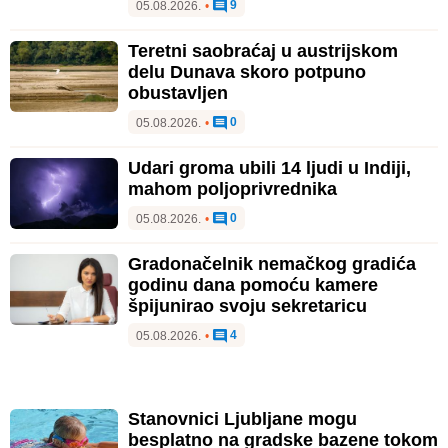
9
05.08.2026.
•
Teretni saobraćaj u austrijskom
delu Dunava skoro potpuno
obustavljen
0
05.08.2026.
•
Udari groma ubili 14 ljudi u Indiji,
mahom poljoprivrednika
0
05.08.2026.
•
Gradonačelnik nemačkog gradića
godinu dana pomoću kamere
špijunirao svoju sekretaricu
4
05.08.2026.
•
Stanovnici Ljubljane mogu
besplatno na gradske bazene tokom