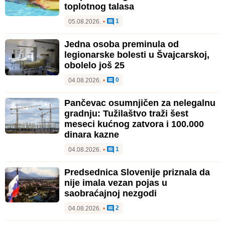
toplotnog talasa
1
05.08.2026.
•
Jedna osoba preminula od
legionarske bolesti u Švajcarskoj,
obolelo još 25
0
04.08.2026.
•
Pančevac osumnjičen za nelegalnu
gradnju: Tužilaštvo traži šest
meseci kućnog zatvora i 100.000
dinara kazne
1
04.08.2026.
•
Predsednica Slovenije priznala da
nije imala vezan pojas u
saobraćajnoj nezgodi
2
04.08.2026.
•