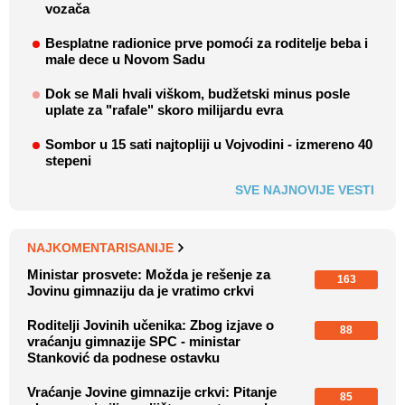
vozača
Besplatne radionice prve pomoći za roditelje beba i
male dece u Novom Sadu
Dok se Mali hvali viškom, budžetski minus posle
uplate za "rafale" skoro milijardu evra
Sombor u 15 sati najtopliji u Vojvodini - izmereno 40
stepeni
SVE NAJNOVIJE VESTI
NAJKOMENTARISANIJE
Ministar prosvete: Možda je rešenje za
163
Jovinu gimnaziju da je vratimo crkvi
Roditelji Jovinih učenika: Zbog izjave o
88
vraćanju gimnazije SPC - ministar
Stanković da podnese ostavku
Vraćanje Jovine gimnazije crkvi: Pitanje
85