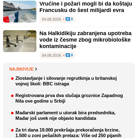
Vrućine i požari mogli bi da koštaju
Francusku do šest milijardi evra
0
04.08.2026.
•
Na Halkidikiju zabranjena upotreba
vode iz česme zbog mikrobiološke
kontaminacije
0
04.08.2026.
•
NAJNOVIJE
Zlostavljanje i silovanje regrutkinja u britanskoj
vojnoj školi: BBC istraga
Registrovana prva dva slučaja groznice Zapadnog
Nila ove godine u Srbiji
Mađarski parlament u utorak bira predsednika,
Mađar još uvek nije objavio kandidata
Za tri dana 19.000 prekršaja prekoračenja brzine,
1.500 u zoni pešačkih prelaza: Više od 250 pijanih