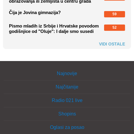
obrazovanja ili zemljišta u centru grada
Čija je Jovina gimnazija?
59
Pismo mladih iz Srbije i Hrvatske povodom
52
godišnjice od "Oluje": I dalje smo susedi
VIDI OSTALE
Najnovije
Najčitanije
Radio 021 live
Shopins
Oglasi za posao