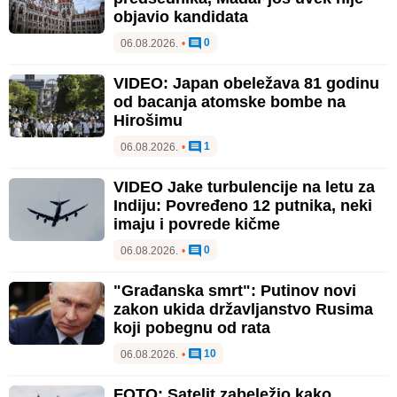
objavio kandidata
0
06.08.2026.
•
VIDEO: Japan obeležava 81 godinu
od bacanja atomske bombe na
Hirošimu
1
06.08.2026.
•
VIDEO Jake turbulencije na letu za
Indiju: Povređeno 12 putnika, neki
imaju i povrede kičme
0
06.08.2026.
•
"Građanska smrt": Putinov novi
zakon ukida državljanstvo Rusima
koji pobegnu od rata
10
06.08.2026.
•
FOTO: Satelit zabeležio kako