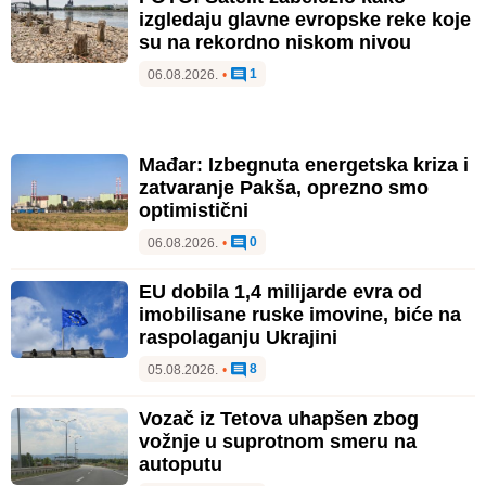
izgledaju glavne evropske reke koje
su na rekordno niskom nivou
1
06.08.2026.
•
Mađar: Izbegnuta energetska kriza i
zatvaranje Pakša, oprezno smo
optimistični
0
06.08.2026.
•
EU dobila 1,4 milijarde evra od
imobilisane ruske imovine, biće na
raspolaganju Ukrajini
8
05.08.2026.
•
Vozač iz Tetova uhapšen zbog
vožnje u suprotnom smeru na
autoputu