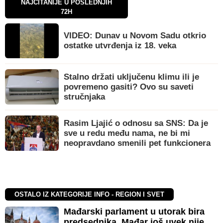
NAJČITANIJE U POSLEDNJIH
72H
VIDEO: Dunav u Novom Sadu otkrio
ostatke utvrđenja iz 18. veka
Stalno držati uključenu klimu ili je
povremeno gasiti? Ovo su saveti
stručnjaka
Rasim Ljajić o odnosu sa SNS: Da je
sve u redu među nama, ne bi mi
neopravdano smenili pet funkcionera
OSTALO IZ KATEGORIJE INFO - REGION I SVET
Mađarski parlament u utorak bira
predsednika, Mađar još uvek nije