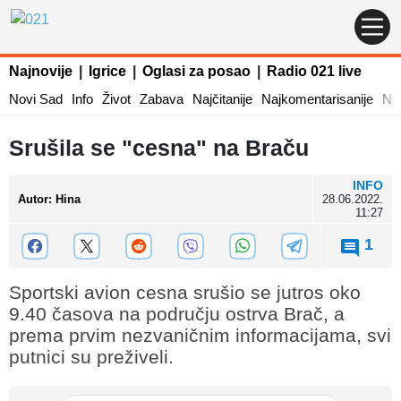
Najnovije
|
Igrice
|
Oglasi za posao
|
Radio 021 live
Novi Sad
Info
Život
Zabava
Najčitanije
Najkomentarisanije
Naj
Srušila se "cesna" na Braču
INFO
Autor
:
Hina
28.06.2022.
11:27
1
Sportski avion cesna srušio se jutros oko
9.40 časova na području ostrva Brač, a
prema prvim nezvaničnim informacijama, svi
putnici su preživeli.