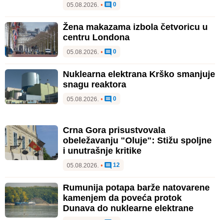
0
05.08.2026.
•
Žena makazama izbola četvoricu u
centru Londona
0
05.08.2026.
•
Nuklearna elektrana Krško smanjuje
snagu reaktora
0
05.08.2026.
•
Crna Gora prisustvovala
obeležavanju "Oluje": Stižu spoljne
i unutrašnje kritike
12
05.08.2026.
•
Rumunija potapa barže natovarene
kamenjem da poveća protok
Dunava do nuklearne elektrane