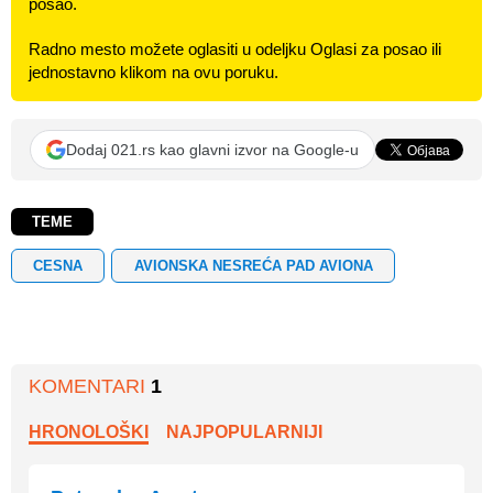
posao.
Radno mesto možete oglasiti u odeljku Oglasi za posao ili
jednostavno klikom na ovu poruku.
Dodaj 021.rs kao glavni izvor na Google-u
TEME
CESNA
AVIONSKA NESREĆA PAD AVIONA
KOMENTARI
1
HRONOLOŠKI
NAJPOPULARNIJI