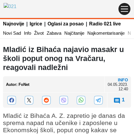
Najnovije
|
Igrice
|
Oglasi za posao
|
Radio 021 live
Novi Sad
Info
Život
Zabava
Najčitanije
Najkomentarisanije
Naj
Mladić iz Bihaća najavio masakr u
školi poput onog na Vračaru,
reagovali nadležni
INFO
Autor
:
FoNet
04.05.2023.
12:40
1
Mladić iz Bihaća A. Z. zapretio je danas da
sprema napad na učenike i zaposlene u
Ekonomskoj školi, poput onog kakav se