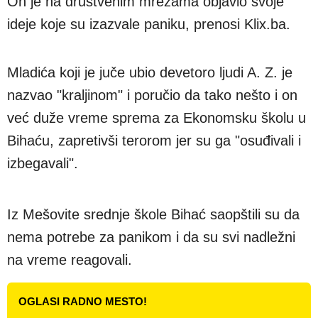
On je na društvenim mrežama objavio svoje
ideje koje su izazvale paniku, prenosi Klix.ba.
Mladića koji je juče ubio devetoro ljudi A. Z. je
nazvao "kraljinom" i poručio da tako nešto i on
već duže vreme sprema za Ekonomsku školu u
Bihaću, zapretivši terorom jer su ga "osuđivali i
izbegavali".
Iz Mešovite srednje škole Bihać saopštili su da
nema potrebe za panikom i da su svi nadležni
na vreme reagovali.
OGLASI RADNO MESTO!