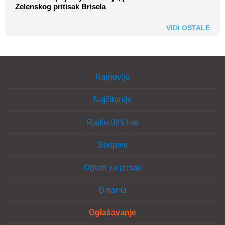
Zelenskog pritisak Brisela
VIDI OSTALE
Najnovije
Najčitanije
Radio 021 live
Shopins
Oglasi za posao
O nama
Oglašavanje