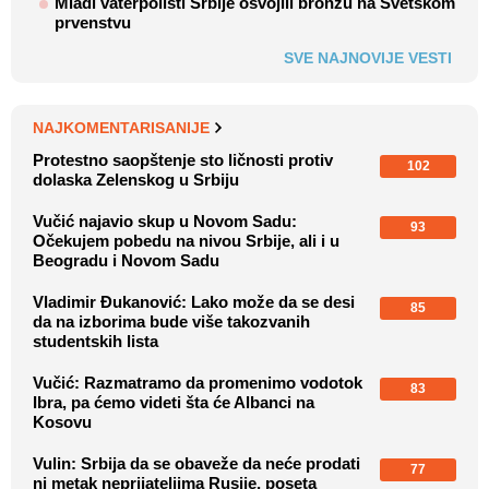
Mladi vaterpolisti Srbije osvojili bronzu na Svetskom
prvenstvu
SVE NAJNOVIJE VESTI
NAJKOMENTARISANIJE
Protestno saopštenje sto ličnosti protiv
102
dolaska Zelenskog u Srbiju
Vučić najavio skup u Novom Sadu:
93
Očekujem pobedu na nivou Srbije, ali i u
Beogradu i Novom Sadu
Vladimir Đukanović: Lako može da se desi
85
da na izborima bude više takozvanih
studentskih lista
Vučić: Razmatramo da promenimo vodotok
83
Ibra, pa ćemo videti šta će Albanci na
Kosovu
Vulin: Srbija da se obaveže da neće prodati
77
ni metak neprijateljima Rusije, poseta