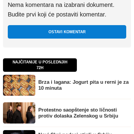
Nema komentara na izabrani dokument.
Budite prvi koji će postaviti komentar.
OSTAVI KOMENTAR
NAJČITANIJE U POSLEDNJIH
72H
Brza i lagana: Jogurt pita u rerni je za
10 minuta
Protestno saopštenje sto ličnosti
protiv dolaska Zelenskog u Srbiju