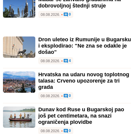
dobrovoljnoj štednji struje
0
08.08.2026.
•
Dron uleteo iz Rumunije u Bugarsku
i eksplodirao: "Ne zna se odakle je
došao"
4
08.08.2026.
•
Hrvatska na udaru novog toplotnog
talasa: Crveno upozorenje za tri
grada
0
08.08.2026.
•
Dunav kod Ruse u Bugarskoj pao
još pet centimetara, na snazi
ograničenja plovidbe
0
08.08.2026.
•