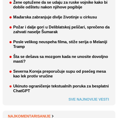
Žene optužene da se udaju za ruske vojnike kako bi
dobile odštetu nakon njihove pogibije
Mađarska zabranjuje divlje životinje u cirkusu
Požar i dalje gori u Deliblatskoj peščari, sprečeno da
zahvati naselje Šumarak
Posle velikog neuspeha filma, stiže serija o Melaniji
Tramp
Šta se dešava sa mozgom kada ne unosite dovoljno
masti?
Severna Koreja preporučuje supu od psećeg mesa
kao lek protiv vrućine
Ukinuto ograničenje tekstualnih poruka za besplatni
ChatGPT
SVE NAJNOVIJE VESTI
NAJKOMENTARISANIJE