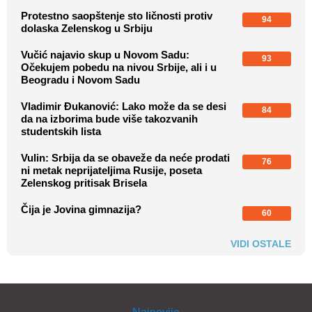
Protestno saopštenje sto ličnosti protiv
94
dolaska Zelenskog u Srbiju
Vučić najavio skup u Novom Sadu:
93
Očekujem pobedu na nivou Srbije, ali i u
Beogradu i Novom Sadu
Vladimir Đukanović: Lako može da se desi
84
da na izborima bude više takozvanih
studentskih lista
Vulin: Srbija da se obaveže da neće prodati
76
ni metak neprijateljima Rusije, poseta
Zelenskog pritisak Brisela
Čija je Jovina gimnazija?
60
VIDI OSTALE