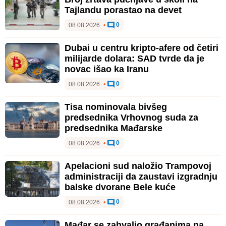
Tajlandu porastao na devet
0
08.08.2026.
•
Dubai u centru kripto-afere od četiri
milijarde dolara: SAD tvrde da je
novac išao ka Iranu
0
08.08.2026.
•
Tisa nominovala bivšeg
predsednika Vrhovnog suda za
predsednika Mađarske
0
08.08.2026.
•
Apelacioni sud naložio Trampovoj
administraciji da zaustavi izgradnju
balske dvorane Bele kuće
0
08.08.2026.
•
Mađar se zahvalio građanima na