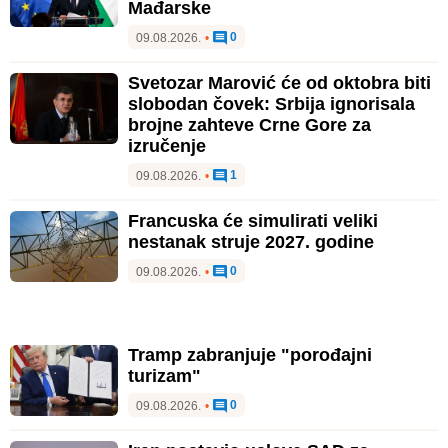
Mađarske
0
09.08.2026.
•
Svetozar Marović će od oktobra biti
slobodan čovek: Srbija ignorisala
brojne zahteve Crne Gore za
izručenje
1
09.08.2026.
•
Francuska će simulirati veliki
nestanak struje 2027. godine
0
09.08.2026.
•
Tramp zabranjuje "porođajni
turizam"
0
09.08.2026.
•