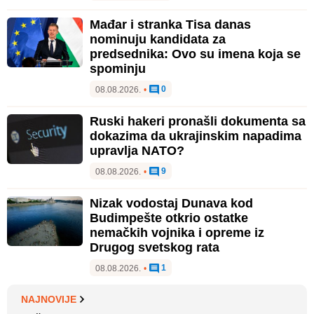
Mađar i stranka Tisa danas
nominuju kandidata za
predsednika: Ovo su imena koja se
spominju
0
08.08.2026.
•
Ruski hakeri pronašli dokumenta sa
dokazima da ukrajinskim napadima
upravlja NATO?
9
08.08.2026.
•
Nizak vodostaj Dunava kod
Budimpešte otkrio ostatke
nemačkih vojnika i opreme iz
Drugog svetskog rata
1
08.08.2026.
•
NAJNOVIJE