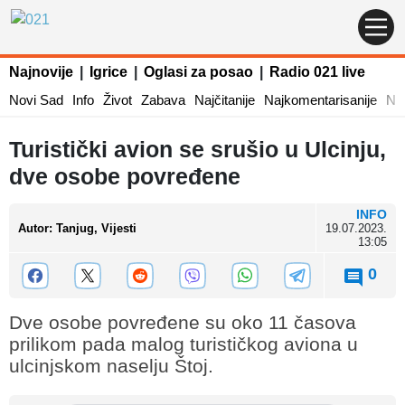
Najnovije
|
Igrice
|
Oglasi za posao
|
Radio 021 live
Novi Sad
Info
Život
Zabava
Najčitanije
Najkomentarisanije
Naj
Turistički avion se srušio u Ulcinju,
dve osobe povređene
INFO
Autor
:
Tanjug, Vijesti
19.07.2023.
13:05
0
Dve osobe povređene su oko 11 časova
prilikom pada malog turističkog aviona u
ulcinjskom naselju Štoj.