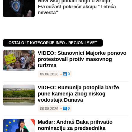
Novi Skaj podaci stigli u Srbiju,
Evrodžast pokreće akciju "Leteća
nevesta"
OSTALO IZ KATEGORIJE INFO - REGION I SVET
VIDEO: Stanovnici Majorke ponovo
protestovali protiv masovnog
turizma
0
09.08.2026.
•
VIDEO: Rumunija potopila barže
pune kamenja zbog niskog
vodostaja Dunava
0
09.08.2026.
•
Mađar: Andraš Baka prihvatio
nominaciju za predsednika