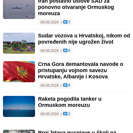
Iran postavio uslove SAD za
ponovno otvaranje Ormuskog
moreuza
3
08.08.2026.
•
Sudar vozova u Hrvatskoj, nikom od
povređenih nije ugrožen život
0
08.08.2026.
•
Crna Gora demantovala navode o
pristupanju vojnom savezu
Hrvatske, Albanije i Kosova
6
08.08.2026.
•
Raketa pogodila tanker u
Ormuskom moreuzu
1
08.08.2026.
•
Broj žrtava pucnjave u školi na