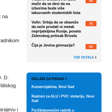
84
može da se desi da na
izborima bude više
takozvanih studentskih lista
t na
Vulin: Srbija da se obaveže
76
da neće prodati ni metak
neprijateljima Rusije, poseta
Zelenskog pritisak Brisela
aradnikom
Čija je Jovina gimnazija?
60
VIDI OSTALE
. D.
OGLASI ZA POSAO
 bliskog
Komercijalista, Novi Sad
Radnici za ALU i PVC stolariju, Novi
Sad
arajevu i
Fizički/pomoćni radnik u