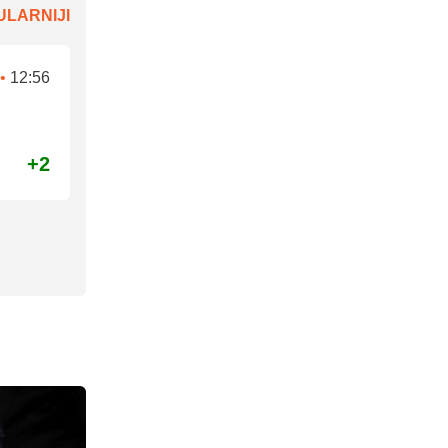
LARNIJI
•
12:56
+2