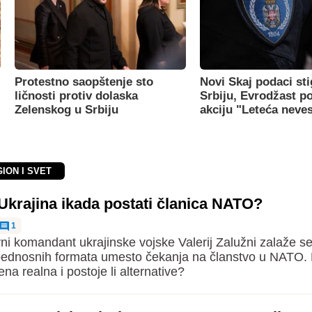
Protestno saopštenje sto
Novi Skaj podaci sti
ličnosti protiv dolaska
Srbiju, Evrodžast p
Zelenskog u Srbiju
akciju "Leteća neve
GION I SVET
 Ukrajina ikada postati članica NATO?
1
vni komandant ukrajinske vojske Valerij Zalužni zalaže se
ednosnih formata umesto čekanja na članstvo u NATO. D
na realna i postoje li alternative?