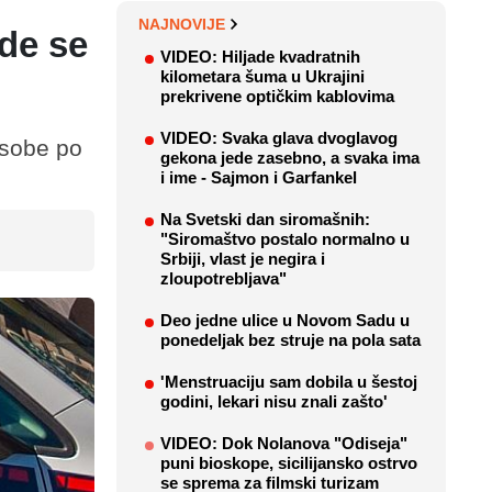
NAJNOVIJE
ode se
VIDEO: Hiljade kvadratnih
kilometara šuma u Ukrajini
prekrivene optičkim kablovima
VIDEO: Svaka glava dvoglavog
osobe po
gekona jede zasebno, a svaka ima
i ime - Sajmon i Garfankel
Na Svetski dan siromašnih:
"Siromaštvo postalo normalno u
Srbiji, vlast je negira i
zloupotrebljava"
Deo jedne ulice u Novom Sadu u
ponedeljak bez struje na pola sata
'Menstruaciju sam dobila u šestoj
godini, lekari nisu znali zašto'
VIDEO: Dok Nolanova "Odiseja"
puni bioskope, sicilijansko ostrvo
se sprema za filmski turizam