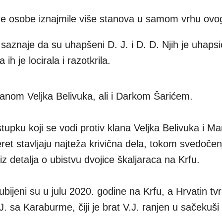
e osobe iznajmile više stanova u samom vrhu ovog
vaz saznaje da su uhapšeni D. J. i D. D. Njih je uhap
h je locirala i razotkrila.
lanom Veljka Belivuka, ali i Darkom Šarićem.
upku koji se vodi protiv klana Veljka Belivuka i Ma
eret stavljaju najteža krivična dela, tokom svedočen
z detalja o ubistvu dvojice škaljaraca na Krfu.
bijeni su u julu 2020. godine na Krfu, a Hrvatin tvr
. sa Karaburme, čiji je brat V.J. ranjen u sačekuši