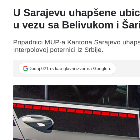
U Sarajevu uhapšene ubice
u vezu sa Belivukom i Ša
Pripadnici MUP-a Kantona Sarajevo uhapsi
Interpolovoj poternici iz Srbije.
Dodaj 021.rs kao glavni izvor na Google-u