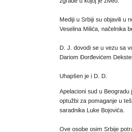
zgrade u kojoj je živeo.
Mediji u Srbiji su objavili u
Veselina Milića, načelnika b
D. J. dovodi se u vezu sa
Dariom Đorđevićem Dekster
Uhapšen je i D. D.
Apelacioni sud u Beogradu j
optužbi za pomaganje u tešk
saradnika Luke Bojovića.
Ove osobe osim Srbije potra