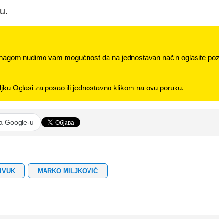
ju.
nagom nudimo vam mogućnost da na jednostavan način oglasite pozi
jku Oglasi za posao ili jednostavno klikom na ovu poruku.
na Google-u
IVUK
MARKO MILJKOVIĆ