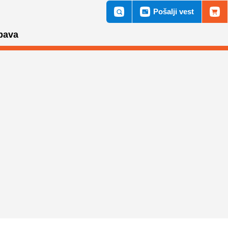
Pošalji vest
bava