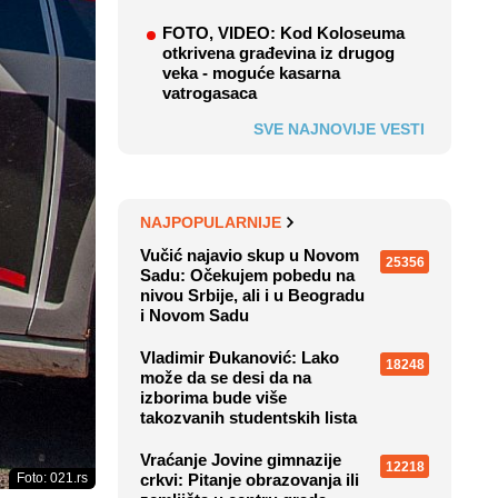
FOTO, VIDEO: Kod Koloseuma
otkrivena građevina iz drugog
veka - moguće kasarna
vatrogasaca
SVE NAJNOVIJE VESTI
NAJPOPULARNIJE
Vučić najavio skup u Novom
25356
Sadu: Očekujem pobedu na
nivou Srbije, ali i u Beogradu
i Novom Sadu
Vladimir Đukanović: Lako
18248
može da se desi da na
izborima bude više
takozvanih studentskih lista
Vraćanje Jovine gimnazije
12218
Foto: 021.rs
crkvi: Pitanje obrazovanja ili