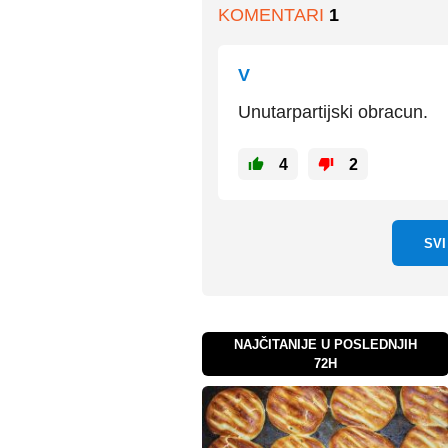
KOMENTARI
1
V
Unutarpartijski obracun.
4
2
SV
NAJČITANIJE U POSLEDNJIH
72H