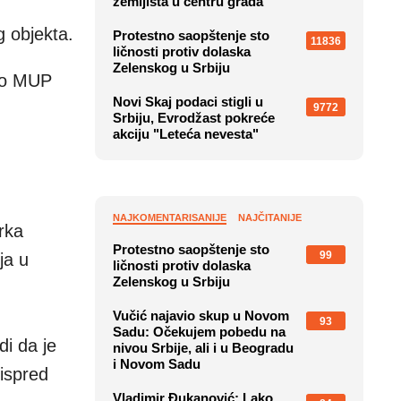
zemljišta u centru grada
 objekta.
Protestno saopštenje sto
11836
ličnosti protiv dolaska
Zelenskog u Srbiju
sio MUP
Novi Skaj podaci stigli u
9772
Srbiju, Evrodžast pokreće
akciju "Leteća nevesta"
NAJKOMENTARISANIJE
NAJČITANIJE
rka
Protestno saopštenje sto
99
ja u
ličnosti protiv dolaska
Zelenskog u Srbiju
Vučić najavio skup u Novom
93
Sadu: Očekujem pobedu na
di da je
nivou Srbije, ali i u Beogradu
i Novom Sadu
 ispred
Vladimir Đukanović: Lako