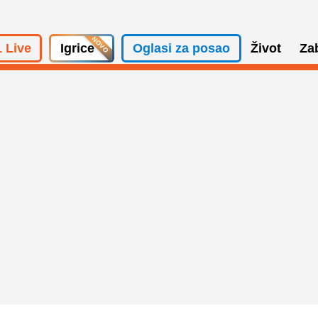
 Live
Igrice
Oglasi za posao
Život
Za