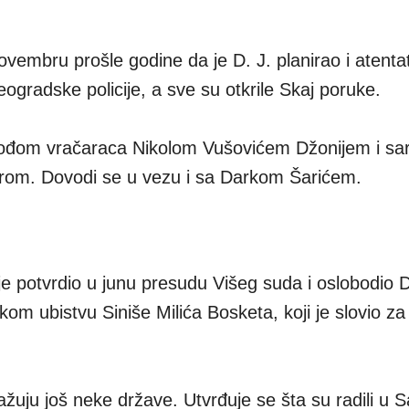
 novembru prošle godine da je D. J. planirao i atenta
eogradske policije, a sve su otkrile Skaj poruke.
 vođom vračaraca Nikolom Vušovićem Džonijem i s
om. Dovodi se u vezu i sa Darkom Šarićem.
e potvrdio u junu presudu Višeg suda i oslobodio D
om ubistvu Siniše Milića Bosketa, koji je slovio za
žuju još neke države. Utvrđuje se šta su radili u S