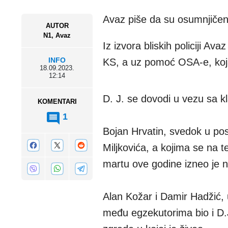
Avaz piše da su osumnjičen
AUTOR
N1, Avaz
Iz izvora bliskih policiji A
INFO
KS, a uz pomoć OSA-e, koja i
18.09.2023.
12:14
D. J. se dovodi u vezu sa k
KOMENTARI
1
Bojan Hrvatin, svedok u post
Miljkovića, a kojima se na t
martu ove godine izneo je ni
Alan Kožar i Damir Hadžić, u
među egzekutorima bio i D.J