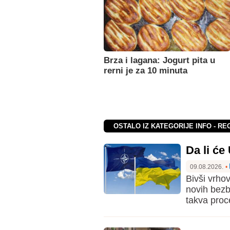
Brza i lagana: Jogurt pita u
rerni je za 10 minuta
OSTALO IZ KATEGORIJE INFO - RE
Da li će
09.08.2026.
•
Bivši vrho
novih bezb
takva proce