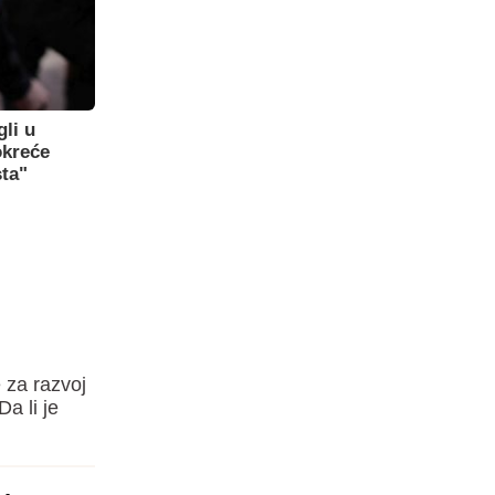
gli u
okreće
sta"
 za razvoj
a li je