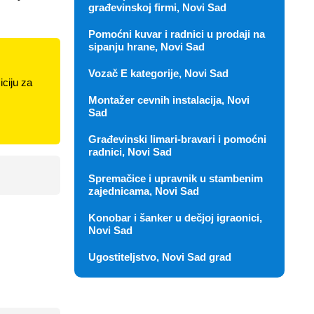
građevinskoj firmi, Novi Sad
Pomoćni kuvar i radnici u prodaji na
sipanju hrane, Novi Sad
Vozač E kategorije, Novi Sad
ciju za
Montažer cevnih instalacija, Novi
Sad
Građevinski limari-bravari i pomoćni
radnici, Novi Sad
Spremačice i upravnik u stambenim
zajednicama, Novi Sad
Konobar i šanker u dečjoj igraonici,
Novi Sad
Ugostiteljstvo, Novi Sad grad