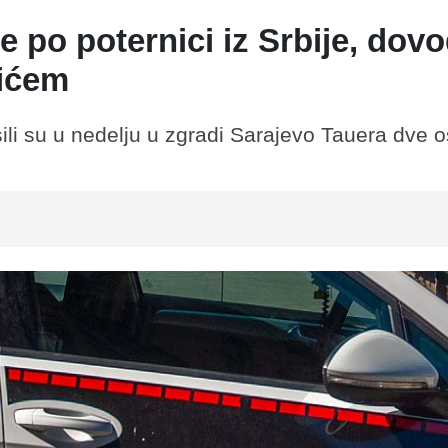
 po poternici iz Srbije, dov
rićem
li su u nedelju u zgradi Sarajevo Tauera dve 