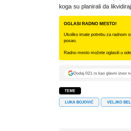
koga su planirali da likvidira
OGLASI RADNO MESTO!
Ukoliko imate potrebu za radnom s
posao.
Radno mesto možete oglasiti u odel
Dodaj 021.rs kao glavni izvor 
TEME
LUKA BOJOVIĆ
VELJKO BEL