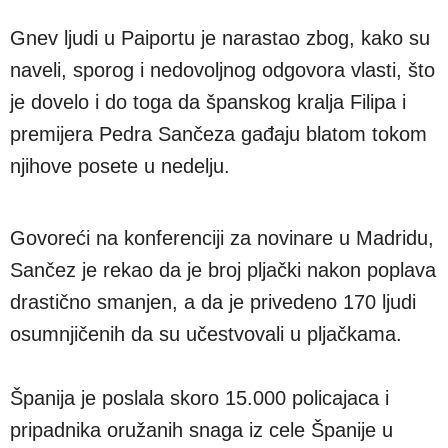
Gnev ljudi u Paiportu je narastao zbog, kako su
naveli, sporog i nedovoljnog odgovora vlasti, što
je dovelo i do toga da španskog kralja Filipa i
premijera Pedra Sančeza gađaju blatom tokom
njihove posete u nedelju.
Govoreći na konferenciji za novinare u Madridu,
Sančez je rekao da je broj pljački nakon poplava
drastično smanjen, a da je privedeno 170 ljudi
osumnjičenih da su učestvovali u pljačkama.
Španija je poslala skoro 15.000 policajaca i
pripadnika oružanih snaga iz cele Španije u