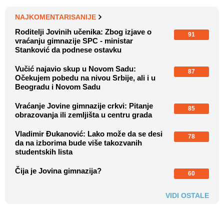
NAJKOMENTARISANIJE
Roditelji Jovinih učenika: Zbog izjave o
91
vraćanju gimnazije SPC - ministar
Stanković da podnese ostavku
Vučić najavio skup u Novom Sadu:
87
Očekujem pobedu na nivou Srbije, ali i u
Beogradu i Novom Sadu
Vraćanje Jovine gimnazije crkvi: Pitanje
85
obrazovanja ili zemljišta u centru grada
Vladimir Đukanović: Lako može da se desi
78
da na izborima bude više takozvanih
studentskih lista
Čija je Jovina gimnazija?
60
VIDI OSTALE