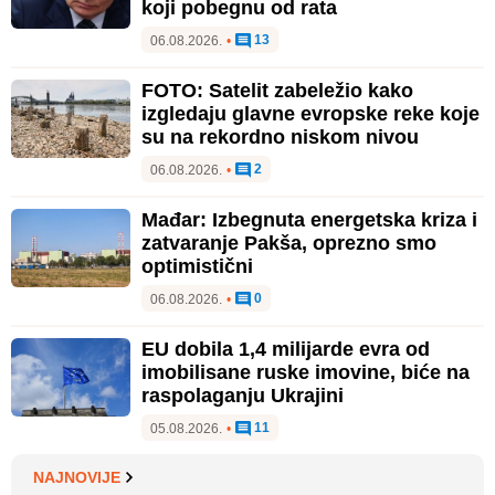
koji pobegnu od rata
13
06.08.2026.
•
FOTO: Satelit zabeležio kako
izgledaju glavne evropske reke koje
su na rekordno niskom nivou
2
06.08.2026.
•
Mađar: Izbegnuta energetska kriza i
zatvaranje Pakša, oprezno smo
optimistični
0
06.08.2026.
•
EU dobila 1,4 milijarde evra od
imobilisane ruske imovine, biće na
raspolaganju Ukrajini
11
05.08.2026.
•
NAJNOVIJE