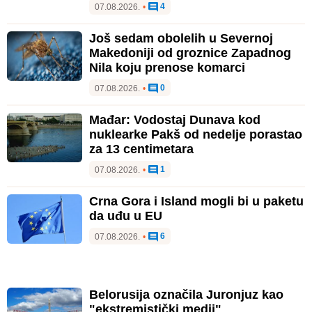
4
07.08.2026.
•
Još sedam obolelih u Severnoj
Makedoniji od groznice Zapadnog
Nila koju prenose komarci
0
07.08.2026.
•
Mađar: Vodostaj Dunava kod
nuklearke Pakš od nedelje porastao
za 13 centimetara
1
07.08.2026.
•
Crna Gora i Island mogli bi u paketu
da uđu u EU
6
07.08.2026.
•
Belorusija označila Juronjuz kao
"ekstremistički medij"