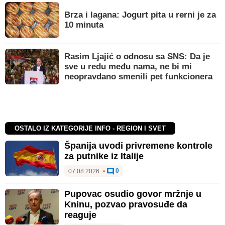
Brza i lagana: Jogurt pita u rerni je za
10 minuta
Rasim Ljajić o odnosu sa SNS: Da je
sve u redu među nama, ne bi mi
neopravdano smenili pet funkcionera
OSTALO IZ KATEGORIJE INFO - REGION I SVET
Španija uvodi privremene kontrole
za putnike iz Italije
0
07.08.2026.
•
Pupovac osudio govor mržnje u
Kninu, pozvao pravosuđe da
reaguje