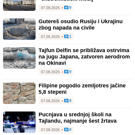
0
07.08.2026.
•
Gutereš osudio Rusiju i Ukrajinu
zbog napada na civile
1
07.08.2026.
•
Tajfun Delfin se približava ostrvima
na jugu Japana, zatvoren aerodrom
na Okinavi
0
07.08.2026.
•
Filipine pogodio zemljotres jačine
5,8 stepeni
0
07.08.2026.
•
Pucnjava u srednjoj školi na
Tajlandu, najmanje šest žrtava
0
07.08.2026.
•