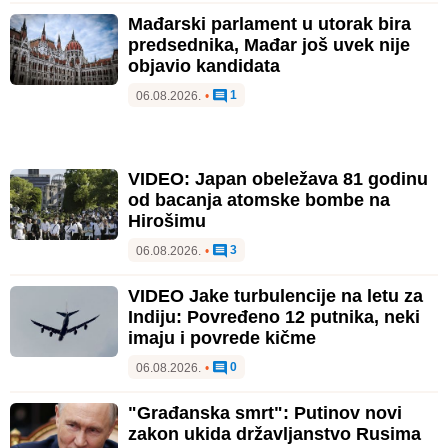
Mađarski parlament u utorak bira
predsednika, Mađar još uvek nije
objavio kandidata
1
06.08.2026.
•
VIDEO: Japan obeležava 81 godinu
od bacanja atomske bombe na
Hirošimu
3
06.08.2026.
•
VIDEO Jake turbulencije na letu za
Indiju: Povređeno 12 putnika, neki
imaju i povrede kičme
0
06.08.2026.
•
"Građanska smrt": Putinov novi
zakon ukida državljanstvo Rusima