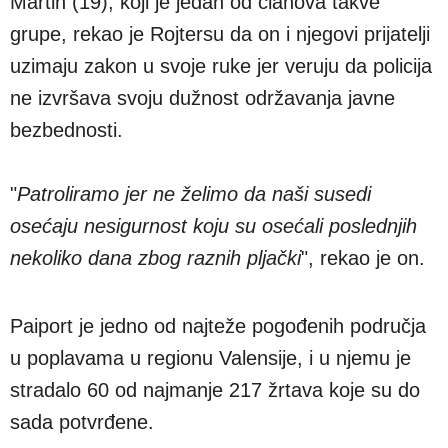
Martin (19), koji je jedan od članova takve
grupe, rekao je Rojtersu da on i njegovi prijatelji
uzimaju zakon u svoje ruke jer veruju da policija
ne izvršava svoju dužnost održavanja javne
bezbednosti.
"
Patroliramo jer ne želimo da naši susedi
osećaju nesigurnost koju su osećali poslednjih
nekoliko dana zbog raznih pljački
", rekao je on.
Paiport je jedno od najteže pogođenih područja
u poplavama u regionu Valensije, i u njemu je
stradalo 60 od najmanje 217 žrtava koje su do
sada potvrđene.