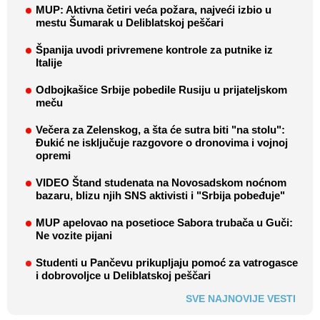
MUP: Aktivna četiri veća požara, najveći izbio u
mestu Šumarak u Deliblatskoj peščari
Španija uvodi privremene kontrole za putnike iz
Italije
Odbojkašice Srbije pobedile Rusiju u prijateljskom
meču
Večera za Zelenskog, a šta će sutra biti "na stolu":
Đukić ne isključuje razgovore o dronovima i vojnoj
opremi
VIDEO Štand studenata na Novosadskom noćnom
bazaru, blizu njih SNS aktivisti i "Srbija pobeđuje"
MUP apelovao na posetioce Sabora trubača u Guči:
Ne vozite pijani
Studenti u Pančevu prikupljaju pomoć za vatrogasce
i dobrovoljce u Deliblatskoj peščari
SVE NAJNOVIJE VESTI