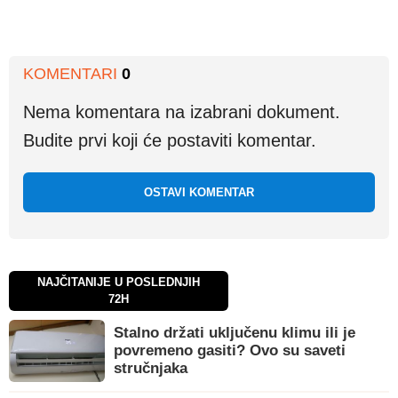
KOMENTARI
0
Nema komentara na izabrani dokument.
Budite prvi koji će postaviti komentar.
OSTAVI KOMENTAR
NAJČITANIJE U POSLEDNJIH
72H
Stalno držati uključenu klimu ili je
povremeno gasiti? Ovo su saveti
stručnjaka