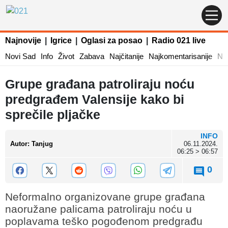
Najnovije
|
Igrice
|
Oglasi za posao
|
Radio 021 live
Novi Sad
Info
Život
Zabava
Najčitanije
Najkomentarisanije
Naj
Grupe građana patroliraju noću
predgrađem Valensije kako bi
sprečile pljačke
INFO
Autor
:
Tanjug
06.11.2024.
06:25 > 06:57
0
Neformalno organizovane grupe građana
naoružane palicama patroliraju noću u
poplavama teško pogođenom predgrađu