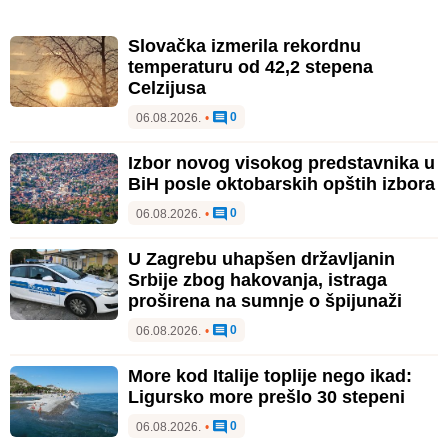
Slovačka izmerila rekordnu
temperaturu od 42,2 stepena
Celzijusa
0
06.08.2026.
•
Izbor novog visokog predstavnika u
BiH posle oktobarskih opštih izbora
0
06.08.2026.
•
U Zagrebu uhapšen državljanin
Srbije zbog hakovanja, istraga
proširena na sumnje o špijunaži
0
06.08.2026.
•
More kod Italije toplije nego ikad:
Ligursko more prešlo 30 stepeni
0
06.08.2026.
•