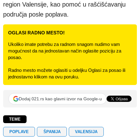
region Valensije, kao pomoć u rašćišćavanju
područja posle poplava.
OGLASI RADNO MESTO!
Ukoliko imate potrebu za radnom snagom nudimo vam
mogućnost da na jednostavan način oglasite poziciju za
posao.
Radno mesto možete oglasiti u odeljku Oglasi za posao ili
jednostavno klikom na ovu poruku.
Dodaj 021.rs kao glavni izvor na Google-u
TEME
POPLAVE
ŠPANIJA
VALENSIJA