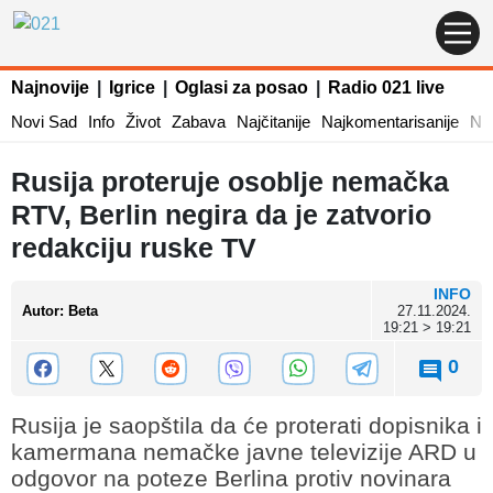
Najnovije
|
Igrice
|
Oglasi za posao
|
Radio 021 live
Novi Sad
Info
Život
Zabava
Najčitanije
Najkomentarisanije
Naj
Rusija proteruje osoblje nemačka
RTV, Berlin negira da je zatvorio
redakciju ruske TV
INFO
Autor
:
Beta
27.11.2024.
19:21 > 19:21
0
Rusija je saopštila da će proterati dopisnika i
kamermana nemačke javne televizije ARD u
odgovor na poteze Berlina protiv novinara