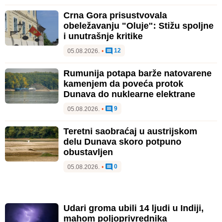
Crna Gora prisustvovala
obeležavanju "Oluje": Stižu spoljne
i unutrašnje kritike
12
05.08.2026.
•
Rumunija potapa barže natovarene
kamenjem da poveća protok
Dunava do nuklearne elektrane
9
05.08.2026.
•
Teretni saobraćaj u austrijskom
delu Dunava skoro potpuno
obustavljen
0
05.08.2026.
•
Udari groma ubili 14 ljudi u Indiji,
mahom poljoprivrednika