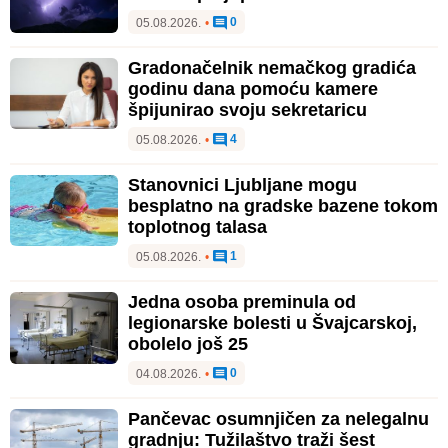
0
05.08.2026.
•
Gradonačelnik nemačkog gradića
godinu dana pomoću kamere
špijunirao svoju sekretaricu
4
05.08.2026.
•
Stanovnici Ljubljane mogu
besplatno na gradske bazene tokom
toplotnog talasa
1
05.08.2026.
•
Jedna osoba preminula od
legionarske bolesti u Švajcarskoj,
obolelo još 25
0
04.08.2026.
•
Pančevac osumnjičen za nelegalnu
gradnju: Tužilaštvo traži šest