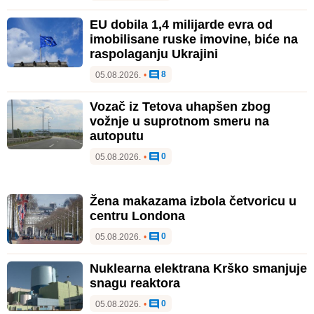
EU dobila 1,4 milijarde evra od
imobilisane ruske imovine, biće na
raspolaganju Ukrajini
8
05.08.2026.
•
Vozač iz Tetova uhapšen zbog
vožnje u suprotnom smeru na
autoputu
0
05.08.2026.
•
Žena makazama izbola četvoricu u
centru Londona
0
05.08.2026.
•
Nuklearna elektrana Krško smanjuje
snagu reaktora
0
05.08.2026.
•