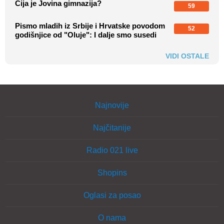
Čija je Jovina gimnazija?
59
Pismo mladih iz Srbije i Hrvatske povodom
52
godišnjice od "Oluje": I dalje smo susedi
VIDI OSTALE
Najnovije
Najčitanije
Radio 021 live
Shopins
Oglasi za posao
O nama