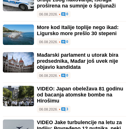
proširena na sumnje o špijunaži
0
06.08.2026.
•
More kod Italije toplije nego ikad:
Ligursko more prešlo 30 stepeni
0
06.08.2026.
•
Mađarski parlament u utorak bira
predsednika, Mađar još uvek nije
objavio kandidata
0
06.08.2026.
•
VIDEO: Japan obeležava 81 godinu
od bacanja atomske bombe na
Hirošimu
3
06.08.2026.
•
VIDEO Jake turbulencije na letu za
Indiju: Povređeno 12 putnika, neki