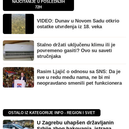
NAJČITANIJE U POSLEDNJIH
72H
VIDEO: Dunav u Novom Sadu otkrio
ostatke utvrđenja iz 18. veka
Stalno držati uključenu klimu ili je
povremeno gasiti? Ovo su saveti
stručnjaka
Rasim Ljajić o odnosu sa SNS: Da je
sve u redu među nama, ne bi mi
neopravdano smenili pet funkcionera
OSTALO IZ KATEGORIJE INFO - REGION I SVET
U Zagrebu uhapšen državljanin
Srbije zbog hakovanja, istraga