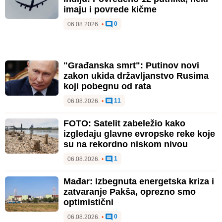
imaju i povrede kičme
0
06.08.2026.
•
"Građanska smrt": Putinov novi
zakon ukida državljanstvo Rusima
koji pobegnu od rata
11
06.08.2026.
•
FOTO: Satelit zabeležio kako
izgledaju glavne evropske reke koje
su na rekordno niskom nivou
1
06.08.2026.
•
Mađar: Izbegnuta energetska kriza i
zatvaranje Pakša, oprezno smo
optimistični
0
06.08.2026.
•