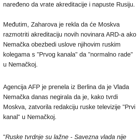
naređeno da vrate akreditacije i napuste Rusiju.
Međutim, Zaharova je rekla da će Moskva
razmotriti akreditaciju novih novinara ARD-a ako
Nemačka obezbedi uslove njihovim ruskim
kolegama s "Prvog kanala" da "normalno rade"
u Nemačkoj.
Agencija AFP je prenela iz Berlina da je Vlada
Nemačka danas negirala da je, kako tvrdi
Moskva, zatvorila redakciju ruske televizije "Prvi
kanal" u Nemačkoj.
"
Ruske tvrdnje su lažne - Savezna vlada nije