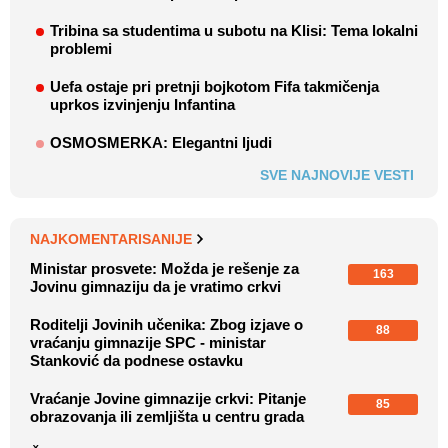
Tribina sa studentima u subotu na Klisi: Tema lokalni
problemi
Uefa ostaje pri pretnji bojkotom Fifa takmičenja
uprkos izvinjenju Infantina
OSMOSMERKA: Elegantni ljudi
SVE NAJNOVIJE VESTI
NAJKOMENTARISANIJE
Ministar prosvete: Možda je rešenje za
163
Jovinu gimnaziju da je vratimo crkvi
Roditelji Jovinih učenika: Zbog izjave o
88
vraćanju gimnazije SPC - ministar
Stanković da podnese ostavku
Vraćanje Jovine gimnazije crkvi: Pitanje
85
obrazovanja ili zemljišta u centru grada