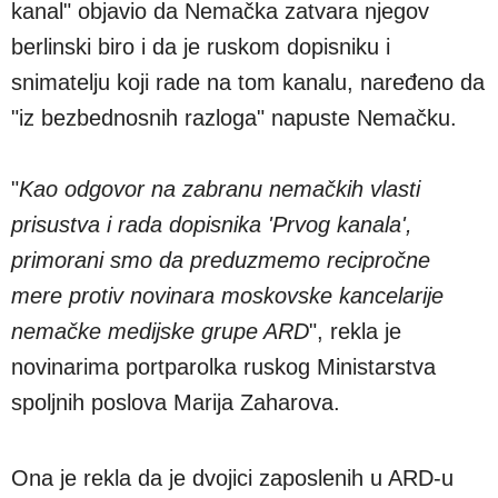
kanal" objavio da Nemačka zatvara njegov
berlinski biro i da je ruskom dopisniku i
snimatelju koji rade na tom kanalu, naređeno da
"iz bezbednosnih razloga" napuste Nemačku.
"
Kao odgovor na zabranu nemačkih vlasti
prisustva i rada dopisnika 'Prvog kanala',
primorani smo da preduzmemo recipročne
mere protiv novinara moskovske kancelarije
nemačke medijske grupe ARD
", rekla je
novinarima portparolka ruskog Ministarstva
spoljnih poslova Marija Zaharova.
Ona je rekla da je dvojici zaposlenih u ARD-u