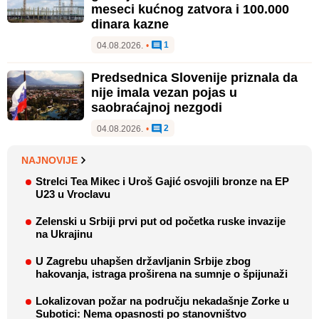
meseci kućnog zatvora i 100.000
dinara kazne
1
04.08.2026.
•
Predsednica Slovenije priznala da
nije imala vezan pojas u
saobraćajnoj nezgodi
2
04.08.2026.
•
NAJNOVIJE
Strelci Tea Mikec i Uroš Gajić osvojili bronze na EP
U23 u Vroclavu
Zelenski u Srbiji prvi put od početka ruske invazije
na Ukrajinu
U Zagrebu uhapšen državljanin Srbije zbog
hakovanja, istraga proširena na sumnje o špijunaži
Lokalizovan požar na području nekadašnje Zorke u
Subotici: Nema opasnosti po stanovništvo