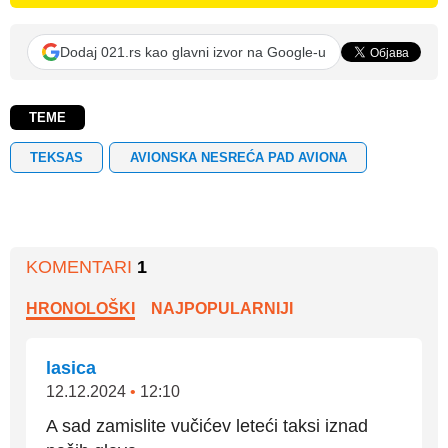
Dodaj 021.rs kao glavni izvor na Google-u
TEME
TEKSAS
AVIONSKA NESREĆA PAD AVIONA
KOMENTARI
1
HRONOLOŠKI
NAJPOPULARNIJI
lasica
12.12.2024
•
12:10
A sad zamislite vučićev leteći taksi iznad