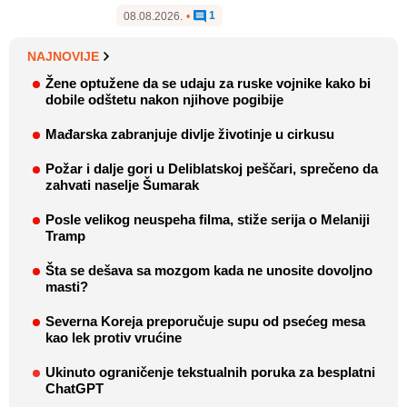
1
08.08.2026.
•
NAJNOVIJE
Žene optužene da se udaju za ruske vojnike kako bi
dobile odštetu nakon njihove pogibije
Mađarska zabranjuje divlje životinje u cirkusu
Požar i dalje gori u Deliblatskoj peščari, sprečeno da
zahvati naselje Šumarak
Posle velikog neuspeha filma, stiže serija o Melaniji
Tramp
Šta se dešava sa mozgom kada ne unosite dovoljno
masti?
Severna Koreja preporučuje supu od psećeg mesa
kao lek protiv vrućine
Ukinuto ograničenje tekstualnih poruka za besplatni
ChatGPT