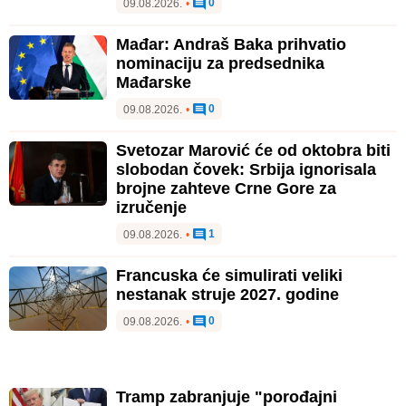
0
09.08.2026.
•
Mađar: Andraš Baka prihvatio
nominaciju za predsednika
Mađarske
0
09.08.2026.
•
Svetozar Marović će od oktobra biti
slobodan čovek: Srbija ignorisala
brojne zahteve Crne Gore za
izručenje
1
09.08.2026.
•
Francuska će simulirati veliki
nestanak struje 2027. godine
0
09.08.2026.
•
Tramp zabranjuje "porođajni