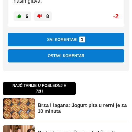
naših glava.
-2
6
8
1
SVI KOMENTARI
OSTAVI KOMENTAR
NAJČITANIJE U POSLEDNJIH
72H
Brza i lagana: Jogurt pita u rerni je za
10 minuta