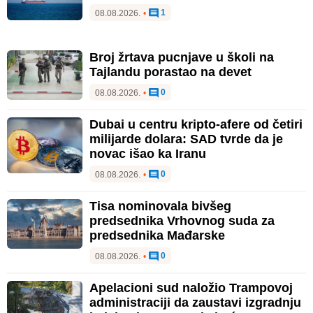
1
08.08.2026.
•
Broj žrtava pucnjave u školi na
Tajlandu porastao na devet
0
08.08.2026.
•
Dubai u centru kripto-afere od četiri
milijarde dolara: SAD tvrde da je
novac išao ka Iranu
0
08.08.2026.
•
Tisa nominovala bivšeg
predsednika Vrhovnog suda za
predsednika Mađarske
0
08.08.2026.
•
Apelacioni sud naložio Trampovoj
administraciji da zaustavi izgradnju