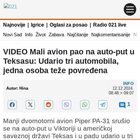
Najnovije
|
Igrice
|
Oglasi za posao
|
Radio 021 live
Novi Sad
Info
Život
Zabava
Najčitanije
Najkomentarisanije
Naj
VIDEO Mali avion pao na auto-put u
Teksasu: Udario tri automobila,
jedna osoba teže povređena
INFO
Autor
:
Hina
12.12.2024.
08:48 > 09:07
1
Manji dvomotorni avion Piper PA-31 srušio
se na auto-put u Viktoriji u američkoj
saveznoj državi Teksas i u padu udario u tri