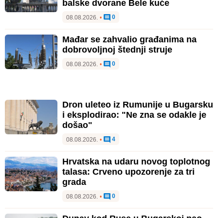
balske dvorane Bele kuće
0
08.08.2026.
•
Mađar se zahvalio građanima na
dobrovoljnoj štednji struje
0
08.08.2026.
•
Dron uleteo iz Rumunije u Bugarsku
i eksplodirao: "Ne zna se odakle je
došao"
4
08.08.2026.
•
Hrvatska na udaru novog toplotnog
talasa: Crveno upozorenje za tri
grada
0
08.08.2026.
•