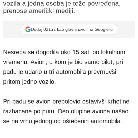
vozila a jedna osoba je teže povređena,
prenose američki mediji.
Dodaj 021.rs kao glavni izvor na Google-u
Nesreća se dogodila oko 15 sati po lokalnom
vremenu. Avion, u kom je bio samo pilot, pri
padu je udario u tri automobila prevrnuvši
pritom jedno vozilo.
Pri padu se avion prepolovio ostavivši krhotine
razbacane po putu. Deo olupine aviona našao
se na vrhu jednog od oštećenih automobila.