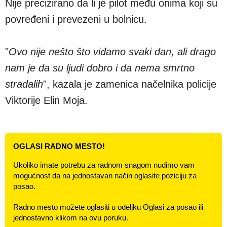
Nije precizirano da li je pilot među onima koji su
povređeni i prevezeni u bolnicu.
"
Ovo nije nešto što viđamo svaki dan, ali drago
nam je da su ljudi dobro i da nema smrtno
stradalih
", kazala je zamenica načelnika policije
Viktorije Elin Moja.
OGLASI RADNO MESTO!
Ukoliko imate potrebu za radnom snagom nudimo vam
mogućnost da na jednostavan način oglasite poziciju za
posao.
Radno mesto možete oglasiti u odeljku Oglasi za posao ili
jednostavno klikom na ovu poruku.