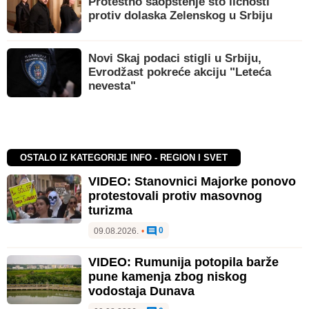
Protestno saopštenje sto ličnosti
protiv dolaska Zelenskog u Srbiju
Novi Skaj podaci stigli u Srbiju,
Evrodžast pokreće akciju "Leteća
nevesta"
OSTALO IZ KATEGORIJE INFO - REGION I SVET
VIDEO: Stanovnici Majorke ponovo
protestovali protiv masovnog
turizma
0
09.08.2026.
•
VIDEO: Rumunija potopila barže
pune kamenja zbog niskog
vodostaja Dunava