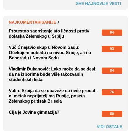
SVE NAJNOVIJE VESTI
NAJKOMENTARISANIJE
Protestno saopštenje sto ličnosti protiv
94
dolaska Zelenskog u Srbiju
Vučić najavio skup u Novom Sadu:
93
Očekujem pobedu na nivou Srbije, ali i u
Beogradu i Novom Sadu
Vladimir Đukanović: Lako može da se desi
84
da na izborima bude više takozvanih
studentskih lista
Vulin: Srbija da se obaveže da neće prodati
76
ni metak neprijateljima Rusije, poseta
Zelenskog pritisak Brisela
Čija je Jovina gimnazija?
60
VIDI OSTALE