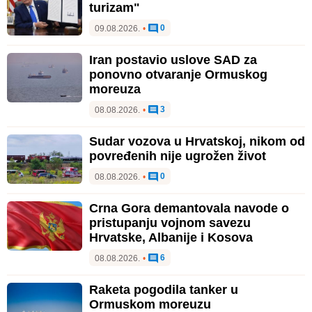
turizam"
0
09.08.2026.
•
Iran postavio uslove SAD za
ponovno otvaranje Ormuskog
moreuza
3
08.08.2026.
•
Sudar vozova u Hrvatskoj, nikom od
povređenih nije ugrožen život
0
08.08.2026.
•
Crna Gora demantovala navode o
pristupanju vojnom savezu
Hrvatske, Albanije i Kosova
6
08.08.2026.
•
Raketa pogodila tanker u
Ormuskom moreuzu