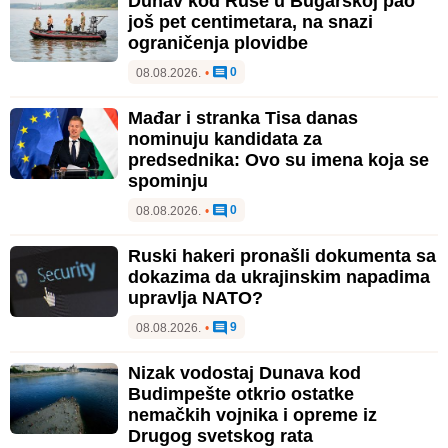
Dunav kod Ruse u Bugarskoj pao
još pet centimetara, na snazi
ograničenja plovidbe
0
08.08.2026.
•
Mađar i stranka Tisa danas
nominuju kandidata za
predsednika: Ovo su imena koja se
spominju
0
08.08.2026.
•
Ruski hakeri pronašli dokumenta sa
dokazima da ukrajinskim napadima
upravlja NATO?
9
08.08.2026.
•
Nizak vodostaj Dunava kod
Budimpešte otkrio ostatke
nemačkih vojnika i opreme iz
Drugog svetskog rata