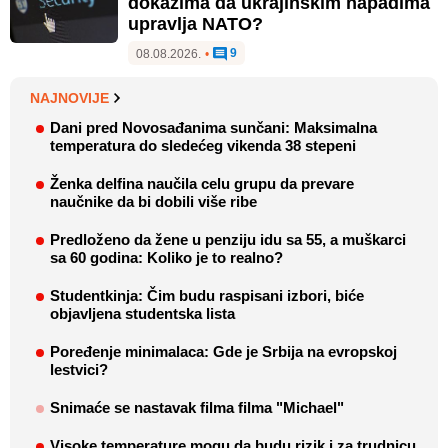
dokazima da ukrajinskim napadima
upravlja NATO?
9
08.08.2026.
•
NAJNOVIJE
Dani pred Novosađanima sunčani: Maksimalna
temperatura do sledećeg vikenda 38 stepeni
Ženka delfina naučila celu grupu da prevare
naučnike da bi dobili više ribe
Predloženo da žene u penziju idu sa 55, a muškarci
sa 60 godina: Koliko je to realno?
Studentkinja: Čim budu raspisani izbori, biće
objavljena studentska lista
Poređenje minimalaca: Gde je Srbija na evropskoj
lestvici?
Snimaće se nastavak filma filma "Michael"
Visoke temperature mogu da budu rizik i za trudnicu