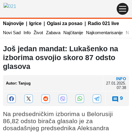
Najnovije
|
Igrice
|
Oglasi za posao
|
Radio 021 live
Novi Sad
Info
Život
Zabava
Najčitanije
Najkomentarisanije
Naj
Još jedan mandat: Lukašenko na
izborima osvojio skoro 87 odsto
glasova
INFO
Autor
:
Tanjug
27.01.2025.
07:38
9
Na predsedničkim izborima u Belorusiji
86,82 odsto birača glasalo je za
dosadašnjeg predsednika Aleksandra