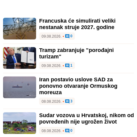
Francuska će simulirati veliki
nestanak struje 2027. godine
0
09.08.2026.
•
Tramp zabranjuje "porođajni
turizam"
1
09.08.2026.
•
Iran postavio uslove SAD za
ponovno otvaranje Ormuskog
moreuza
3
08.08.2026.
•
Sudar vozova u Hrvatskoj, nikom od
povređenih nije ugrožen život
0
08.08.2026.
•