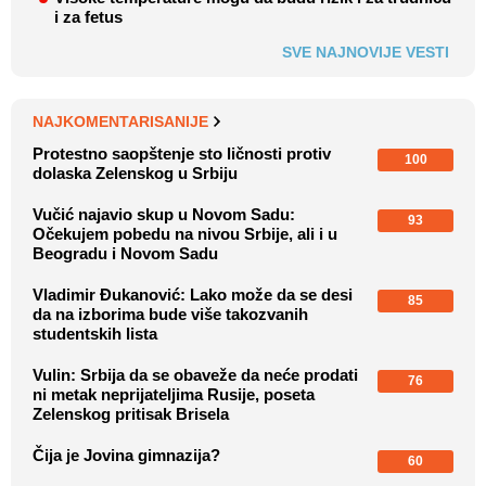
i za fetus
SVE NAJNOVIJE VESTI
NAJKOMENTARISANIJE
Protestno saopštenje sto ličnosti protiv
100
dolaska Zelenskog u Srbiju
Vučić najavio skup u Novom Sadu:
93
Očekujem pobedu na nivou Srbije, ali i u
Beogradu i Novom Sadu
Vladimir Đukanović: Lako može da se desi
85
da na izborima bude više takozvanih
studentskih lista
Vulin: Srbija da se obaveže da neće prodati
76
ni metak neprijateljima Rusije, poseta
Zelenskog pritisak Brisela
Čija je Jovina gimnazija?
60