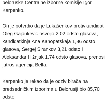
beloruske Centralne izborne komisije Igor
Karpenko.
On je potvrdio da je Lukašenkov protivkandidat
Oleg Gajdukevič osvojio 2,02 odsto glasova,
kandidatkinja Ana Kanopatskaja 1,86 odsto
glasova, Sergej Sirankov 3,21 odsto i
Aleksandar Hižnjak 1,74 odsto glasova, prenosi
jutros agencija Belta.
Karpenko je rekao da je odziv birača na
predsedničkim izborima u Belorusiji bio 85,70
odsto.