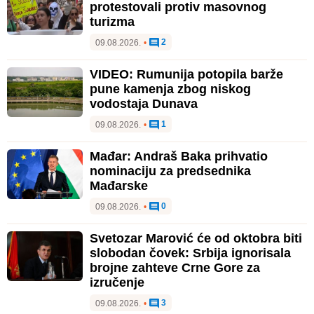
protestovali protiv masovnog
turizma
2
09.08.2026.
•
VIDEO: Rumunija potopila barže
pune kamenja zbog niskog
vodostaja Dunava
1
09.08.2026.
•
Mađar: Andraš Baka prihvatio
nominaciju za predsednika
Mađarske
0
09.08.2026.
•
Svetozar Marović će od oktobra biti
slobodan čovek: Srbija ignorisala
brojne zahteve Crne Gore za
izručenje
3
09.08.2026.
•