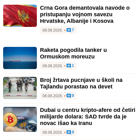
Crna Gora demantovala navode o
pristupanju vojnom savezu
Hrvatske, Albanije i Kosova
7
08.08.2026.
•
Raketa pogodila tanker u
Ormuskom moreuzu
1
08.08.2026.
•
Broj žrtava pucnjave u školi na
Tajlandu porastao na devet
0
08.08.2026.
•
Dubai u centru kripto-afere od četiri
milijarde dolara: SAD tvrde da je
novac išao ka Iranu
0
08.08.2026.
•