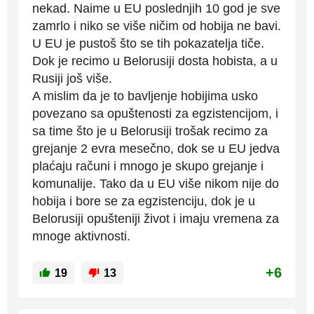
nekad. Naime u EU poslednjih 10 god je sve
zamrlo i niko se više ničim od hobija ne bavi.
U EU je pustoš što se tih pokazatelja tiče.
Dok je recimo u Belorusiji dosta hobista, a u
Rusiji još više.
A mislim da je to bavljenje hobijima usko
povezano sa opuštenosti za egzistencijom, i
sa time što je u Belorusiji trošak recimo za
grejanje 2 evra mesečno, dok se u EU jedva
plaćaju računi i mnogo je skupo grejanje i
komunalije. Tako da u EU više nikom nije do
hobija i bore se za egzistenciju, dok je u
Belorusiji opušteniji život i imaju vremena za
mnoge aktivnosti.
+6
19
13