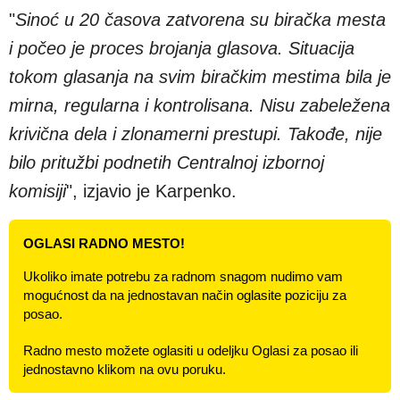
"
Sinoć u 20 časova zatvorena su biračka mesta
i počeo je proces brojanja glasova. Situacija
tokom glasanja na svim biračkim mestima bila je
mirna, regularna i kontrolisana. Nisu zabeležena
krivična dela i zlonamerni prestupi. Takođe, nije
bilo pritužbi podnetih Centralnoj izbornoj
komisiji
", izjavio je Karpenko.
OGLASI RADNO MESTO!
Ukoliko imate potrebu za radnom snagom nudimo vam
mogućnost da na jednostavan način oglasite poziciju za
posao.
Radno mesto možete oglasiti u odeljku Oglasi za posao ili
jednostavno klikom na ovu poruku.