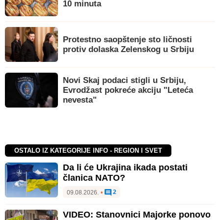
10 minuta
Protestno saopštenje sto ličnosti
protiv dolaska Zelenskog u Srbiju
Novi Skaj podaci stigli u Srbiju,
Evrodžast pokreće akciju "Leteća
nevesta"
OSTALO IZ KATEGORIJE INFO - REGION I SVET
Da li će Ukrajina ikada postati
članica NATO?
2
09.08.2026.
•
VIDEO: Stanovnici Majorke ponovo