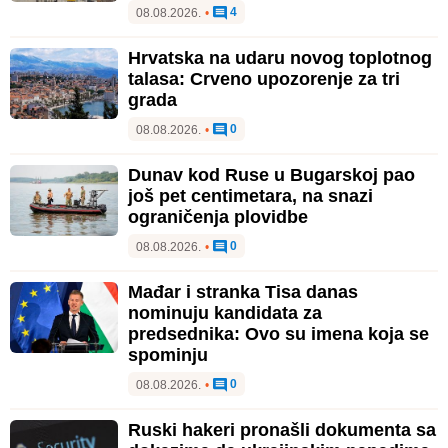
4
08.08.2026.
•
Hrvatska na udaru novog toplotnog
talasa: Crveno upozorenje za tri
grada
0
08.08.2026.
•
Dunav kod Ruse u Bugarskoj pao
još pet centimetara, na snazi
ograničenja plovidbe
0
08.08.2026.
•
Mađar i stranka Tisa danas
nominuju kandidata za
predsednika: Ovo su imena koja se
spominju
0
08.08.2026.
•
Ruski hakeri pronašli dokumenta sa