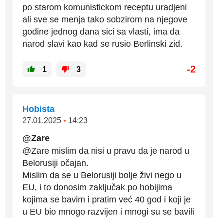
po starom komunistickom receptu uradjeni
ali sve se menja tako sobzirom na njegove
godine jednog dana sici sa vlasti, ima da
narod slavi kao kad se rusio Berlinski zid.
-2
1
3
Hobista
27.01.2025
•
14:23
@Zare
@Zare mislim da nisi u pravu da je narod u
Belorusiji očajan.
Mislim da se u Belorusiji bolje živi nego u
EU, i to donosim zaključak po hobijima
kojima se bavim i pratim već 40 god i koji je
u EU bio mnogo razvijen i mnogi su se bavili