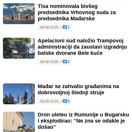
Tisa nominovala bivšeg
predsednika Vrhovnog suda za
predsednika Mađarske
1
08.08.2026.
•
Apelacioni sud naložio Trampovoj
administraciji da zaustavi izgradnju
balske dvorane Bele kuće
0
08.08.2026.
•
Mađar se zahvalio građanima na
dobrovoljnoj štednji struje
0
08.08.2026.
•
Dron uleteo iz Rumunije u Bugarsku
i eksplodirao: "Ne zna se odakle je
došao"