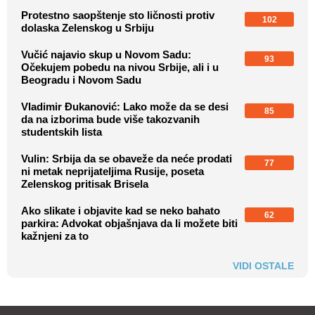
Protestno saopštenje sto ličnosti protiv
102
dolaska Zelenskog u Srbiju
Vučić najavio skup u Novom Sadu:
93
Očekujem pobedu na nivou Srbije, ali i u
Beogradu i Novom Sadu
Vladimir Đukanović: Lako može da se desi
85
da na izborima bude više takozvanih
studentskih lista
Vulin: Srbija da se obaveže da neće prodati
77
ni metak neprijateljima Rusije, poseta
Zelenskog pritisak Brisela
Ako slikate i objavite kad se neko bahato
62
parkira: Advokat objašnjava da li možete biti
kažnjeni za to
VIDI OSTALE