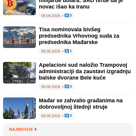
milijarde dolara: SAD tvrde da je
novac išao ka Iranu
0
08.08.2026.
•
Tisa nominovala bivšeg
predsednika Vrhovnog suda za
predsednika Mađarske
1
08.08.2026.
•
Apelacioni sud naložio Trampovoj
administraciji da zaustavi izgradnju
balske dvorane Bele kuće
0
08.08.2026.
•
Mađar se zahvalio građanima na
dobrovoljnoj štednji struje
0
08.08.2026.
•
NAJNOVIJE