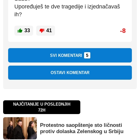
Upoređuješ te dve tragedije i izjednačavaš
ih?
-8
33
41
5
SVI KOMENTARI
OSTAVI KOMENTAR
NAJČITANIJE U POSLEDNJIH
72H
Protestno saopštenje sto ličnosti
protiv dolaska Zelenskog u Srbiju