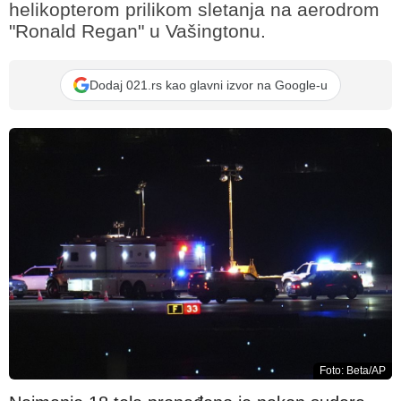
helikopterom prilikom sletanja na aerodrom
"Ronald Regan" u Vašingtonu.
Dodaj 021.rs kao glavni izvor na Google-u
Foto: Beta/AP