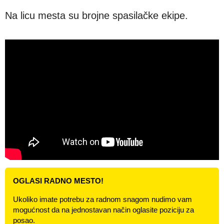
Na licu mesta su brojne spasilačke ekipe.
OGLASI RADNO MESTO!
Ukoliko imate potrebu za radnom snagom nudimo vam
mogućnost da na jednostavan način oglasite poziciju za
posao.