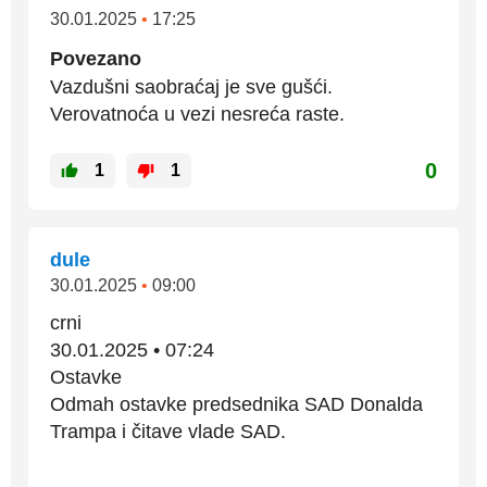
30.01.2025
•
17:25
Povezano
Vazdušni saobraćaj je sve gušći.
Verovatnoća u vezi nesreća raste.
0
1
1
dule
30.01.2025
•
09:00
crni
30.01.2025 • 07:24
Ostavke
Odmah ostavke predsednika SAD Donalda
Trampa i čitave vlade SAD.