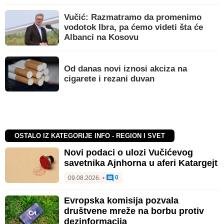
Vučić: Razmatramo da promenimo
vodotok Ibra, pa ćemo videti šta će
Albanci na Kosovu
Od danas novi iznosi akciza na
cigarete i rezani duvan
OSTALO IZ KATEGORIJE INFO - REGION I SVET
Novi podaci o ulozi Vučićevog
savetnika Ajnhorna u aferi Katargejt
0
09.08.2026.
•
Evropska komisija pozvala
društvene mreže na borbu protiv
dezinformacija