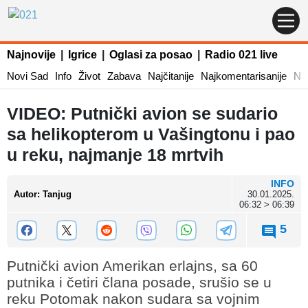
Najnovije
|
Igrice
|
Oglasi za posao
|
Radio 021 live
Novi Sad
Info
Život
Zabava
Najčitanije
Najkomentarisanije
Naj
VIDEO: Putnički avion se sudario
sa helikopterom u Vašingtonu i pao
u reku, najmanje 18 mrtvih
INFO
Autor
:
Tanjug
30.01.2025.
06:32 > 06:39
5
Putnički avion Amerikan erlajns, sa 60
putnika i četiri člana posade, srušio se u
reku Potomak nakon sudara sa vojnim