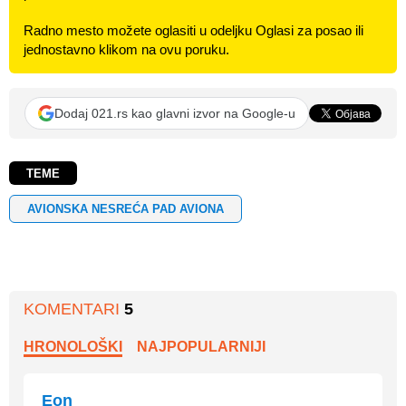
Radno mesto možete oglasiti u odeljku Oglasi za posao ili
jednostavno klikom na ovu poruku.
Dodaj 021.rs kao glavni izvor na Google-u
TEME
AVIONSKA NESREĆA PAD AVIONA
KOMENTARI
5
HRONOLOŠKI
NAJPOPULARNIJI
Eon