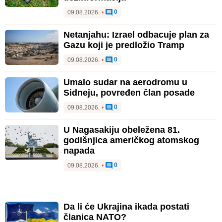
0
09.08.2026.
•
Netanjahu: Izrael odbacuje plan za
Gazu koji je predložio Tramp
0
09.08.2026.
•
Umalo sudar na aerodromu u
Sidneju, povređen član posade
0
09.08.2026.
•
U Nagasakiju obeležena 81.
godišnjica američkog atomskog
napada
0
09.08.2026.
•
Da li će Ukrajina ikada postati
članica NATO?