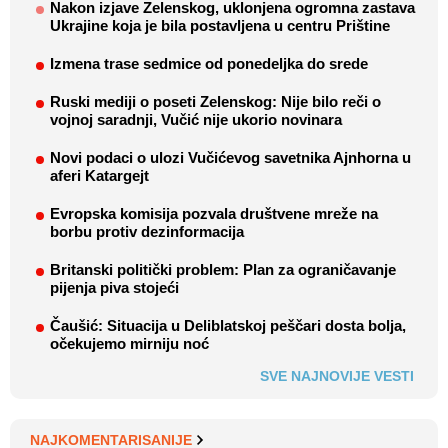
Nakon izjave Zelenskog, uklonjena ogromna zastava
Ukrajine koja je bila postavljena u centru Prištine
Izmena trase sedmice od ponedeljka do srede
Ruski mediji o poseti Zelenskog: Nije bilo reči o
vojnoj saradnji, Vučić nije ukorio novinara
Novi podaci o ulozi Vučićevog savetnika Ajnhorna u
aferi Katargejt
Evropska komisija pozvala društvene mreže na
borbu protiv dezinformacija
Britanski politički problem: Plan za ograničavanje
pijenja piva stojeći
Čaušić: Situacija u Deliblatskoj peščari dosta bolja,
očekujemo mirniju noć
SVE NAJNOVIJE VESTI
NAJKOMENTARISANIJE