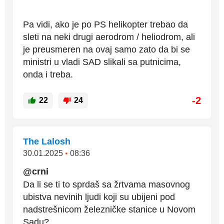
Pa vidi, ako je po PS helikopter trebao da
sleti na neki drugi aerodrom / heliodrom, ali
je preusmeren na ovaj samo zato da bi se
ministri u vladi SAD slikali sa putnicima,
onda i treba.
-2
22
24
The Lalosh
30.01.2025
•
08:36
@crni
Da li se ti to sprdaš sa žrtvama masovnog
ubistva nevinih ljudi koji su ubijeni pod
nadstrešnicom železničke stanice u Novom
Sadu?