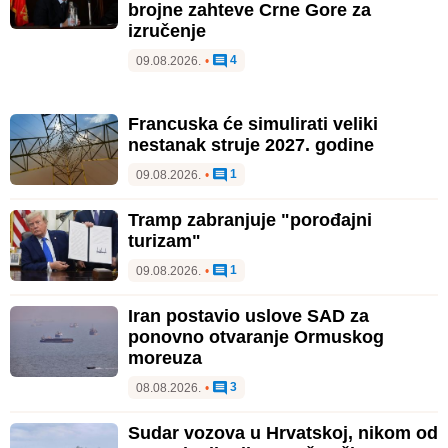
brojne zahteve Crne Gore za
izručenje
4
09.08.2026.
•
Francuska će simulirati veliki
nestanak struje 2027. godine
1
09.08.2026.
•
Tramp zabranjuje "porođajni
turizam"
1
09.08.2026.
•
Iran postavio uslove SAD za
ponovno otvaranje Ormuskog
moreuza
3
08.08.2026.
•
Sudar vozova u Hrvatskoj, nikom od