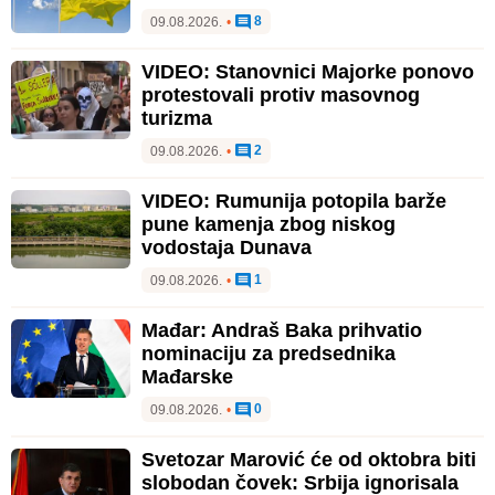
8
09.08.2026.
•
VIDEO: Stanovnici Majorke ponovo
protestovali protiv masovnog
turizma
2
09.08.2026.
•
VIDEO: Rumunija potopila barže
pune kamenja zbog niskog
vodostaja Dunava
1
09.08.2026.
•
Mađar: Andraš Baka prihvatio
nominaciju za predsednika
Mađarske
0
09.08.2026.
•
Svetozar Marović će od oktobra biti
slobodan čovek: Srbija ignorisala