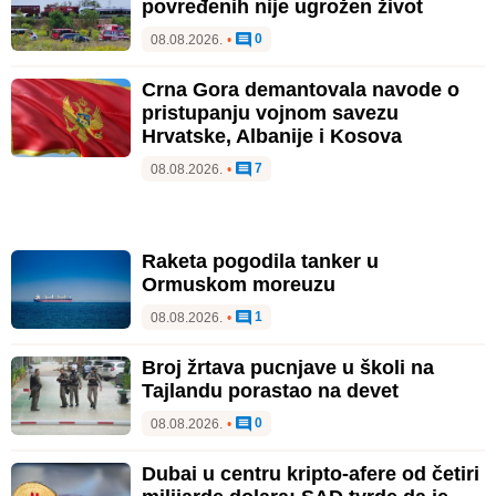
povređenih nije ugrožen život
0
08.08.2026.
•
Crna Gora demantovala navode o
pristupanju vojnom savezu
Hrvatske, Albanije i Kosova
7
08.08.2026.
•
Raketa pogodila tanker u
Ormuskom moreuzu
1
08.08.2026.
•
Broj žrtava pucnjave u školi na
Tajlandu porastao na devet
0
08.08.2026.
•
Dubai u centru kripto-afere od četiri