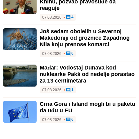
Kninu, pozvao pravosuđe da
reaguje
4
07.08.2026.
•
Još sedam obolelih u Severnoj
Makedoniji od groznice Zapadnog
Nila koju prenose komarci
0
07.08.2026.
•
Mađar: Vodostaj Dunava kod
nuklearke Pakš od nedelje porastao
za 13 centimetara
1
07.08.2026.
•
Crna Gora i Island mogli bi u paketu
da uđu u EU
6
07.08.2026.
•