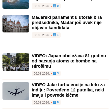
0
06.08.2026.
•
Mađarski parlament u utorak bira
predsednika, Mađar još uvek nije
objavio kandidata
1
06.08.2026.
•
VIDEO: Japan obeležava 81 godinu
od bacanja atomske bombe na
Hirošimu
3
06.08.2026.
•
VIDEO Jake turbulencije na letu za
Indiju: Povređeno 12 putnika, neki
imaju i povrede kičme
0
06.08.2026.
•