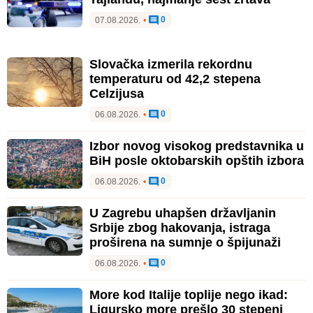
0
07.08.2026.
•
Slovačka izmerila rekordnu
temperaturu od 42,2 stepena
Celzijusa
0
06.08.2026.
•
Izbor novog visokog predstavnika u
BiH posle oktobarskih opštih izbora
0
06.08.2026.
•
U Zagrebu uhapšen državljanin
Srbije zbog hakovanja, istraga
proširena na sumnje o špijunaži
0
06.08.2026.
•
More kod Italije toplije nego ikad:
Ligursko more prešlo 30 stepeni