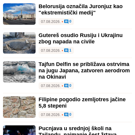
Belorusija označila Juronjuz kao
"ekstremistički medij"
0
07.08.2026.
•
Gutereš osudio Rusiju i Ukrajinu
zbog napada na civile
1
07.08.2026.
•
Tajfun Delfin se približava ostrvima
na jugu Japana, zatvoren aerodrom
na Okinavi
0
07.08.2026.
•
Filipine pogodio zemljotres jačine
5,8 stepeni
0
07.08.2026.
•
Pucnjava u srednjoj školi na
Tajlandu, najmanje šest žrtava