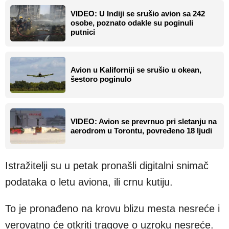
VIDEO: U Indiji se srušio avion sa 242
osobe, poznato odakle su poginuli
putnici
Avion u Kaliforniji se srušio u okean,
šestoro poginulo
VIDEO: Avion se prevrnuo pri sletanju na
aerodrom u Torontu, povređeno 18 ljudi
Istražitelji su u petak pronašli digitalni snimač
podataka o letu aviona, ili crnu kutiju.
To je pronađeno na krovu blizu mesta nesreće i
verovatno će otkriti tragove o uzroku nesreće.