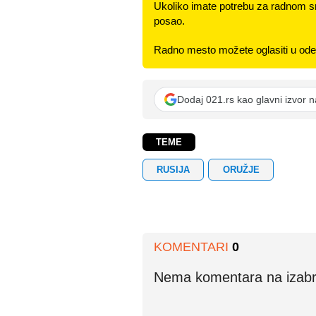
Ukoliko imate potrebu za radnom s
posao.
Radno mesto možete oglasiti u odel
Dodaj 021.rs kao glavni izvor 
TEME
RUSIJA
ORUŽJE
KOMENTARI
0
Nema komentara na izabran