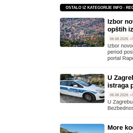
OSTALO IZ KATEGORIJE INFO - RE
Izbor no
opštih i
06.08.2026.
•
Izbor novo
period posl
portal Rap
U Zagre
istraga 
06.08.2026.
•
U Zagrebu 
Bezbednosno
More kod