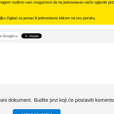
nagom nudimo vam mogućnost da na jednostavan način oglasite pozi
jku Oglasi za posao ili jednostavno klikom na ovu poruku.
na Google-u
i dokument. Budite prvi koji će postaviti komenta