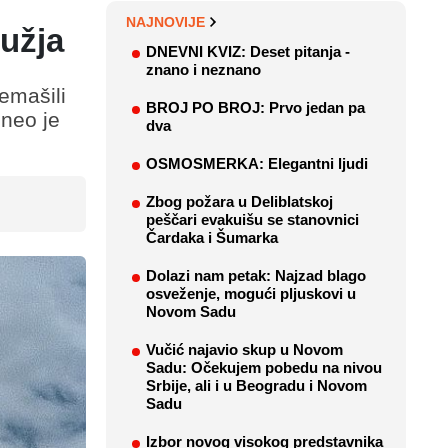
NAJNOVIJE
ružja
DNEVNI KVIZ: Deset pitanja -
znano i neznano
remašili
BROJ PO BROJ: Prvo jedan pa
eneo je
dva
OSMOSMERKA: Elegantni ljudi
Zbog požara u Deliblatskoj
peščari evakuišu se stanovnici
Čardaka i Šumarka
Dolazi nam petak: Najzad blago
osveženje, mogući pljuskovi u
Novom Sadu
Vučić najavio skup u Novom
Sadu: Očekujem pobedu na nivou
Srbije, ali i u Beogradu i Novom
Sadu
Izbor novog visokog predstavnika