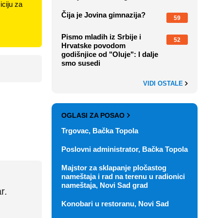
ciju za
Čija je Jovina gimnazija?
59
Pismo mladih iz Srbije i
52
Hrvatske povodom
godišnjice od "Oluje": I dalje
smo susedi
VIDI OSTALE
OGLASI ZA POSAO
Trgovac, Bačka Topola
Poslovni administrator, Bačka Topola
Majstor za sklapanje pločastog
nameštaja i rad na terenu u radionici
nameštaja, Novi Sad grad
r.
Konobari u restoranu, Novi Sad