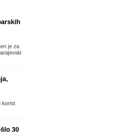
barskih
en je za
sarajevski
ja,
 korist
ešlo 30