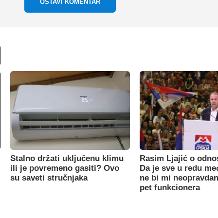
OSTAVI KOMENTAR
Stalno držati uključenu klimu
Rasim Ljajić o odno
ili je povremeno gasiti? Ovo
Da je sve u redu m
su saveti stručnjaka
ne bi mi neopravdan
pet funkcionera