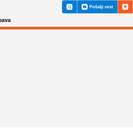
Pošalji vest
bava