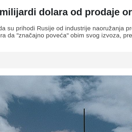
 milijardi dolara od prodaje o
da su prihodi Rusije od industrije naoružanja p
nira da "značajno poveća" obim svog izvoza, pr