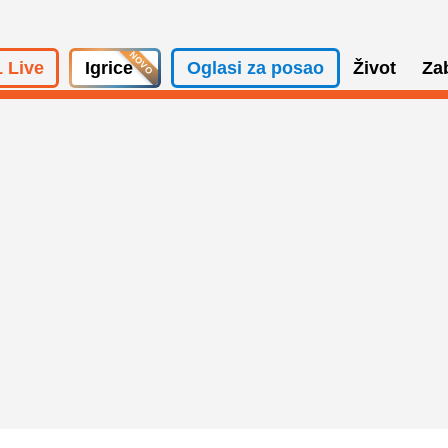
 Live
Igrice
Oglasi za posao
Život
Za