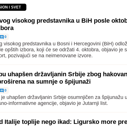
GION I SVET
vog visokog predstavnika u BiH posle okto
zbora
0
g visokog predstavnika u Bosni i Hercegovini (BiH) odlož
e opštih izbora, koji će se održati 4. oktobra, objavio je 
ort, pozivajući se na neimenovane izvore.
bu uhapšen državljanin Srbije zbog hakovan
proširena na sumnje o špijunaži
0
je uhapšen državljanin Srbije osumnjičen za špijunažu u
-informativne agencije, objavio je Jutarnji list.
 Italije toplije nego ikad: Ligursko more pr