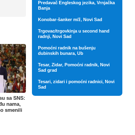
Predavač Engleskog jezika, Vrnjačka
Banja
Konobar-šanker m/ž, Novi Sad
Trgovac/trgovkinja u second hand
radnji, Novi Sad
Pomoćni radnik na bušenju
dubinskih bunara, Ub
Tesar, Zidar, Pomoćni radnik, Novi
Sad grad
Tesari, zidari i pomoćni radnici, Novi
Sad
su sa SNS:
eđu nama,
o smenili