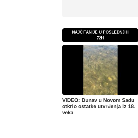
NAJČITANIJE U POSLEDNJIH
72H
VIDEO: Dunav u Novom Sadu
otkrio ostatke utvrđenja iz 18.
veka