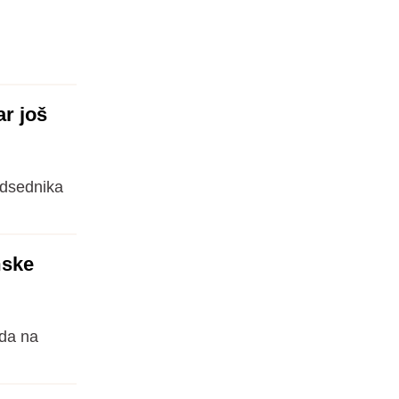
r još
edsednika
mske
da na