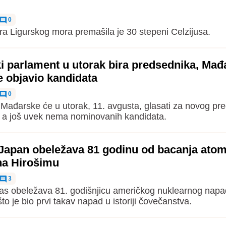
0
a Ligurskog mora premašila je 30 stepeni Celzijusa.
 parlament u utorak bira predsednika, Mađa
e objavio kandidata
0
Mađarske će u utorak, 11. avgusta, glasati za novog pr
 a još uvek nema nominovanih kandidata.
Japan obeležava 81 godinu od bacanja ato
a Hirošimu
3
as obeležava 81. godišnjicu američkog nuklearnog napa
to je bio prvi takav napad u istoriji čovečanstva.