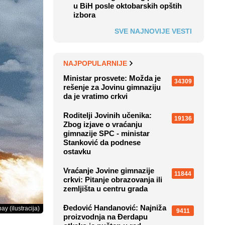
u BiH posle oktobarskih opštih
izbora
SVE NAJNOVIJE VESTI
NAJPOPULARNIJE
Ministar prosvete: Možda je
34309
rešenje za Jovinu gimnaziju
da je vratimo crkvi
Roditelji Jovinih učenika:
19136
Zbog izjave o vraćanju
gimnazije SPC - ministar
Stanković da podnese
ostavku
Vraćanje Jovine gimnazije
11844
crkvi: Pitanje obrazovanja ili
zemljišta u centru grada
Đedović Handanović: Najniža
ay (ilustracija)
9411
proizvodnja na Đerdapu