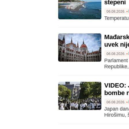
stepeni
06.08.2026.
•
Temperatur
Mađarski
uvek nij
06.08.2026.
•
Parlament 
Republike,
VIDEO: 
bombe n
06.08.2026.
•
Japan dan
Hirošimu, š