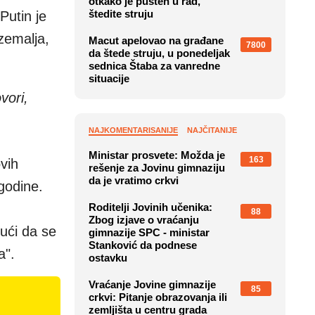
otkako je pušten u rad,
štedite struju
Putin je
zemalja,
Macut apelovao na građane
7800
da štede struju, u ponedeljak
sednica Štaba za vanredne
situacije
vori,
NAJKOMENTARISANIJE
NAJČITANIJE
Ministar prosvete: Možda je
163
vih
rešenje za Jovinu gimnaziju
da je vratimo crkvi
godine.
Roditelji Jovinih učenika:
88
Zbog izjave o vraćanju
ući da se
gimnazije SPC - ministar
Stanković da podnese
a".
ostavku
Vraćanje Jovine gimnazije
85
crkvi: Pitanje obrazovanja ili
zemljišta u centru grada