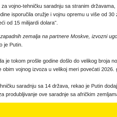
 za vojno-tehničku saradnju sa stranim državama, 
dine isporučila oružje i vojnu opremu u više od 30 
ći od 15 milijardi dolara".
 zapadnih zemalja na partnere Moskve, izvozni ugo
o je Putin.
a je tokom prošle godine došlo do velikog broja no
 obim vojnog izvoza u velikoj meri povećati 2026. 
ehničku saradnju sa 14 država, rekao je Putin dodaj
za produbljivanje ove saradnje sa afričkim zemljam