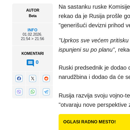
Na sastanku ruske Komisije
AUTOR
rekao da je Rusija prošle go
Beta
"generišući devizni prihod ve
INFO
01.02.2026.
21:54 > 21:56
"Uprkos sve većem pritisku
ispunjeni su po planu"
, reka
KOMENTARI
0
Ruski predsednik je dodao d
narudžbina i dodao da će se
Rusija razvija svoju vojno-t
"otvaraju nove perspektive 
OGLASI RADNO MESTO!