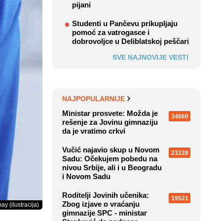
pijani
Studenti u Pančevu prikupljaju
pomoć za vatrogasce i
dobrovoljce u Deliblatskoj peščari
SVE NAJNOVIJE VESTI
NAJPOPULARNIJE
Ministar prosvete: Možda je
34660
rešenje za Jovinu gimnaziju
da je vratimo crkvi
Vučić najavio skup u Novom
23228
Sadu: Očekujem pobedu na
nivou Srbije, ali i u Beogradu
i Novom Sadu
Roditelji Jovinih učenika:
19521
Zbog izjave o vraćanju
ay (ilustracija)
gimnazije SPC - ministar