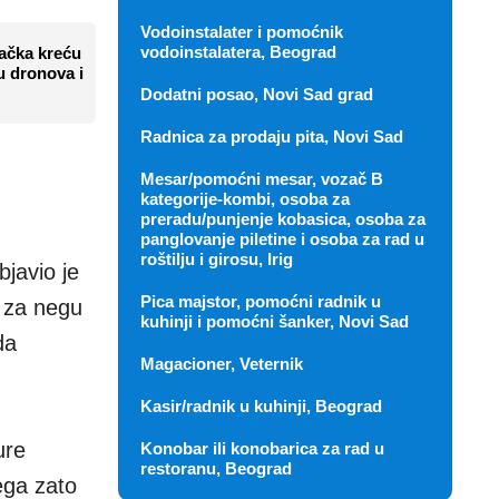
Vodoinstalater i pomoćnik
vodoinstalatera, Beograd
mačka kreću
u dronova i
Dodatni posao, Novi Sad grad
Radnica za prodaju pita, Novi Sad
Mesar/pomoćni mesar, vozač B
kategorije-kombi, osoba za
preradu/punjenje kobasica, osoba za
panglovanje piletine i osoba za rad u
roštilju i girosu, Irig
javio je
Pica majstor, pomoćni radnik u
 za negu
kuhinji i pomoćni šanker, Novi Sad
da
Magacioner, Veternik
Kasir/radnik u kuhinji, Beograd
ure
Konobar ili konobarica za rad u
restoranu, Beograd
ega zato