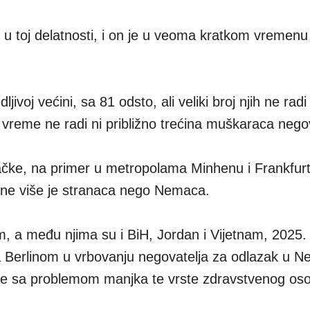
je u toj delatnosti, i on je u veoma kratkom vremenu
ljivoj većini, sa 81 odsto, ali veliki broj njih ne rad
reme ne radi ni približno trećina muškaraca negov
čke, na primer u metropolama Minhenu i Frankfur
esne više je stranaca nego Nemaca.
, a među njima su i BiH, Jordan i Vijetnam, 2025.
a Berlinom u vrbovanju negovatelja za odlazak u 
ile sa problemom manjka te vrste zdravstvenog oso