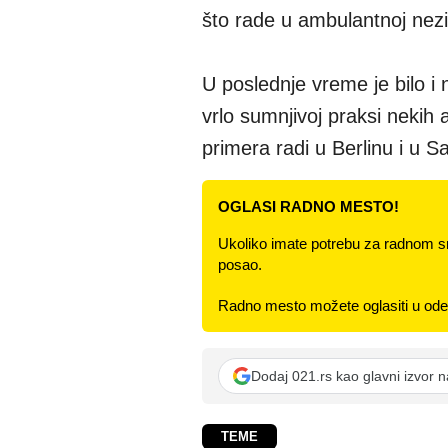
što rade u ambulantnoj nezi,
U poslednje vreme je bilo i
vrlo sumnjivoj praksi nekih 
primera radi u Berlinu i u Sa
OGLASI RADNO MESTO!
Ukoliko imate potrebu za radnom s
posao.
Radno mesto možete oglasiti u odel
Dodaj 021.rs kao glavni izvor 
TEME