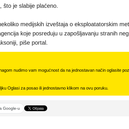
 što je slabije plaćeno.
 nekoliko medijskih izveštaja o eksploatatorskim m
agencija koje posreduju u zapošljavanju stranih neg
ksoniji, piše portal.
nagom nudimo vam mogućnost da na jednostavan način oglasite pozi
jku Oglasi za posao ili jednostavno klikom na ovu poruku.
na Google-u