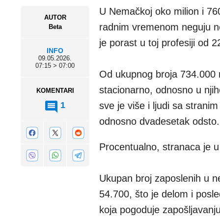
U Nemačkoj oko milion i 76
AUTOR
radnim vremenom neguju ne
Beta
je porast u toj profesiji od 
INFO
09.05.2026.
07:15 > 07:00
Od ukupnog broja 734.000 ra
stacionarno, odnosno u nji
KOMENTARI
1
sve je više i ljudi sa strani
odnosno dvadesetak odsto. 
Procentualno, stranaca je u 
Ukupan broj zaposlenih u n
54.700, što je delom i posl
koja pogoduje zapošljavanju 