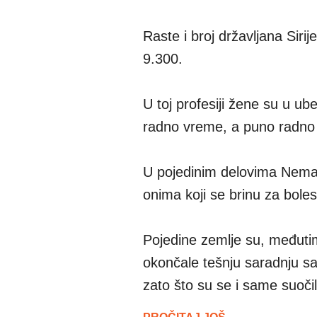
Raste i broj državljana Siri
9.300.
U toj profesiji žene su u ubed
radno vreme, a puno radno v
U pojedinim delovima Nema
onima koji se brinu za bol
Pojedine zemlje su, međutim
okončale tešnju saradnju s
zato što su se i same suoč