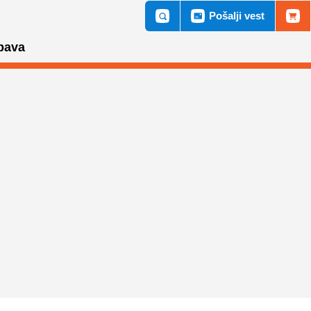
Pošalji vest
bava