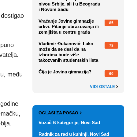
nivou Srbije, ali i u Beogradu
i Novom Sadu
 dostigao
Vraćanje Jovine gimnazije
85
crkvi: Pitanje obrazovanja ili
zemljišta u centru grada
Vladimir Đukanović: Lako
i puno
78
može da se desi da na
atelja.
izborima bude više
takozvanih studentskih lista
Čija je Jovina gimnazija?
tu, među
60
VIDI OSTALE
 godine
Nemačku,
OGLASI ZA POSAO
Vozač B kategorije, Novi Sad
blja.
Radnik za rad u kuhinji, Novi Sad