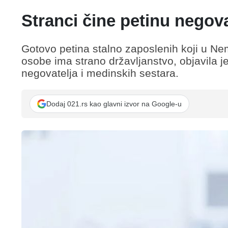
Stranci čine petinu negova
Gotovo petina stalno zaposlenih koji u Ne
osobe ima strano državljanstvo, objavila
negovatelja i medinskih sestara.
Dodaj 021.rs kao glavni izvor na Google-u