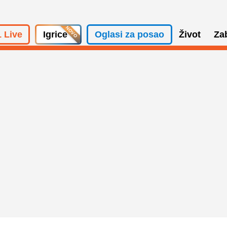
 Live
Igrice
Oglasi za posao
Život
Za