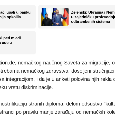
ači upali u banku
Zelenski: Ukrajina i Ne
ija opkolila
u zajedničku proizvodnj
odbrambenih sistema
ki peti mladi
a ode u
tion.de, nemačkog naučnog Saveta za migracije, ob
otrebama nemačkog zdravstva, doseljeni stručnjaci
integracijom, i da je u anketi polovina njih rekla 
eku vrstu diskriminacije.
ostrifikaciju stranih diploma, delom odsustvo "kult
a stranci po pravilu manje zarađuju od nemačkih kol