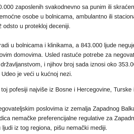
0.000 zaposlenih svakodnevno sa punim ili skraće
moćne osobe u bolnicama, ambulantno ili staciona
22 odsto u protekloj deceniji.
di u bolnicama i klinikama, a 843.000 ljude neguj
hovim domovima. Usled rastuće potrebe za negovat
m državljanstvom, i njihov broj sada iznosi oko 353.
Udeo je veći u kućnoj nezi.
toj pofesiji najviše iz Bosne i Hercegovine, Turske i
egovateljskim poslovima iz zemalja Zapadnog Balk
edica nemačke preferencijalne regulative za Zapadn
ljudi iz tog regiona, pišu nemački mediji.