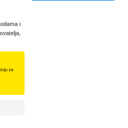
etodama i
ovatelja,
ciju za