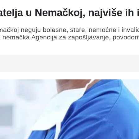
telja u Nemačkoj, najviše ih 
mačkoj neguju bolesne, stare, nemoćne i inval
 je nemačka Agencija za zapošljavanje, povod