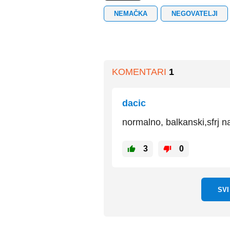
NEMAČKA
NEGOVATELJI
KOMENTARI
1
dacic
normalno, balkanski,sfrj na
3
0
SV