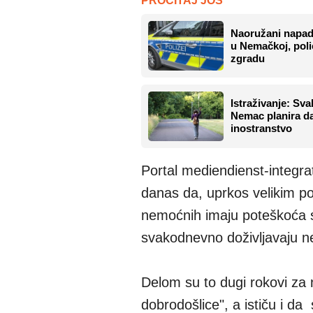
PROČITAJ JOŠ
Naoružani napad
u Nemačkoj, polic
zgradu
Istraživanje: Sva
Nemac planira d
inostranstvo
Portal mediendienst-integra
danas da, uprkos velikim p
nemoćnih imaju poteškoća sa 
svakodnevno doživljavaju n
Delom su to dugi rokovi za n
dobrodošlice", a ističu i d