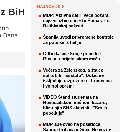
NAJNOVIJE
iz BiH
MUP: Aktivna četiri veća požara,
najveći izbio u mestu Šumarak u
Deliblatskoj peščari
idne
om Dana
Španija uvodi privremene kontrole
za putnike iz Italije
Odbojkašice Srbije pobedile
Rusiju u prijateljskom meču
Večera za Zelenskog, a šta će
sutra biti "na stolu": Đukić ne
isključuje razgovore o dronovima
i vojnoj opremi
VIDEO Štand studenata na
Novosadskom noćnom bazaru,
blizu njih SNS aktivisti i "Srbija
pobeđuje"
MUP apelovao na posetioce
Sabora trubača u Guči: Ne vozite