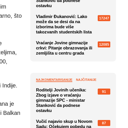
Stanković da podnese
ostavku
nim
rno, što
Vladimir Đukanović: Lako
17247
može da se desi da na
izborima bude više
takozvanih studentskih lista
e
Vraćanje Jovine gimnazije
12085
crkvi: Pitanje obrazovanja ili
eljima,
zemljišta u centru grada
000,
NAJKOMENTARISANIJE
NAJČITANIJE
 Indije.
Roditelji Jovinih učenika:
91
Zbog izjave o vraćanju
gimnazije SPC - ministar
ana je
Stanković da podnese
ostavku
i Balkan
Vučić najavio skup u Novom
87
Sadu: Očekujem pobedu na