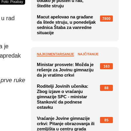
otkako je pušten u rad,
Foto: Pixabay
štedite struju
Macut apelovao na građane
 u rad
7800
da štede struju, u ponedeljak
sednica Štaba za vanredne
situacije
a je
napredak
NAJKOMENTARISANIJE
NAJČITANIJE
Ministar prosvete: Možda je
163
rešenje za Jovinu gimnaziju
da je vratimo crkvi
 prve ruke
Roditelji Jovinih učenika:
88
Zbog izjave o vraćanju
gimnazije SPC - ministar
Stanković da podnese
ostavku
Vraćanje Jovine gimnazije
85
crkvi: Pitanje obrazovanja ili
zemljišta u centru grada