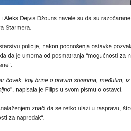
 i Aleks Dejvis Džouns navele su da su razočarane
ira Starmera.
istarstvu policije, nakon podnošenja ostavke pozval
ekla da je umorna od posmatranja "mogućnosti za 
ene".
ar čovek, koji brine o pravim stvarima, međutim, iz
ljno
", napisala je Filips u svom pismu o ostavci.
snalaženjem znači da se retko ulazi u raspravu, što
sti za napredak".