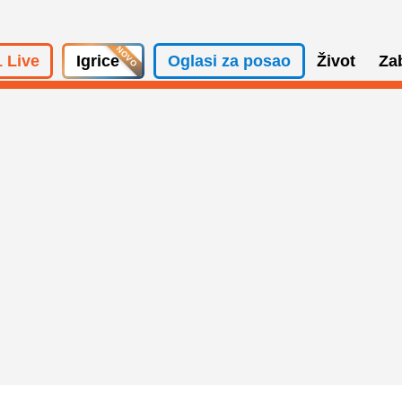
 Live
Igrice
Oglasi za posao
Život
Za