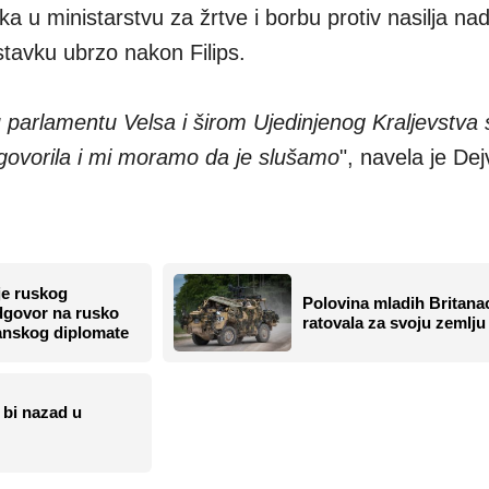
a u ministarstvu za žrtve i borbu protiv nasilja n
stavku ubrzo nakon Filips.
parlamentu Velsa i širom Ujedinjenog Kraljevstva 
ogovorila i mi moramo da je slušamo
", navela je Dej
je ruskog
Polovina mladih Britana
dgovor na rusko
ratovala za svoju zemlju
tanskog diplomate
 bi nazad u