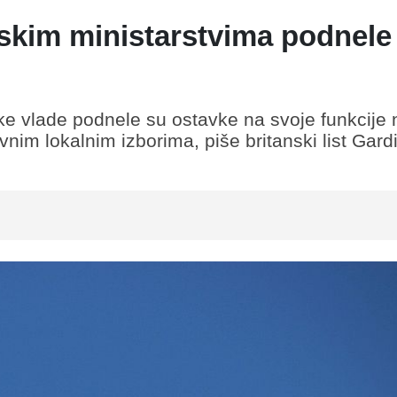
nskim ministarstvima podnele
ske vlade podnele su ostavke na svoje funkcije
avnim lokalnim izborima, piše britanski list Gard