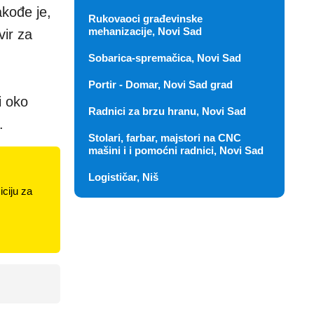
kođe je,
Rukovaoci građevinske
mehanizacije, Novi Sad
vir za
Sobarica-spremačica, Novi Sad
Portir - Domar, Novi Sad grad
i oko
Radnici za brzu hranu, Novi Sad
.
Stolari, farbar, majstori na CNC
mašini i i pomoćni radnici, Novi Sad
Logističar, Niš
ciju za