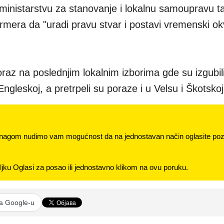
ministarstvu za stanovanje i lokalnu samoupravu ta
mera da "uradi pravu stvar i postavi vremenski ok
 poraz na poslednjim lokalnim izborima gde su izgubil
gleskoj, a pretrpeli su poraze i u Velsu i Škotskoj
nagom nudimo vam mogućnost da na jednostavan način oglasite pozi
jku Oglasi za posao ili jednostavno klikom na ovu poruku.
na Google-u