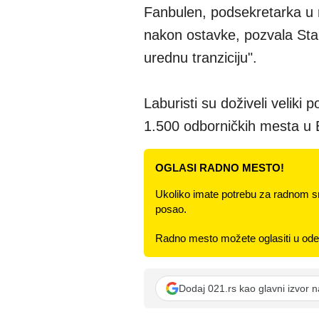
Fanbulen, podsekretarka u 
nakon ostavke, pozvala Star
urednu tranziciju".
Laburisti su doživeli veliki
1.500 odborničkih mesta u En
OGLASI RADNO MESTO!
Ukoliko imate potrebu za radnom s
posao.
Radno mesto možete oglasiti u odel
Dodaj 021.rs kao glavni izvor 