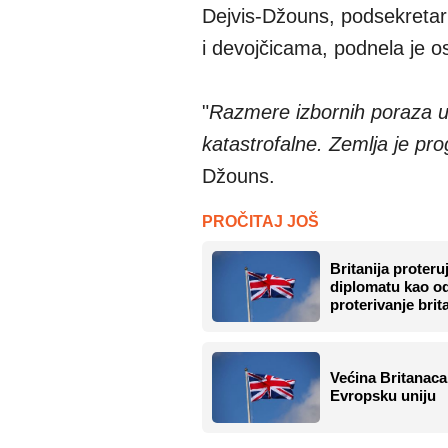
Dejvis-Džouns, podsekretark
i devojčicama, podnela je o
"
Razmere izbornih poraza u 
katastrofalne. Zemlja je pr
Džouns.
PROČITAJ JOŠ
Britanija proteru
diplomatu kao o
proterivanje bri
Većina Britanaca
Evropsku uniju