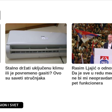
Stalno držati uključenu klimu
Rasim Ljajić o odno
ili je povremeno gasiti? Ovo
Da je sve u redu m
su saveti stručnjaka
ne bi mi neopravdan
pet funkcionera
GION I SVET