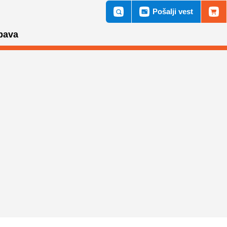
Pošalji vest
bava