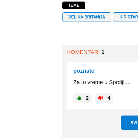
TEME
VELIKA BRITANIJA
KIR STA
KOMENTARI
1
poznato
Za to vreme u Sprdiji....
2
4
SV