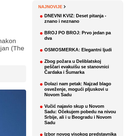
NAJNOVIJE
DNEVNI KVIZ: Deset pitanja -
znano i neznano
BROJ PO BROJ: Prvo jedan pa
dva
 nakon
ijan (The
OSMOSMERKA: Elegantni ljudi
Zbog požara u Deliblatskoj
peščari evakuišu se stanovnici
Čardaka i Šumarka
Dolazi nam petak: Najzad blago
osveženje, mogući pljuskovi u
Novom Sadu
Vučić najavio skup u Novom
Sadu: Očekujem pobedu na nivou
Srbije, ali i u Beogradu i Novom
Sadu
Izbor novog visokog predstavnika