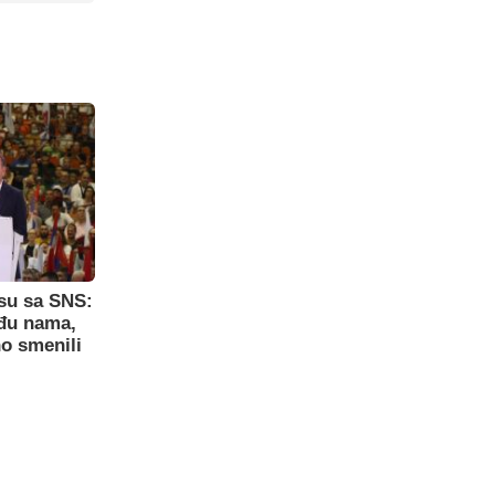
su sa SNS:
eđu nama,
o smenili