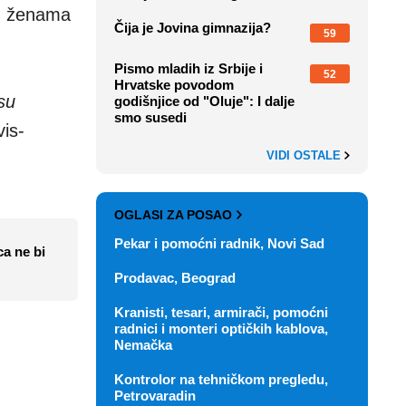
ad ženama
Čija je Jovina gimnazija?
59
Pismo mladih iz Srbije i
52
Hrvatske povodom
su
godišnjice od "Oluje": I dalje
smo susedi
vis-
VIDI OSTALE
OGLASI ZA POSAO
Pekar i pomoćni radnik, Novi Sad
ca ne bi
Prodavac, Beograd
Kranisti, tesari, armirači, pomoćni
radnici i monteri optičkih kablova,
Nemačka
Kontrolor na tehničkom pregledu,
Petrovaradin