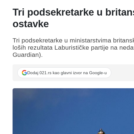
Tri podsekretarke u brita
ostavke
Tri podsekretarke u ministarstvima britan
loših rezultata Laburističke partije na ned
Guardian).
Dodaj 021.rs kao glavni izvor na Google-u