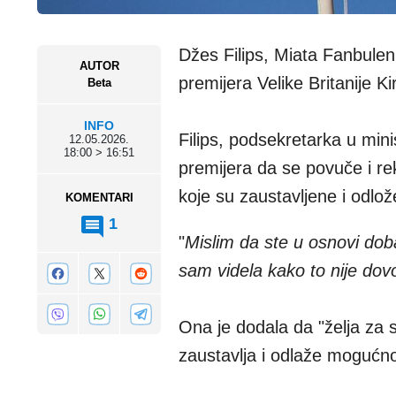
Džes Filips, Miata Fanbulen
AUTOR
premijera Velike Britanije K
Beta
INFO
Filips, podsekretarka u min
12.05.2026.
18:00 > 16:51
premijera da se povuče i r
koje su zaustavljene i odlož
KOMENTARI
1
"
Mislim da ste u osnovi dob
sam videla kako to nije dovo
Ona je dodala da "želja za 
zaustavlja i odlaže mogućno