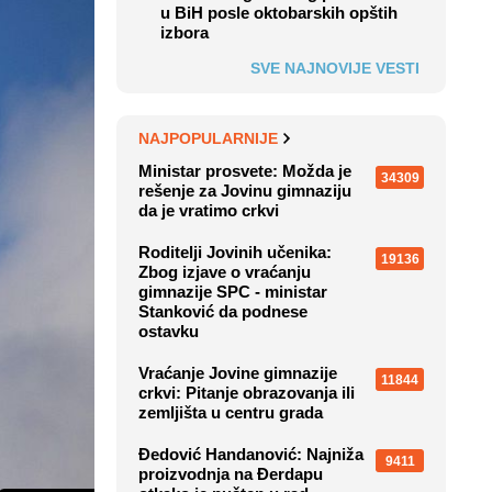
u BiH posle oktobarskih opštih
izbora
SVE NAJNOVIJE VESTI
NAJPOPULARNIJE
Ministar prosvete: Možda je
34309
rešenje za Jovinu gimnaziju
da je vratimo crkvi
Roditelji Jovinih učenika:
19136
Zbog izjave o vraćanju
gimnazije SPC - ministar
Stanković da podnese
ostavku
Vraćanje Jovine gimnazije
11844
crkvi: Pitanje obrazovanja ili
zemljišta u centru grada
Đedović Handanović: Najniža
9411
proizvodnja na Đerdapu