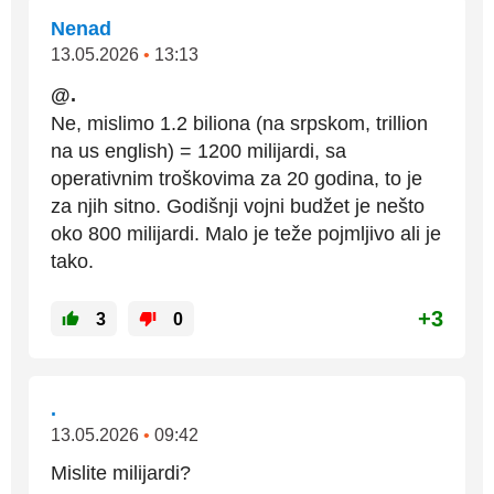
Nenad
13.05.2026
•
13:13
@.
Ne, mislimo 1.2 biliona (na srpskom, trillion
na us english) = 1200 milijardi, sa
operativnim troškovima za 20 godina, to je
za njih sitno. Godišnji vojni budžet je nešto
oko 800 milijardi. Malo je teže pojmljivo ali je
tako.
+3
3
0
.
13.05.2026
•
09:42
Mislite milijardi?