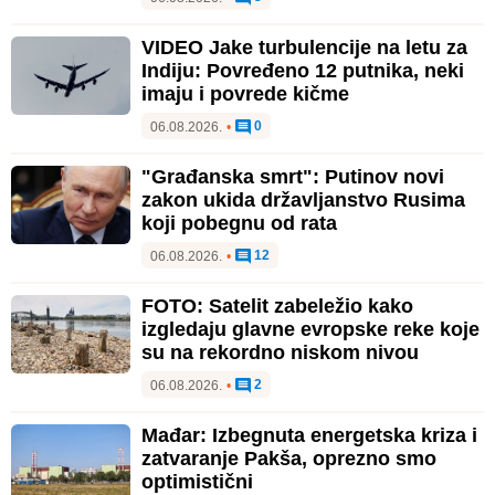
VIDEO Jake turbulencije na letu za
Indiju: Povređeno 12 putnika, neki
imaju i povrede kičme
0
06.08.2026.
•
"Građanska smrt": Putinov novi
zakon ukida državljanstvo Rusima
koji pobegnu od rata
12
06.08.2026.
•
FOTO: Satelit zabeležio kako
izgledaju glavne evropske reke koje
su na rekordno niskom nivou
2
06.08.2026.
•
Mađar: Izbegnuta energetska kriza i
zatvaranje Pakša, oprezno smo
optimistični