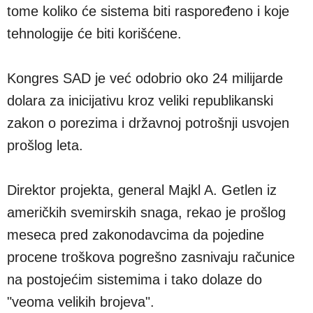
tome koliko će sistema biti raspoređeno i koje
tehnologije će biti korišćene.
Kongres SAD je već odobrio oko 24 milijarde
dolara za inicijativu kroz veliki republikanski
zakon o porezima i državnoj potrošnji usvojen
prošlog leta.
Direktor projekta, general Majkl A. Getlen iz
američkih svemirskih snaga, rekao je prošlog
meseca pred zakonodavcima da pojedine
procene troškova pogrešno zasnivaju računice
na postojećim sistemima i tako dolaze do
"veoma velikih brojeva".