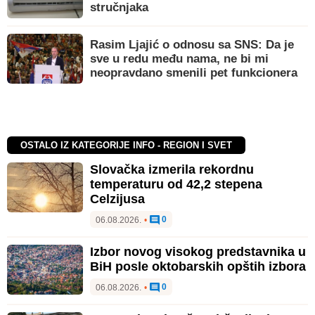
stručnjaka
Rasim Ljajić o odnosu sa SNS: Da je
sve u redu među nama, ne bi mi
neopravdano smenili pet funkcionera
OSTALO IZ KATEGORIJE INFO - REGION I SVET
Slovačka izmerila rekordnu
temperaturu od 42,2 stepena
Celzijusa
0
06.08.2026.
•
Izbor novog visokog predstavnika u
BiH posle oktobarskih opštih izbora
0
06.08.2026.
•