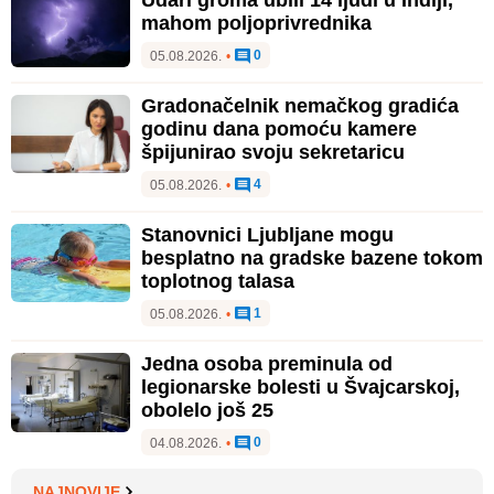
mahom poljoprivrednika
0
05.08.2026.
•
Gradonačelnik nemačkog gradića
godinu dana pomoću kamere
špijunirao svoju sekretaricu
4
05.08.2026.
•
Stanovnici Ljubljane mogu
besplatno na gradske bazene tokom
toplotnog talasa
1
05.08.2026.
•
Jedna osoba preminula od
legionarske bolesti u Švajcarskoj,
obolelo još 25
0
04.08.2026.
•
NAJNOVIJE