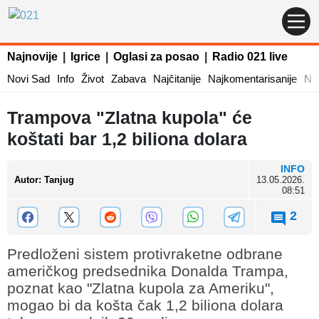
Najnovije
|
Igrice
|
Oglasi za posao
|
Radio 021 live
Novi Sad
Info
Život
Zabava
Najčitanije
Najkomentarisanije
Naj
Trampova "Zlatna kupola" će
koštati bar 1,2 biliona dolara
INFO
Autor
:
Tanjug
13.05.2026.
08:51
2
Predloženi sistem protivraketne odbrane
američkog predsednika Donalda Trampa,
poznat kao "Zlatna kupola za Ameriku",
mogao bi da košta čak 1,2 biliona dolara