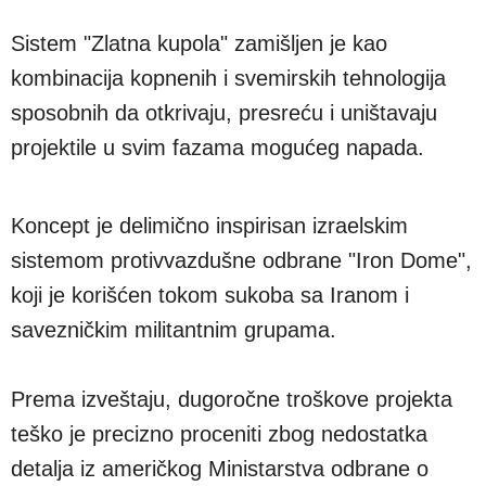
Sistem "Zlatna kupola" zamišljen je kao
kombinacija kopnenih i svemirskih tehnologija
sposobnih da otkrivaju, presreću i uništavaju
projektile u svim fazama mogućeg napada.
Koncept je delimično inspirisan izraelskim
sistemom protivvazdušne odbrane "Iron Dome",
koji je korišćen tokom sukoba sa Iranom i
savezničkim militantnim grupama.
Prema izveštaju, dugoročne troškove projekta
teško je precizno proceniti zbog nedostatka
detalja iz američkog Ministarstva odbrane o