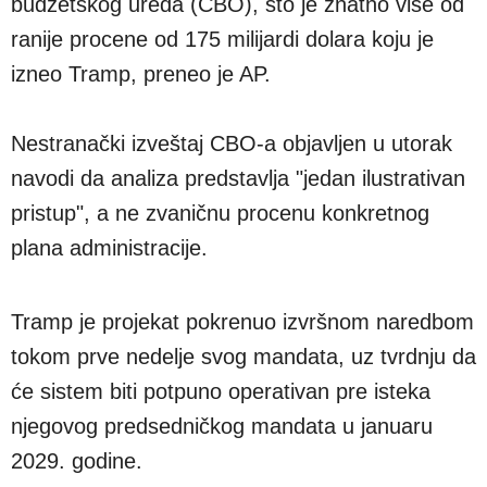
budžetskog ureda (CBO), što je znatno više od
ranije procene od 175 milijardi dolara koju je
izneo Tramp, preneo je AP.
Nestranački izveštaj CBO-a objavljen u utorak
navodi da analiza predstavlja "jedan ilustrativan
pristup", a ne zvaničnu procenu konkretnog
plana administracije.
Tramp je projekat pokrenuo izvršnom naredbom
tokom prve nedelje svog mandata, uz tvrdnju da
će sistem biti potpuno operativan pre isteka
njegovog predsedničkog mandata u januaru
2029. godine.