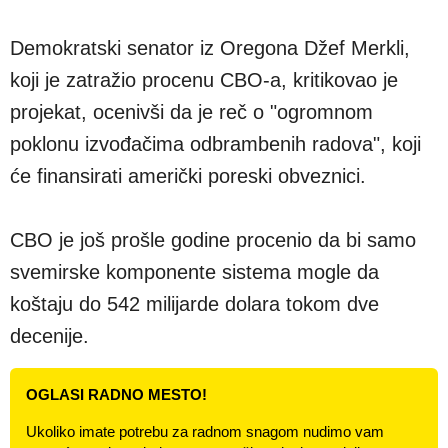
Demokratski senator iz Oregona Džef Merkli,
koji je zatražio procenu CBO-a, kritikovao je
projekat, ocenivši da je reč o "ogromnom
poklonu izvođačima odbrambenih radova", koji
će finansirati američki poreski obveznici.
CBO je još prošle godine procenio da bi samo
svemirske komponente sistema mogle da
koštaju do 542 milijarde dolara tokom dve
decenije.
OGLASI RADNO MESTO!
Ukoliko imate potrebu za radnom snagom nudimo vam