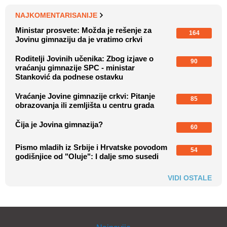
NAJKOMENTARISANIJE
Ministar prosvete: Možda je rešenje za
164
Jovinu gimnaziju da je vratimo crkvi
Roditelji Jovinih učenika: Zbog izjave o
90
vraćanju gimnazije SPC - ministar
Stanković da podnese ostavku
Vraćanje Jovine gimnazije crkvi: Pitanje
85
obrazovanja ili zemljišta u centru grada
Čija je Jovina gimnazija?
60
Pismo mladih iz Srbije i Hrvatske povodom
54
godišnjice od "Oluje": I dalje smo susedi
VIDI OSTALE