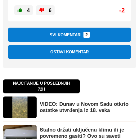
-2
4
6
2
SVI KOMENTARI
OSTAVI KOMENTAR
NAJČITANIJE U POSLEDNJIH
72H
VIDEO: Dunav u Novom Sadu otkrio
ostatke utvrđenja iz 18. veka
Stalno držati uključenu klimu ili je
povremeno gasiti? Ovo su saveti