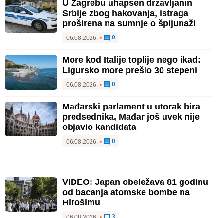
U Zagrebu uhapšen državljanin
Srbije zbog hakovanja, istraga
proširena na sumnje o špijunaži
0
06.08.2026.
•
More kod Italije toplije nego ikad:
Ligursko more prešlo 30 stepeni
0
06.08.2026.
•
Mađarski parlament u utorak bira
predsednika, Mađar još uvek nije
objavio kandidata
0
06.08.2026.
•
VIDEO: Japan obeležava 81 godinu
od bacanja atomske bombe na
Hirošimu
3
06.08.2026.
•