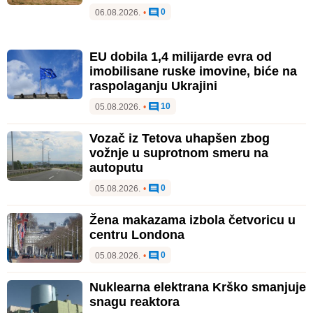
0
06.08.2026.
•
EU dobila 1,4 milijarde evra od
imobilisane ruske imovine, biće na
raspolaganju Ukrajini
10
05.08.2026.
•
Vozač iz Tetova uhapšen zbog
vožnje u suprotnom smeru na
autoputu
0
05.08.2026.
•
Žena makazama izbola četvoricu u
centru Londona
0
05.08.2026.
•
Nuklearna elektrana Krško smanjuje
snagu reaktora