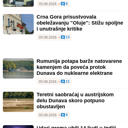
0
05.08.2026.
•
Crna Gora prisustvovala
obeležavanju "Oluje": Stižu spoljne
i unutrašnje kritike
13
05.08.2026.
•
Rumunija potapa barže natovarene
kamenjem da poveća protok
Dunava do nuklearne elektrane
11
05.08.2026.
•
Teretni saobraćaj u austrijskom
delu Dunava skoro potpuno
obustavljen
0
05.08.2026.
•
Udari groma ubili 14 ljudi u Indiji,