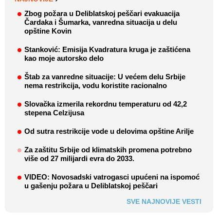
Zbog požara u Deliblatskoj peščari evakuacija
Čardaka i Šumarka, vanredna situacija u delu
opštine Kovin
Stanković: Emisija Kvadratura kruga je zaštićena
kao moje autorsko delo
Štab za vanredne situacije: U većem delu Srbije
nema restrikcija, vodu koristite racionalno
Slovačka izmerila rekordnu temperaturu od 42,2
stepena Celzijusa
Od sutra restrikcije vode u delovima opštine Arilje
Za zaštitu Srbije od klimatskih promena potrebno
više od 27 milijardi evra do 2033.
VIDEO: Novosadski vatrogasci upućeni na ispomoć
u gašenju požara u Deliblatskoj peščari
SVE NAJNOVIJE VESTI