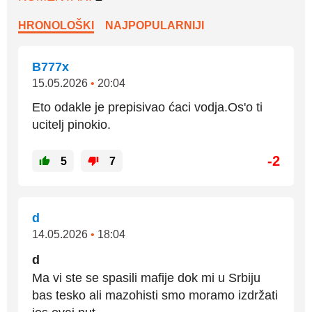
HRONOLOŠKI
NAJPOPULARNIJI
B777x
15.05.2026
•
20:04
Eto odakle je prepisivao ćaci vodja.Os'o ti
ucitelj pinokio.
-2
5
7
d
14.05.2026
•
18:04
d
Ma vi ste se spasili mafije dok mi u Srbiju
bas tesko ali mazohisti smo moramo izdržati