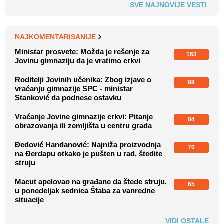
SVE NAJNOVIJE VESTI
NAJKOMENTARISANIJE
Ministar prosvete: Možda je rešenje za
163
Jovinu gimnaziju da je vratimo crkvi
Roditelji Jovinih učenika: Zbog izjave o
88
vraćanju gimnazije SPC - ministar
Stanković da podnese ostavku
Vraćanje Jovine gimnazije crkvi: Pitanje
84
obrazovanja ili zemljišta u centru grada
Đedović Handanović: Najniža proizvodnja
70
na Đerdapu otkako je pušten u rad, štedite
struju
Macut apelovao na građane da štede struju,
65
u ponedeljak sednica Štaba za vanredne
situacije
VIDI OSTALE