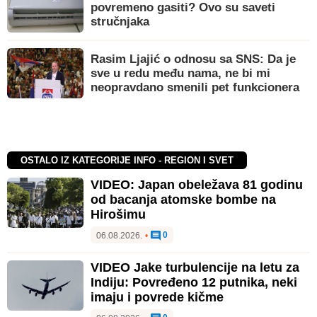
povremeno gasiti? Ovo su saveti
stručnjaka
Rasim Ljajić o odnosu sa SNS: Da je
sve u redu među nama, ne bi mi
neopravdano smenili pet funkcionera
OSTALO IZ KATEGORIJE INFO - REGION I SVET
VIDEO: Japan obeležava 81 godinu
od bacanja atomske bombe na
Hirošimu
0
06.08.2026.
•
VIDEO Jake turbulencije na letu za
Indiju: Povređeno 12 putnika, neki
imaju i povrede kičme