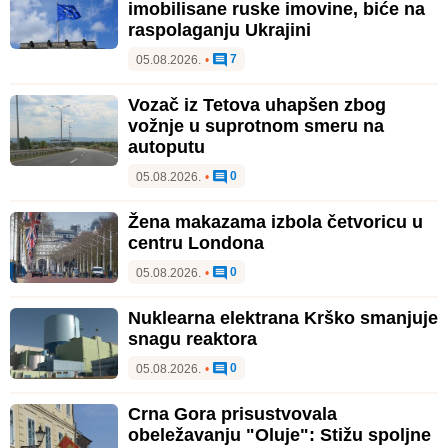
imobilisane ruske imovine, biće na
raspolaganju Ukrajini
7
05.08.2026.
•
Vozač iz Tetova uhapšen zbog
vožnje u suprotnom smeru na
autoputu
0
05.08.2026.
•
Žena makazama izbola četvoricu u
centru Londona
0
05.08.2026.
•
Nuklearna elektrana Krško smanjuje
snagu reaktora
0
05.08.2026.
•
Crna Gora prisustvovala
obeležavanju "Oluje": Stižu spoljne