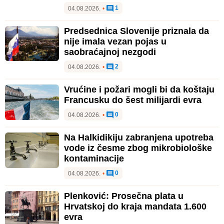
1
04.08.2026.
•
Predsednica Slovenije priznala da
nije imala vezan pojas u
saobraćajnoj nezgodi
2
04.08.2026.
•
Vrućine i požari mogli bi da koštaju
Francusku do šest milijardi evra
0
04.08.2026.
•
Na Halkidikiju zabranjena upotreba
vode iz česme zbog mikrobiološke
kontaminacije
0
04.08.2026.
•
Plenković: Prosečna plata u
Hrvatskoj do kraja mandata 1.600
evra