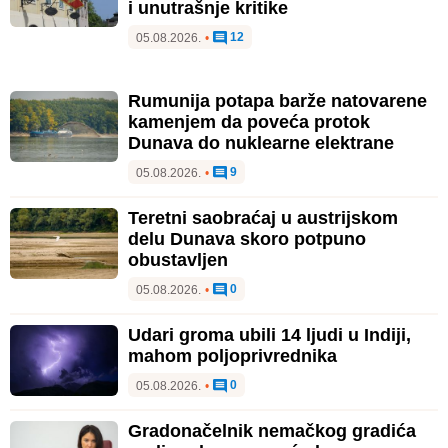
i unutrašnje kritike
12
05.08.2026.
•
Rumunija potapa barže natovarene
kamenjem da poveća protok
Dunava do nuklearne elektrane
9
05.08.2026.
•
Teretni saobraćaj u austrijskom
delu Dunava skoro potpuno
obustavljen
0
05.08.2026.
•
Udari groma ubili 14 ljudi u Indiji,
mahom poljoprivrednika
0
05.08.2026.
•
Gradonačelnik nemačkog gradića