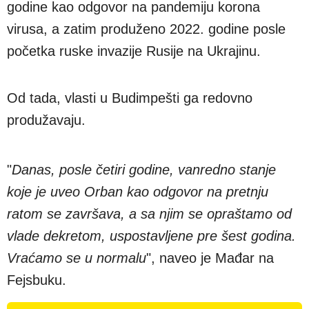
godine kao odgovor na pandemiju korona
virusa, a zatim produženo 2022. godine posle
početka ruske invazije Rusije na Ukrajinu.
Od tada, vlasti u Budimpešti ga redovno
produžavaju.
"
Danas, posle četiri godine, vanredno stanje
koje je uveo Orban kao odgovor na pretnju
ratom se završava, a sa njim se opraštamo od
vlade dekretom, uspostavljene pre šest godina.
Vraćamo se u normalu
", naveo je Mađar na
Fejsbuku.