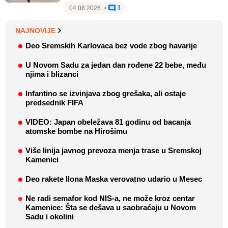
3
04.08.2026.
•
NAJNOVIJE
Deo Sremskih Karlovaca bez vode zbog havarije
U Novom Sadu za jedan dan rođene 22 bebe, među
njima i blizanci
Infantino se izvinjava zbog grešaka, ali ostaje
predsednik FIFA
VIDEO: Japan obeležava 81 godinu od bacanja
atomske bombe na Hirošimu
Više linija javnog prevoza menja trase u Sremskoj
Kamenici
Deo rakete Ilona Maska verovatno udario u Mesec
Ne radi semafor kod NIS-a, ne može kroz centar
Kamenice: Šta se dešava u saobraćaju u Novom
Sadu i okolini