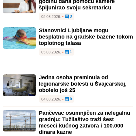
godinu dana pomoću kamere
špijunirao svoju sekretaricu
3
05.08.2026.
•
Stanovnici Ljubljane mogu
besplatno na gradske bazene tokom
toplotnog talasa
1
05.08.2026.
•
Jedna osoba preminula od
legionarske bolesti u Švajcarskoj,
obolelo još 25
0
04.08.2026.
•
Pančevac osumnjičen za nelegalnu
gradnju: Tužilaštvo traži šest
meseci kućnog zatvora i 100.000
dinara kazne