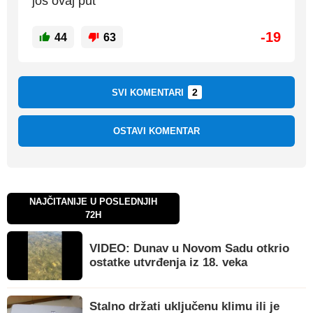
jos ovaj put
-19
44
63
2
SVI KOMENTARI
OSTAVI KOMENTAR
NAJČITANIJE U POSLEDNJIH
72H
VIDEO: Dunav u Novom Sadu otkrio
ostatke utvrđenja iz 18. veka
Stalno držati uključenu klimu ili je