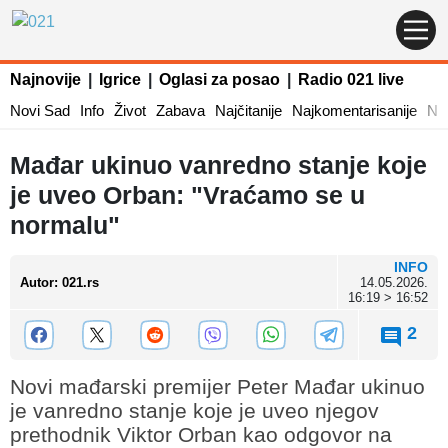
Najnovije
|
Igrice
|
Oglasi za posao
|
Radio 021 live
Novi Sad
Info
Život
Zabava
Najčitanije
Najkomentarisanije
Naj
Mađar ukinuo vanredno stanje koje
je uveo Orban: "Vraćamo se u
normalu"
INFO
Autor
:
021.rs
14.05.2026.
16:19 > 16:52
2
Novi mađarski premijer Peter Mađar ukinuo
je vanredno stanje koje je uveo njegov
prethodnik Viktor Orban kao odgovor na