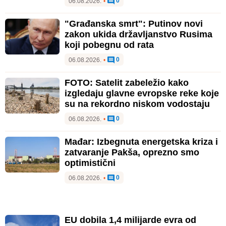
0
06.08.2026.
•
"Građanska smrt": Putinov novi
zakon ukida državljanstvo Rusima
koji pobegnu od rata
0
06.08.2026.
•
FOTO: Satelit zabeležio kako
izgledaju glavne evropske reke koje
su na rekordno niskom vodostaju
0
06.08.2026.
•
Mađar: Izbegnuta energetska kriza i
zatvaranje Pakša, oprezno smo
optimistični
0
06.08.2026.
•
EU dobila 1,4 milijarde evra od