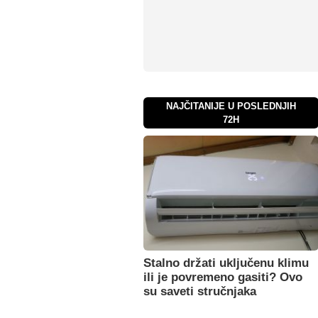
NAJČITANIJE U POSLEDNJIH
72H
Stalno držati uključenu klimu
ili je povremeno gasiti? Ovo
su saveti stručnjaka