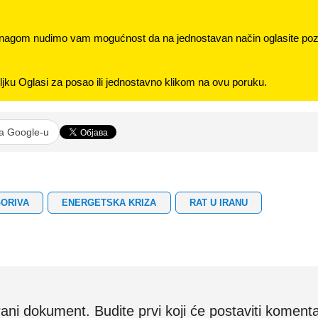
nagom nudimo vam mogućnost da na jednostavan način oglasite pozi
jku Oglasi za posao ili jednostavno klikom na ovu poruku.
na Google-u
GORIVA
ENERGETSKA KRIZA
RAT U IRANU
i dokument. Budite prvi koji će postaviti komenta