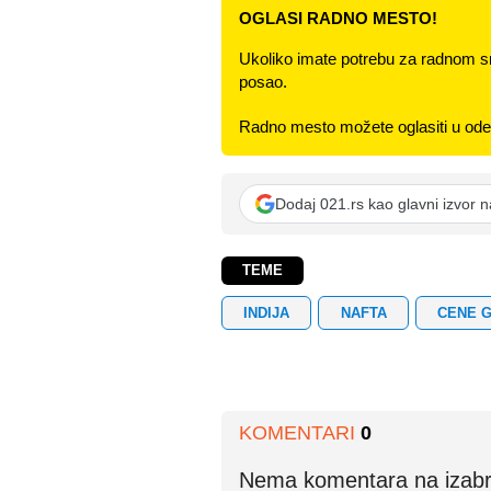
OGLASI RADNO MESTO!
Ukoliko imate potrebu za radnom s
posao.
Radno mesto možete oglasiti u odel
Dodaj 021.rs kao glavni izvor 
TEME
INDIJA
NAFTA
CENE 
KOMENTARI
0
Nema komentara na izabran