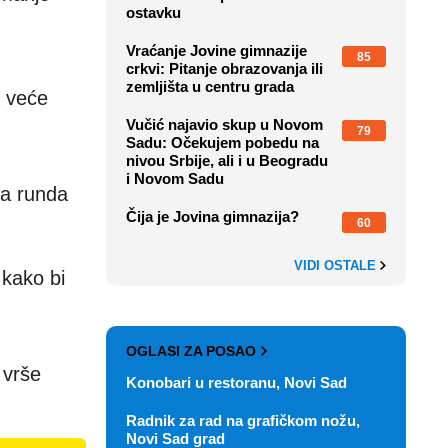
ostavku
Vraćanje Jovine gimnazije
85
crkvi: Pitanje obrazovanja ili
zemljišta u centru grada
a veće
Vučić najavio skup u Novom
79
Sadu: Očekujem pobedu na
nivou Srbije, ali i u Beogradu
i Novom Sadu
na runda
Čija je Jovina gimnazija?
60
VIDI OSTALE
 kako bi
OGLASI ZA POSAO
 vrše
Konobari u restoranu, Novi Sad
Radnik za rad na grafičkom nožu,
Novi Sad grad