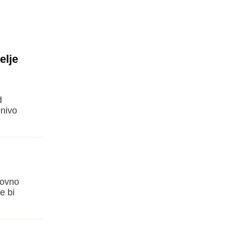
elje
d
 nivo
novno
e bi