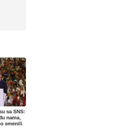
su sa SNS:
eđu nama,
o smenili