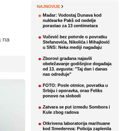
NAJNOVIJE
Mađar: Vodostaj Dunava kod
nuklearke Pakš od nedelje
porastao za 13 centimetara
Vučević bez potvrde o povratku
a na
Stefanovića, Nikolića i Mihajlović
u SNS: Neka mediji nagađaju
Zborovi građana najavili
obeležavanje godišnjice događaja
od 13. avgusta: "Taj dan i danas
nas određuje"
FOTO: Posle otmice, povratka u
Srbiju i oporavka, orao Feliks
ponovo na slobodi
Zatvara se put između Sombora i
Kule zbog radova
Otkrivena laboratorija marihuane
kod Smedereva: Policija zaplenila