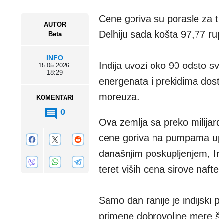
Cene goriva su porasle za tri
AUTOR
Delhiju sada košta 97,77 rupi
Beta
INFO
Indija uvozi oko 90 odsto s
15.05.2026.
18:29
energenata i prekidima dos
moreuza.
KOMENTARI
0
Ova zemlja sa preko milijar
cene goriva na pumpama upr
današnjim poskupljenjem, Ind
teret viših cena sirove naft
Samo dan ranije je indijski
primene dobrovoljne mere š