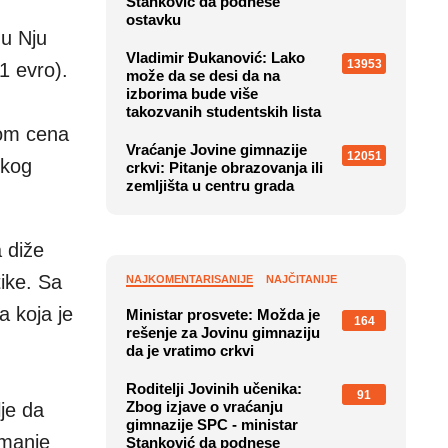
Stanković da podnese
ostavku
 u Nju
Vladimir Đukanović: Lako
13953
81 evro).
može da se desi da na
izborima bude više
takozvanih studentskih lista
tom cena
Vraćanje Jovine gimnazije
12051
skog
crkvi: Pitanje obrazovanja ili
zemljišta u centru grada
 diže
ike. Sa
NAJKOMENTARISANIJE
NAJČITANIJE
a koja je
Ministar prosvete: Možda je
164
rešenje za Jovinu gimnaziju
da je vratimo crkvi
Roditelji Jovinih učenika:
91
Zbog izjave o vraćanju
je da
gimnazije SPC - ministar
smanje
Stanković da podnese