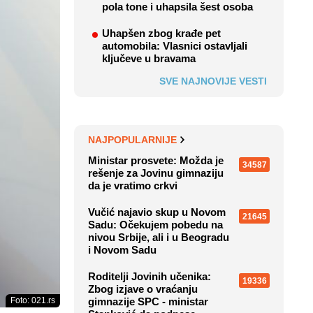
pola tone i uhapsila šest osoba
Uhapšen zbog krađe pet
automobila: Vlasnici ostavljali
ključeve u bravama
SVE NAJNOVIJE VESTI
NAJPOPULARNIJE
Ministar prosvete: Možda je
34587
rešenje za Jovinu gimnaziju
da je vratimo crkvi
Vučić najavio skup u Novom
21645
Sadu: Očekujem pobedu na
nivou Srbije, ali i u Beogradu
i Novom Sadu
Roditelji Jovinih učenika:
19336
Zbog izjave o vraćanju
Foto: 021.rs
gimnazije SPC - ministar