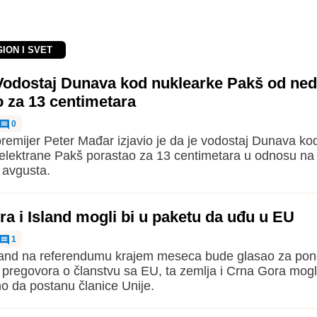
GION I SVET
Vodostaj Dunava kod nuklearke Pakš od ned
 za 13 centimetara
0
remijer Peter Mađar izjavio je da je vodostaj Dunava ko
elektrane Pakš porastao za 13 centimetara u odnosu na
 avgusta.
a i Island mogli bi u paketu da uđu u EU
1
sland na referendumu krajem meseca bude glasao za po
 pregovora o članstvu sa EU, ta zemlja i Crna Gora mogl
o da postanu članice Unije.