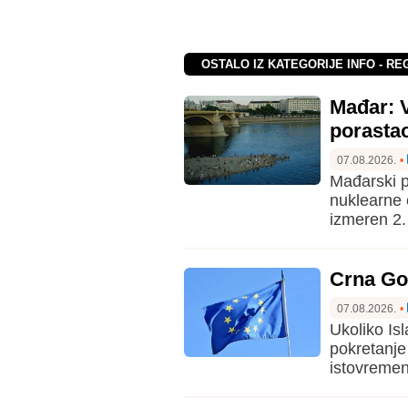
OSTALO IZ KATEGORIJE INFO - RE
Mađar: 
porastao
07.08.2026.
•
Mađarski p
nuklearne 
izmeren 2.
Crna Gor
07.08.2026.
•
Ukoliko I
pokretanje
istovremen