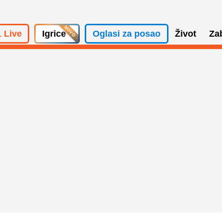
 Live
Igrice
Oglasi za posao
Život
Za