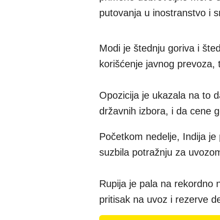
putovanja u inostranstvo i 
Modi je štednju goriva i št
korišćenje javnog prevoza, 
Opozicija je ukazala na to 
državnih izbora, i da cene
Početkom nedelje, Indija je
suzbila potražnju za uvozom
Rupija je pala na rekordno 
pritisak na uvoz i rezerve d