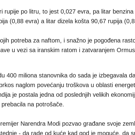
 rupije po litru, to jest 0,027 evra, pa litar benzina
ja (0,88 evra) a litar dizela košta 90,67 rupija (0,
vojih potreba za naftom, i snažno je pogođena ras
tave u vezi sa iranskim ratom i zatvaranjem Ormu
du 400 miliona stanovnika do sada je izbegavala da
kos naglom povećanju troškova u oblasti energet
ija je postala jedna od poslednjih velikih ekonomij
e prebacila na potrošače.
 premijer Narendra Modi pozvao građane svoje zeml
tednje - da rade od kuće kad god je moguće, da 