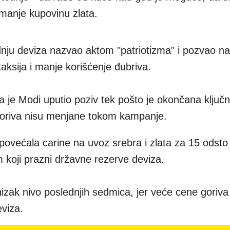
smanje kupovinu zlata.
ednju deviza nazvao aktom "patriotizma" i pozvao n
taksija i manje korišćenje đubriva.
da je Modi uputio poziv tek pošto je okončana ključ
 goriva nisu menjane tokom kampanje.
 povećala carine na uvoz srebra i zlata za 15 odsto
 koji prazni državne rezerve deviza.
nizak nivo poslednjih sedmica, jer veće cene goriva
eviza.