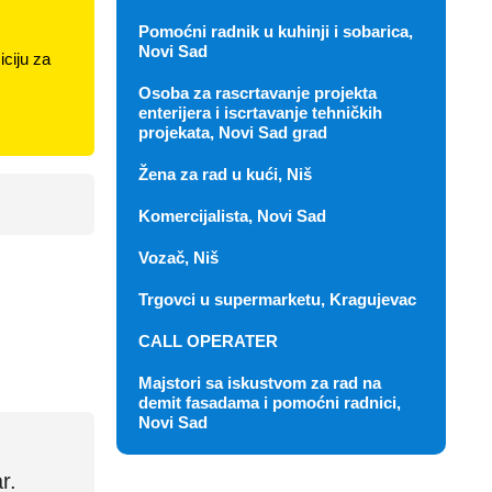
Pomoćni radnik u kuhinji i sobarica,
Novi Sad
ciju za
Osoba za rascrtavanje projekta
enterijera i iscrtavanje tehničkih
projekata, Novi Sad grad
Žena za rad u kući, Niš
Komercijalista, Novi Sad
Vozač, Niš
Trgovci u supermarketu, Kragujevac
CALL OPERATER
Majstori sa iskustvom za rad na
demit fasadama i pomoćni radnici,
Novi Sad
r.