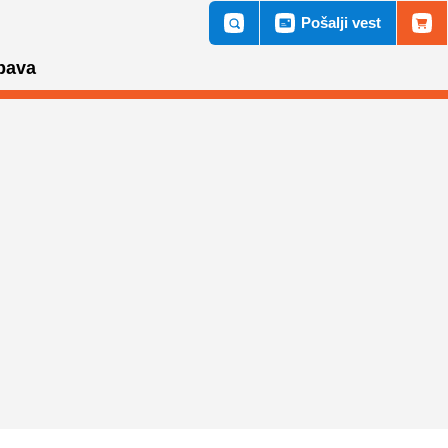
Pošalji vest
bava