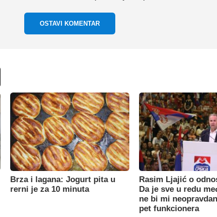
OSTAVI KOMENTAR
Brza i lagana: Jogurt pita u
Rasim Ljajić o odno
rerni je za 10 minuta
Da je sve u redu m
ne bi mi neopravdan
pet funkcionera