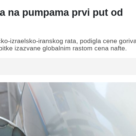
va na pumpama prvi put od
ičko-izraelsko-iranskog rata, podigla cene goriv
itke izazvane globalnim rastom cena nafte.