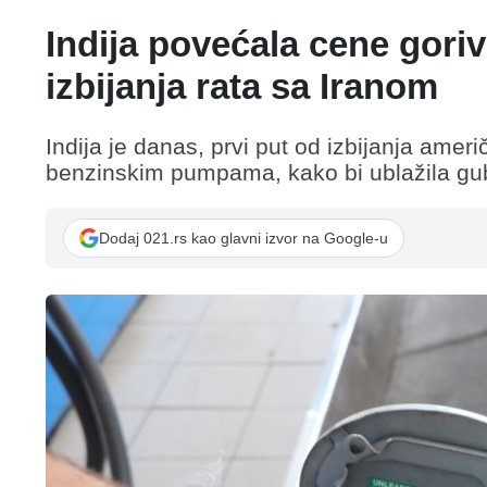
Indija povećala cene gori
izbijanja rata sa Iranom
Indija je danas, prvi put od izbijanja amer
benzinskim pumpama, kako bi ublažila gub
Dodaj 021.rs kao glavni izvor na Google-u