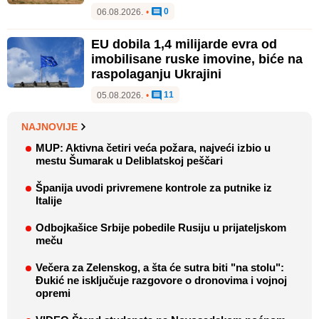
0
06.08.2026.
•
EU dobila 1,4 milijarde evra od
imobilisane ruske imovine, biće na
raspolaganju Ukrajini
11
05.08.2026.
•
NAJNOVIJE
MUP: Aktivna četiri veća požara, najveći izbio u
mestu Šumarak u Deliblatskoj peščari
Španija uvodi privremene kontrole za putnike iz
Italije
Odbojkašice Srbije pobedile Rusiju u prijateljskom
meču
Večera za Zelenskog, a šta će sutra biti "na stolu":
Đukić ne isključuje razgovore o dronovima i vojnoj
opremi