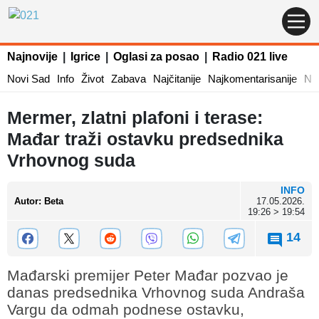
Najnovije
|
Igrice
|
Oglasi za posao
|
Radio 021 live
Novi Sad
Info
Život
Zabava
Najčitanije
Najkomentarisanije
Naj
Mermer, zlatni plafoni i terase:
Mađar traži ostavku predsednika
Vrhovnog suda
INFO
Autor
:
Beta
17.05.2026.
19:26 > 19:54
14
Mađarski premijer Peter Mađar pozvao je
danas predsednika Vrhovnog suda Andraša
Vargu da odmah podnese ostavku,