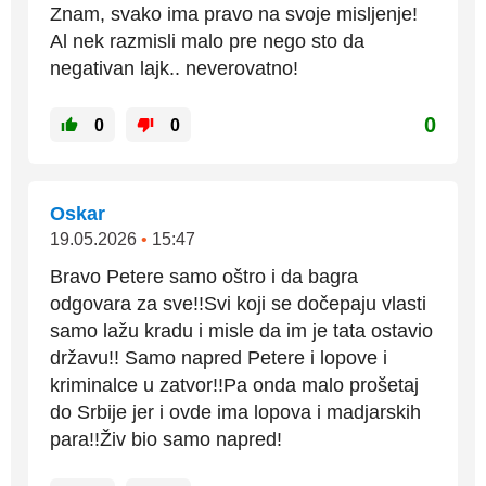
Znam, svako ima pravo na svoje misljenje!
Al nek razmisli malo pre nego sto da
negativan lajk.. neverovatno!
0
0
0
Oskar
19.05.2026
•
15:47
Bravo Petere samo oštro i da bagra
odgovara za sve!!Svi koji se dočepaju vlasti
samo lažu kradu i misle da im je tata ostavio
državu!! Samo napred Petere i lopove i
kriminalce u zatvor!!Pa onda malo prošetaj
do Srbije jer i ovde ima lopova i madjarskih
para!!Živ bio samo napred!