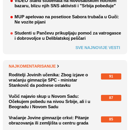
VIDEO Štand studenata na Novosadskom noćnom
bazaru, blizu njih SNS aktivisti i "Srbija pobeđuje"
MUP apelovao na posetioce Sabora trubača u Guči:
Ne vozite pijani
Studenti u Pančevu prikupljaju pomoć za vatrogasce
i dobrovoljce u Deliblatskoj peščari
SVE NAJNOVIJE VESTI
NAJKOMENTARISANIJE
Roditelji Jovinih učenika: Zbog izjave o
91
vraćanju gimnazije SPC - ministar
Stanković da podnese ostavku
Vučić najavio skup u Novom Sadu:
87
Očekujem pobedu na nivou Srbije, ali i u
Beogradu i Novom Sadu
Vraćanje Jovine gimnazije crkvi: Pitanje
85
obrazovanja ili zemljišta u centru grada