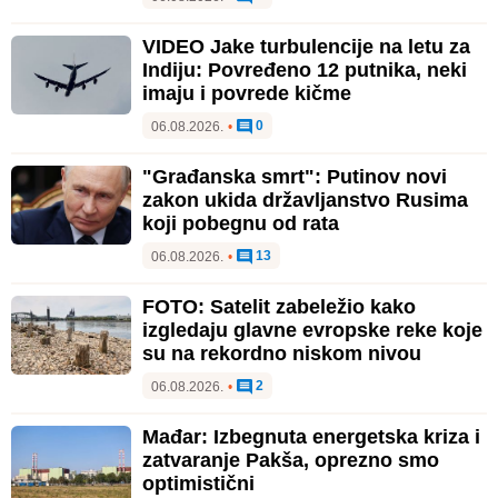
VIDEO Jake turbulencije na letu za
Indiju: Povređeno 12 putnika, neki
imaju i povrede kičme
0
06.08.2026.
•
"Građanska smrt": Putinov novi
zakon ukida državljanstvo Rusima
koji pobegnu od rata
13
06.08.2026.
•
FOTO: Satelit zabeležio kako
izgledaju glavne evropske reke koje
su na rekordno niskom nivou
2
06.08.2026.
•
Mađar: Izbegnuta energetska kriza i
zatvaranje Pakša, oprezno smo
optimistični