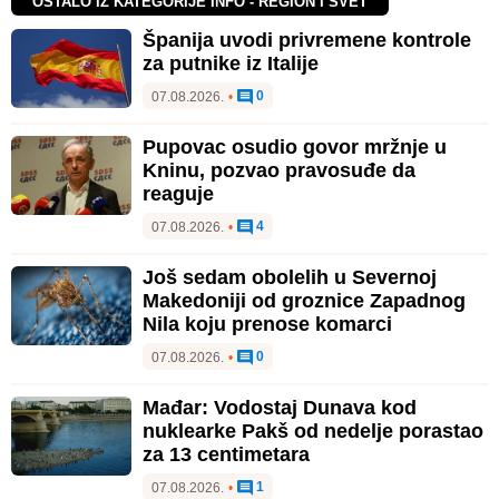
OSTALO IZ KATEGORIJE INFO - REGION I SVET
Španija uvodi privremene kontrole
za putnike iz Italije
0
07.08.2026.
•
Pupovac osudio govor mržnje u
Kninu, pozvao pravosuđe da
reaguje
4
07.08.2026.
•
Još sedam obolelih u Severnoj
Makedoniji od groznice Zapadnog
Nila koju prenose komarci
0
07.08.2026.
•
Mađar: Vodostaj Dunava kod
nuklearke Pakš od nedelje porastao
za 13 centimetara
1
07.08.2026.
•