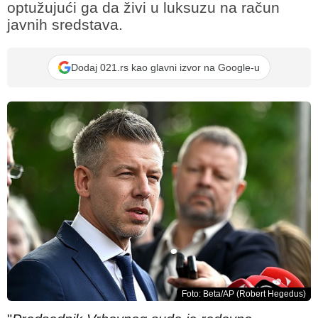
optužujući ga da živi u luksuzu na račun
javnih sredstava.
Dodaj 021.rs kao glavni izvor na Google-u
Foto: Beta/AP (Robert Hegedus)