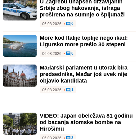
U Zagrebu uhapšen državljanin
Srbije zbog hakovanja, istraga
proširena na sumnje o špijunaži
0
06.08.2026.
•
More kod Italije toplije nego ikad:
Ligursko more prešlo 30 stepeni
0
06.08.2026.
•
Mađarski parlament u utorak bira
predsednika, Mađar još uvek nije
objavio kandidata
1
06.08.2026.
•
VIDEO: Japan obeležava 81 godinu
od bacanja atomske bombe na
Hirošimu
3
06.08.2026.
•