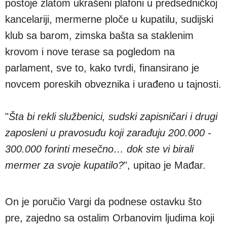
postoje zlatom ukrašeni plafoni u predsedničkoj
kancelariji, mermerne ploče u kupatilu, sudijski
klub sa barom, zimska bašta sa staklenim
krovom i nove terase sa pogledom na
parlament, sve to, kako tvrdi, finansirano je
novcem poreskih obveznika i urađeno u tajnosti.
"
Šta bi rekli službenici, sudski zapisničari i drugi
zaposleni u pravosuđu koji zarađuju 200.000 -
300.000 forinti mesečno… dok ste vi birali
mermer za svoje kupatilo?
", upitao je Mađar.
On je poručio Vargi da podnese ostavku što
pre, zajedno sa ostalim Orbanovim ljudima koji