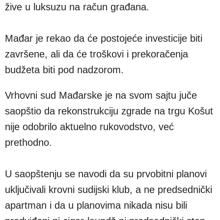
žive u luksuzu na račun građana.
Mađar je rekao da će postojeće investicije biti
završene, ali da će troškovi i prekoračenja
budžeta biti pod nadzorom.
Vrhovni sud Mađarske je na svom sajtu juče
saopštio da rekonstrukciju zgrade na trgu Košut
nije odobrilo aktuelno rukovodstvo, već
prethodno.
U saopštenju se navodi da su prvobitni planovi
uključivali krovni sudijski klub, a ne predsednički
apartman i da u planovima nikada nisu bili