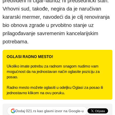
predviđeni ni cigar-laundž ni predsednički stan.
Vrhovni sud, takođe, negira da je naručivan
kararski mermer, navodeći da je cilj renoviranja
bio obnova zgrade u prvobitno stanje uz
prilagođavanje savremenim kancelarijskim
potrebama.
OGLASI RADNO MESTO!
Ukoliko imate potrebu za radnom snagom nudimo vam
mogućnost da na jednostavan način oglasite poziciju za
posao.
Radno mesto možete oglasiti u odeljku Oglasi za posao ili
jednostavno klikom na ovu poruku.
Dodaj 021.rs kao glavni izvor na Google-u