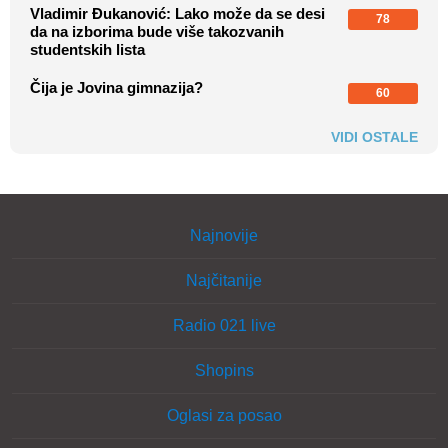
Vladimir Đukanović: Lako može da se desi
78
da na izborima bude više takozvanih
studentskih lista
Čija je Jovina gimnazija?
60
VIDI OSTALE
Najnovije
Najčitanije
Radio 021 live
Shopins
Oglasi za posao