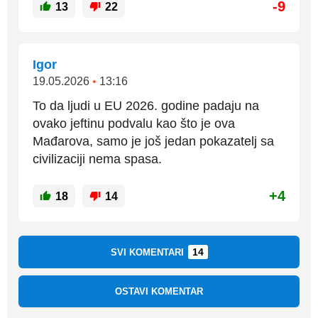
-9
13
22
Igor
19.05.2026
•
13:16
To da ljudi u EU 2026. godine padaju na
ovako jeftinu podvalu kao što je ova
Mađarova, samo je još jedan pokazatelj sa
civilizaciji nema spasa.
+4
18
14
14
SVI KOMENTARI
OSTAVI KOMENTAR