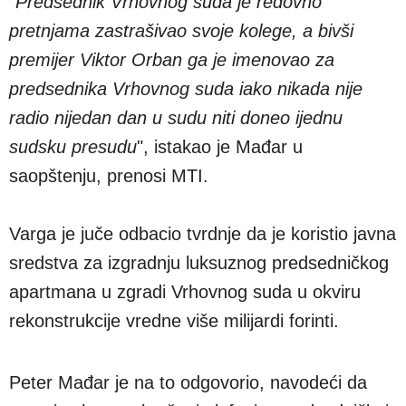
"
Predsednik Vrhovnog suda je redovno
pretnjama zastrašivao svoje kolege, a bivši
premijer Viktor Orban ga je imenovao za
predsednika Vrhovnog suda iako nikada nije
radio nijedan dan u sudu niti doneo ijednu
sudsku presudu
", istakao je Mađar u
saopštenju, prenosi MTI.
Varga je juče odbacio tvrdnje da je koristio javna
sredstva za izgradnju luksuznog predsedničkog
apartmana u zgradi Vrhovnog suda u okviru
rekonstrukcije vredne više milijardi forinti.
Peter Mađar je na to odgovorio, navodeći da