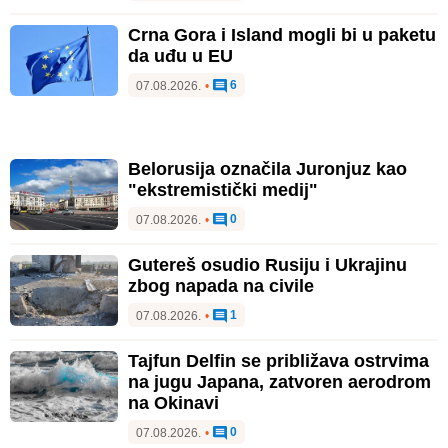
Crna Gora i Island mogli bi u paketu
da uđu u EU
6
07.08.2026.
•
Belorusija označila Juronjuz kao
"ekstremistički medij"
0
07.08.2026.
•
Gutereš osudio Rusiju i Ukrajinu
zbog napada na civile
1
07.08.2026.
•
Tajfun Delfin se približava ostrvima
na jugu Japana, zatvoren aerodrom
na Okinavi
0
07.08.2026.
•