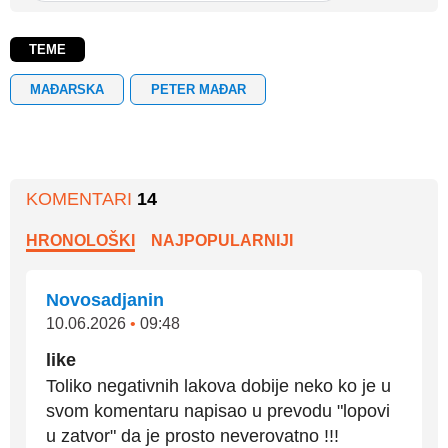
TEME
MAĐARSKA
PETER MAĐAR
KOMENTARI
14
HRONOLOŠKI
NAJPOPULARNIJI
Novosadjanin
10.06.2026
•
09:48
like
Toliko negativnih lakova dobije neko ko je u
svom komentaru napisao u prevodu "lopovi
u zatvor" da je prosto neverovatno !!!