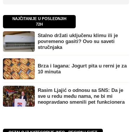
NAJČITANIJE U POSLEDNJIH
72H
Stalno držati uključenu klimu ili je
povremeno gasiti? Ovo su saveti
stručnjaka
Brza i lagana: Jogurt pita u rerni je za
10 minuta
Rasim Ljajić o odnosu sa SNS: Da je
sve u redu među nama, ne bi mi
neopravdano smenili pet funkcionera