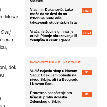
ostavku
m
Vladimir Đukanović: Lako
17635
može da se desi da na
rc Musar.
izborima bude više
takozvanih studentskih lista
 Ovaj
Vraćanje Jovine gimnazije
12171
crkvi: Pitanje obrazovanja ili
renja u
zemljišta u centru grada
icu,
NAJKOMENTARISANIJE
NAJČITANIJE
oni, dok
Vučić najavio skup u Novom
93
su
Sadu: Očekujem pobedu na
nivou Srbije, ali i u Beogradu
i Novom Sadu
Protestno saopštenje sto
86
ličnosti protiv dolaska
a
Zelenskog u Srbiju
ava