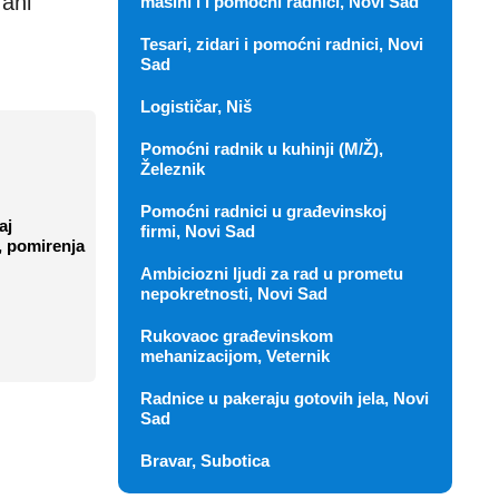
rani
mašini i i pomoćni radnici, Novi Sad
Tesari, zidari i pomoćni radnici, Novi
Sad
Logističar, Niš
Pomoćni radnik u kuhinji (M/Ž),
Železnik
Pomoćni radnici u građevinskoj
aj
firmi, Novi Sad
 pomirenja
Ambiciozni ljudi za rad u prometu
nepokretnosti, Novi Sad
Rukovaoc građevinskom
mehanizacijom, Veternik
Radnice u pakeraju gotovih jela, Novi
Sad
Bravar, Subotica