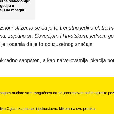
erne Makedonije:
gediju u
ju da izbegnu
Brioni slažemo se da je to trenutno jedina platfor
a, zajedno sa Slovenijom i Hrvatskom, jednom go
a je i ocenila da je to od izuzetnog značaja.
knadno saopšten, a kao najverovatnija lokacija po
nagom nudimo vam mogućnost da na jednostavan način oglasite pozi
jku Oglasi za posao ili jednostavno klikom na ovu poruku.