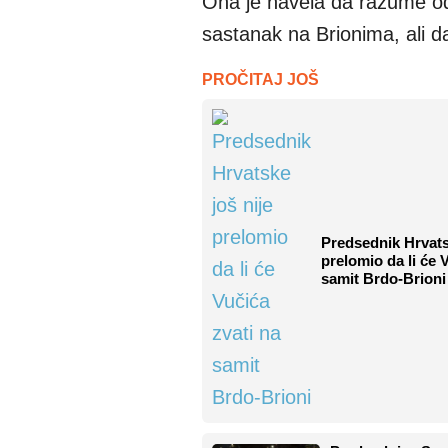
Ona je navela da razume od
sastanak na Brionima, ali d
PROČITAJ JOŠ
Predsednik Hrvats
prelomio da li će 
samit Brdo-Brioni