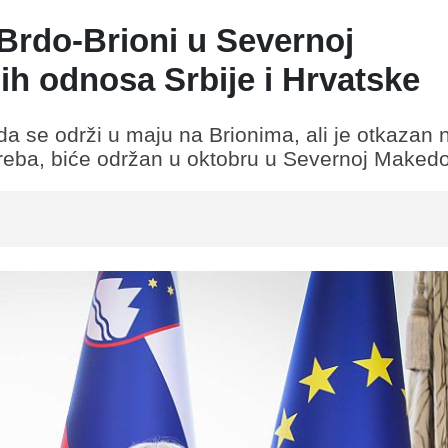
Brdo-Brioni u Severnoj
ih odnosa Srbije i Hrvatske
 da se održi u maju na Brionima, ali je otkazan
eba, biće održan u oktobru u Severnoj Makedon