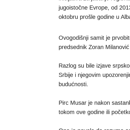
jugoistočne Evrope, od 2013
oktobru prošle godine u Alba
Ovogodišnji samit je prvobit
predsednik Zoran Milanovi
Razlog su bile izjave srpsk
Srbije i njegovim upozoren
budućnosti.
Pirc Musar je nakon sastank
tokom ove godine ili počet