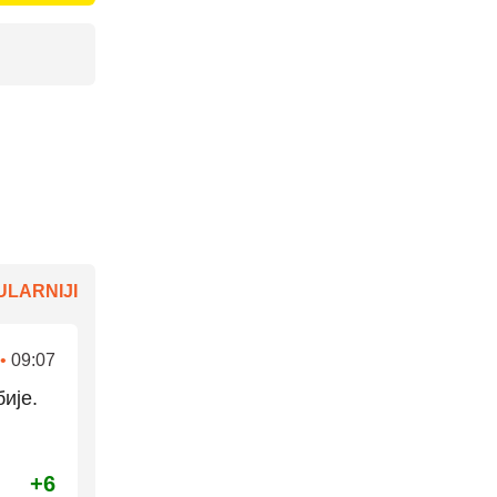
LARNIJI
•
09:07
ије.
+6