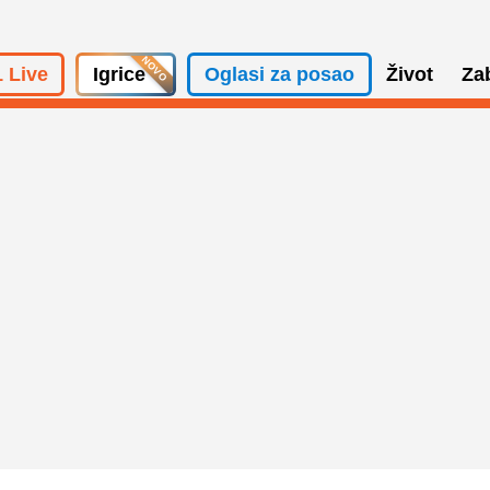
 Live
Igrice
Oglasi za posao
Život
Za