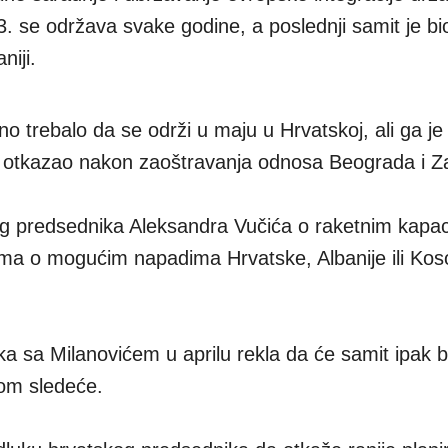
. se održava svake godine, a poslednji samit je bi
niji.
no trebalo da se održi u maju u Hrvatskoj, ali ga je
ć otkazao nakon zaoštravanja odnosa Beograda i Z
og predsednika Aleksandra Vučića o raketnim kapac
jima o mogućim napadima Hrvatske, Albanije ili Kos
a sa Milanovićem u aprilu rekla da će samit ipak b
kom sledeće.