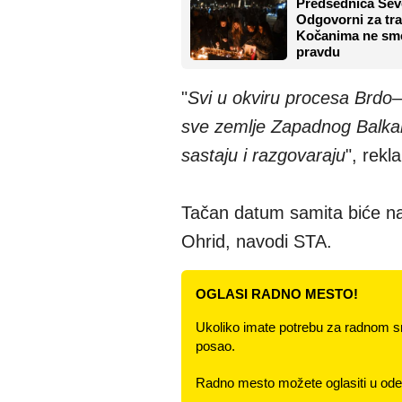
Predsednica Sev
Odgovorni za tra
Kočanima ne sme
pravdu
"
Svi u okviru procesa Brdo–
sve zemlje Zapadnog Balkan
sastaju i razgovaraju
", rekl
Tačan datum samita biće na
Ohrid, navodi STA.
OGLASI RADNO MESTO!
Ukoliko imate potrebu za radnom s
posao.
Radno mesto možete oglasiti u odel