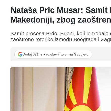
Nataša Pric Musar: Samit 
Makedoniji, zbog zaoštren
Samit procesa Brdo–Brioni, koji je trebalo
zaoštrene retorike između Beograda i Zagr
Dodaj 021.rs kao glavni izvor na Google-u