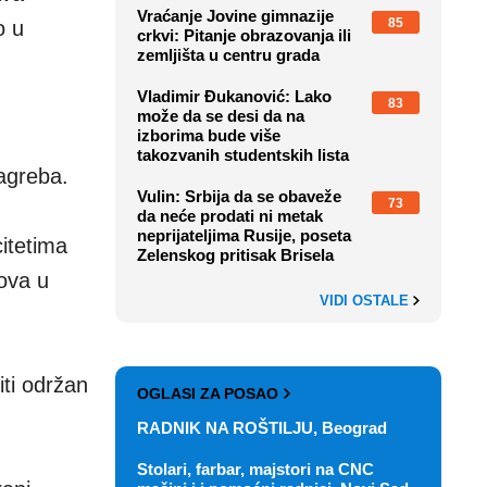
Vraćanje Jovine gimnazije
85
o u
crkvi: Pitanje obrazovanja ili
zemljišta u centru grada
Vladimir Đukanović: Lako
83
može da se desi da na
izborima bude više
takozvanih studentskih lista
agreba.
Vulin: Srbija da se obaveže
73
da neće prodati ni metak
neprijateljima Rusije, poseta
itetima
Zelenskog pritisak Brisela
ova u
VIDI OSTALE
iti održan
OGLASI ZA POSAO
RADNIK NA ROŠTILJU, Beograd
Stolari, farbar, majstori na CNC