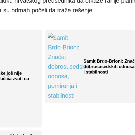
luku hrvatskog predsednika da otkaže ranije plani
a su odmah počeli da traže rešenje.
Samit Brdo-Brioni: Znač
dobrosusedskih odnosa,
i stabilnosti
ke još nije
Vučića zvati na