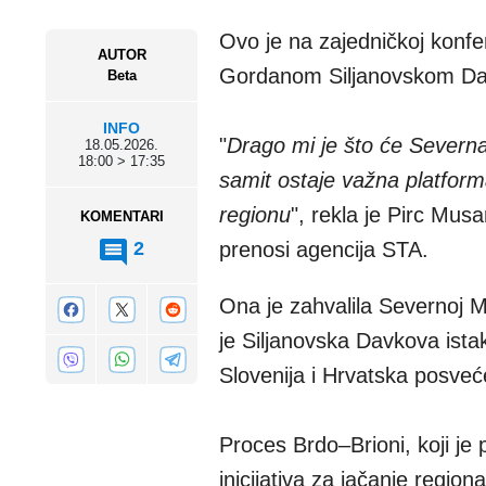
Ovo je na zajedničkoj konf
AUTOR
Gordanom Siljanovskom Dav
Beta
INFO
"
Drago mi je što će Severn
18.05.2026.
18:00 > 17:35
samit ostaje važna platform
regionu
", rekla je Pirc Mus
KOMENTARI
2
prenosi agencija STA.
Ona je zahvalila Severnoj M
je Siljanovska Davkova ist
Slovenija i Hrvatska posveć
Proces Brdo–Brioni, koji je
inicijativa za jačanje regio