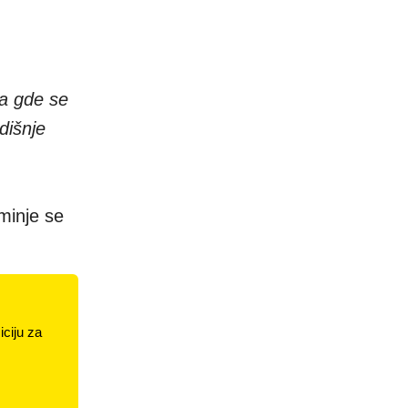
ma gde se
dišnje
minje se
ciju za