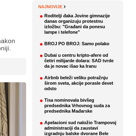
NAJNOVIJE
Roditelji đaka Jovine gimnazije
danas organizuju protestnu
izložbu: "Građani da ponesu
lampe i telefone"
 nakon
BROJ PO BROJ: Samo polako
iji.
Dubai u centru kripto-afere od
četiri milijarde dolara: SAD tvrde
da je novac išao ka Iranu
Airbnb beleži veliku potražnju
širom sveta, akcije porasle devet
odsto
Tisa nominovala bivšeg
predsednika Vrhovnog suda za
predsednika Mađarske
Apelacioni sud naložio Trampovoj
administraciji da zaustavi
izgradnju balske dvorane Bele