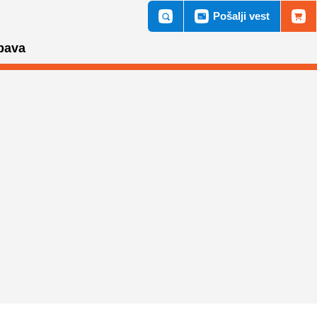
Pošalji vest
bava