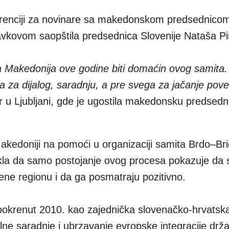
erenciji za novinare sa makedonskom predsednico
kovom saopštila predsednica Slovenije Nataša Pi
a Makedonija ove godine biti domaćin ovog samita.
a za dijalog, saradnju, a pre svega za jačanje pove
ar u Ljubljani, gde je ugostila makedonsku predsedn
akedoniji na pomoći u organizaciji samita Brdo–Bri
akla da samo postojanje ovog procesa pokazuje da 
ene regionu i da ga posmatraju pozitivno.
 pokrenut 2010. kao zajednička slovenačko-hrvatsk
nalne saradnje i ubrzavanje evropske integracije drž