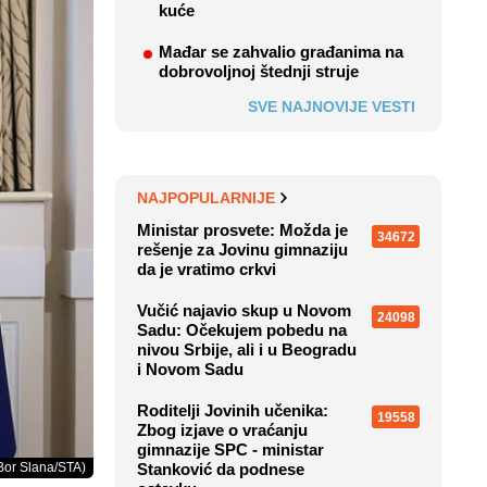
kuće
Mađar se zahvalio građanima na
dobrovoljnoj štednji struje
SVE NAJNOVIJE VESTI
NAJPOPULARNIJE
Ministar prosvete: Možda je
34672
rešenje za Jovinu gimnaziju
da je vratimo crkvi
Vučić najavio skup u Novom
24098
Sadu: Očekujem pobedu na
nivou Srbije, ali i u Beogradu
i Novom Sadu
Roditelji Jovinih učenika:
19558
Zbog izjave o vraćanju
gimnazije SPC - ministar
Bor Slana/STA)
Stanković da podnese