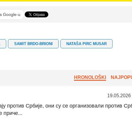
na Google-u
A
SAMIT BRDO-BRIONI
NATAŠA PIRC MUSAR
HRONOLOŠKI
NAJPOPU
19.05.2026
ају против Србије, они су се организовали против Срб
 приче...