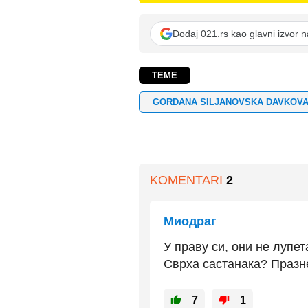
Dodaj 021.rs kao glavni izvor 
TEME
GORDANA SILJANOVSKA DAVKOV
KOMENTARI
2
Миодраг
У праву си, они не лупет
Сврха састанака? Празне
7
1