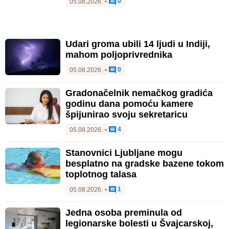
0
05.08.2026.
•
Udari groma ubili 14 ljudi u Indiji,
mahom poljoprivrednika
0
05.08.2026.
•
Gradonačelnik nemačkog gradića
godinu dana pomoću kamere
špijunirao svoju sekretaricu
4
05.08.2026.
•
Stanovnici Ljubljane mogu
besplatno na gradske bazene tokom
toplotnog talasa
1
05.08.2026.
•
Jedna osoba preminula od
legionarske bolesti u Švajcarskoj,