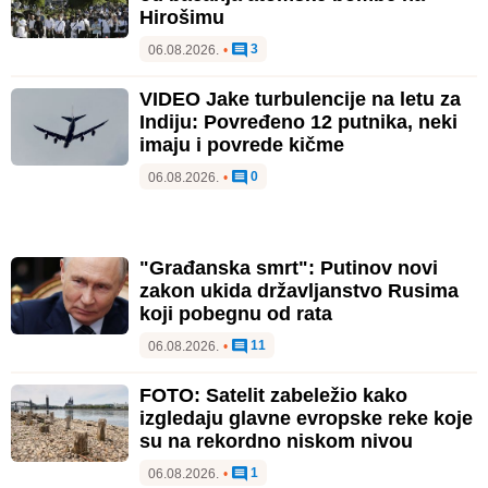
Hirošimu
3
06.08.2026.
•
VIDEO Jake turbulencije na letu za
Indiju: Povređeno 12 putnika, neki
imaju i povrede kičme
0
06.08.2026.
•
"Građanska smrt": Putinov novi
zakon ukida državljanstvo Rusima
koji pobegnu od rata
11
06.08.2026.
•
FOTO: Satelit zabeležio kako
izgledaju glavne evropske reke koje
su na rekordno niskom nivou
1
06.08.2026.
•