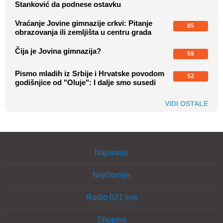
Stanković da podnese ostavku
Vraćanje Jovine gimnazije crkvi: Pitanje
85
obrazovanja ili zemljišta u centru grada
Čija je Jovina gimnazija?
59
Pismo mladih iz Srbije i Hrvatske povodom
52
godišnjice od "Oluje": I dalje smo susedi
VIDI OSTALE
Najnovije
Najčitanije
Radio 021 live
Shopins