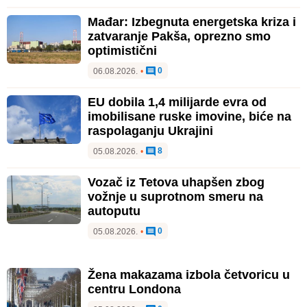
Mađar: Izbegnuta energetska kriza i
zatvaranje Pakša, oprezno smo
optimistični
0
06.08.2026.
•
EU dobila 1,4 milijarde evra od
imobilisane ruske imovine, biće na
raspolaganju Ukrajini
8
05.08.2026.
•
Vozač iz Tetova uhapšen zbog
vožnje u suprotnom smeru na
autoputu
0
05.08.2026.
•
Žena makazama izbola četvoricu u
centru Londona