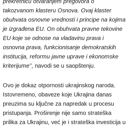
prekretnicu otvaranjem pregovora o
takozvanom klasteru Osnova. Ovaj klaster
obuhvata osnovne vrednosti i principe na kojima
je izgrađena EU. On obuhvata pravne tekovine
EU koje se odnose na vladavinu prava i
osnovna prava, funkcionisanje demokratskih
institucija, reformu javne uprave i ekonomske
kriterijume"
, navodi se u saopštenju.
Ovo je dokaz otpornosti ukrajinskog naroda.
Istovremeno, obaveze koje Ukrajina danas
preuzima su ključne za napredak u procesu
pristupanja. Proširenje nije samo strateška
prilika za Ukrajinu, već je i strateška investicija u