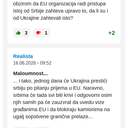
obzirom da EU organizacija radi pristupa
istoj od Srbije zahteva upravo to, da li su i
od Ukrajine zahtevali isto?
+2
3
1
Realista
16.06.2026
•
09:52
Maloumnost...
... i tako, jednog dana će Ukrajina prestići
srbiju po pitanju prijema u EU. Naravno,
srbima će tada svi biti krivi i odgovorni osim
njih samih pa će zauzvrat da uvedu vize
građanima EU i da blokiraju kamionima na
ugalj sopstvene granične prelaze...