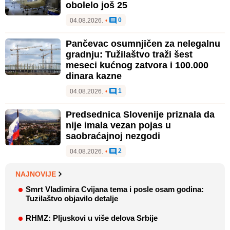
obolelo još 25
0
04.08.2026.
•
Pančevac osumnjičen za nelegalnu
gradnju: Tužilaštvo traži šest
meseci kućnog zatvora i 100.000
dinara kazne
1
04.08.2026.
•
Predsednica Slovenije priznala da
nije imala vezan pojas u
saobraćajnoj nezgodi
2
04.08.2026.
•
NAJNOVIJE
Smrt Vladimira Cvijana tema i posle osam godina:
Tuzilaštvo objavilo detalje
RHMZ: Pljuskovi u više delova Srbije