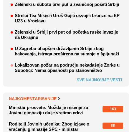
Zelenski u subotu prvi put u zvaničnoj poseti Srbiji
Strelci Tea Mikec i Uroš Gajić osvojili bronze na EP
U23 u Vroclavu
Zelenski u Srbiji prvi put od početka ruske invazije
na Ukrajinu
U Zagrebu uhapšen državljanin Srbije zbog
hakovanja, istraga proširena na sumnje o špijunaži
Lokalizovan požar na području nekadašnje Zorke u
Subotici: Nema opasnosti po stanovništvo
SVE NAJNOVIJE VESTI
NAJKOMENTARISANIJE
Ministar prosvete: Možda je rešenje za
163
Jovinu gimnaziju da je vratimo crkvi
Roditelji Jovinih učenika: Zbog izjave o
88
vraćanju gimnazije SPC - ministar