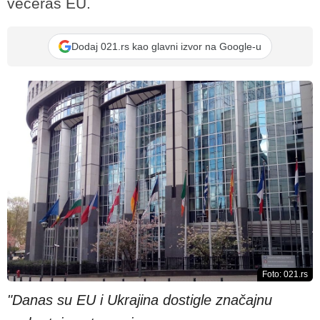
večeras EU.
Dodaj 021.rs kao glavni izvor na Google-u
Foto: 021.rs
"Danas su EU i Ukrajina dostigle značajnu