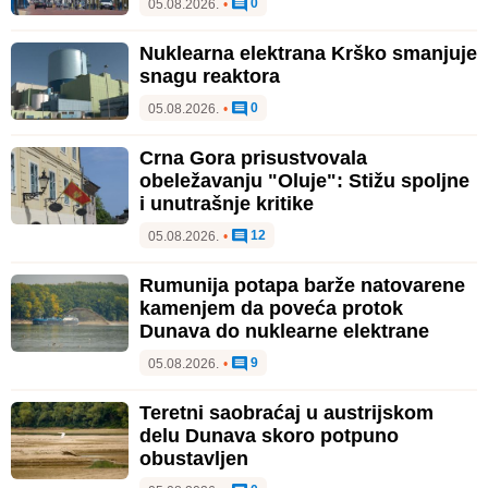
0
05.08.2026.
•
Nuklearna elektrana Krško smanjuje
snagu reaktora
0
05.08.2026.
•
Crna Gora prisustvovala
obeležavanju "Oluje": Stižu spoljne
i unutrašnje kritike
12
05.08.2026.
•
Rumunija potapa barže natovarene
kamenjem da poveća protok
Dunava do nuklearne elektrane
9
05.08.2026.
•
Teretni saobraćaj u austrijskom
delu Dunava skoro potpuno
obustavljen