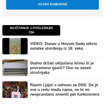
OSTAVI KOMENTAR
NAJČITANIJE U POSLEDNJIH
72H
VIDEO: Dunav u Novom Sadu otkrio
ostatke utvrđenja iz 18. veka
Stalno držati uključenu klimu ili je
povremeno gasiti? Ovo su saveti
stručnjaka
Rasim Ljajić o odnosu sa SNS: Da je
sve u redu među nama, ne bi mi
neopravdano smenili pet funkcionera