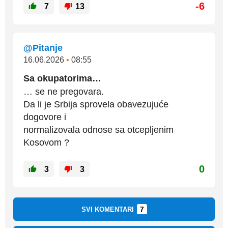
-6
7
13
@Pitanje
16.06.2026
•
08:55
Sa okupatorima…
… se ne pregovara.
Da li je Srbija sprovela obavezujuće
dogovore i
normalizovala odnose sa otcepljenim
Kosovom ?
0
3
3
7
SVI KOMENTARI