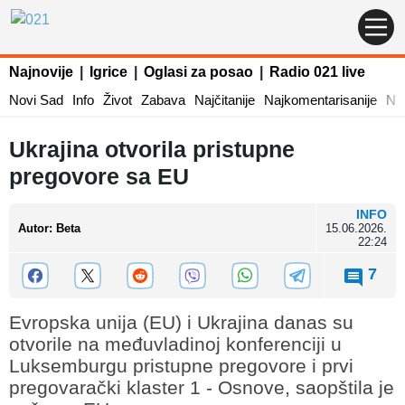
Najnovije
|
Igrice
|
Oglasi za posao
|
Radio 021 live
Novi Sad
Info
Život
Zabava
Najčitanije
Najkomentarisanije
Naj
Ukrajina otvorila pristupne
pregovore sa EU
INFO
Autor
:
Beta
15.06.2026.
22:24
7
Evropska unija (EU) i Ukrajina danas su
otvorile na međuvladinoj konferenciji u
Luksemburgu pristupne pregovore i prvi
pregovarački klaster 1 - Osnove, saopštila je