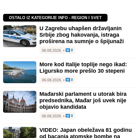
OSTALO IZ KATEGORIJE INFO - REGION I SVET
U Zagrebu uhapšen državljanin
Srbije zbog hakovanja, istraga
proširena na sumnje o špijunaži
0
06.08.2026.
•
More kod Italije toplije nego ikad:
Ligursko more prešlo 30 stepeni
0
06.08.2026.
•
Mađarski parlament u utorak bira
predsednika, Mađar još uvek nije
objavio kandidata
0
06.08.2026.
•
VIDEO: Japan obeležava 81 godinu
od bacanja atomske bombe na