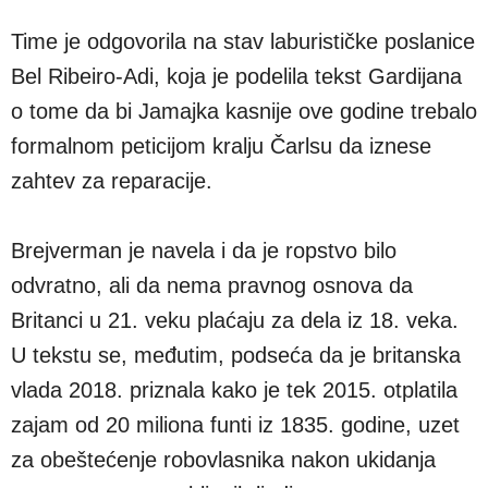
Time je odgovorila na stav laburističke poslanice
Bel Ribeiro-Adi, koja je podelila tekst Gardijana
o tome da bi Jamajka kasnije ove godine trebalo
formalnom peticijom kralju Čarlsu da iznese
zahtev za reparacije.
Brejverman je navela i da je ropstvo bilo
odvratno, ali da nema pravnog osnova da
Britanci u 21. veku plaćaju za dela iz 18. veka.
U tekstu se, međutim, podseća da je britanska
vlada 2018. priznala kako je tek 2015. otplatila
zajam od 20 miliona funti iz 1835. godine, uzet
za obeštećenje robovlasnika nakon ukidanja