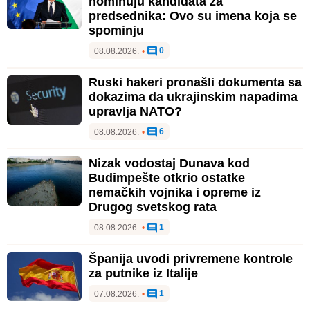
nominuju kandidata za
predsednika: Ovo su imena koja se
spominju
0
08.08.2026.
•
Ruski hakeri pronašli dokumenta sa
dokazima da ukrajinskim napadima
upravlja NATO?
6
08.08.2026.
•
Nizak vodostaj Dunava kod
Budimpešte otkrio ostatke
nemačkih vojnika i opreme iz
Drugog svetskog rata
1
08.08.2026.
•
Španija uvodi privremene kontrole
za putnike iz Italije
1
07.08.2026.
•