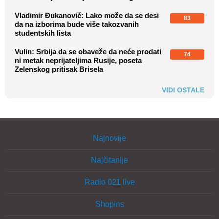
Vladimir Đukanović: Lako može da se desi
83
da na izborima bude više takozvanih
studentskih lista
Vulin: Srbija da se obaveže da neće prodati
74
ni metak neprijateljima Rusije, poseta
Zelenskog pritisak Brisela
VIDI OSTALE
Najnovije
Najčitanije
Radio 021 live
Shopins