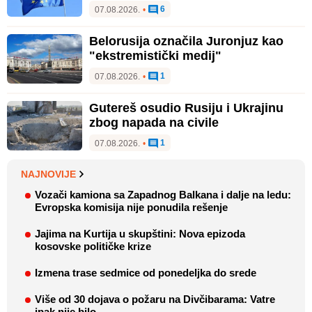
6
07.08.2026.
•
Belorusija označila Juronjuz kao
"ekstremistički medij"
1
07.08.2026.
•
Gutereš osudio Rusiju i Ukrajinu
zbog napada na civile
1
07.08.2026.
•
NAJNOVIJE
Vozači kamiona sa Zapadnog Balkana i dalje na ledu:
Evropska komisija nije ponudila rešenje
Jajima na Kurtija u skupštini: Nova epizoda
kosovske političke krize
Izmena trase sedmice od ponedeljka do srede
Više od 30 dojava o požaru na Divčibarama: Vatre
ipak nije bilo