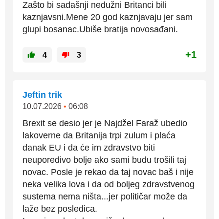
Zašto bi sadašnji nedužni Britanci bili
kaznjavsni.Mene 20 god kaznjavaju jer sam
glupi bosanac.Ubiše bratija novosađani.
+1
4
3
Jeftin trik
10.07.2026
•
06:08
Brexit se desio jer je Najdžel Faraž ubedio
lakoverne da Britanija trpi zulum i plaća
danak EU i da će im zdravstvo biti
neuporedivo bolje ako sami budu trošili taj
novac. Posle je rekao da taj novac baš i nije
neka velika lova i da od boljeg zdravstvenog
sustema nema ništa...jer političar može da
laže bez posledica.