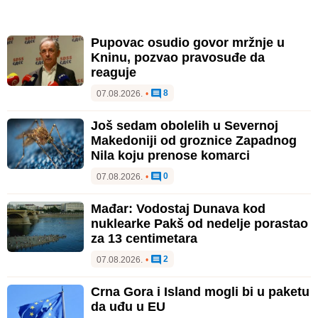
Pupovac osudio govor mržnje u
Kninu, pozvao pravosuđe da
reaguje
8
07.08.2026.
•
Još sedam obolelih u Severnoj
Makedoniji od groznice Zapadnog
Nila koju prenose komarci
0
07.08.2026.
•
Mađar: Vodostaj Dunava kod
nuklearke Pakš od nedelje porastao
za 13 centimetara
2
07.08.2026.
•
Crna Gora i Island mogli bi u paketu
da uđu u EU