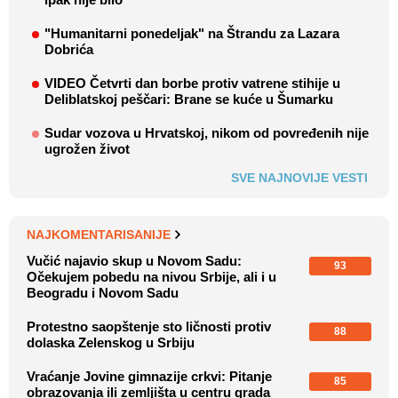
"Humanitarni ponedeljak" na Štrandu za Lazara
Dobrića
VIDEO Četvrti dan borbe protiv vatrene stihije u
Deliblatskoj peščari: Brane se kuće u Šumarku
Sudar vozova u Hrvatskoj, nikom od povređenih nije
ugrožen život
SVE NAJNOVIJE VESTI
NAJKOMENTARISANIJE
Vučić najavio skup u Novom Sadu:
93
Očekujem pobedu na nivou Srbije, ali i u
Beogradu i Novom Sadu
Protestno saopštenje sto ličnosti protiv
88
dolaska Zelenskog u Srbiju
Vraćanje Jovine gimnazije crkvi: Pitanje
85
obrazovanja ili zemljišta u centru grada