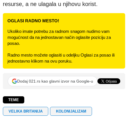
resurse, a ne ulagala u njihovu korist.
OGLASI RADNO MESTO!
Ukoliko imate potrebu za radnom snagom nudimo vam
mogućnost da na jednostavan način oglasite poziciju za
posao.
Radno mesto možete oglasiti u odeljku Oglasi za posao ili
jednostavno klikom na ovu poruku.
Dodaj 021.rs kao glavni izvor na Google-u
TEME
VELIKA BRITANIJA
KOLONIJALIZAM