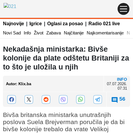
Najnovije
|
Igrice
|
Oglasi za posao
|
Radio 021 live
Novi Sad
Info
Život
Zabava
Najčitanije
Najkomentarisanije
Naj
Nekadašnja ministarka: Bivše
kolonije da plate odštetu Britaniji za
to što je uložila u njih
INFO
Autor
:
Klix.ba
07.07.2026.
07:31
56
Bivša britanska ministarka unutrašnjih
poslova Suela Brejverman poručila je da bi
bivše kolonije trebalo da vrate Velikoj