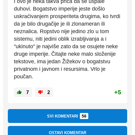
I ovo je neka takva priča da se uspale
duhovi. Bogatstvo imperije jeste došlo
uskraćivanjem prosperiteta drugima, ko tvrdi
da je bilo drugačije je ili zlonameran ili
neznalica. Ropstvo nije jedino zlo u tom
sistemu, niti jedini oblik izrabljivanja a i
"ukinuto" je najviše zato da se osujete neke
druge imperije. Čitajte neke malo složenije
tekstove, ima jedan Žižekov o bogatstvu
privatnom i javnom i resursima. Vrlo je
poučan.
+5
7
2
56
SVI KOMENTARI
OSTAVI KOMENTAR