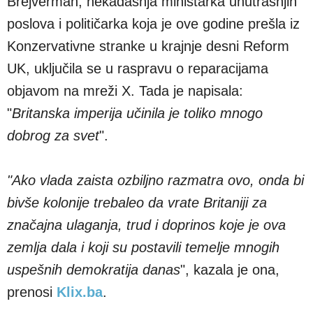
Brejverman, nekadašnja ministarka unutrašnjih
poslova i političarka koja je ove godine prešla iz
Konzervativne stranke u krajnje desni Reform
UK, uključila se u raspravu o reparacijama
objavom na mreži X. Tada je napisala:
"
Britanska imperija učinila je toliko mnogo
dobrog za svet
".
"Ako vlada zaista ozbiljno razmatra ovo, onda bi
bivše kolonije trebaleo da vrate Britaniji za
značajna ulaganja, trud i doprinos koje je ova
zemlja dala i koji su postavili temelje mnogih
uspešnih demokratija danas
", kazala je ona,
prenosi
Klix.ba
.