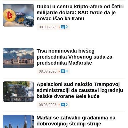
Dubai u centru kripto-afere od četiri
milijarde dolara: SAD tvrde da je
novac išao ka Iranu
0
08.08.2026.
•
Tisa nominovala bivšeg
predsednika Vrhovnog suda za
predsednika Mađarske
0
08.08.2026.
•
Apelacioni sud naložio Trampovoj
administraciji da zaustavi izgradnju
balske dvorane Bele kuće
0
08.08.2026.
•
Mađar se zahvalio građanima na
dobrovoljnoj štednji struje