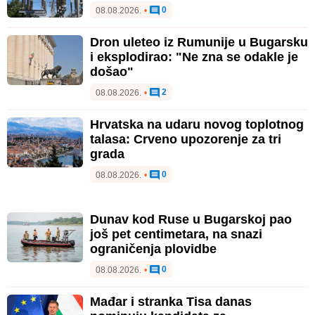
0
08.08.2026.
•
Dron uleteo iz Rumunije u Bugarsku
i eksplodirao: "Ne zna se odakle je
došao"
2
08.08.2026.
•
Hrvatska na udaru novog toplotnog
talasa: Crveno upozorenje za tri
grada
0
08.08.2026.
•
Dunav kod Ruse u Bugarskoj pao
još pet centimetara, na snazi
ograničenja plovidbe
0
08.08.2026.
•
Mađar i stranka Tisa danas