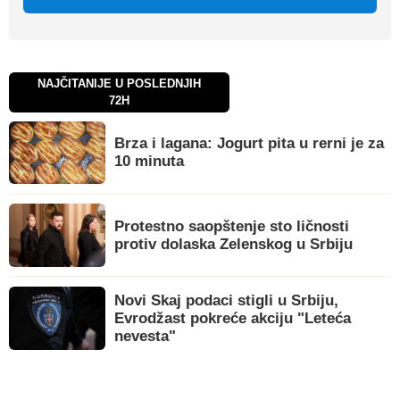
NAJČITANIJE U POSLEDNJIH
72H
Brza i lagana: Jogurt pita u rerni je za
10 minuta
Protestno saopštenje sto ličnosti
protiv dolaska Zelenskog u Srbiju
Novi Skaj podaci stigli u Srbiju,
Evrodžast pokreće akciju "Leteća
nevesta"