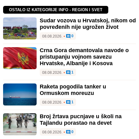
OSTALO IZ KATEGORIJE INFO - REGION I SVET
Sudar vozova u Hrvatskoj, nikom od
povređenih nije ugrožen život
0
08.08.2026.
•
Crna Gora demantovala navode o
pristupanju vojnom savezu
Hrvatske, Albanije i Kosova
1
08.08.2026.
•
Raketa pogodila tanker u
Ormuskom moreuzu
1
08.08.2026.
•
Broj žrtava pucnjave u školi na
Tajlandu porastao na devet
0
08.08.2026.
•