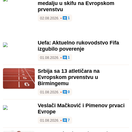
medalju u skifu na Evropskom
prvenstvu
1
02.08.2026.
•
Uefa: Aktuelno rukovodstvo Fifa
izgubilo poverenje
1
01.08.2026.
•
Srbija sa 13 atletičara na
Evropskom prvenstvu u
Birmingemu
0
01.08.2026.
•
Veslači Mačković i Pimenov prvaci
Evrope
7
01.08.2026.
•