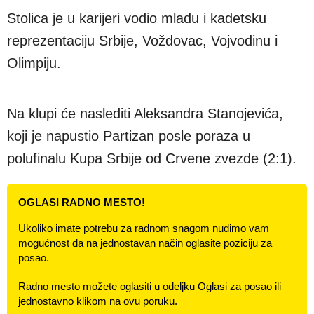
Stolica je u karijeri vodio mladu i kadetsku
reprezentaciju Srbije, Voždovac, Vojvodinu i
Olimpiju.
Na klupi će naslediti Aleksandra Stanojevića,
koji je napustio Partizan posle poraza u
polufinalu Kupa Srbije od Crvene zvezde (2:1).
OGLASI RADNO MESTO!
Ukoliko imate potrebu za radnom snagom nudimo vam
mogućnost da na jednostavan način oglasite poziciju za
posao.
Radno mesto možete oglasiti u odeljku Oglasi za posao ili
jednostavno klikom na ovu poruku.