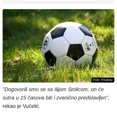
Foto: Pixabay
"Dogovorili smo se sa Ilijom Stolicom, on će
sutra u 15 časova biti i zvanično predstavljen",
rekao je Vučelić.