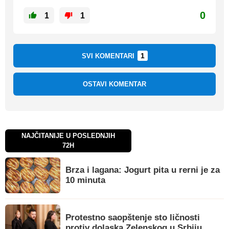
0
1
1
1
SVI KOMENTARI
OSTAVI KOMENTAR
NAJČITANIJE U POSLEDNJIH
72H
Brza i lagana: Jogurt pita u rerni je za
10 minuta
Protestno saopštenje sto ličnosti
protiv dolaska Zelenskog u Srbiju