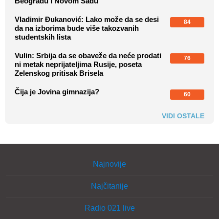
Beogradu i Novom Sadu
Vladimir Đukanović: Lako može da se desi
84
da na izborima bude više takozvanih
studentskih lista
Vulin: Srbija da se obaveže da neće prodati
76
ni metak neprijateljima Rusije, poseta
Zelenskog pritisak Brisela
Čija je Jovina gimnazija?
60
VIDI OSTALE
Najnovije
Najčitanije
Radio 021 live