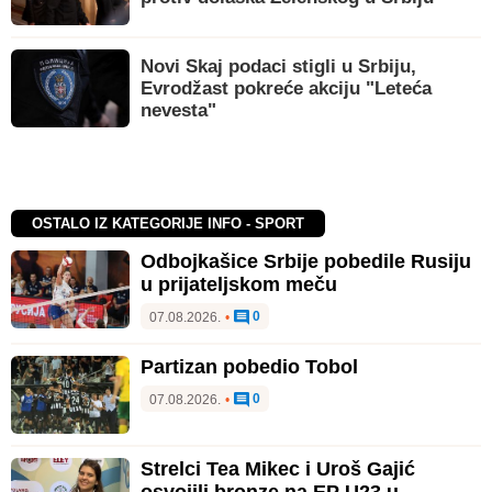
Novi Skaj podaci stigli u Srbiju,
Evrodžast pokreće akciju "Leteća
nevesta"
OSTALO IZ KATEGORIJE INFO - SPORT
Odbojkašice Srbije pobedile Rusiju
u prijateljskom meču
0
07.08.2026.
•
Partizan pobedio Tobol
0
07.08.2026.
•
Strelci Tea Mikec i Uroš Gajić
osvojili bronze na EP U23 u