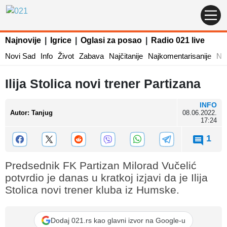
Najnovije
|
Igrice
|
Oglasi za posao
|
Radio 021 live
Novi Sad
Info
Život
Zabava
Najčitanije
Najkomentarisanije
Naj
Ilija Stolica novi trener Partizana
INFO
Autor
:
Tanjug
08.06.2022.
17:24
1
Predsednik FK Partizan Milorad Vučelić
potvrdio je danas u kratkoj izjavi da je Ilija
Stolica novi trener kluba iz Humske.
Dodaj 021.rs kao glavni izvor na Google-u