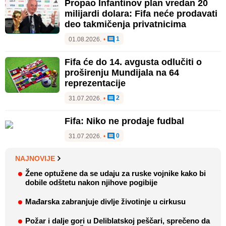
Propao Infantinov plan vredan 20
milijardi dolara: Fifa neće prodavati
deo takmičenja privatnicima
1
01.08.2026.
•
Fifa će do 14. avgusta odlučiti o
proširenju Mundijala na 64
reprezentacije
2
31.07.2026.
•
Fifa: Niko ne prodaje fudbal
0
31.07.2026.
•
NAJNOVIJE
Žene optužene da se udaju za ruske vojnike kako bi
dobile odštetu nakon njihove pogibije
Mađarska zabranjuje divlje životinje u cirkusu
Požar i dalje gori u Deliblatskoj peščari, sprečeno da