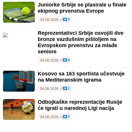
Juniorke Srbije se plasirale u finale
ekipnog prvenstva Evrope
0
04.08.2026.
•
Reprezentativci Srbije osvojili dve
bronze vazdušnim pištoljem na
Evropskom prvenstvu za mlađe
seniore
0
04.08.2026.
•
Kosovo sa 163 sportista učestvuje
na Mediteranskim igrama
2
04.08.2026.
•
Odbojkaške reprezentacije Rusije
će igrati u narednoj Ligi nacija
0
04.08.2026.
•