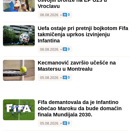
Vroclavu
0
06.08.2026.
•
Uefa ostaje pri pretnji bojkotom Fifa
takmičenja uprkos izvinjenju
Infantina
0
06.08.2026.
•
Kecmanović završio učešće na
Mastersu u Montrealu
0
05.08.2026.
•
Fifa demantovala da je Infantino
obećao Maroku da bude domaćin
finala Mundijala 2030.
0
05.08.2026.
•