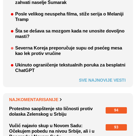
zahvati naselje Šumarak
Posle velikog neuspeha filma, stiže serija o Melaniji
Tramp
Šta se dešava sa mozgom kada ne unosite dovoljno
masti?
Severna Koreja preporučuje supu od psećeg mesa
kao lek protiv vrućine
Ukinuto ograničenje tekstualnih poruka za besplatni
ChatGPT
SVE NAJNOVIJE VESTI
NAJKOMENTARISANIJE
Protestno saopštenje sto ličnosti protiv
94
dolaska Zelenskog u Srbiju
Vučić najavio skup u Novom Sadu:
93
Očekujem pobedu na nivou Srbije, ali i u