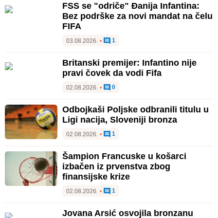
FSS se "odriče" Đanija Infantina:
Bez podrške za novi mandat na čelu
FIFA
1
03.08.2026.
•
Britanski premijer: Infantino nije
pravi čovek da vodi Fifa
0
02.08.2026.
•
Odbojkaši Poljske odbranili titulu u
Ligi nacija, Sloveniji bronza
1
02.08.2026.
•
Šampion Francuske u košarci
izbačen iz prvenstva zbog
finansijske krize
1
02.08.2026.
•
Jovana Arsić osvojila bronzanu