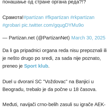
понашање од стране органа реда?!?
Срамота!
#partizan
#fkpartizan
#rkpartizan
#grobari
pic.twitter.com/gqugDYMu9o
— Partizan.net (@PartizanNet)
March 30, 2025
Da li ga pripadnici organa reda nisu prepoznali ili
je nešto drugo po sredi, za sada nije poznato,
preneo je
Sport klub
.
Duel u dvorani SC "Voždovac" na Banjici u
Beogradu, trebalo je da počne u 18 časova.
Međuti, navijači crno-belih zasuli su igrače AEK-