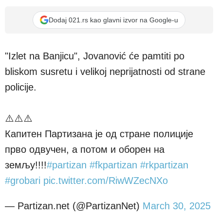
Dodaj 021.rs kao glavni izvor na Google-u
"Izlet na Banjicu", Jovanović će pamtiti po
bliskom susretu i velikoj neprijatnosti od strane
policije.
⚠️⚠️⚠️
Капитен Партизана је од стране полиције
прво одвучен, а потом и оборен на
земљу!!!!
#partizan
#fkpartizan
#rkpartizan
#grobari
pic.twitter.com/RiwWZecNXo
— Partizan.net (@PartizanNet)
March 30, 2025