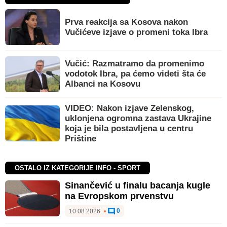
Prva reakcija sa Kosova nakon
Vučićeve izjave o promeni toka Ibra
Vučić: Razmatramo da promenimo
vodotok Ibra, pa ćemo videti šta će
Albanci na Kosovu
VIDEO: Nakon izjave Zelenskog,
uklonjena ogromna zastava Ukrajine
koja je bila postavljena u centru
Prištine
OSTALO IZ KATEGORIJE INFO - SPORT
Sinančević u finalu bacanja kugle
na Evropskom prvenstvu
0
10.08.2026.
•