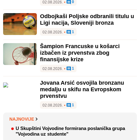
0
02.08.2026.
•
Odbojkaši Poljske odbranili titulu u
Ligi nacija, Sloveniji bronza
1
02.08.2026.
•
Šampion Francuske u košarci
izbačen iz prvenstva zbog
finansijske krize
1
02.08.2026.
•
Jovana Arsić osvojila bronzanu
medalju u skifu na Evropskom
prvenstvu
1
02.08.2026.
•
NAJNOVIJE
U Skupštini Vojvodine formirana poslanička grupa
"Vojvodina uz studente"