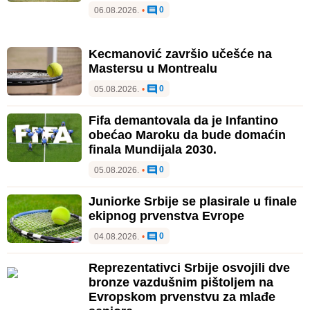
0
06.08.2026.
•
Kecmanović završio učešće na
Mastersu u Montrealu
0
05.08.2026.
•
Fifa demantovala da je Infantino
obećao Maroku da bude domaćin
finala Mundijala 2030.
0
05.08.2026.
•
Juniorke Srbije se plasirale u finale
ekipnog prvenstva Evrope
0
04.08.2026.
•
Reprezentativci Srbije osvojili dve
bronze vazdušnim pištoljem na
Evropskom prvenstvu za mlađe