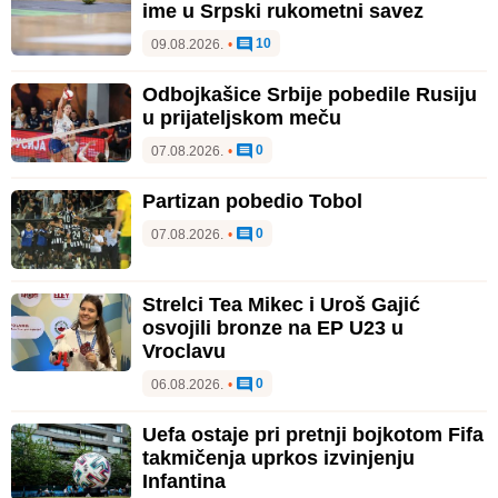
ime u Srpski rukometni savez
10
09.08.2026.
•
Odbojkašice Srbije pobedile Rusiju
u prijateljskom meču
0
07.08.2026.
•
Partizan pobedio Tobol
0
07.08.2026.
•
Strelci Tea Mikec i Uroš Gajić
osvojili bronze na EP U23 u
Vroclavu
0
06.08.2026.
•
Uefa ostaje pri pretnji bojkotom Fifa
takmičenja uprkos izvinjenju
Infantina