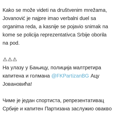
Kako se može videti na društvenim mrežama,
Jovanović je najpre imao verbalni duel sa
organima reda, a kasnije se pojavio snimak na
kome se policija reprezentativca Srbije oborila
na pod.
⚠️⚠️⚠️
На улазу у Бањицу, полиција малтретира
капитена и голмана
@FKPartizanBG
Ацу
Јовановића!
Чиме је један спортиста, репрезентативац
Србије и капитен Партизана заслужио овакво