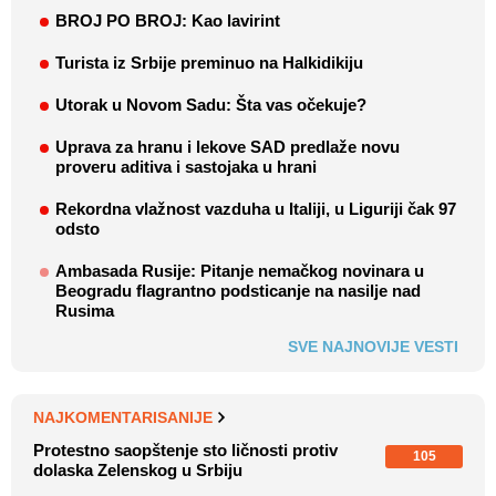
BROJ PO BROJ: Kao lavirint
Turista iz Srbije preminuo na Halkidikiju
Utorak u Novom Sadu: Šta vas očekuje?
Uprava za hranu i lekove SAD predlaže novu
proveru aditiva i sastojaka u hrani
Rekordna vlažnost vazduha u Italiji, u Liguriji čak 97
odsto
Ambasada Rusije: Pitanje nemačkog novinara u
Beogradu flagrantno podsticanje na nasilje nad
Rusima
SVE NAJNOVIJE VESTI
NAJKOMENTARISANIJE
Protestno saopštenje sto ličnosti protiv
105
dolaska Zelenskog u Srbiju