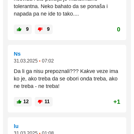
tolerantna. Neko bahato da se ponaša i
napada pa ne ide to tako....
0
9
9
Ns
31.03.2025
•
07:02
Da li ga nisu prepoznali??? Kakve veze ima
ko je, ako treba da se obori onda treba, ako
ne treba - ne treba!
+1
12
11
lu
31.03.2025
•
01:08