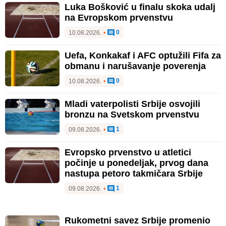
Luka Bošković u finalu skoka udalj
na Evropskom prvenstvu
0
10.08.2026.
•
Uefa, Konkakaf i AFC optužili Fifa za
obmanu i narušavanje poverenja
0
10.08.2026.
•
Mladi vaterpolisti Srbije osvojili
bronzu na Svetskom prvenstvu
1
09.08.2026.
•
Evropsko prvenstvo u atletici
počinje u ponedeljak, prvog dana
nastupa petoro takmičara Srbije
1
09.08.2026.
•
Rukometni savez Srbije promenio