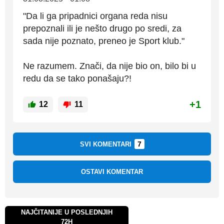
"Da li ga pripadnici organa reda nisu
prepoznali ili je nešto drugo po sredi, za
sada nije poznato, preneo je Sport klub."
Ne razumem. Znači, da nije bio on, bilo bi u
redu da se tako ponašaju?!
+1
12
11
7
SVI KOMENTARI
OSTAVI KOMENTAR
NAJČITANIJE U POSLEDNJIH
72H