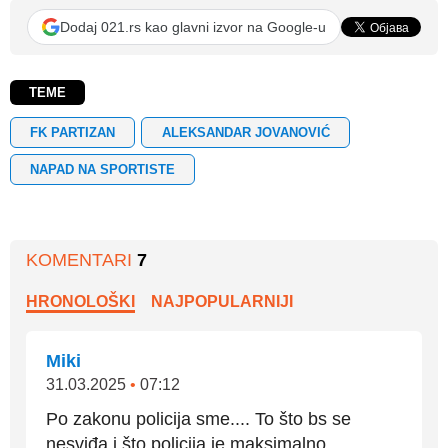
Dodaj 021.rs kao glavni izvor na Google-u
TEME
FK PARTIZAN
ALEKSANDAR JOVANOVIĆ
NAPAD NA SPORTISTE
KOMENTARI
7
HRONOLOŠKI
NAJPOPULARNIJI
Miki
31.03.2025
•
07:12
Po zakonu policija sme.... To što bs se
nesviđa i što policija je maksimalno