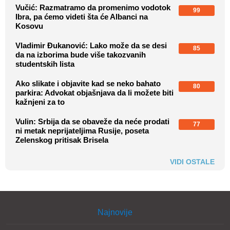
Vučić: Razmatramo da promenimo vodotok
99
Ibra, pa ćemo videti šta će Albanci na
Kosovu
Vladimir Đukanović: Lako može da se desi
85
da na izborima bude više takozvanih
studentskih lista
Ako slikate i objavite kad se neko bahato
80
parkira: Advokat objašnjava da li možete biti
kažnjeni za to
Vulin: Srbija da se obaveže da neće prodati
77
ni metak neprijateljima Rusije, poseta
Zelenskog pritisak Brisela
VIDI OSTALE
Najnovije