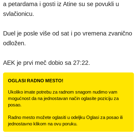
a petardama i gosti iz Atine su se povukli u
svlačionicu.
Duel je posle više od sat i po vremena zvanično
odložen.
AEK je prvi meč dobio sa 27:22.
OGLASI RADNO MESTO!
Ukoliko imate potrebu za radnom snagom nudimo vam
mogućnost da na jednostavan način oglasite poziciju za
posao.
Radno mesto možete oglasiti u odeljku Oglasi za posao ili
jednostavno klikom na ovu poruku.