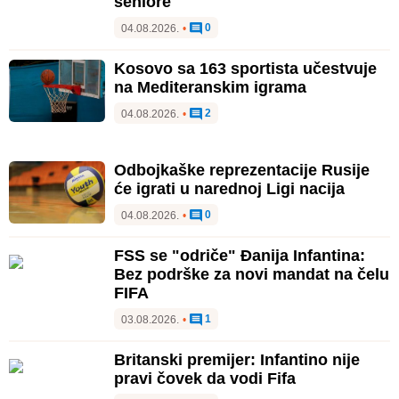
seniore
0
04.08.2026.
•
Kosovo sa 163 sportista učestvuje
na Mediteranskim igrama
2
04.08.2026.
•
Odbojkaške reprezentacije Rusije
će igrati u narednoj Ligi nacija
0
04.08.2026.
•
FSS se "odriče" Đanija Infantina:
Bez podrške za novi mandat na čelu
FIFA
1
03.08.2026.
•
Britanski premijer: Infantino nije
pravi čovek da vodi Fifa