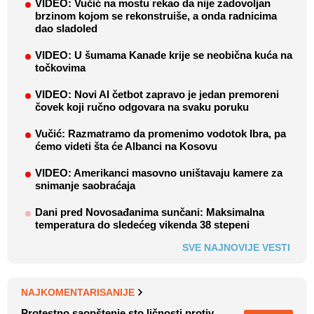
VIDEO: Vučić na mostu rekao da nije zadovoljan
brzinom kojom se rekonstruiše, a onda radnicima
dao sladoled
VIDEO: U šumama Kanade krije se neobična kuća na
točkovima
VIDEO: Novi AI četbot zapravo je jedan premoreni
čovek koji ručno odgovara na svaku poruku
Vučić: Razmatramo da promenimo vodotok Ibra, pa
ćemo videti šta će Albanci na Kosovu
VIDEO: Amerikanci masovno uništavaju kamere za
snimanje saobraćaja
Dani pred Novosađanima sunčani: Maksimalna
temperatura do sledećeg vikenda 38 stepeni
SVE NAJNOVIJE VESTI
NAJKOMENTARISANIJE
Protestno saopštenje sto ličnosti protiv