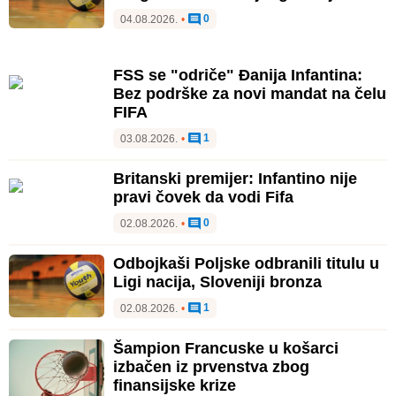
0
04.08.2026.
•
FSS se "odriče" Đanija Infantina:
Bez podrške za novi mandat na čelu
FIFA
1
03.08.2026.
•
Britanski premijer: Infantino nije
pravi čovek da vodi Fifa
0
02.08.2026.
•
Odbojkaši Poljske odbranili titulu u
Ligi nacija, Sloveniji bronza
1
02.08.2026.
•
Šampion Francuske u košarci
izbačen iz prvenstva zbog
finansijske krize