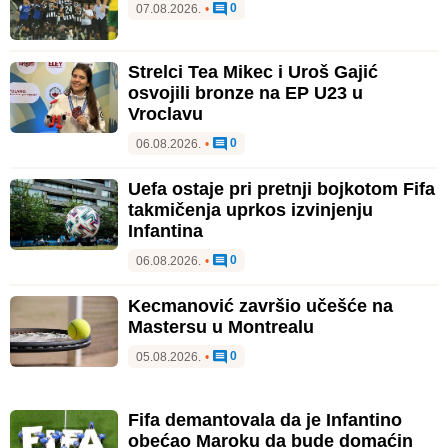
0
07.08.2026.
•
Strelci Tea Mikec i Uroš Gajić
osvojili bronze na EP U23 u
Vroclavu
0
06.08.2026.
•
Uefa ostaje pri pretnji bojkotom Fifa
takmičenja uprkos izvinjenju
Infantina
0
06.08.2026.
•
Kecmanović završio učešće na
Mastersu u Montrealu
0
05.08.2026.
•
Fifa demantovala da je Infantino
obećao Maroku da bude domaćin