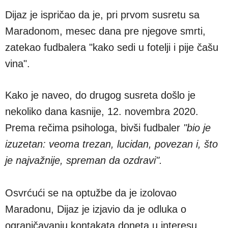
Dijaz je ispričao da je, pri prvom susretu sa
Maradonom, mesec dana pre njegove smrti,
zatekao fudbalera "kako sedi u fotelji i pije čašu
vina".
Kako je naveo, do drugog susreta došlo je
nekoliko dana kasnije, 12. novembra 2020.
Prema rečima psihologa, bivši fudbaler
"bio je
izuzetan: veoma trezan, lucidan, povezan i, što
je najvažnije, spreman da ozdravi".
Osvrćući se na optužbe da je izolovao
Maradonu, Dijaz je izjavio da je odluka o
ograničavanju kontakata doneta u interesu