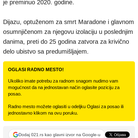
je preminuo 2020. godine.
Dijazu, optuženom za smrt Maradone i glavnom
osumnjičenom za njegovu izolaciju u poslednjim
danima, preti do 25 godina zatvora za krivično
delo ubistvo sa predumišljajem.
OGLASI RADNO MESTO!
Ukoliko imate potrebu za radnom snagom nudimo vam
mogućnost da na jednostavan način oglasite poziciju za
posao.
Radno mesto možete oglasiti u odeljku Oglasi za posao ili
jednostavno klikom na ovu poruku.
Dodaj 021.rs kao glavni izvor na Google-u