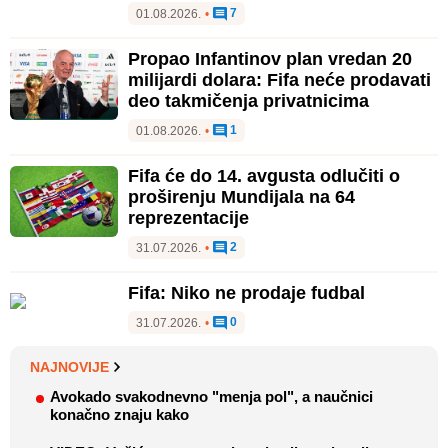
7
01.08.2026.
•
Propao Infantinov plan vredan 20
milijardi dolara: Fifa neće prodavati
deo takmičenja privatnicima
1
01.08.2026.
•
Fifa će do 14. avgusta odlučiti o
proširenju Mundijala na 64
reprezentacije
2
31.07.2026.
•
Fifa: Niko ne prodaje fudbal
0
31.07.2026.
•
NAJNOVIJE
Avokado svakodnevno "menja pol", a naučnici
konačno znaju kako