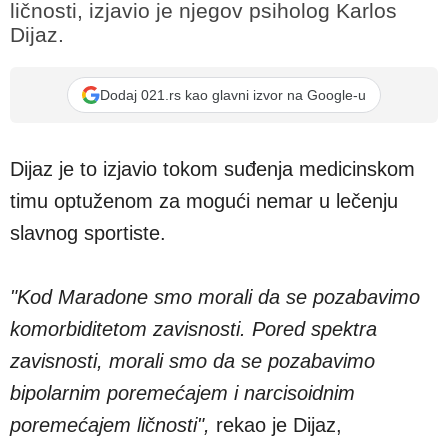
ličnosti, izjavio je njegov psiholog Karlos
Dijaz.
Dodaj 021.rs kao glavni izvor na Google-u
Dijaz je to izjavio tokom suđenja medicinskom
timu optuženom za mogući nemar u lečenju
slavnog sportiste.
"Kod Maradone smo morali da se pozabavimo
komorbiditetom zavisnosti. Pored spektra
zavisnosti, morali smo da se pozabavimo
bipolarnim poremećajem i narcisoidnim
poremećajem ličnosti",
rekao je Dijaz,