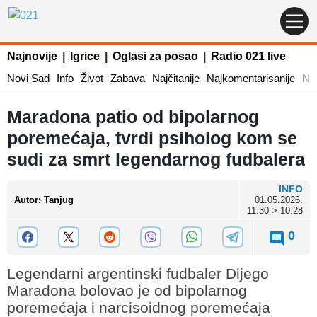
Najnovije
|
Igrice
|
Oglasi za posao
|
Radio 021 live
Novi Sad
Info
Život
Zabava
Najčitanije
Najkomentarisanije
Naj
Maradona patio od bipolarnog
poremećaja, tvrdi psiholog kom se
sudi za smrt legendarnog fudbalera
INFO
Autor
:
Tanjug
01.05.2026.
11:30 > 10:28
0
Legendarni argentinski fudbaler Dijego
Maradona bolovao je od bipolarnog
poremećaja i narcisoidnog poremećaja