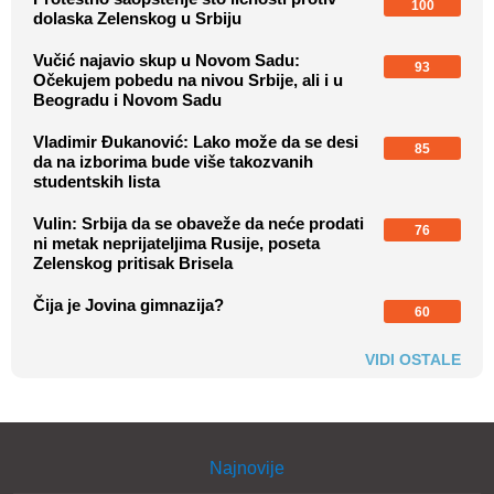
100
dolaska Zelenskog u Srbiju
Vučić najavio skup u Novom Sadu:
93
Očekujem pobedu na nivou Srbije, ali i u
Beogradu i Novom Sadu
Vladimir Đukanović: Lako može da se desi
85
da na izborima bude više takozvanih
studentskih lista
Vulin: Srbija da se obaveže da neće prodati
76
ni metak neprijateljima Rusije, poseta
Zelenskog pritisak Brisela
Čija je Jovina gimnazija?
60
VIDI OSTALE
Najnovije