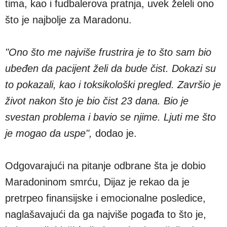
tima, kao i fudbalerova pratnja, uvek želeli ono
što je najbolje za Maradonu.
"Ono što me najviše frustrira je to što sam bio
ubeđen da pacijent želi da bude čist. Dokazi su
to pokazali, kao i toksikološki pregled. Završio je
život nakon što je bio čist 23 dana. Bio je
svestan problema i bavio se njime. Ljuti me što
je mogao da uspe",
dodao je.
Odgovarajući na pitanje odbrane šta je dobio
Maradoninom smrću, Dijaz je rekao da je
pretrpeo finansijske i emocionalne posledice,
naglašavajući da ga najviše pogađa to što je,