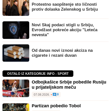
Protestno saopštenje sto ličnosti
protiv dolaska Zelenskog u Srbiju
Novi Skaj podaci stigli u Srbiju,
Evrodžast pokreće akciju "Leteća
nevesta"
Od danas novi iznosi akciza na
cigarete i rezani duvan
OSTALO IZ KATEGORIJE INFO - SPORT
Odbojkašice Srbije pobedile Rusiju
u prijateljskom meču
0
07.08.2026.
•
Partizan pobedio Tobol