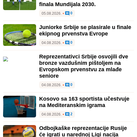
finala Mundijala 2030.
0
05.08.2026.
•
Juniorke Srbije se plasirale u finale
ekipnog prvenstva Evrope
0
04.08.2026.
•
Reprezentativci Srbije osvojili dve
bronze vazdušnim pištoljem na
Evropskom prvenstvu za mlađe
seniore
0
04.08.2026.
•
Kosovo sa 163 sportista učestvuje
na Mediteranskim igrama
2
04.08.2026.
•
Odbojkaške reprezentacije Rusije
će igrati u narednoj Ligi nacija