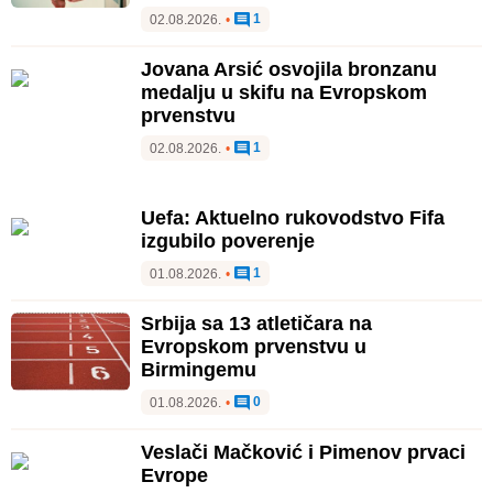
1
02.08.2026.
•
Jovana Arsić osvojila bronzanu
medalju u skifu na Evropskom
prvenstvu
1
02.08.2026.
•
Uefa: Aktuelno rukovodstvo Fifa
izgubilo poverenje
1
01.08.2026.
•
Srbija sa 13 atletičara na
Evropskom prvenstvu u
Birmingemu
0
01.08.2026.
•
Veslači Mačković i Pimenov prvaci
Evrope