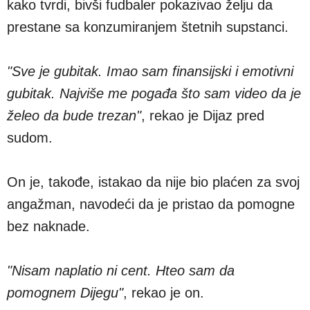
kako tvrdi, bivši fudbaler pokazivao želju da
prestane sa konzumiranjem štetnih supstanci.
"Sve je gubitak. Imao sam finansijski i emotivni
gubitak. Najviše me pogađa što sam video da je
želeo da bude trezan"
, rekao je Dijaz pred
sudom.
On je, takođe, istakao da nije bio plaćen za svoj
angažman, navodeći da je pristao da pomogne
bez naknade.
"Nisam naplatio ni cent. Hteo sam da
pomognem Dijegu"
, rekao je on.