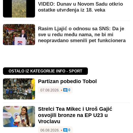
VIDEO: Dunav u Novom Sadu otkrio
ostatke utvrđenja iz 18. veka
Rasim Ljajić o odnosu sa SNS: Da je
sve u redu među nama, ne bi mi
neopravdano smenili pet funkcionera
OSTALO IZ KATEGORIJE INFO - SPORT
Partizan pobedio Tobol
0
07.08.2026.
•
Strelci Tea Mikec i Uroš Gajić
osvojili bronze na EP U23 u
Vroclavu
0
06.08.2026.
•