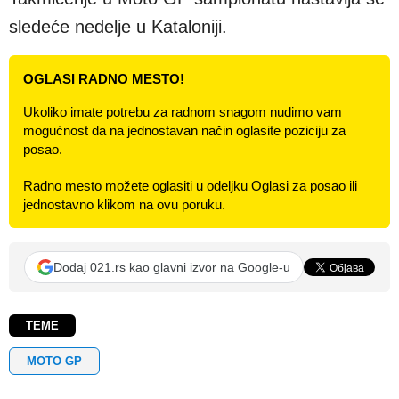
sledeće nedelje u Kataloniji.
OGLASI RADNO MESTO!
Ukoliko imate potrebu za radnom snagom nudimo vam
mogućnost da na jednostavan način oglasite poziciju za
posao.
Radno mesto možete oglasiti u odeljku Oglasi za posao ili
jednostavno klikom na ovu poruku.
Dodaj 021.rs kao glavni izvor na Google-u
TEME
MOTO GP