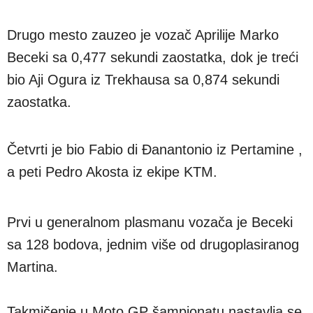
Drugo mesto zauzeo je vozač Aprilije Marko
Beceki sa 0,477 sekundi zaostatka, dok je treći
bio Aji Ogura iz Trekhausa sa 0,874 sekundi
zaostatka.
Četvrti je bio Fabio di Đanantonio iz Pertamine ,
a peti Pedro Akosta iz ekipe KTM.
Prvi u generalnom plasmanu vozača je Beceki
sa 128 bodova, jednim više od drugoplasiranog
Martina.
Takmičenje u Moto GP šampionatu nastavlja se