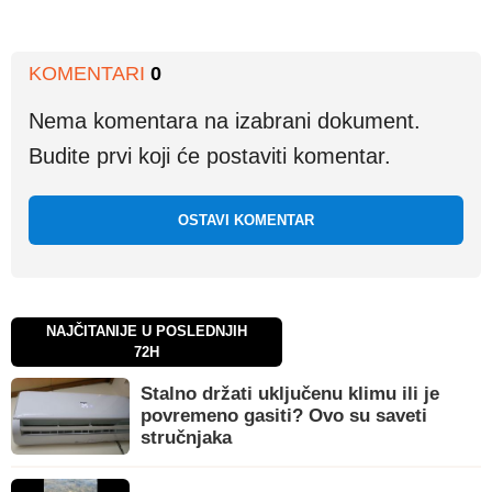
KOMENTARI
0
Nema komentara na izabrani dokument.
Budite prvi koji će postaviti komentar.
OSTAVI KOMENTAR
NAJČITANIJE U POSLEDNJIH
72H
Stalno držati uključenu klimu ili je
povremeno gasiti? Ovo su saveti
stručnjaka