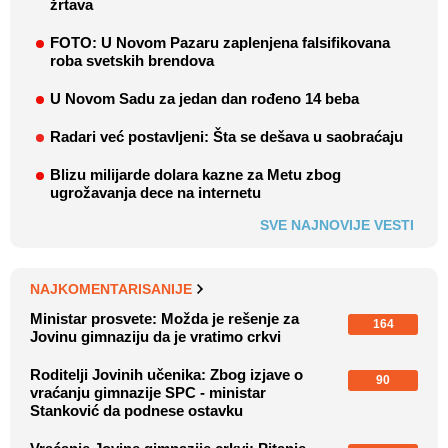
žrtava
FOTO: U Novom Pazaru zaplenjena falsifikovana
roba svetskih brendova
U Novom Sadu za jedan dan rođeno 14 beba
Radari već postavljeni: Šta se dešava u saobraćaju
Blizu milijarde dolara kazne za Metu zbog
ugrožavanja dece na internetu
SVE NAJNOVIJE VESTI
NAJKOMENTARISANIJE
Ministar prosvete: Možda je rešenje za
164
Jovinu gimnaziju da je vratimo crkvi
Roditelji Jovinih učenika: Zbog izjave o
90
vraćanju gimnazije SPC - ministar
Stanković da podnese ostavku