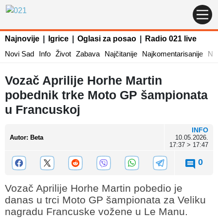
Najnovije
|
Igrice
|
Oglasi za posao
|
Radio 021 live
Novi Sad
Info
Život
Zabava
Najčitanije
Najkomentarisanije
Naj
Vozač Aprilije Horhe Martin
pobednik trke Moto GP šampionata
u Francuskoj
INFO
Autor
:
Beta
10.05.2026.
17:37 > 17:47
0
Vozač Aprilije Horhe Martin pobedio je
danas u trci Moto GP šampionata za Veliku
nagradu Francuske vožene u Le Manu.