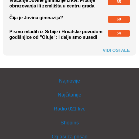
Vraćanje Jovine gimnazije crkvi: Pitanje
85
obrazovanja ili zemljišta u centru grada
Čija je Jovina gimnazija?
60
Pismo mladih iz Srbije i Hrvatske povodom
54
godišnjice od "Oluje": I dalje smo susedi
VIDI OSTALE
Najnovije
Najčitanije
Radio 021 live
Shopins
Oglasi za posao