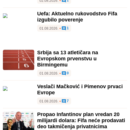
1
02.08.2026.
•
Uefa: Aktuelno rukovodstvo Fifa
izgubilo poverenje
1
01.08.2026.
•
Srbija sa 13 atletičara na
Evropskom prvenstvu u
Birmingemu
0
01.08.2026.
•
Veslači Mačković i Pimenov prvaci
Evrope
7
01.08.2026.
•
Propao Infantinov plan vredan 20
milijardi dolara: Fifa neće prodavati
deo takmičenja privatnicima