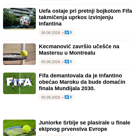
Uefa ostaje pri pretnji bojkotom Fifa
takmičenja uprkos izvinjenju
Infantina
0
06.08.2026.
•
Kecmanović završio učešće na
Mastersu u Montrealu
0
05.08.2026.
•
Fifa demantovala da je Infantino
obećao Maroku da bude domaćin
finala Mundijala 2030.
0
05.08.2026.
•
Juniorke Srbije se plasirale u finale
ekipnog prvenstva Evrope