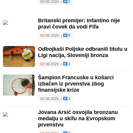
1
03.08.2026.
•
Britanski premijer: Infantino nije
pravi čovek da vodi Fifa
0
02.08.2026.
•
Odbojkaši Poljske odbranili titulu u
Ligi nacija, Sloveniji bronza
1
02.08.2026.
•
Šampion Francuske u košarci
izbačen iz prvenstva zbog
finansijske krize
1
02.08.2026.
•
Jovana Arsić osvojila bronzanu
medalju u skifu na Evropskom
prvenstvu