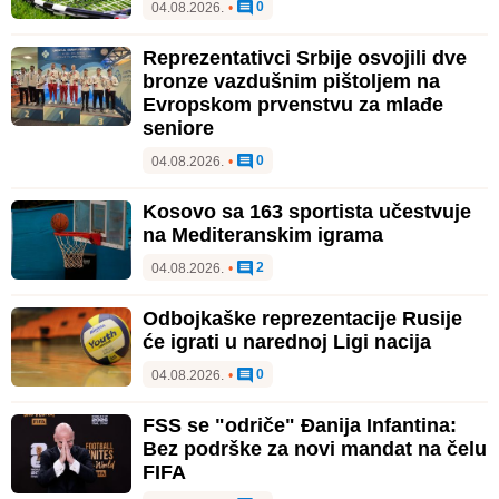
0
04.08.2026.
•
Reprezentativci Srbije osvojili dve
bronze vazdušnim pištoljem na
Evropskom prvenstvu za mlađe
seniore
0
04.08.2026.
•
Kosovo sa 163 sportista učestvuje
na Mediteranskim igrama
2
04.08.2026.
•
Odbojkaške reprezentacije Rusije
će igrati u narednoj Ligi nacija
0
04.08.2026.
•
FSS se "odriče" Đanija Infantina:
Bez podrške za novi mandat na čelu
FIFA