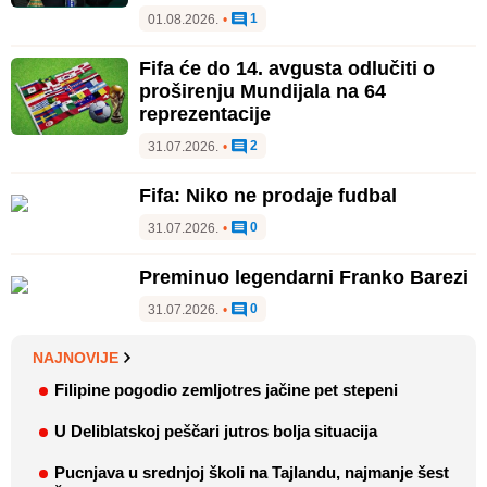
1
01.08.2026.
•
Fifa će do 14. avgusta odlučiti o
proširenju Mundijala na 64
reprezentacije
2
31.07.2026.
•
Fifa: Niko ne prodaje fudbal
0
31.07.2026.
•
Preminuo legendarni Franko Barezi
0
31.07.2026.
•
NAJNOVIJE
Filipine pogodio zemljotres jačine pet stepeni
U Deliblatskoj peščari jutros bolja situacija
Pucnjava u srednjoj školi na Tajlandu, najmanje šest