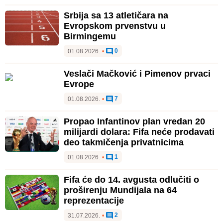
Srbija sa 13 atletičara na
Evropskom prvenstvu u
Birmingemu
0
01.08.2026.
•
Veslači Mačković i Pimenov prvaci
Evrope
7
01.08.2026.
•
Propao Infantinov plan vredan 20
milijardi dolara: Fifa neće prodavati
deo takmičenja privatnicima
1
01.08.2026.
•
Fifa će do 14. avgusta odlučiti o
proširenju Mundijala na 64
reprezentacije
2
31.07.2026.
•