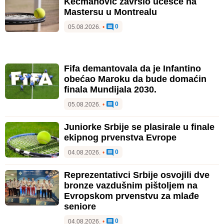
Kecmanović završio učešće na
Mastersu u Montrealu
0
05.08.2026.
•
Fifa demantovala da je Infantino
obećao Maroku da bude domaćin
finala Mundijala 2030.
0
05.08.2026.
•
Juniorke Srbije se plasirale u finale
ekipnog prvenstva Evrope
0
04.08.2026.
•
Reprezentativci Srbije osvojili dve
bronze vazdušnim pištoljem na
Evropskom prvenstvu za mlađe
seniore
0
04.08.2026.
•