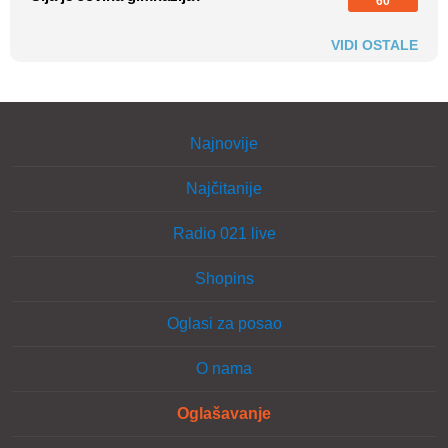
60
VIDI OSTALE
Najnovije
Najčitanije
Radio 021 live
Shopins
Oglasi za posao
O nama
Oglašavanje