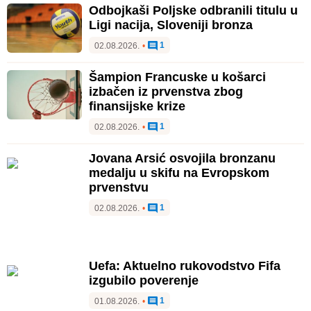
Odbojkaši Poljske odbranili titulu u
Ligi nacija, Sloveniji bronza
1
02.08.2026.
•
Šampion Francuske u košarci
izbačen iz prvenstva zbog
finansijske krize
1
02.08.2026.
•
Jovana Arsić osvojila bronzanu
medalju u skifu na Evropskom
prvenstvu
1
02.08.2026.
•
Uefa: Aktuelno rukovodstvo Fifa
izgubilo poverenje
1
01.08.2026.
•