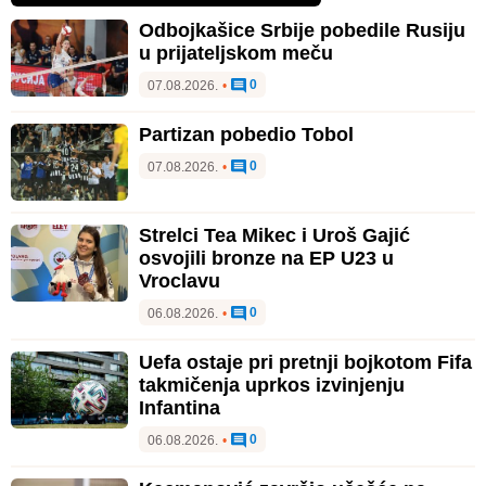
Odbojkašice Srbije pobedile Rusiju
u prijateljskom meču
0
07.08.2026.
•
Partizan pobedio Tobol
0
07.08.2026.
•
Strelci Tea Mikec i Uroš Gajić
osvojili bronze na EP U23 u
Vroclavu
0
06.08.2026.
•
Uefa ostaje pri pretnji bojkotom Fifa
takmičenja uprkos izvinjenju
Infantina
0
06.08.2026.
•