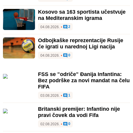
Kosovo sa 163 sportista učestvuje
na Mediteranskim igrama
2
04.08.2026.
•
Odbojkaške reprezentacije Rusije
će igrati u narednoj Ligi nacija
0
04.08.2026.
•
FSS se "odriče" Đanija Infantina:
Bez podrške za novi mandat na čelu
FIFA
1
03.08.2026.
•
Britanski premijer: Infantino nije
pravi čovek da vodi Fifa
0
02.08.2026.
•