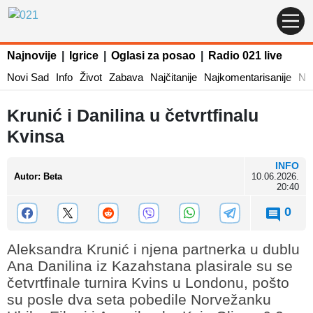
Najnovije
|
Igrice
|
Oglasi za posao
|
Radio 021 live
Novi Sad
Info
Život
Zabava
Najčitanije
Najkomentarisanije
Naj
Krunić i Danilina u četvrtfinalu
Kvinsa
INFO
Autor
:
Beta
10.06.2026.
20:40
0
Aleksandra Krunić i njena partnerka u dublu
Ana Danilina iz Kazahstana plasirale su se
četvrtfinale turnira Kvins u Londonu, pošto
su posle dva seta pobedile Norvežanku