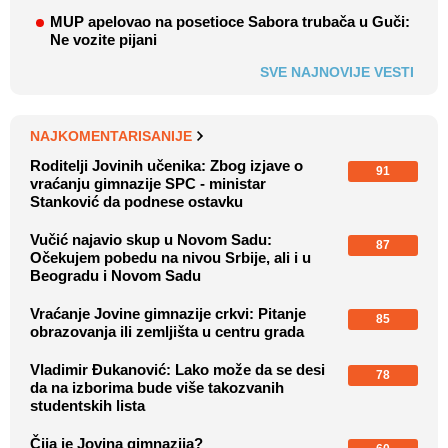
MUP apelovao na posetioce Sabora trubača u Guči:
Ne vozite pijani
SVE NAJNOVIJE VESTI
NAJKOMENTARISANIJE
Roditelji Jovinih učenika: Zbog izjave o
91
vraćanju gimnazije SPC - ministar
Stanković da podnese ostavku
Vučić najavio skup u Novom Sadu:
87
Očekujem pobedu na nivou Srbije, ali i u
Beogradu i Novom Sadu
Vraćanje Jovine gimnazije crkvi: Pitanje
85
obrazovanja ili zemljišta u centru grada
Vladimir Đukanović: Lako može da se desi
78
da na izborima bude više takozvanih
studentskih lista
Čija je Jovina gimnazija?