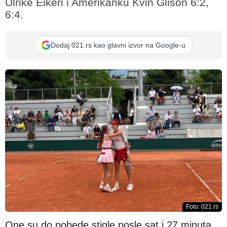
Ulrike Eikeri i Amerikanku Kvin Glison 6:2,
6:4.
Dodaj 021.rs kao glavni izvor na Google-u
Foto: 021.rs
One su do pobede stigle posle sat i 27 minuta.