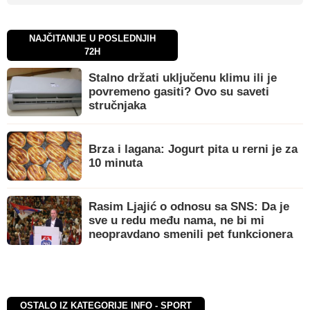
NAJČITANIJE U POSLEDNJIH
72H
Stalno držati uključenu klimu ili je
povremeno gasiti? Ovo su saveti
stručnjaka
Brza i lagana: Jogurt pita u rerni je za
10 minuta
Rasim Ljajić o odnosu sa SNS: Da je
sve u redu među nama, ne bi mi
neopravdano smenili pet funkcionera
OSTALO IZ KATEGORIJE INFO - SPORT