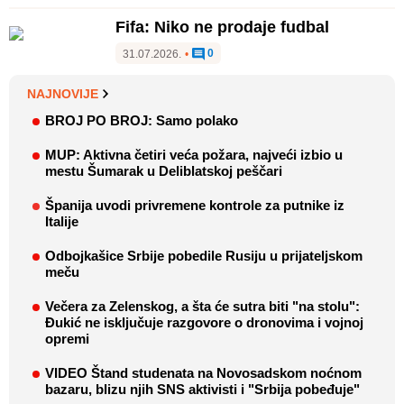
Fifa: Niko ne prodaje fudbal
0
31.07.2026.
•
NAJNOVIJE
BROJ PO BROJ: Samo polako
MUP: Aktivna četiri veća požara, najveći izbio u
mestu Šumarak u Deliblatskoj peščari
Španija uvodi privremene kontrole za putnike iz
Italije
Odbojkašice Srbije pobedile Rusiju u prijateljskom
meču
Večera za Zelenskog, a šta će sutra biti "na stolu":
Đukić ne isključuje razgovore o dronovima i vojnoj
opremi
VIDEO Štand studenata na Novosadskom noćnom
bazaru, blizu njih SNS aktivisti i "Srbija pobeđuje"