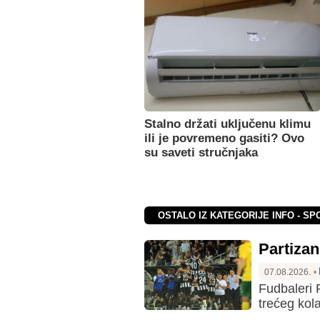
Stalno držati uključenu klimu
ili je povremeno gasiti? Ovo
su saveti stručnjaka
OSTALO IZ KATEGORIJE INFO - SP
Partizan
07.08.2026.
•
Fudbaleri 
trećeg kola