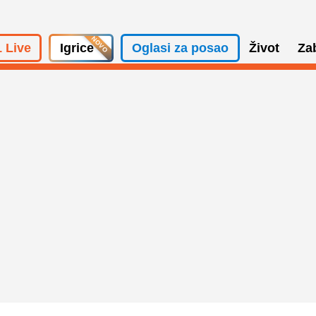
 Live
Igrice
Oglasi za posao
Život
Za