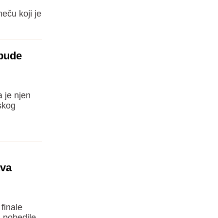
eču koji je
 bude
 je njen
skog
tva
finale
 pobedile