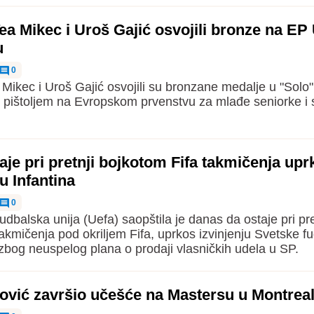
Tea Mikec i Uroš Gajić osvojili bronze na EP
u
0
 Mikec i Uroš Gajić osvojili su bronzane medalje u "Solo" 
pištoljem na Evropskom prvenstvu za mlađe seniorke i 
aje pri pretnji bojkotom Fifa takmičenja upr
ju Infantina
0
dbalska unija (Uefa) saopštila je danas da ostaje pri pre
akmičenja pod okriljem Fifa, uprkos izvinjenju Svetske f
 zbog neuspelog plana o prodaji vlasničkih udela u SP.
vić završio učešće na Mastersu u Montrea