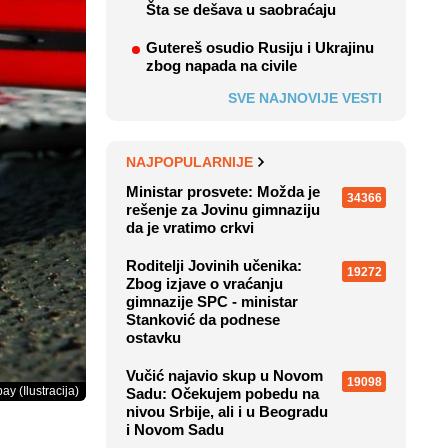
Šta se dešava u saobraćaju
Gutereš osudio Rusiju i Ukrajinu
zbog napada na civile
SVE NAJNOVIJE VESTI
NAJPOPULARNIJE
Ministar prosvete: Možda je
34366
rešenje za Jovinu gimnaziju
da je vratimo crkvi
Roditelji Jovinih učenika:
19272
Zbog izjave o vraćanju
gimnazije SPC - ministar
Stanković da podnese
ostavku
Vučić najavio skup u Novom
19098
ay (Ilustracija)
Sadu: Očekujem pobedu na
nivou Srbije, ali i u Beogradu
i Novom Sadu