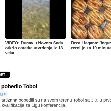
VIDEO: Dunav u Novom Sadu
Brza i lagana: Jogur
otkrio ostatke utvrđenja iz 18.
rerni je za 10 minut
veka
ORT
 pobedio Tobol
0
Partizana pobedili su na svom terenu Tobol sa 3:0, u p
 kvalifikacija za Ligu konferencija.