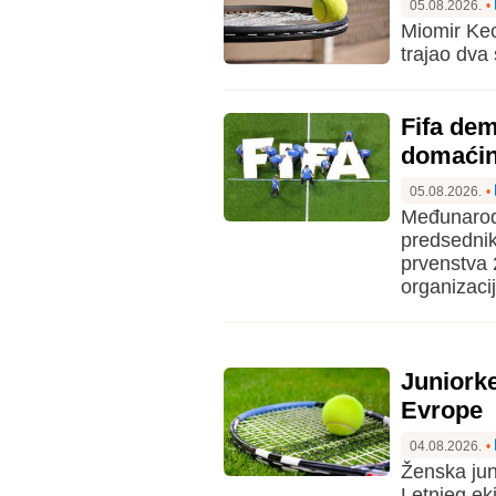
05.08.2026.
•
Miomir Kec
trajao dva 
Fifa dem
domaćin 
05.08.2026.
•
Međunarodn
predsednik
prvenstva
organizacij
Juniorke
Evrope
04.08.2026.
•
Ženska jun
Letnjeg ek