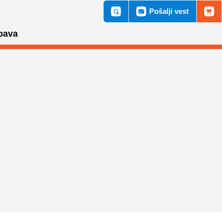
Pošalji vest
bava