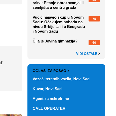
crkvi: Pitanje obrazovanja ili
zemljišta u centru grada
Vučić najavio skup u Novom
75
Sadu: Očekujem pobedu na
nivou Srbije, ali i u Beogradu
i Novom Sadu
Čija je Jovina gimnazija?
60
VIDI OSTALE
r.
OGLASI ZA POSAO
Vozači teretnih vozila, Novi Sad
Kuvar, Novi Sad
Agent za nekretnine
CALL OPERATER