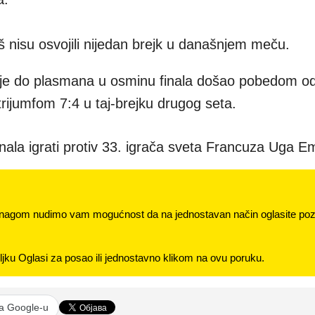
 nisu osvojili nijedan brejk u današnjem meču.
 je do plasmana u osminu finala došao pobedom od
 trijumfom 7:4 u taj-brejku drugog seta.
inala igrati protiv 33. igrača sveta Francuza Uga E
nagom nudimo vam mogućnost da na jednostavan način oglasite pozi
jku Oglasi za posao ili jednostavno klikom na ovu poruku.
na Google-u