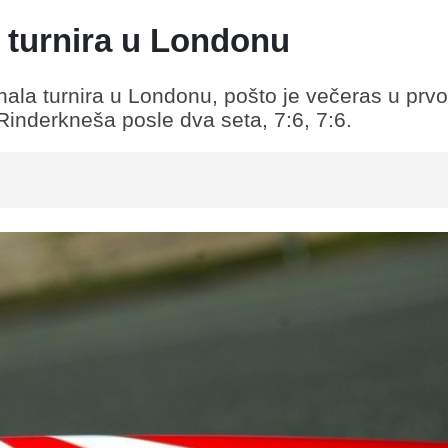
 turnira u Londonu
ala turnira u Londonu, pošto je večeras u prv
Rinderkneša posle dva seta, 7:6, 7:6.