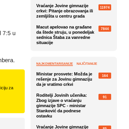
Vraćanje Jovine gimnazije
11974
crkvi: Pitanje obrazovanja ili
zemljišta u centru grada
Macut apelovao na građane
7844
da štede struju, u ponedeljak
 7:5 u
sednica Štaba za vanredne
situacije
mbera.
NAJKOMENTARISANIJE
NAJČITANIJE
Ministar prosvete: Možda je
164
rešenje za Jovinu gimnaziju
da je vratimo crkvi
ciju za
Roditelji Jovinih učenika:
91
Zbog izjave o vraćanju
gimnazije SPC - ministar
Stanković da podnese
ostavku
Vraćanje Jovine gimnazije
85