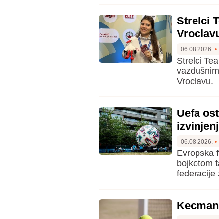
Strelci 
Vroclav
06.08.2026.
•
Strelci Tea
vazdušnim 
Vroclavu.
Uefa ost
izvinjen
06.08.2026.
•
Evropska fu
bojkotom t
federacije
Kecmano