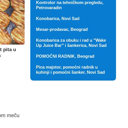
Kontrolor na tehničkom pregledu,
Petrovaradin
Konobarica, Novi Sad
Mesar-prodavac, Beograd
Konobarica za obuku i rad u "Wake
Up Juice Bar" i šankerica, Novi Sad
t pita u
a
POMOĆNI RADNIK, Beograd
Pica majstor, pomoćni radnik u
kuhinji i pomoćni šanker, Novi Sad
rvom meču