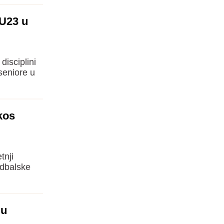
 U23 u
disciplini
seniore u
kos
tnji
udbalske
lu