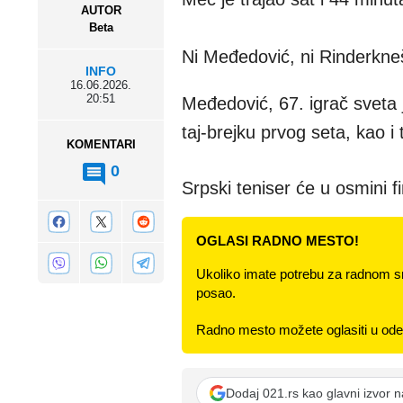
AUTOR
Beta
Ni Međedović, ni Rinderkneš
INFO
16.06.2026.
20:51
Međedović, 67. igrač sveta
taj-brejku prvog seta, kao i
KOMENTARI
0
Srpski teniser će u osmini f
OGLASI RADNO MESTO!
Ukoliko imate potrebu za radnom s
posao.
Radno mesto možete oglasiti u odel
Dodaj 021.rs kao glavni izvor 