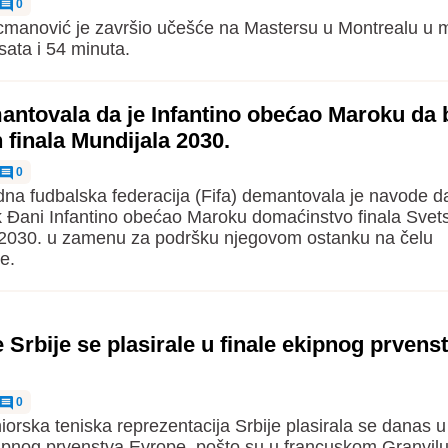
0
manović je završio učešće na Mastersu u Montrealu u m
sata i 54 minuta.
antovala da je Infantino obećao Maroku da
finala Mundijala 2030.
0
a fudbalska federacija (Fifa) demantovala je navode da
 Đani Infantino obećao Maroku domaćinstvo finala Svet
 2030. u zamenu za podršku njegovom ostanku na čelu
e.
 Srbije se plasirale u finale ekipnog prvens
0
iorska teniska reprezentacija Srbije plasirala se danas u 
ipnog prvenstva Evrope, pošto su u francuskom Granvilu