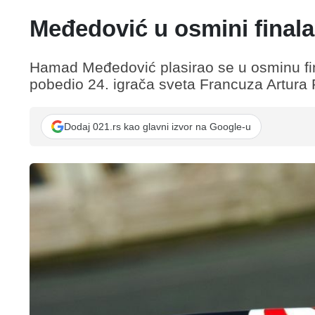
Međedović u osmini finala
Hamad Međedović plasirao se u osminu fin
pobedio 24. igrača sveta Francuza Artura 
Dodaj 021.rs kao glavni izvor na Google-u