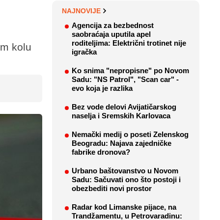
NAJNOVIJE
Agencija za bezbednost
saobraćaja uputila apel
roditeljima: Električni trotinet nije
om kolu
igračka
Ko snima "nepropisne" po Novom
Sadu: "NS Patrol", "Scan car" -
evo koja je razlika
Bez vode delovi Avijatičarskog
naselja i Sremskih Karlovaca
Nemački medij o poseti Zelenskog
Beogradu: Najava zajedničke
fabrike dronova?
Urbano baštovanstvo u Novom
Sadu: Sačuvati ono što postoji i
obezbediti novi prostor
Radar kod Limanske pijace, na
Trandžamentu, u Petrovaradinu: