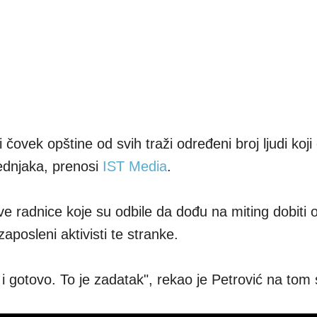
čovek opštine od svih traži određeni broj ljudi koji
ednjaka, prenosi
IST Media
.
ve radnice koje su odbile da dođu na miting dobiti 
zaposleni aktivisti te stranke.
 gotovo. To je zadatak", rekao je Petrović na tom