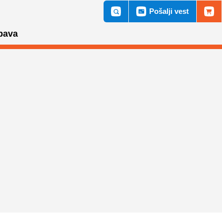
Pošalji vest
bava