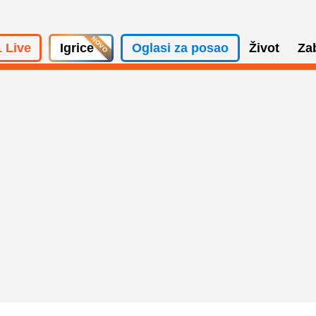
 Live
Igrice
Oglasi za posao
Život
Za