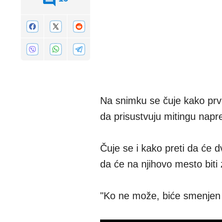
Na snimku se čuje kako prvi 
da prisustvuju mitingu napr
Čuje se i kako preti da će d
da će na njihovo mesto biti 
"Ko ne može, biće smenjen i