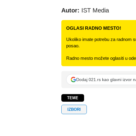
Autor:
IST Media
OGLASI RADNO MESTO!
Ukoliko imate potrebu za radnom s
posao.
Radno mesto možete oglasiti u odel
Dodaj 021.rs kao glavni izvor 
TEME
IZBORI