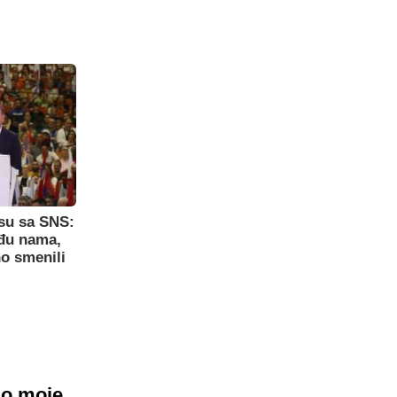
su sa SNS:
eđu nama,
o smenili
ao moje