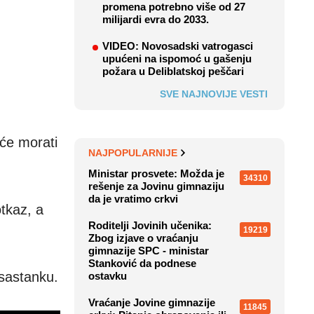
promena potrebno više od 27
milijardi evra do 2033.
VIDEO: Novosadski vatrogasci
upućeni na ispomoć u gašenju
požara u Deliblatskoj peščari
SVE NAJNOVIJE VESTI
 će morati
NAJPOPULARNIJE
Ministar prosvete: Možda je
34310
rešenje za Jovinu gimnaziju
da je vratimo crkvi
otkaz, a
Roditelji Jovinih učenika:
19219
Zbog izjave o vraćanju
gimnazije SPC - ministar
Stanković da podnese
 sastanku.
ostavku
Vraćanje Jovine gimnazije
11845