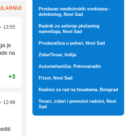
LARNIJI
Prodavac medicinskih sredstava -
defektolog, Novi Sad
Radnik za sečenje pločastog
•
13:55
nameštaja, Novi Sad
Prodavačica u pekari, Novi Sad
ga je
jude na
Zidar/Tesar, Inđija
Automehaničar, Petrovaradin
+3
Frizer, Novi Sad
Radnici za rad na fasadama, Beograd
Tesari, zidari i pomoćni radnici, Novi
•
12:46
Sad
editi