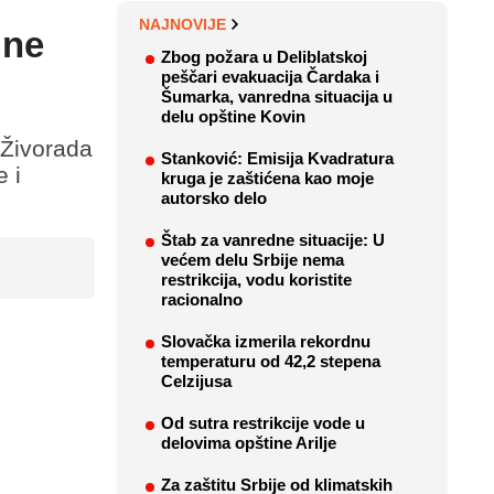
NAJNOVIJE
 ne
Zbog požara u Deliblatskoj
peščari evakuacija Čardaka i
Šumarka, vanredna situacija u
delu opštine Kovin
 Živorada
Stanković: Emisija Kvadratura
 i
kruga je zaštićena kao moje
autorsko delo
Štab za vanredne situacije: U
većem delu Srbije nema
restrikcija, vodu koristite
racionalno
Slovačka izmerila rekordnu
temperaturu od 42,2 stepena
Celzijusa
Od sutra restrikcije vode u
delovima opštine Arilje
Za zaštitu Srbije od klimatskih