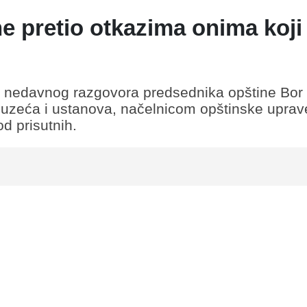
e pretio otkazima onima koji
k nedavnog razgovora predsednika opštine Bor
duzeća i ustanova, načelnicom opštinske uprave
od prisutnih.