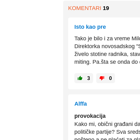
KOMENTARI
19
Isto kao pre
Tako je bilo i za vreme Mil
Direktorka novosadskog "St
živelo stotine radnika, stav
miting. Pa.šta se onda do
3
0
Alffa
provokacija
Kako mi, obični građani da
političke partije? Sva sred
pošteno a ne plaćati za gl