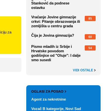
Stanković da podnese
ostavku
Vraćanje Jovine gimnazije
85
crkvi: Pitanje obrazovanja ili
zemljišta u centru grada
ciju za
Čija je Jovina gimnazija?
60
Pismo mladih iz Srbije i
54
Hrvatske povodom
godišnjice od "Oluje": I dalje
smo susedi
VIDI OSTALE
OGLASI ZA POSAO
Agent za nekretnine
Vozač B kategorije, Novi Sad