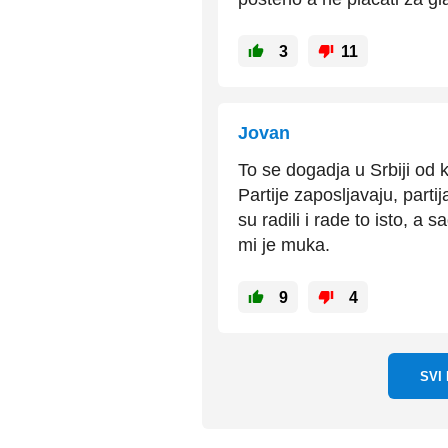
3
11
Jovan
To se dogadja u Srbiji od 
Partije zaposljavaju, parti
su radili i rade to isto, a
mi je muka.
9
4
SVI