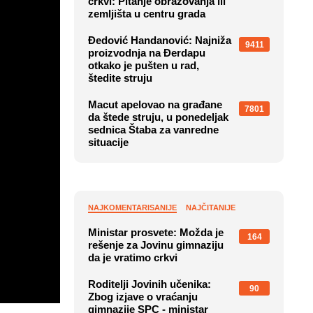
crkvi: Pitanje obrazovanja ili
zemljišta u centru grada
Đedović Handanović: Najniža
9411
proizvodnja na Đerdapu
otkako je pušten u rad,
štedite struju
Macut apelovao na građane
7801
da štede struju, u ponedeljak
sednica Štaba za vanredne
situacije
NAJKOMENTARISANIJE
NAJČITANIJE
Ministar prosvete: Možda je
164
rešenje za Jovinu gimnaziju
da je vratimo crkvi
Roditelji Jovinih učenika:
90
Zbog izjave o vraćanju
gimnazije SPC - ministar