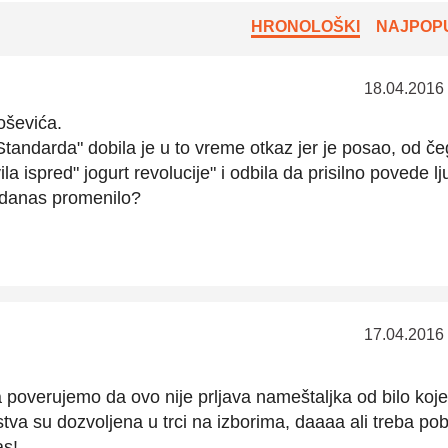
HRONOLOŠKI
NAJPOPU
18.04.2016
oševića.
andarda" dobila je u to vreme otkaz jer je posao, od če
ila ispred" jogurt revolucije" i odbila da prisilno povede l
 danas promenilo?
17.04.2016
 poverujemo da ovo nije prljava nameštaljka od bilo koje
stva su dozvoljena u trci na izborima, daaaa ali treba pob
as!