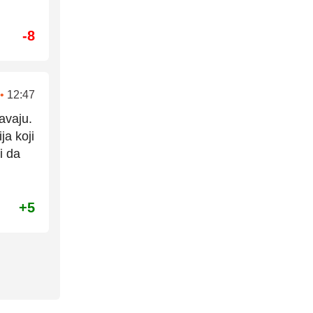
-8
•
12:47
avaju.
ja koji
i da
+5