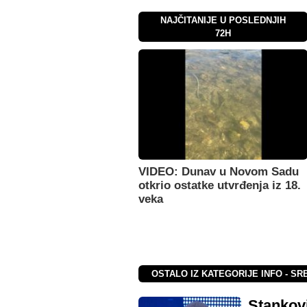
NAJČITANIJE U POSLEDNJIH
72H
VIDEO: Dunav u Novom Sadu
otkrio ostatke utvrđenja iz 18.
veka
OSTALO IZ KATEGORIJE INFO - SR
Stankovi