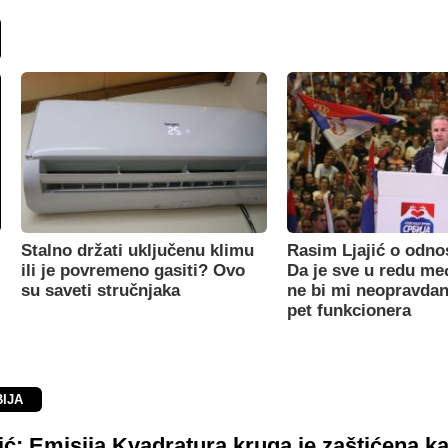
Stalno držati uključenu klimu
Rasim Ljajić o odno
ili je povremeno gasiti? Ovo
Da je sve u redu m
su saveti stručnjaka
ne bi mi neopravdan
pet funkcionera
BIJA
ć: Emisija Kvadratura kruga je zaštićena k