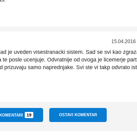
15.04.2016
kad je uveden visestranacki sistem. Sad se svi kao zgraz
ja te posle ucenjuje. Odvratnije od ovoga je licemerje parti
 sad prizuvaju samo naprednjake. Svi ste vi takp odvrato ist
19
OSTAVI KOMENTAR
 KOMENTARI