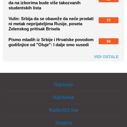
da na izborima bude više takozvanih
studentskih lista
Vulin: Srbija da se obaveže da neće prodati
77
ni metak neprijateljima Rusije, poseta
Zelenskog pritisak Brisela
Pismo mladih iz Srbije i Hrvatske povodom
56
godišnjice od "Oluje": I dalje smo susedi
VIDI OSTALE
Najnovije
Najčitanije
Radio 021 live
Shopins