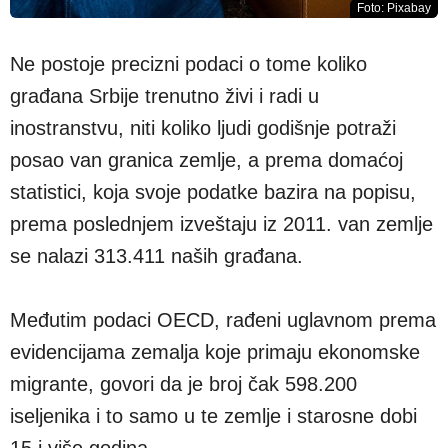
Foto: Pixabay
Ne postoje precizni podaci o tome koliko
građana Srbije trenutno živi i radi u
inostranstvu, niti koliko ljudi godišnje potraži
posao van granica zemlje, a prema domaćoj
statistici, koja svoje podatke bazira na popisu,
prema poslednjem izveštaju iz 2011. van zemlje
se nalazi 313.411 naših građana.
Međutim podaci OECD, rađeni uglavnom prema
evidencijama zemalja koje primaju ekonomske
migrante, govori da je broj čak 598.200
iseljenika i to samo u te zemlje i starosne dobi
15 i više godina.