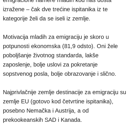
izražene – čak dve trećine ispitanika iz te
kategorije želi da se iseli iz zemlje.
Motivacija mladih za emigraciju je skoro u
potpunosti ekonomska (81,9 odsto). Oni žele
poboljšanje životnog standarda, lakše
zaposlenje, bolje uslovi za pokretanje
sopstvenog posla, bolje obrazovanje i slično.
Najprivlačnije zemlje destinacije za emigraciju su
zemlje EU (gotovo kod četvrtine ispitanika),
posebno Nemačka i Austrija, a od
prekookeanskih SAD i Kanada.