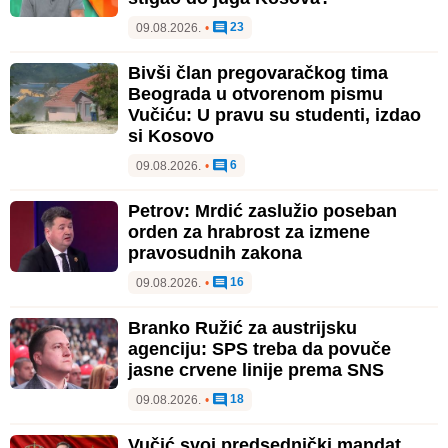
23
09.08.2026.
•
Bivši član pregovaračkog tima
Beograda u otvorenom pismu
Vučiću: U pravu su studenti, izdao
si Kosovo
6
09.08.2026.
•
Petrov: Mrdić zaslužio poseban
orden za hrabrost za izmene
pravosudnih zakona
16
09.08.2026.
•
Branko Ružić za austrijsku
agenciju: SPS treba da povuče
jasne crvene linije prema SNS
18
09.08.2026.
•
Vučić svoj predsednički mandat