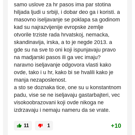
samo uslove za hr pasos ima par stotina
hiljada ljudi u srbiji, i dobar deo ga i koristi. a
masovno iseljavanje se poklapa sa godinom
kad su najrazvijenije evropske zemlje
otvorile trziste rada hrvatskoj, nemacka,
skandinavija, irska, a to je negde 2013. a
gde su na sve to oni koji ispunjavaju pravo
na madjarski pasos ili ga vec imaju?
naravno iseljavanje odgovora vlasti kako
ovde, tako i u hr, kako bi se hvalili kako je
manja nezaposlenost.
a sto se doznaka tice, one su u konstantnom
padu, vise se ne iseljavaju gastarbajteri, vec
visokoobrazovani koji ovde nikoga ne
izdrzavaju i nemaju nameru da se vrate.
+10
11
1