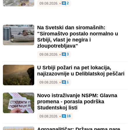
2
09.08.2026.
•
Na Svetski dan siromašnih:
"Siromaštvo postalo normalno u
Srbiji, vlast je negira i
zloupotrebljava"
3
09.08.2026.
•
U Srbiji požari na pet lokacija,
najizazovnije u Deliblatskoj peščari
1
09.08.2026.
•
Novo istraživanje NSPM: Glavna
promena - porasla podrška
Studentskoj listi
16
09.08.2026.
•
Agroanalitičar: Država nema pare