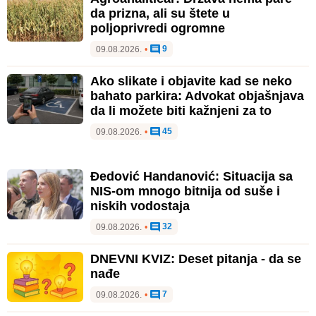
da prizna, ali su štete u
poljoprivredi ogromne
9
09.08.2026.
•
Ako slikate i objavite kad se neko
bahato parkira: Advokat objašnjava
da li možete biti kažnjeni za to
45
09.08.2026.
•
Đedović Handanović: Situacija sa
NIS-om mnogo bitnija od suše i
niskih vodostaja
32
09.08.2026.
•
DNEVNI KVIZ: Deset pitanja - da se
nađe
7
09.08.2026.
•