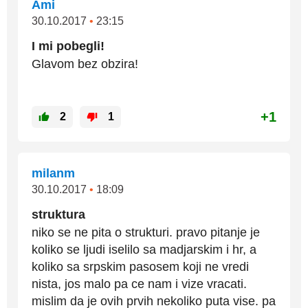
Ami
30.10.2017
•
23:15
I mi pobegli!
Glavom bez obzira!
+1
2
1
milanm
30.10.2017
•
18:09
struktura
niko se ne pita o strukturi. pravo pitanje je
koliko se ljudi iselilo sa madjarskim i hr, a
koliko sa srpskim pasosem koji ne vredi
nista, jos malo pa ce nam i vize vracati.
mislim da je ovih prvih nekoliko puta vise. pa