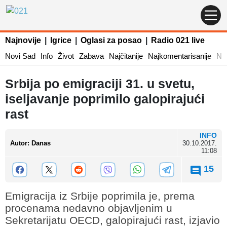
Najnovije
|
Igrice
|
Oglasi za posao
|
Radio 021 live
Novi Sad
Info
Život
Zabava
Najčitanije
Najkomentarisanije
Naj
Srbija po emigraciji 31. u svetu,
iseljavanje poprimilo galopirajući
rast
INFO
Autor
:
Danas
30.10.2017.
11:08
15
Emigracija iz Srbije poprimila je, prema
procenama nedavno objavljenim u
Sekretarijatu OECD, galopirajući rast, izjavio