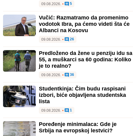
5
09.08.2026.
•
Vučić: Razmatramo da promenimo
vodotok Ibra, pa ćemo videti šta će
Albanci na Kosovu
26
09.08.2026.
•
Predloženo da žene u penziju idu sa
55, a muškarci sa 60 godina: Koliko
je to realno?
36
09.08.2026.
•
Studentkinja: Čim budu raspisani
izbori, biće objavljena studentska
lista
1
09.08.2026.
•
Poređenje minimalaca: Gde je
Srbija na evropskoj lestvici?