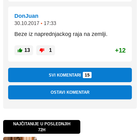
DonJuan
30.10.2017
•
17:33
Beze iz naprednjackog raja na zemlji.
+12
13
1
15
SVI KOMENTARI
OSTAVI KOMENTAR
NAJČITANIJE U POSLEDNJIH
72H