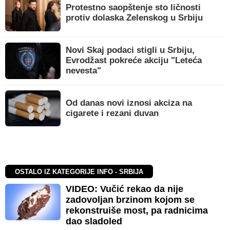
Protestno saopštenje sto ličnosti
protiv dolaska Zelenskog u Srbiju
Novi Skaj podaci stigli u Srbiju,
Evrodžast pokreće akciju "Leteća
nevesta"
Od danas novi iznosi akciza na
cigarete i rezani duvan
OSTALO IZ KATEGORIJE INFO - SRBIJA
VIDEO: Vučić rekao da nije
zadovoljan brzinom kojom se
rekonstruiše most, pa radnicima
dao sladoled