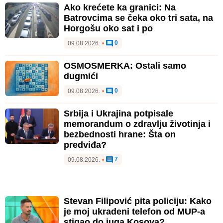
Ako krećete ka granici: Na
Batrovcima se čeka oko tri sata, na
Horgošu oko sat i po
0
09.08.2026.
•
OSMOSMERKA: Ostali samo
dugmići
0
09.08.2026.
•
Srbija i Ukrajina potpisale
memorandum o zdravlju životinja i
bezbednosti hrane: Šta on
predviđa?
7
09.08.2026.
•
Stevan Filipović pita policiju: Kako
je moj ukradeni telefon od MUP-a
stigao do juga Kosova?