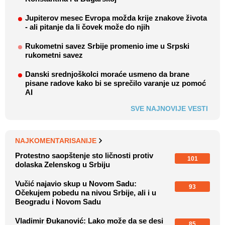
Jupiterov mesec Evropa možda krije znakove života
- ali pitanje da li čovek može do njih
Rukometni savez Srbije promenio ime u Srpski
rukometni savez
Danski srednjoškolci moraće usmeno da brane
pisane radove kako bi se sprečilo varanje uz pomoć
AI
SVE NAJNOVIJE VESTI
NAJKOMENTARISANIJE
Protestno saopštenje sto ličnosti protiv
101
dolaska Zelenskog u Srbiju
Vučić najavio skup u Novom Sadu:
93
Očekujem pobedu na nivou Srbije, ali i u
Beogradu i Novom Sadu
Vladimir Đukanović: Lako može da se desi
85