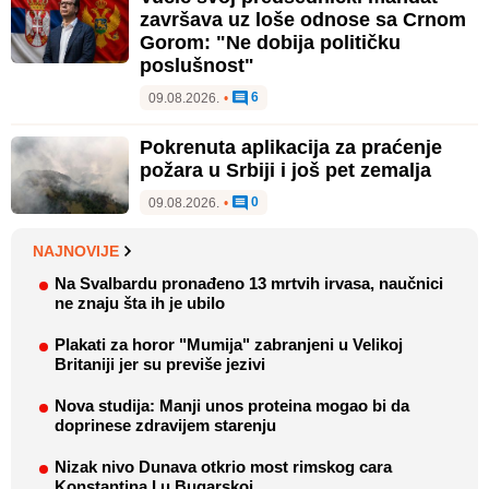
završava uz loše odnose sa Crnom
Gorom: "Ne dobija političku
poslušnost"
6
09.08.2026.
•
Pokrenuta aplikacija za praćenje
požara u Srbiji i još pet zemalja
0
09.08.2026.
•
NAJNOVIJE
Na Svalbardu pronađeno 13 mrtvih irvasa, naučnici
ne znaju šta ih je ubilo
Plakati za horor "Mumija" zabranjeni u Velikoj
Britaniji jer su previše jezivi
Nova studija: Manji unos proteina mogao bi da
doprinese zdravijem starenju
Nizak nivo Dunava otkrio most rimskog cara
Konstantina I u Bugarskoj