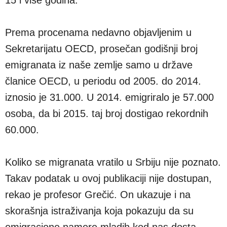
Prema procenama nedavno objavljenim u
Sekretarijatu OECD, prosečan godišnji broj
emigranata iz naše zemlje samo u države
članice OECD, u periodu od 2005. do 2014.
iznosio je 31.000. U 2014. emigriralo je 57.000
osoba, da bi 2015. taj broj dostigao rekordnih
60.000.
Koliko se migranata vratilo u Srbiju nije poznato.
Takav podatak u ovoj publikaciji nije dostupan,
rekao je profesor Grečić. On ukazuje i na
skorašnja istraživanja koja pokazuju da su
emigracione namere mladih kod nas dosta