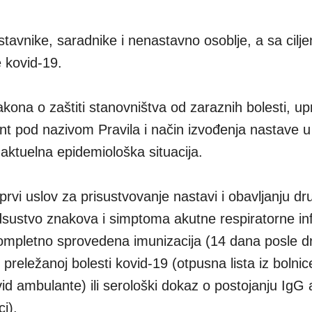
stavnike, saradnike i nenastavno osoblje, a sa cilj
e kovid-19.
kona o zaštiti stanovništva od zaraznih bolesti, u
ent pod nazivom Pravila i način izvođenja nastave u
 aktuelna epidemiološka situacija.
rvi uslov za prisustvovanje nastavi i obavljanju dr
odsustvo znakova i simptoma akutne respiratorne inf
e kompletno sprovedena imunizacija (14 dana posle 
 preležanoj bolesti kovid-19 (otpusna lista iz bolnice 
d ambulante) ili serološki dokaz o postojanju IgG a
ci).