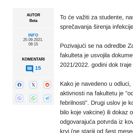
AUTOR
To će važiti za studente, na
Beta
sprečavanja širenja infekcij
INFO
25.09.2021.
08:15
Pozivajući se na odredbe Za
fakulteta je usvojila dokum
KOMENTARI
2021/2022. godini dok traje
15
Kako je navedeno u odluci, p
aktivnosti na fakultetu je "
febrilnosti". Drugi uslov j
bilo koje vakcine) ili dokaz o
odgovarajuća potvrda iz kovi
krvi (ne stariji od šest mese