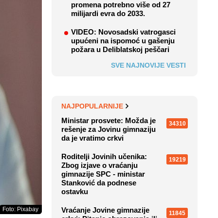
promena potrebno više od 27
milijardi evra do 2033.
VIDEO: Novosadski vatrogasci
upućeni na ispomoć u gašenju
požara u Deliblatskoj peščari
SVE NAJNOVIJE VESTI
NAJPOPULARNIJE
Ministar prosvete: Možda je
34310
rešenje za Jovinu gimnaziju
da je vratimo crkvi
Roditelji Jovinih učenika:
19219
Zbog izjave o vraćanju
gimnazije SPC - ministar
Stanković da podnese
ostavku
Foto: Pixabay
Vraćanje Jovine gimnazije
11845