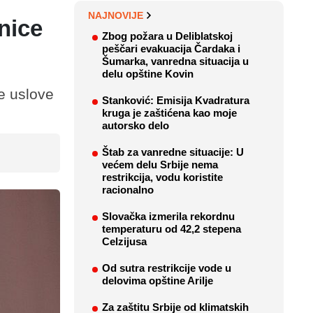
NAJNOVIJE
nice
Zbog požara u Deliblatskoj
peščari evakuacija Čardaka i
Šumarka, vanredna situacija u
delu opštine Kovin
e uslove
Stanković: Emisija Kvadratura
kruga je zaštićena kao moje
autorsko delo
Štab za vanredne situacije: U
većem delu Srbije nema
restrikcija, vodu koristite
racionalno
Slovačka izmerila rekordnu
temperaturu od 42,2 stepena
Celzijusa
Od sutra restrikcije vode u
delovima opštine Arilje
Za zaštitu Srbije od klimatskih