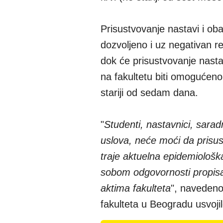
Prisustvovanje nastavi i oba
dozvoljeno i uz negativan rez
dok će prisustvovanje nastav
na fakultetu biti omogućeno 
stariji od sedam dana.
"
Studenti, nastavnici, sarad
uslova, neće moći da prisus
traje aktuelna epidemiološk
sobom odgovornosti propis
aktima fakulteta
", navedeno
fakulteta u Beogradu usvoji