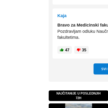
Kaja
Bravo za Medicinski faku
Pozdravljam odluku Naučno
fakultetima.
47
35
SVI
NAJČITANIJE U POSLEDNJIH
72H