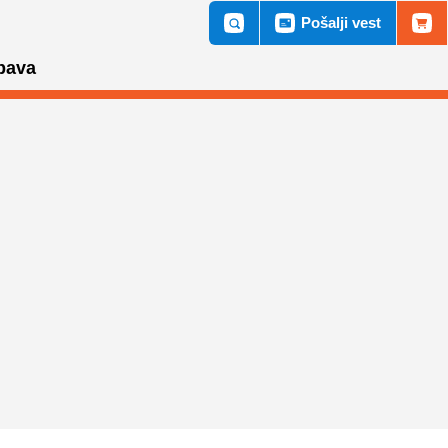
Pošalji vest
bava