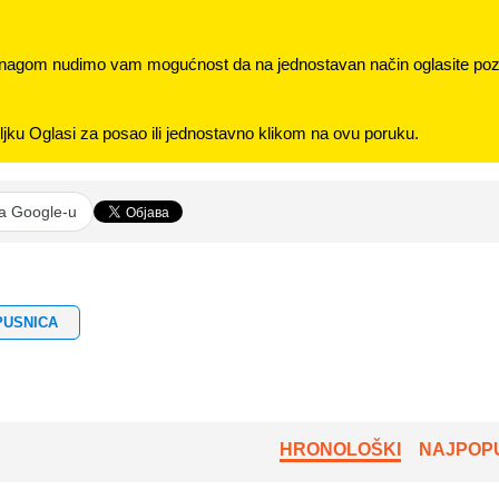
nagom nudimo vam mogućnost da na jednostavan način oglasite pozi
jku Oglasi za posao ili jednostavno klikom na ovu poruku.
na Google-u
PUSNICA
HRONOLOŠKI
NAJPOPU