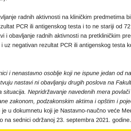
vljanje radnih aktivnosti na kliničkim predmetima b
ultat PCR ili antigenskog testa i to ne stariji od 7
i i obavljanje radnih aktivnosti na pretkliničkim pr
i uz negativan rezultat PCR ili antigenskog testa koj
nici i nenastavno osoblje koji ne ispune jedan od n
tvuju nastavi ni obavljanju drugih poslova na Fakul
a situacija. Nepridržavanje navedenih mera povlači
ane zakonom, podzakonskim aktima i opštim i poj
 je u dokumnetu koji je Nastavno-naučno veće Me
lo na sednici održanoj 23. septembra 2021. godine