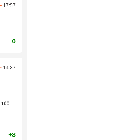
•
17:57
0
•
14:37
m!!!
+8