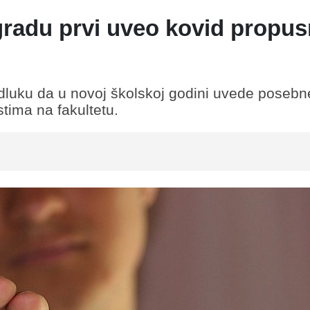
gradu prvi uveo kovid propus
odluku da u novoj školskoj godini uvede posebn
stima na fakultetu.