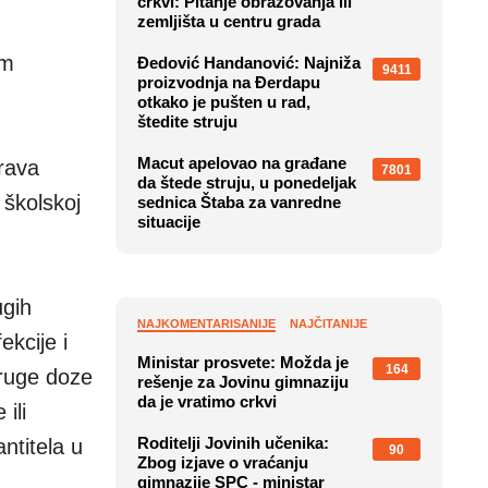
crkvi: Pitanje obrazovanja ili
zemljišta u centru grada
em
Đedović Handanović: Najniža
9411
proizvodnja na Đerdapu
otkako je pušten u rad,
štedite struju
Macut apelovao na građane
prava
7801
da štede struju, u ponedeljak
 školskoj
sednica Štaba za vanredne
situacije
ugih
NAJKOMENTARISANIJE
NAJČITANIJE
ekcije i
Ministar prosvete: Možda je
164
druge doze
rešenje za Jovinu gimnaziju
da je vratimo crkvi
ili
Roditelji Jovinih učenika:
ntitela u
90
Zbog izjave o vraćanju
gimnazije SPC - ministar