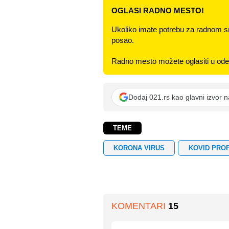
OGLASI RADNO MESTO!
Ukoliko imate potrebu za radnom s
posao.
Radno mesto možete oglasiti u odel
Dodaj 021.rs kao glavni izvor 
TEME
KORONA VIRUS
KOVID PRO
KOMENTARI
15