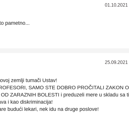
01.10.2021
to pametno...
25.09.2021
ovoj zemlji tumači Ustav!
 PROFESORI, SAMO STE DOBRO PROČITALI ZAKON O
 ZARAZNIH BOLESTI i preduzeli mere u skladu sa ti
a i kao diskriminacija!
are budući lekari, nek idu na druge poslove!