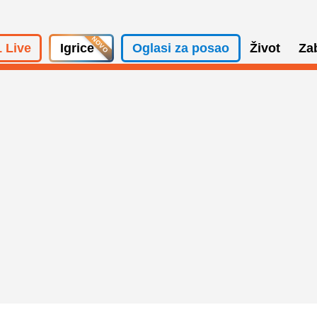
 Live
Igrice
Oglasi za posao
Život
Za