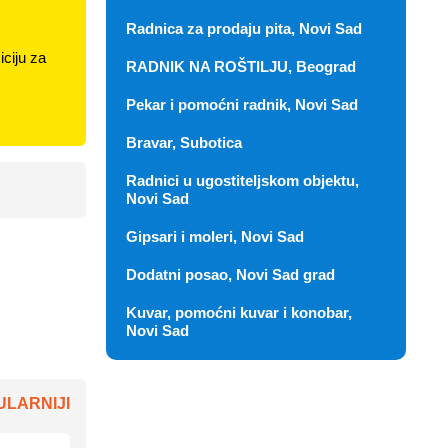
Radnica za prodaju pita, Novi Sad
ciju za
RADNIK NA ROŠTILJU, Beograd
Pekar i pomoćni radnik, Novi Sad
Bravar, Subotica
Radnici u ugostiteljskom objektu,
Novi Sad
Gipsari i moleri, Novi Sad
Dodatni posao, Novi Sad grad
Kuvar, pomoćni kuvar i konobar,
Novi Sad
LARNIJI