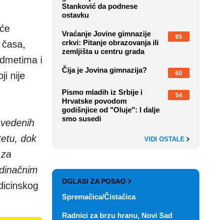
Stanković da podnese
ostavku
iće
Vraćanje Jovine gimnazije
85
crkvi: Pitanje obrazovanja ili
2 časa,
zemljišta u centru grada
edmetima i
Čija je Jovina gimnazija?
60
i nije
Pismo mladih iz Srbije i
54
Hrvatske povodom
godišnjice od "Oluje": I dalje
smo susedi
avedenih
tetu, dok
VIDI OSTALE
 za
edinačnim
OGLASI ZA POSAO
dicinskog
Spremačica/Čistačica
.
Radnici za brzu hranu, Novi Sad