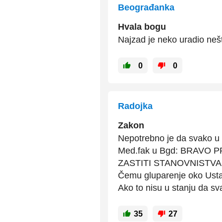
Beograđanka
Hvala bogu
Najzad je neko uradio neš
0
0
Radojka
Zakon
Nepotrebno je da svako u 
Med.fak u Bgd: BRAVO
ZASTITI STANOVNISTVA OD
Čemu gluparenje oko Ustav
Ako to nisu u stanju da sv
35
27