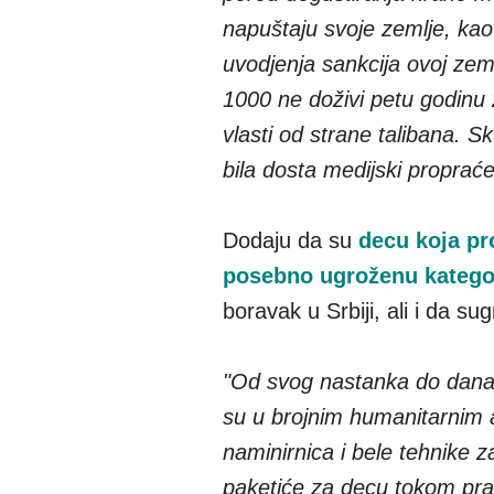
napuštaju svoje zemlje, ka
uvodjenja sankcija ovoj zeml
1000 ne doživi petu godinu 
vlasti od strane talibana. Sk
bila dosta medijski propraće
Dodaju da su
decu koja pr
posebno ugroženu katego
boravak u Srbiji, ali i da s
"Od svog nastanka do danas
su u brojnim humanitarnim
naminirnica i bele tehnike z
paketiće za decu tokom praz