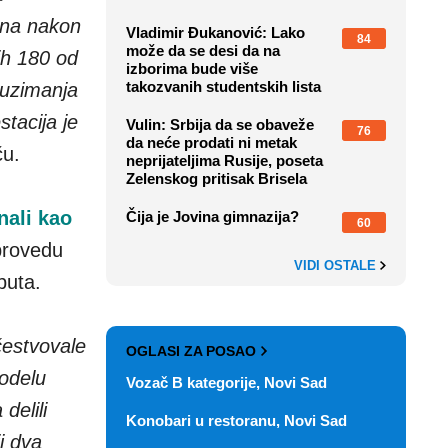
ena nakon
Vladimir Đukanović: Lako
84
može da se desi da na
jih 180 od
izborima bude više
takozvanih studentskih lista
euzimanja
stacija je
Vulin: Srbija da se obaveže
76
da neće prodati ni metak
ču.
neprijateljima Rusije, poseta
Zelenskog pritisak Brisela
nali kao
Čija je Jovina gimnazija?
60
provedu
VIDI OSTALE
 puta.
čestvovale
OGLASI ZA POSAO
odelu
Vozač B kategorije, Novi Sad
delili
Konobari u restoranu, Novi Sad
i dva