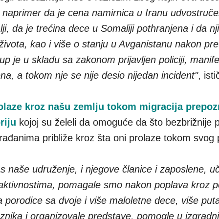
o naprimer da je cena namirnica u Iranu udvostruč
ji, da je trećina dece u Somaliji pothranjena i da n
života, kao i više o stanju u Avganistanu nakon pr
up je u skladu sa zakonom prijavljen policiji, manife
na, a tokom nje se nije desio nijedan incident"
, isti
olaze kroz našu zemlju tokom migracija prepoz
riju
kojoj su želeli da omoguće da što bezbrižnije 
ugrađanima približe kroz šta oni prolaze tokom svog
 naše udruženje, i njegove članice i zaposlene, u
 aktivnostima, pomagale smo nakon poplava kroz p
a porodice sa dvoje i više maloletne dece, više puta 
nika i organizovale predstave, pomogle u izgradnj