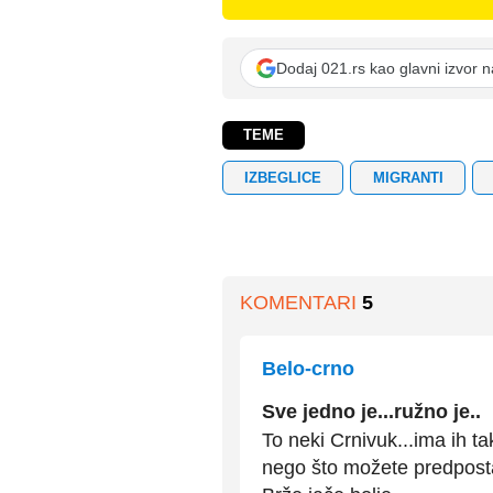
Dodaj 021.rs kao glavni izvor 
TEME
IZBEGLICE
MIGRANTI
KOMENTARI
5
Belo-crno
Sve jedno je...ružno je..
To neki Crnivuk...ima ih t
nego što možete predposta