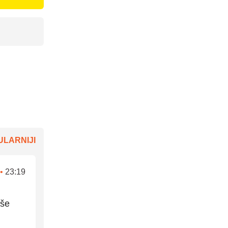
LARNIJI
•
23:19
iše