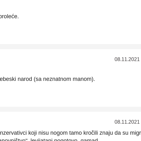
proleće.
08.11.2021
nebeski narod (sa neznatnom manom).
08.11.2021
konzervativci koji nisu nogom tamo kročili znaju da su migr
novništvo". levijatani pogotovo, gamad.