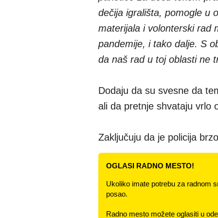
dečija igrališta, pomogle u
materijala i volonterski ra
pandemije, i tako dalje. S 
da naš rad u toj oblasti ne
Dodaju da su svesne da tem
ali da pretnje shvataju vrlo 
Zaključuju da je policija br
OGLASI RADNO MESTO!
Ukoliko imate potrebu za radnom s
posao.
Radno mesto možete oglasiti u odel