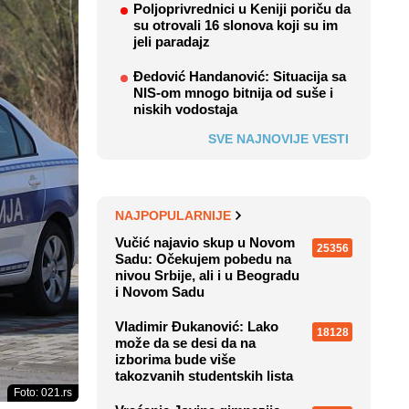
Poljoprivrednici u Keniji poriču da
su otrovali 16 slonova koji su im
jeli paradajz
Đedović Handanović: Situacija sa
NIS-om mnogo bitnija od suše i
niskih vodostaja
SVE NAJNOVIJE VESTI
NAJPOPULARNIJE
Vučić najavio skup u Novom
25356
Sadu: Očekujem pobedu na
nivou Srbije, ali i u Beogradu
i Novom Sadu
Vladimir Đukanović: Lako
18128
može da se desi da na
izborima bude više
takozvanih studentskih lista
Foto: 021.rs