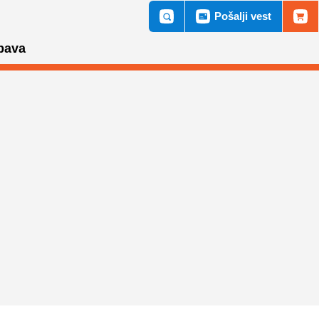
Pošalji vest
bava