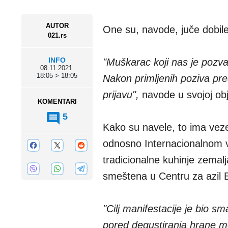
AUTOR
One su, navode, juče dobile
021.rs
INFO
"Muškarac koji nas je pozv
08.11.2021.
18:05 > 18:05
Nakon primljenih poziva pred
prijavu",
navode u svojoj obj
KOMENTARI
5
Kako su navele, to ima vez
odnosno Internacionalnom v
tradicionalne kuhinje zemalj
smeštena u Centru za azil
"Cilj manifestacije je bio sm
pored degustiranja hrane mo