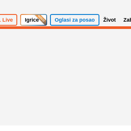
 Live
Igrice
Oglasi za posao
Život
Za