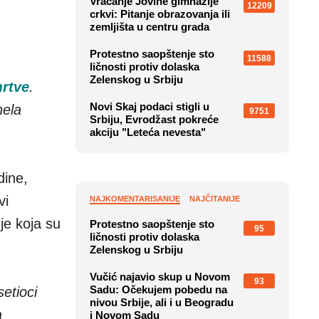
Vraćanje Jovine gimnazije
12209
crkvi: Pitanje obrazovanja ili
zemljišta u centru grada
Protestno saopštenje sto
11588
ličnosti protiv dolaska
Zelenskog u Srbiju
mrtve
.
Novi Skaj podaci stigli u
nela
9751
Srbiju, Evrodžast pokreće
akciju "Leteća nevesta"
dine,
vi
NAJKOMENTARISANIJE
NAJČITANIJE
je koja su
Protestno saopštenje sto
95
ličnosti protiv dolaska
Zelenskog u Srbiju
Vučić najavio skup u Novom
93
Sadu: Očekujem pobedu na
setioci
nivou Srbije, ali i u Beogradu
a
i Novom Sadu