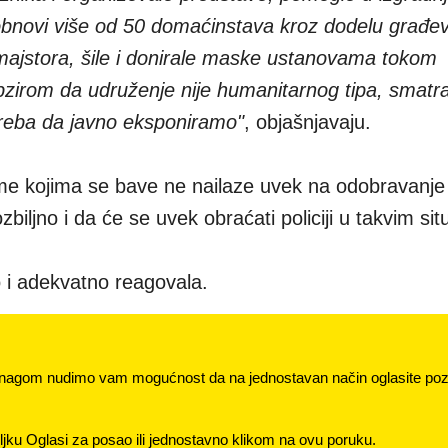
 obnovi više od 50 domaćinstava kroz dodelu građe
d majstora, šile i donirale maske ustanovama tokom
obzirom da udruženje nije humanitarnog tipa, smatr
 treba da javno eksponiramo"
, objašnjavaju.
e kojima se bave ne nailaze uvek na odobravanje s
ozbiljno i da će se uvek obraćati policiji u takvim si
zo i adekvatno reagovala.
nagom nudimo vam mogućnost da na jednostavan način oglasite pozi
jku Oglasi za posao ili jednostavno klikom na ovu poruku.