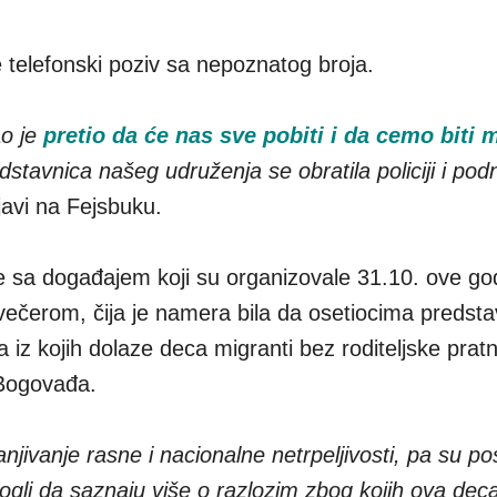
 telefonski poziv sa nepoznatog broja.
ao je
pretio da će nas sve pobiti i da cemo biti 
stavnica našeg udruženja se obratila policiji i pod
avi na Fejsbuku.
e sa događajem koji su organizovale 31.10. ove go
ečerom, čija je namera bila da osetiocima predsta
a iz kojih dolaze deca migranti bez roditeljske pratn
 Bogovađa.
anjivanje rasne i nacionalne netrpeljivosti, pa su po
gli da saznaju više o razlozim zbog kojih ova dec