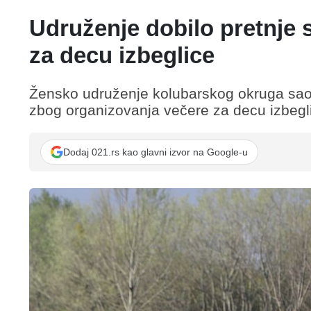
Udruženje dobilo pretnje
za decu izbeglice
Žensko udruženje kolubarskog okruga saop
zbog organizovanja večere za decu izbegl
Dodaj 021.rs kao glavni izvor na Google-u