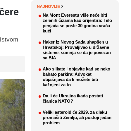
NAJNOVIJE
čere
Na Mont Everestu više neće biti
zelenih čizama kao orijentira: Telo
penjača se posle 30 godina vraća
kući
bistvom
Haker iz Novog Sada uhapšen u
Hrvatskoj: Provaljivao u državne
sisteme, sumnja se da je povezan
sa BIA
Ako slikate i objavite kad se neko
bahato parkira: Advokat
objašnjava da li možete biti
kažnjeni za to
Da li će Ukrajina ikada postati
članica NATO?
Veliki asteroid će 2029. za dlaku
promašiti Zemlju, ali postoji jedan
problem