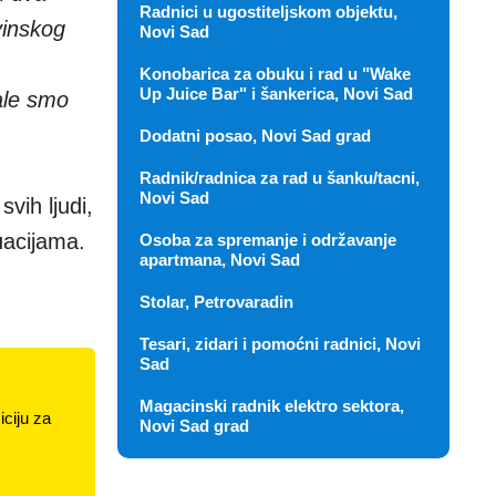
Radnici u ugostiteljskom objektu,
vinskog
Novi Sad
Konobarica za obuku i rad u "Wake
Up Juice Bar" i šankerica, Novi Sad
ale smo
Dodatni posao, Novi Sad grad
Radnik/radnica za rad u šanku/tacni,
Novi Sad
vih ljudi,
tuacijama.
Osoba za spremanje i održavanje
apartmana, Novi Sad
Stolar, Petrovaradin
Tesari, zidari i pomoćni radnici, Novi
Sad
Magacinski radnik elektro sektora,
ciju za
Novi Sad grad