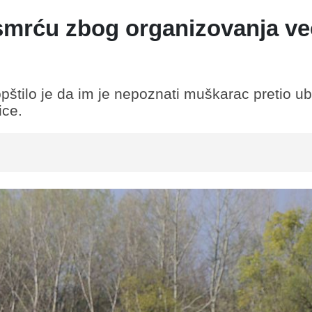
 smrću zbog organizovanja ve
štilo je da im je nepoznati muškarac pretio u
ice.