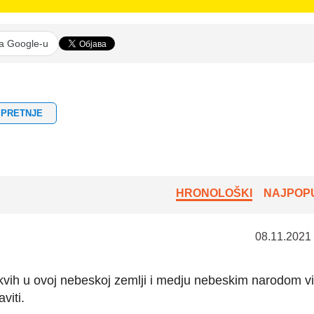
na Google-u
PRETNJE
HRONOLOŠKI
NAJPOPU
08.11.2021
akvih u ovoj nebeskoj zemlji i medju nebeskim narodom v
viti.