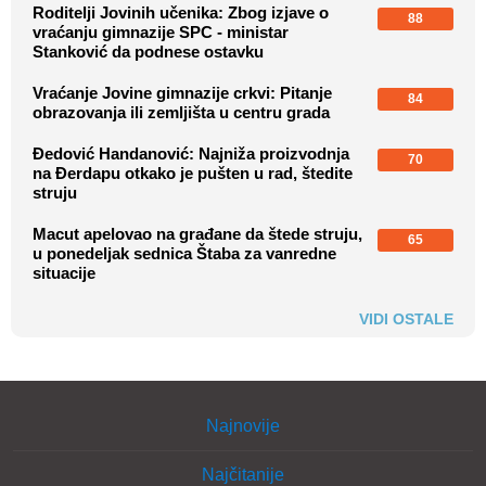
Roditelji Jovinih učenika: Zbog izjave o
88
vraćanju gimnazije SPC - ministar
Stanković da podnese ostavku
Vraćanje Jovine gimnazije crkvi: Pitanje
84
obrazovanja ili zemljišta u centru grada
Đedović Handanović: Najniža proizvodnja
70
na Đerdapu otkako je pušten u rad, štedite
struju
Macut apelovao na građane da štede struju,
65
u ponedeljak sednica Štaba za vanredne
situacije
VIDI OSTALE
Najnovije
Najčitanije