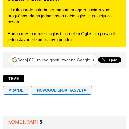
Ukoliko imate potrebu za radnom snagom nudimo vam
mogućnost da na jednostavan način oglasite poziciju za
posao.
Radno mesto možete oglasiti u odeljku Oglasi za posao ili
jednostavno klikom na ovu poruku.
Dodaj 021.rs kao glavni izvor na Google-u
TEME
VRANJE
NOVOGODIŠNJA RASVETA
KOMENTARI
5