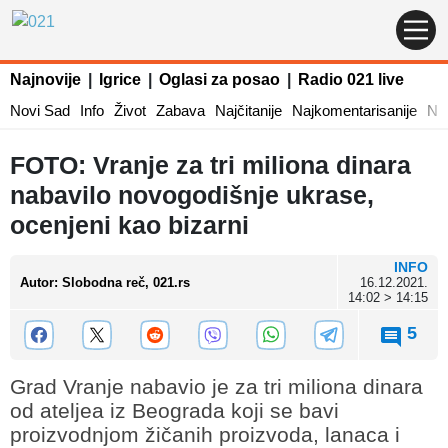
Najnovije
|
Igrice
|
Oglasi za posao
|
Radio 021 live
Novi Sad
Info
Život
Zabava
Najčitanije
Najkomentarisanije
Naj
FOTO: Vranje za tri miliona dinara
nabavilo novogodišnje ukrase,
ocenjeni kao bizarni
INFO
Autor
:
Slobodna reč, 021.rs
16.12.2021.
14:02 > 14:15
5
Grad Vranje nabavio je za tri miliona dinara
od ateljea iz Beograda koji se bavi
proizvodnjom žičanih proizvoda, lanaca i