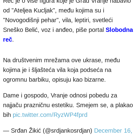
Reč je o više figura koje je Grad Vranje nabavio
od "Ateljea Kucljak", među kojima su i
"Novogodišnji pehar", vila, leptiri, svetleći
Sneško Belić, voz i anđeo, piše portal
Slobodna
reč
.
Na društvenim mrežama ove ukrase, među
kojima je i šljašteća vila koja podseća na
ogromnu barbiku, opisuju kao bizarne.
Dame i gospodo, Vranje odnosi pobedu za
najjaču prazničnu estetiku. Smejem se, a plakao
bih
pic.twitter.com/RyzWP4fprd
— Srđan Žikić (@srdjankosrdjan)
December 16,