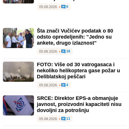
6
05.08.2026.
•
Šta znači Vučićev podatak o 80
odsto opredeljenih: "Jedno su
ankete, drugo izlaznost"
16
05.08.2026.
•
FOTO: Više od 30 vatrogasaca i
nekoliko helikoptera gase požar u
Deliblatskoj peščari
4
05.08.2026.
•
SRCE: Direktor EPS-a obmanjuje
javnost, proizvodni kapaciteti nisu
dovoljni za potrošnju
11
05.08.2026.
•