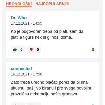
HRONOLOŠKI
NAJPOPULARNIJI
Dr. Who
17.12.2021
•
14:55
Ko je odgovoran treba od platu sam da
plati,a figure nek si gi nosi doma...
0
0
0
connected
16.12.2021
•
17:56
Zato treba uredno plaćati porez da bi imali
ukusnu, pažljivo biranu i pre svega povoljnu
prazničnu dekoraciju naših gradova.