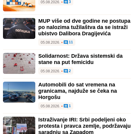
3
05.08.2026.
•
MUP više od dve godine ne postupa
po nalozima tužilaštva da se istraži
ubistvo Dalibora Dragijevića
11
05.08.2026.
•
Solidarnost: Država sistemski da
stane na put femicidu
2
05.08.2026.
•
Automobili do sat vremena na
granicama, najduže se čeka na
Horgošu
1
05.08.2026.
•
Istraživanje IRI: Srbi podeljeni oko
protesta i pravca zemlje, podržavaju
saradnju sa Zapadom