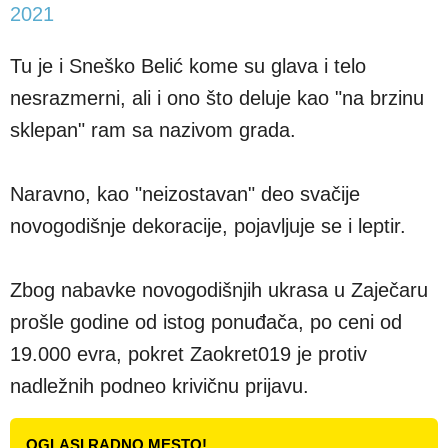
2021
Tu je i Sneško Belić kome su glava i telo
nesrazmerni, ali i ono što deluje kao "na brzinu
sklepan" ram sa nazivom grada.
Naravno, kao "neizostavan" deo svačije
novogodišnje dekoracije, pojavljuje se i leptir.
Zbog nabavke novogodišnjih ukrasa u Zaječaru
prošle godine od istog ponuđača, po ceni od
19.000 evra, pokret Zaokret019 je protiv
nadležnih podneo krivičnu prijavu.
OGLASI RADNO MESTO!