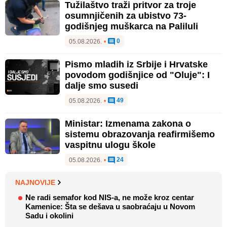
Tužilaštvo traži pritvor za troje
osumnjičenih za ubistvo 73-
godišnjeg muškarca na Paliluli
0
05.08.2026.
•
Pismo mladih iz Srbije i Hrvatske
povodom godišnjice od "Oluje": I
dalje smo susedi
49
05.08.2026.
•
Ministar: Izmenama zakona o
sistemu obrazovanja reafirmišemo
vaspitnu ulogu škole
24
05.08.2026.
•
NAJNOVIJE
Ne radi semafor kod NIS-a, ne može kroz centar
Kamenice: Šta se dešava u saobraćaju u Novom
Sadu i okolini