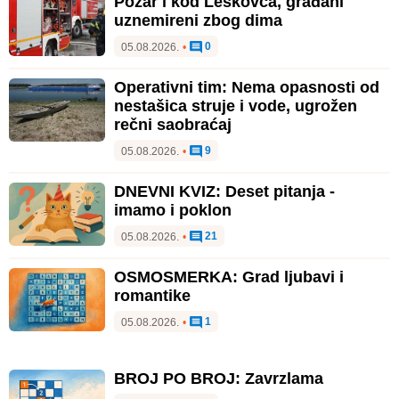
Požar i kod Leskovca, građani
uznemireni zbog dima
0
05.08.2026.
•
Operativni tim: Nema opasnosti od
nestašica struje i vode, ugrožen
rečni saobraćaj
9
05.08.2026.
•
DNEVNI KVIZ: Deset pitanja -
imamo i poklon
21
05.08.2026.
•
OSMOSMERKA: Grad ljubavi i
romantike
1
05.08.2026.
•
BROJ PO BROJ: Zavrzlama