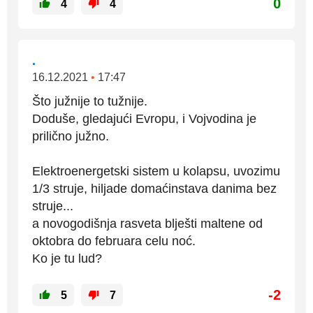
0
4
4
.
16.12.2021
•
17:47
Što južnije to tužnije.
Doduše, gledajući Evropu, i Vojvodina je
prilično južno.
Elektroenergetski sistem u kolapsu, uvozimu
1/3 struje, hiljade domaćinstava danima bez
struje...
a novogodišnja rasveta blješti maltene od
oktobra do februara celu noć.
Ko je tu lud?
-2
5
7