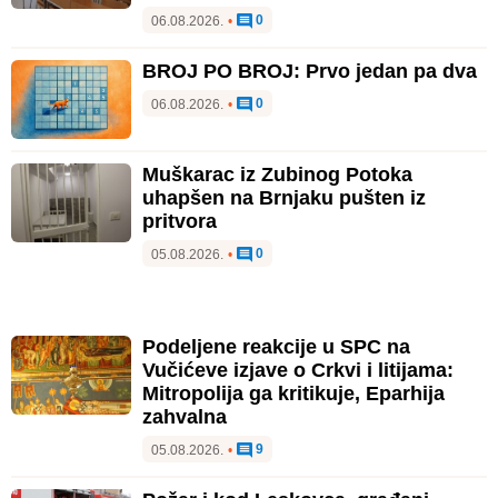
0
06.08.2026.
•
BROJ PO BROJ: Prvo jedan pa dva
0
06.08.2026.
•
Muškarac iz Zubinog Potoka
uhapšen na Brnjaku pušten iz
pritvora
0
05.08.2026.
•
Podeljene reakcije u SPC na
Vučićeve izjave o Crkvi i litijama:
Mitropolija ga kritikuje, Eparhija
zahvalna
9
05.08.2026.
•