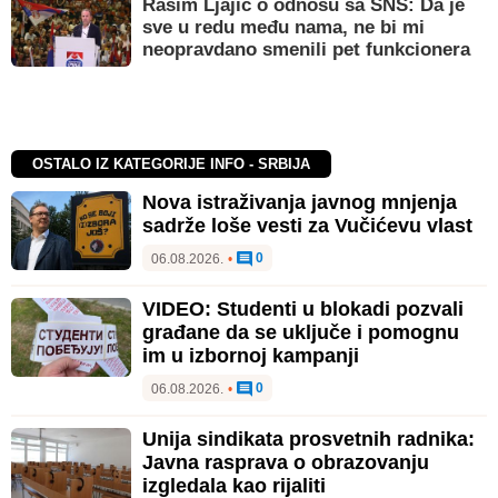
Rasim Ljajić o odnosu sa SNS: Da je
sve u redu među nama, ne bi mi
neopravdano smenili pet funkcionera
OSTALO IZ KATEGORIJE INFO - SRBIJA
Nova istraživanja javnog mnjenja
sadrže loše vesti za Vučićevu vlast
0
06.08.2026.
•
VIDEO: Studenti u blokadi pozvali
građane da se uključe i pomognu
im u izbornoj kampanji
0
06.08.2026.
•
Unija sindikata prosvetnih radnika:
Javna rasprava o obrazovanju
izgledala kao rijaliti