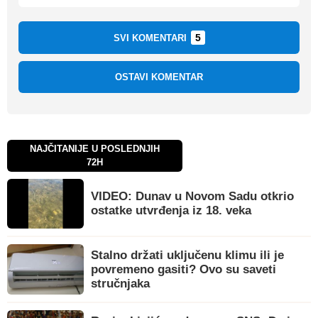
5
SVI KOMENTARI
OSTAVI KOMENTAR
NAJČITANIJE U POSLEDNJIH
72H
VIDEO: Dunav u Novom Sadu otkrio
ostatke utvrđenja iz 18. veka
Stalno držati uključenu klimu ili je
povremeno gasiti? Ovo su saveti
stručnjaka