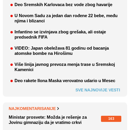
Deo Sremskih Karlovaca bez vode zbog havarije
U Novom Sadu za jedan dan rođene 22 bebe, među
njima i blizanci
Infantino se izvinjava zbog grešaka, ali ostaje
predsednik FIFA
VIDEO: Japan obeležava 81 godinu od bacanja
atomske bombe na Hirošimu
Više linija javnog prevoza menja trase u Sremskoj
Kamenici
Deo rakete Ilona Maska verovatno udario u Mesec
SVE NAJNOVIJE VESTI
NAJKOMENTARISANIJE
Ministar prosvete: Možda je rešenje za
163
Jovinu gimnaziju da je vratimo crkvi