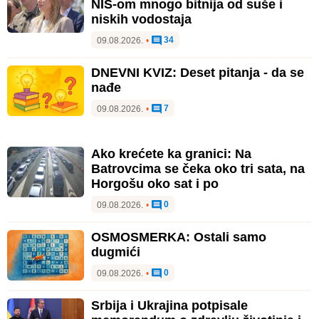
NIS-om mnogo bitnija od suše i
niskih vodostaja
34
09.08.2026.
•
DNEVNI KVIZ: Deset pitanja - da se
nađe
7
09.08.2026.
•
Ako krećete ka granici: Na
Batrovcima se čeka oko tri sata, na
Horgošu oko sat i po
0
09.08.2026.
•
OSMOSMERKA: Ostali samo
dugmići
0
09.08.2026.
•
Srbija i Ukrajina potpisale