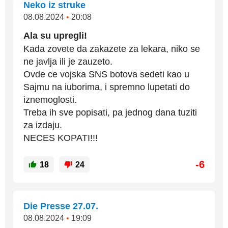
Neko iz struke
08.08.2024
•
20:08
Ala su upregli!
Kada zovete da zakazete za lekara, niko se
ne javlja ili je zauzeto.
Ovde ce vojska SNS botova sedeti kao u
Sajmu na iuborima, i spremno lupetati do
iznemoglosti.
Treba ih sve popisati, pa jednog dana tuziti
za izdaju.
NECES KOPATI!!!
-6
18
24
Die Presse 27.07.
08.08.2024
•
19:09