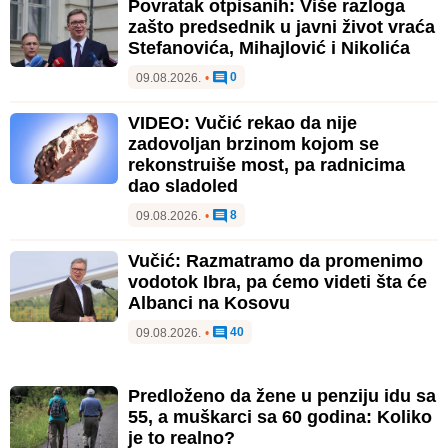
Povratak otpisanih: Više razloga
zašto predsednik u javni život vraća
Stefanovića, Mihajlović i Nikolića
0
09.08.2026.
•
VIDEO: Vučić rekao da nije
zadovoljan brzinom kojom se
rekonstruiše most, pa radnicima
dao sladoled
8
09.08.2026.
•
Vučić: Razmatramo da promenimo
vodotok Ibra, pa ćemo videti šta će
Albanci na Kosovu
40
09.08.2026.
•
Predloženo da žene u penziju idu sa
55, a muškarci sa 60 godina: Koliko
je to realno?