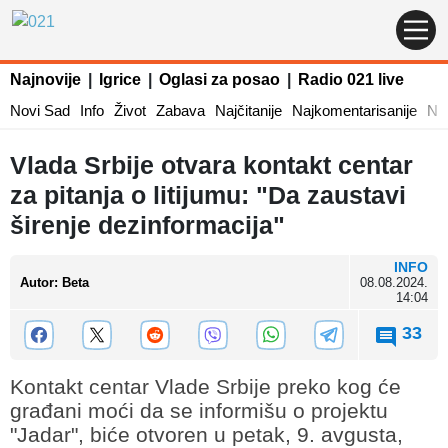
Najnovije
|
Igrice
|
Oglasi za posao
|
Radio 021 live
Novi Sad
Info
Život
Zabava
Najčitanije
Najkomentarisanije
Naj
Vlada Srbije otvara kontakt centar
za pitanja o litijumu: "Da zaustavi
širenje dezinformacija"
INFO
Autor
:
Beta
08.08.2024.
14:04
33
Kontakt centar Vlade Srbije preko kog će
građani moći da se informišu o projektu
"Jadar", biće otvoren u petak, 9. avgusta,