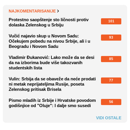
NAJKOMENTARISANIJE
Protestno saopštenje sto ličnosti protiv
101
dolaska Zelenskog u Srbiju
Vučić najavio skup u Novom Sadu:
93
Očekujem pobedu na nivou Srbije, ali i u
Beogradu i Novom Sadu
Vladimir Đukanović: Lako može da se desi
85
da na izborima bude više takozvanih
studentskih lista
Vulin: Srbija da se obaveže da neće prodati
77
ni metak neprijateljima Rusije, poseta
Zelenskog pritisak Brisela
Pismo mladih iz Srbije i Hrvatske povodom
56
godišnjice od "Oluje": I dalje smo susedi
VIDI OSTALE