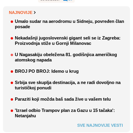
NAJNOVIJE
Umalo sudar na aerodromu u Sidneju, povređen član
posade
Nekadašnji jugoslovenski gigant seli se iz Zagreba:
Proizvodnja stiže u Gornji Milanovac
U Nagasakiju obeležena 81. godišnjica američkog
atomskog napada
BROJ PO BROJ: Idemo u krug
Srbija sve skuplja destinacija, a ne radi dovoljno na
turističkoj ponudi
Paraziti koji možda baš sada žive u vašem telu
'Izrael odbio Trampov plan za Gazu u 15 tačaka':
Netanjahu
SVE NAJNOVIJE VESTI