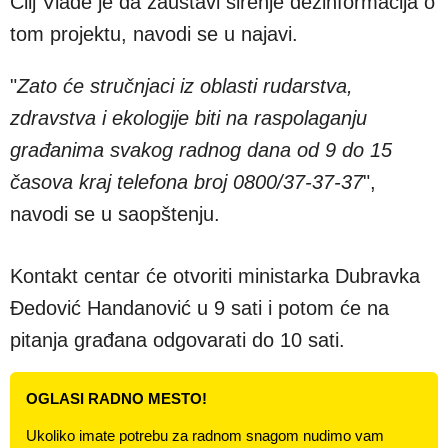
Cilj Vlade je da zaustavi širenje dezinformacija o
tom projektu, navodi se u najavi.
"
Zato će stručnjaci iz oblasti rudarstva,
zdravstva i ekologije biti na raspolaganju
građanima svakog radnog dana od 9 do 15
časova kraj telefona broj 0800/37-37-37
",
navodi se u saopštenju.
Kontakt centar će otvoriti ministarka Dubravka
Đedović Handanović u 9 sati i potom će na
pitanja građana odgovarati do 10 sati.
OGLASI RADNO MESTO!
Ukoliko imate potrebu za radnom snagom nudimo vam