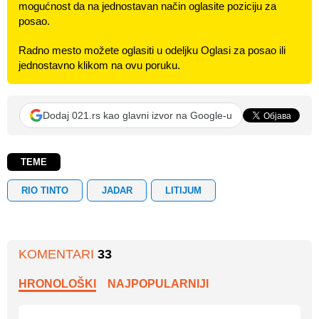
mogućnost da na jednostavan način oglasite poziciju za
posao.
Radno mesto možete oglasiti u odeljku Oglasi za posao ili
jednostavno klikom na ovu poruku.
Dodaj 021.rs kao glavni izvor na Google-u
TEME
RIO TINTO
JADAR
LITIJUM
KOMENTARI
33
HRONOLOŠKI
NAJPOPULARNIJI