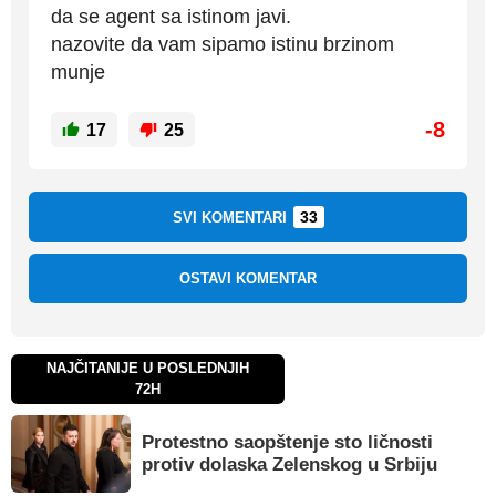
da se agent sa istinom javi.
nazovite da vam sipamo istinu brzinom
munje
-8
17
25
33
SVI KOMENTARI
OSTAVI KOMENTAR
NAJČITANIJE U POSLEDNJIH
72H
Protestno saopštenje sto ličnosti
protiv dolaska Zelenskog u Srbiju