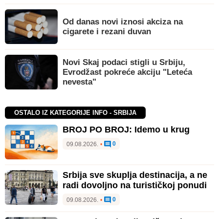
Od danas novi iznosi akciza na
cigarete i rezani duvan
Novi Skaj podaci stigli u Srbiju,
Evrodžast pokreće akciju "Leteća
nevesta"
OSTALO IZ KATEGORIJE INFO - SRBIJA
BROJ PO BROJ: Idemo u krug
0
09.08.2026.
•
Srbija sve skuplja destinacija, a ne
radi dovoljno na turističkoj ponudi
0
09.08.2026.
•