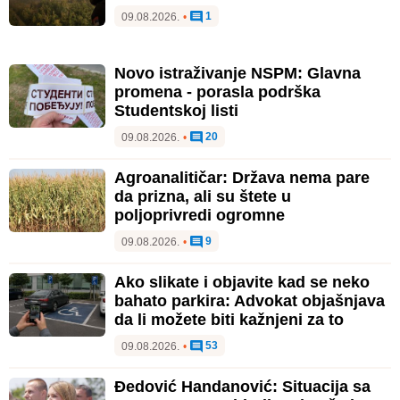
1
09.08.2026.
•
Novo istraživanje NSPM: Glavna
promena - porasla podrška
Studentskoj listi
20
09.08.2026.
•
Agroanalitičar: Država nema pare
da prizna, ali su štete u
poljoprivredi ogromne
9
09.08.2026.
•
Ako slikate i objavite kad se neko
bahato parkira: Advokat objašnjava
da li možete biti kažnjeni za to
53
09.08.2026.
•
Đedović Handanović: Situacija sa