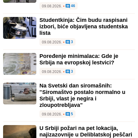
46
09.08.2026.
•
Studentkinja: Čim budu raspisani
izbori, biće objavljena studentska
lista
3
09.08.2026.
•
Poređenje minimalaca: Gde je
Srbija na evropskoj lestvici?
3
09.08.2026.
•
Na Svetski dan siromašnih:
"Siromaštvo postalo normalno u
Srbiji, vlast je negira i
zloupotrebljava"
5
09.08.2026.
•
U Srbiji požari na pet lokacija,
najizazovnije u Deliblatskoj peščari