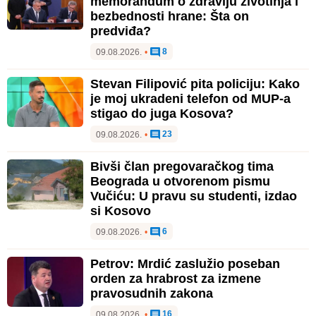
memorandum o zdravlju životinja i
bezbednosti hrane: Šta on
predviđa?
8
09.08.2026.
•
Stevan Filipović pita policiju: Kako
je moj ukradeni telefon od MUP-a
stigao do juga Kosova?
23
09.08.2026.
•
Bivši član pregovaračkog tima
Beograda u otvorenom pismu
Vučiću: U pravu su studenti, izdao
si Kosovo
6
09.08.2026.
•
Petrov: Mrdić zaslužio poseban
orden za hrabrost za izmene
pravosudnih zakona
16
09.08.2026.
•