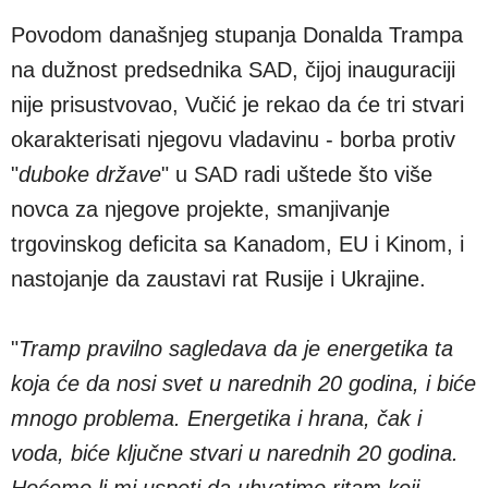
Povodom današnjeg stupanja Donalda Trampa
na dužnost predsednika SAD, čijoj inauguraciji
nije prisustvovao, Vučić je rekao da će tri stvari
okarakterisati njegovu vladavinu - borba protiv
"
duboke države
" u SAD radi uštede što više
novca za njegove projekte, smanjivanje
trgovinskog deficita sa Kanadom, EU i Kinom, i
nastojanje da zaustavi rat Rusije i Ukrajine.
"
Tramp pravilno sagledava da je energetika ta
koja će da nosi svet u narednih 20 godina, i biće
mnogo problema. Energetika i hrana, čak i
voda, biće ključne stvari u narednih 20 godina.
Hoćemo li mi uspeti da uhvatimo ritam koji