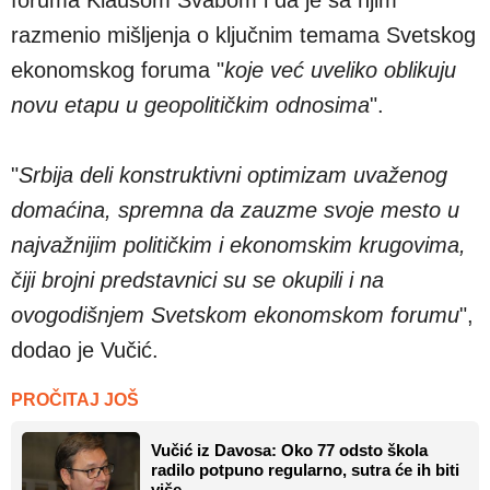
razmenio mišljenja o ključnim temama Svetskog
ekonomskog foruma "
koje već uveliko oblikuju
novu etapu u geopolitičkim odnosima
".
"
Srbija deli konstruktivni optimizam uvaženog
domaćina, spremna da zauzme svoje mesto u
najvažnijim političkim i ekonomskim krugovima,
čiji brojni predstavnici su se okupili i na
ovogodišnjem Svetskom ekonomskom forumu
",
dodao je Vučić.
PROČITAJ JOŠ
Vučić iz Davosa: Oko 77 odsto škola
radilo potpuno regularno, sutra će ih biti
više