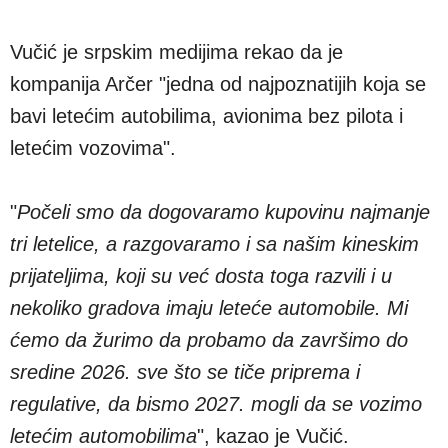
Vučić je srpskim medijima rekao da je
kompanija Arčer "jedna od najpoznatijih koja se
bavi letećim autobilima, avionima bez pilota i
letećim vozovima".
"
Počeli smo da dogovaramo kupovinu najmanje
tri letelice, a razgovaramo i sa našim kineskim
prijateljima, koji su već dosta toga razvili i u
nekoliko gradova imaju leteće automobile. Mi
ćemo da žurimo da probamo da završimo do
sredine 2026. sve što se tiče priprema i
regulative, da bismo 2027. mogli da se vozimo
letećim automobilima
", kazao je Vučić.