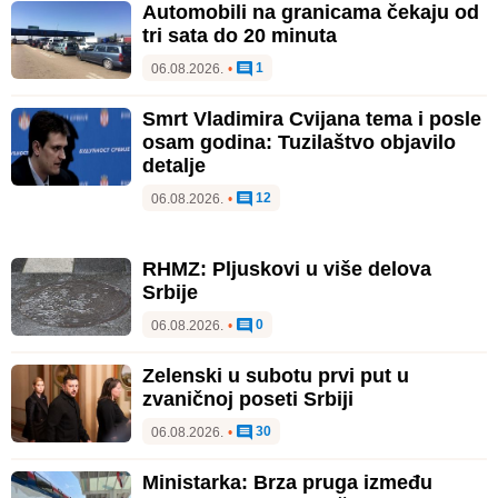
Automobili na granicama čekaju od
tri sata do 20 minuta
1
06.08.2026.
•
Smrt Vladimira Cvijana tema i posle
osam godina: Tuzilaštvo objavilo
detalje
12
06.08.2026.
•
RHMZ: Pljuskovi u više delova
Srbije
0
06.08.2026.
•
Zelenski u subotu prvi put u
zvaničnoj poseti Srbiji
30
06.08.2026.
•
Ministarka: Brza pruga između