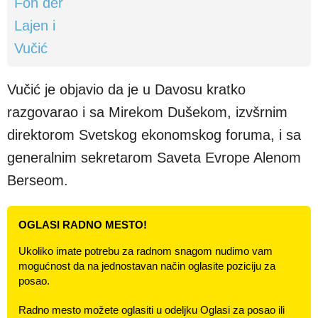
Vučić je objavio da je u Davosu kratko
razgovarao i sa Mirekom Dušekom, izvšrnim
direktorom Svetskog ekonomskog foruma, i sa
generalnim sekretarom Saveta Evrope Alenom
Berseom.
OGLASI RADNO MESTO!
Ukoliko imate potrebu za radnom snagom nudimo vam
mogućnost da na jednostavan način oglasite poziciju za
posao.
Radno mesto možete oglasiti u odeljku Oglasi za posao ili