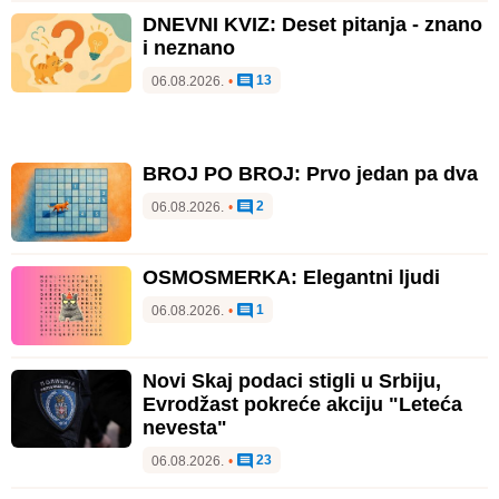
DNEVNI KVIZ: Deset pitanja - znano
i neznano
13
06.08.2026.
•
BROJ PO BROJ: Prvo jedan pa dva
2
06.08.2026.
•
OSMOSMERKA: Elegantni ljudi
1
06.08.2026.
•
Novi Skaj podaci stigli u Srbiju,
Evrodžast pokreće akciju "Leteća
nevesta"
23
06.08.2026.
•