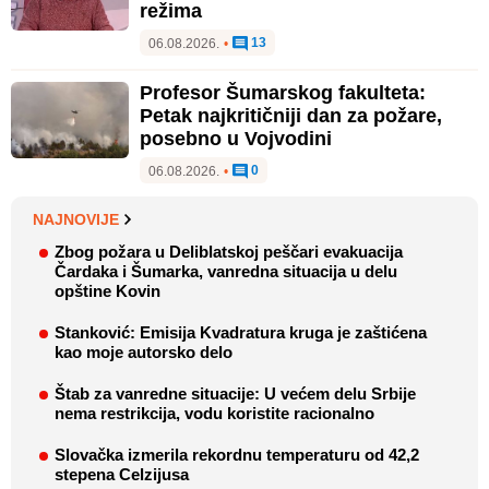
režima
13
06.08.2026.
•
Profesor Šumarskog fakulteta:
Petak najkritičniji dan za požare,
posebno u Vojvodini
0
06.08.2026.
•
NAJNOVIJE
Zbog požara u Deliblatskoj peščari evakuacija
Čardaka i Šumarka, vanredna situacija u delu
opštine Kovin
Stanković: Emisija Kvadratura kruga je zaštićena
kao moje autorsko delo
Štab za vanredne situacije: U većem delu Srbije
nema restrikcija, vodu koristite racionalno
Slovačka izmerila rekordnu temperaturu od 42,2
stepena Celzijusa