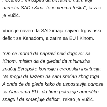
nameću SAD i Kina, to je veoma teško
", kazao
je Vučić.
Vučić je naveo da SAD imaju najveći trgovinski
deficit sa Kanadom, a zatim sa EU i Kinom.
"
On će morati da napravi neki dogovor sa
Kinom, mislim da će gledati da minimizira
značaj Evropske komisije i evropskih institucija.
Ne mogu da kažem da sam srećan zbog toga.
A onda će da gleda kako da uspostavlja odnose
sa članicama EU i da time pokazuje američku
snagu i da smanjuje deficit
", rekao je Vučić.