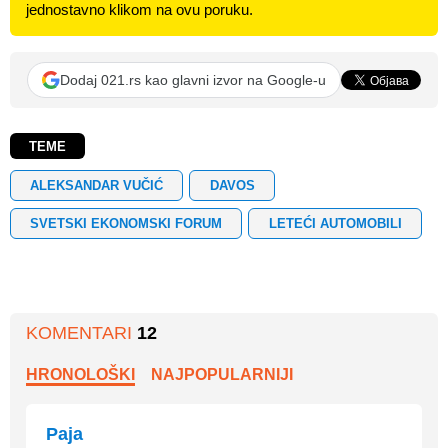
jednostavno klikom na ovu poruku.
Dodaj 021.rs kao glavni izvor na Google-u
TEME
ALEKSANDAR VUČIĆ
DAVOS
SVETSKI EKONOMSKI FORUM
LETEĆI AUTOMOBILI
KOMENTARI
12
HRONOLOŠKI
NAJPOPULARNIJI
Paja