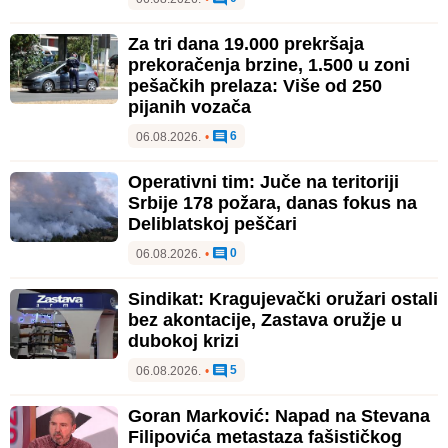
Za tri dana 19.000 prekršaja
prekoračenja brzine, 1.500 u zoni
pešačkih prelaza: Više od 250
pijanih vozača
6
06.08.2026.
•
Operativni tim: Juče na teritoriji
Srbije 178 požara, danas fokus na
Deliblatskoj peščari
0
06.08.2026.
•
Sindikat: Kragujevački oružari ostali
bez akontacije, Zastava oružje u
dubokoj krizi
5
06.08.2026.
•
Goran Marković: Napad na Stevana
Filipovića metastaza fašističkog