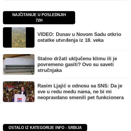
NAJČITANIJE U POSLEDNJIH
72H
VIDEO: Dunav u Novom Sadu otkrio
ostatke utvrđenja iz 18. veka
Stalno držati uključenu klimu ili je
povremeno gasiti? Ovo su saveti
stručnjaka
Rasim Ljajić o odnosu sa SNS: Da je
sve u redu među nama, ne bi mi
neopravdano smenili pet funkcionera
OSTALO IZ KATEGORIJE INFO - SRBIJA