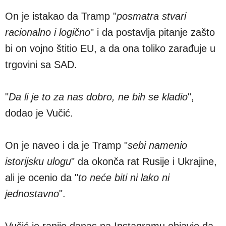
On je istakao da Tramp "
posmatra stvari
racionalno i logično
" i da postavlja pitanje zašto
bi on vojno štitio EU, a da ona toliko zarađuje u
trgovini sa SAD.
"
Da li je to za nas dobro, ne bih se kladio
",
dodao je Vučić.
On je naveo i da je Tramp "
sebi namenio
istorijsku ulogu
" da okonča rat Rusije i Ukrajine,
ali je ocenio da "
to neće biti ni lako ni
jednostavno
".
Vučić je ranije danas na Instagramu objavio da