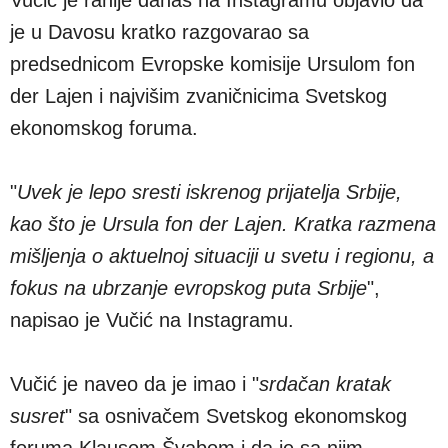
je u Davosu kratko razgovarao sa
predsednicom Evropske komisije Ursulom fon
der Lajen i najvišim zvaničnicima Svetskog
ekonomskog foruma.
"
Uvek je lepo sresti iskrenog prijatelja Srbije,
kao što je Ursula fon der Lajen. Kratka razmena
mišljenja o aktuelnoj situaciji u svetu i regionu, a
fokus na ubrzanje evropskog puta Srbije
",
napisao je Vučić na Instagramu.
Vučić je naveo da je imao i "
srdačan kratak
susret
" sa osnivačem Svetskog ekonomskog
foruma Klausom Švabom i da je sa njim