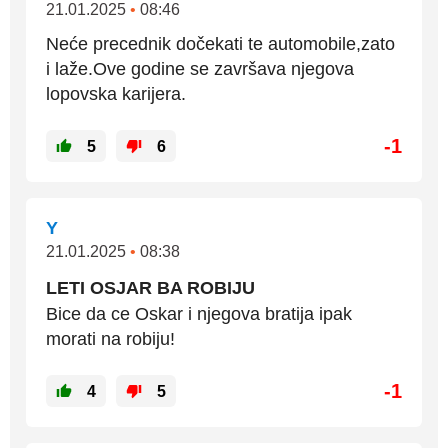
21.01.2025
•
08:46
Neće precednik dočekati te automobile,zato
i laže.Ove godine se završava njegova
lopovska karijera.
-1
5
6
Y
21.01.2025
•
08:38
LETI OSJAR BA ROBIJU
Bice da ce Oskar i njegova bratija ipak
morati na robiju!
-1
4
5