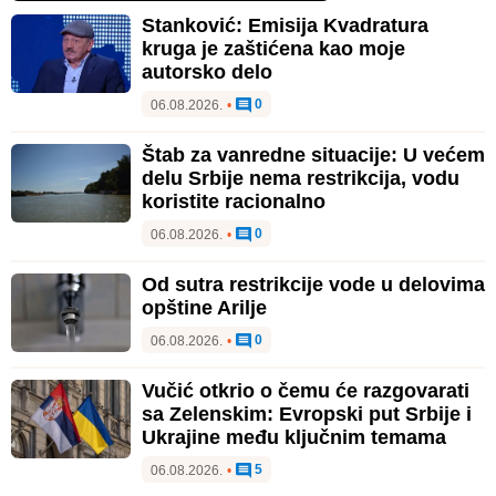
Stanković: Emisija Kvadratura
kruga je zaštićena kao moje
autorsko delo
0
06.08.2026.
•
Štab za vanredne situacije: U većem
delu Srbije nema restrikcija, vodu
koristite racionalno
0
06.08.2026.
•
Od sutra restrikcije vode u delovima
opštine Arilje
0
06.08.2026.
•
Vučić otkrio o čemu će razgovarati
sa Zelenskim: Evropski put Srbije i
Ukrajine među ključnim temama
5
06.08.2026.
•