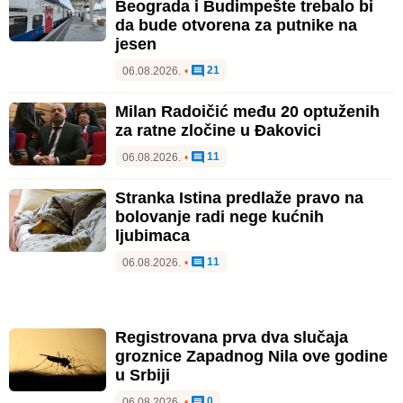
Beograda i Budimpešte trebalo bi
da bude otvorena za putnike na
jesen
21
06.08.2026.
•
Milan Radoičić među 20 optuženih
za ratne zločine u Đakovici
11
06.08.2026.
•
Stranka Istina predlaže pravo na
bolovanje radi nege kućnih
ljubimaca
11
06.08.2026.
•
Registrovana prva dva slučaja
groznice Zapadnog Nila ove godine
u Srbiji
0
06.08.2026.
•