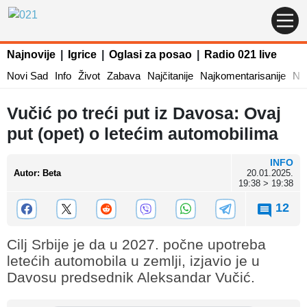
Najnovije
|
Igrice
|
Oglasi za posao
|
Radio 021 live
Novi Sad
Info
Život
Zabava
Najčitanije
Najkomentarisanije
Naj
Vučić po treći put iz Davosa: Ovaj
put (opet) o letećim automobilima
INFO
Autor
:
Beta
20.01.2025.
19:38 > 19:38
12
Cilj Srbije je da u 2027. počne upotreba
letećih automobila u zemlji, izjavio je u
Davosu predsednik Aleksandar Vučić.