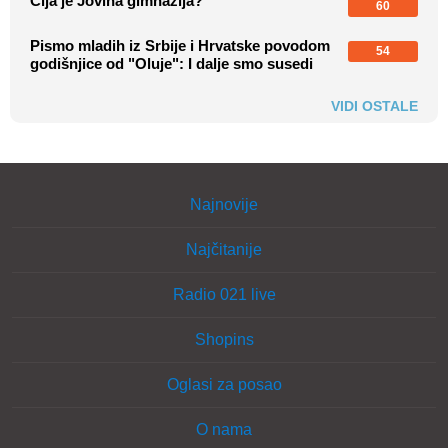
Čija je Jovina gimnazija?
60
Pismo mladih iz Srbije i Hrvatske povodom
54
godišnjice od "Oluje": I dalje smo susedi
VIDI OSTALE
Najnovije
Najčitanije
Radio 021 live
Shopins
Oglasi za posao
O nama