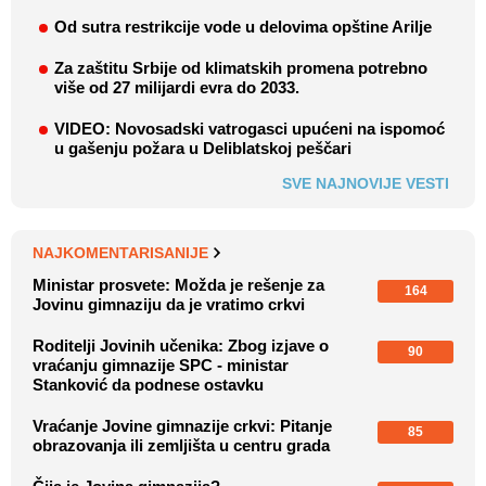
Od sutra restrikcije vode u delovima opštine Arilje
Za zaštitu Srbije od klimatskih promena potrebno
više od 27 milijardi evra do 2033.
VIDEO: Novosadski vatrogasci upućeni na ispomoć
u gašenju požara u Deliblatskoj peščari
SVE NAJNOVIJE VESTI
NAJKOMENTARISANIJE
Ministar prosvete: Možda je rešenje za
164
Jovinu gimnaziju da je vratimo crkvi
Roditelji Jovinih učenika: Zbog izjave o
90
vraćanju gimnazije SPC - ministar
Stanković da podnese ostavku
Vraćanje Jovine gimnazije crkvi: Pitanje
85
obrazovanja ili zemljišta u centru grada