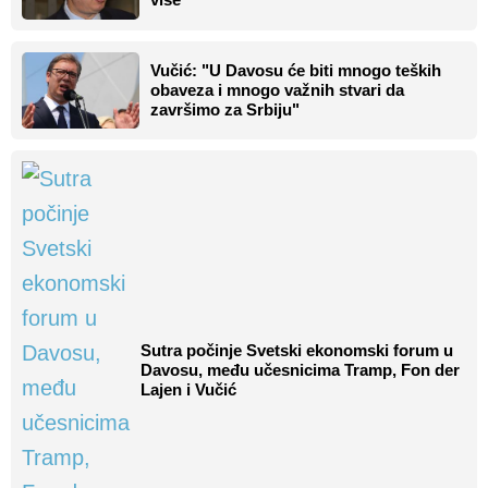
Vučić: "U Davosu će biti mnogo teških
obaveza i mnogo važnih stvari da
završimo za Srbiju"
Sutra počinje Svetski ekonomski forum u
Davosu, među učesnicima Tramp, Fon der
Lajen i Vučić