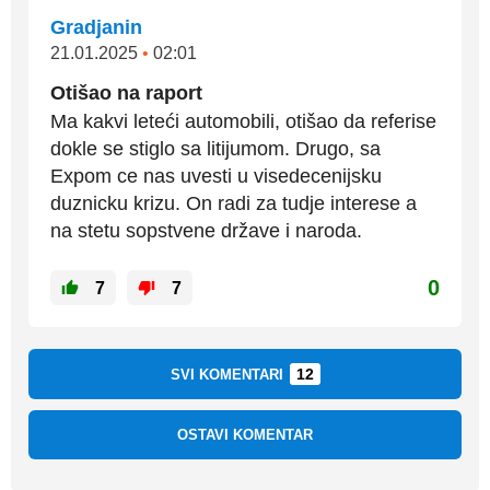
Gradjanin
21.01.2025
•
02:01
Otišao na raport
Ma kakvi leteći automobili, otišao da referise
dokle se stiglo sa litijumom. Drugo, sa
Expom ce nas uvesti u visedecenijsku
duznicku krizu. On radi za tudje interese a
na stetu sopstvene države i naroda.
0
7
7
12
SVI KOMENTARI
OSTAVI KOMENTAR