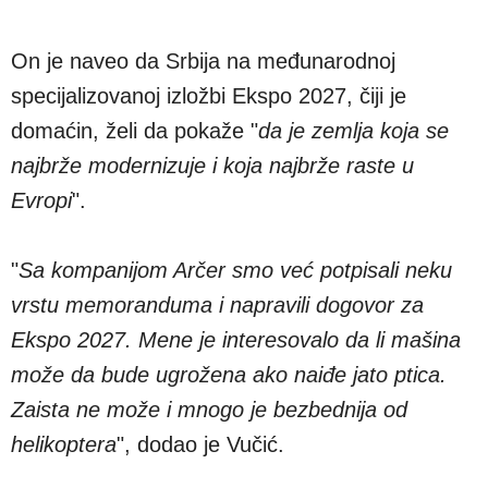
On je naveo da Srbija na međunarodnoj
specijalizovanoj izložbi Ekspo 2027, čiji je
domaćin, želi da pokaže "
da je zemlja koja se
najbrže modernizuje i koja najbrže raste u
Evropi
".
"
Sa kompanijom Arčer smo već potpisali neku
vrstu memoranduma i napravili dogovor za
Ekspo 2027. Mene je interesovalo da li mašina
može da bude ugrožena ako naiđe jato ptica.
Zaista ne može i mnogo je bezbednija od
helikoptera
", dodao je Vučić.