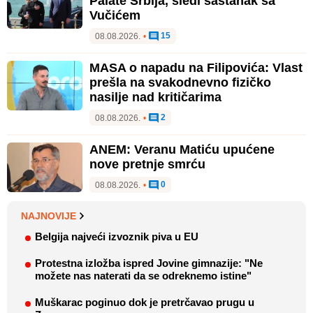
Palate Srbija, sledi sastanak sa
Vučićem
15
08.08.2026.
•
MASA o napadu na Filipovića: Vlast
prešla na svakodnevno fizičko
nasilje nad kritičarima
2
08.08.2026.
•
ANEM: Veranu Matiću upućene
nove pretnje smrću
0
08.08.2026.
•
NAJNOVIJE
Belgija najveći izvoznik piva u EU
Protestna izložba ispred Jovine gimnazije: "Ne
možete nas naterati da se odreknemo istine"
Muškarac poginuo dok je pretrčavao prugu u