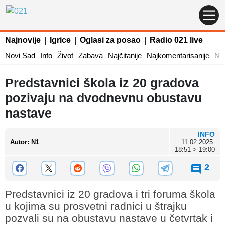
Najnovije
|
Igrice
|
Oglasi za posao
|
Radio 021 live
Novi Sad
Info
Život
Zabava
Najčitanije
Najkomentarisanije
Naj
Predstavnici škola iz 20 gradova
pozivaju na dvodnevnu obustavu
nastave
INFO
Autor
:
N1
11.02.2025.
18:51 > 19:00
2
Predstavnici iz 20 gradova i tri foruma škola
u kojima su prosvetni radnici u štrajku
pozvali su na obustavu nastave u četvrtak i