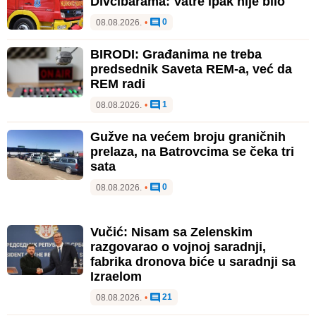
Divčibarama: Vatre ipak nije bilo
0
08.08.2026.
•
BIRODI: Građanima ne treba
predsednik Saveta REM-a, već da
REM radi
1
08.08.2026.
•
Gužve na većem broju graničnih
prelaza, na Batrovcima se čeka tri
sata
0
08.08.2026.
•
Vučić: Nisam sa Zelenskim
razgovarao o vojnoj saradnji,
fabrika dronova biće u saradnji sa
Izraelom
21
08.08.2026.
•