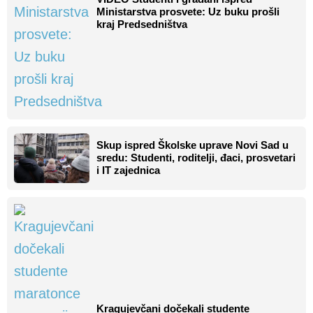
Ministarstva prosvete: Uz buku prošli
kraj Predsedništva
Skup ispred Školske uprave Novi Sad u
sredu: Studenti, roditelji, đaci, prosvetari
i IT zajednica
Kragujevčani dočekali studente