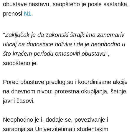
obustave nastavu, saopšteno je posle sastanka,
prenosi
N1
.
"
Zaključak je da zakonski štrajk ima zanemariv
uticaj na donosioce odluka i da je neophodno u
što kraćem periodu omasoviti obustavu
",
saopšteno je.
Pored obustave predlog su i koordinisane akcije
na dnevnom nivou: protestna okupljanja, šetnje,
javni časovi.
Neophodno je i, dodaje se, povezivanje i
saradnja sa Univerzitetima i studentskim