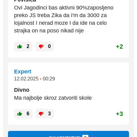
Ovi Jagodinci bas aktivni 90%zaposljeno
preko JS treba Zika da I'm da 3000 za
lojalnost I nerad moze I da ide na celo
strajka on na poso nikad nije
+2
2
0
Expert
12.02.2025
•
00:29
Divno
Ma najbolje skroz zatvoriti skole
+3
6
3