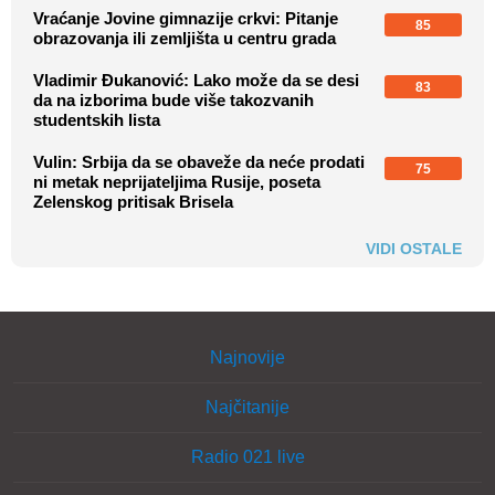
Vraćanje Jovine gimnazije crkvi: Pitanje
85
obrazovanja ili zemljišta u centru grada
Vladimir Đukanović: Lako može da se desi
83
da na izborima bude više takozvanih
studentskih lista
Vulin: Srbija da se obaveže da neće prodati
75
ni metak neprijateljima Rusije, poseta
Zelenskog pritisak Brisela
VIDI OSTALE
Najnovije
Najčitanije
Radio 021 live