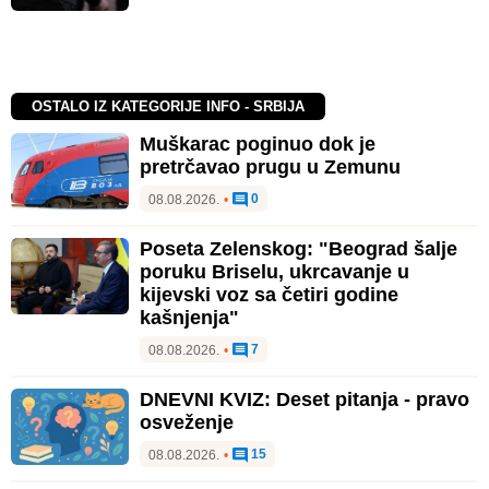
OSTALO IZ KATEGORIJE INFO - SRBIJA
Muškarac poginuo dok je
pretrčavao prugu u Zemunu
0
08.08.2026.
•
Poseta Zelenskog: "Beograd šalje
poruku Briselu, ukrcavanje u
kijevski voz sa četiri godine
kašnjenja"
7
08.08.2026.
•
DNEVNI KVIZ: Deset pitanja - pravo
osveženje
15
08.08.2026.
•