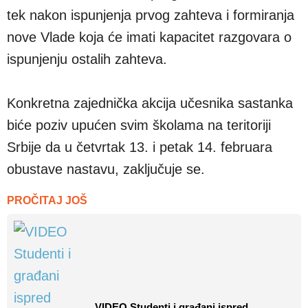
tek nakon ispunjenja prvog zahteva i formiranja
nove Vlade koja će imati kapacitet razgovara o
ispunjenju ostalih zahteva.
Konkretna zajednička akcija učesnika sastanka
biće poziv upućen svim školama na teritoriji
Srbije da u četvrtak 13. i petak 14. februara
obustave nastavu, zaključuje se.
PROČITAJ JOŠ
VIDEO Studenti i građani ispred