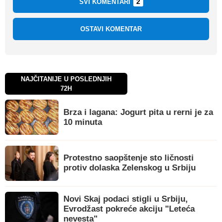
2
SVI KOMENTARI
OSTAVI KOMENTAR
NAJČITANIJE U POSLEDNJIH
72H
Brza i lagana: Jogurt pita u rerni je za
10 minuta
Protestno saopštenje sto ličnosti
protiv dolaska Zelenskog u Srbiju
Novi Skaj podaci stigli u Srbiju,
Evrodžast pokreće akciju "Leteća
nevesta"