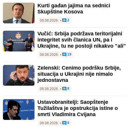
Kurti gađan jajima na sednici
Skupštine Kosova
2
08.08.2026.
•
Vučić: Srbija podržava teritorijalni
integritet svih članica UN, pa i
Ukrajine, tu ne postoji nikakvo "ali"
19
08.08.2026.
•
Zelenski: Cenimo podršku Srbije,
situacija u Ukrajini nije nimalo
jednostavna
8
08.08.2026.
•
Ustavobranitelji: Saopštenje
Tužilaštva je opstrukcija istine o
smrti Vladimira Cvijana
8
08.08.2026.
•