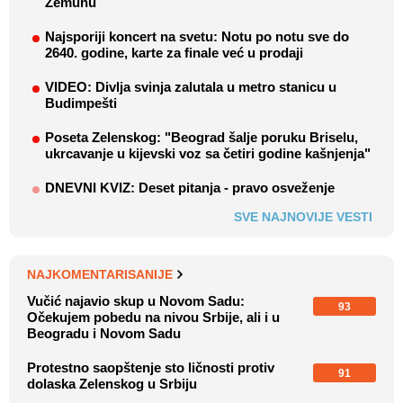
Zemunu
Najsporiji koncert na svetu: Notu po notu sve do
2640. godine, karte za finale već u prodaji
VIDEO: Divlja svinja zalutala u metro stanicu u
Budimpešti
Poseta Zelenskog: "Beograd šalje poruku Briselu,
ukrcavanje u kijevski voz sa četiri godine kašnjenja"
DNEVNI KVIZ: Deset pitanja - pravo osveženje
SVE NAJNOVIJE VESTI
NAJKOMENTARISANIJE
Vučić najavio skup u Novom Sadu:
93
Očekujem pobedu na nivou Srbije, ali i u
Beogradu i Novom Sadu
Protestno saopštenje sto ličnosti protiv
91
dolaska Zelenskog u Srbiju