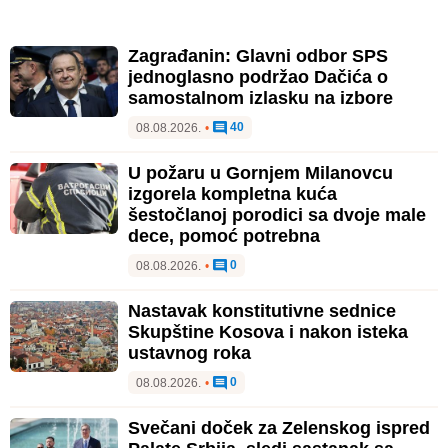
Zagrađanin: Glavni odbor SPS
jednoglasno podržao Dačića o
samostalnom izlasku na izbore
40
08.08.2026.
•
U požaru u Gornjem Milanovcu
izgorela kompletna kuća
šestočlanoj porodici sa dvoje male
dece, pomoć potrebna
0
08.08.2026.
•
Nastavak konstitutivne sednice
Skupštine Kosova i nakon isteka
ustavnog roka
0
08.08.2026.
•
Svečani doček za Zelenskog ispred