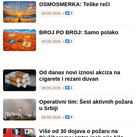
OSMOSMERKA: Teške reči
3
08.08.2026.
•
BROJ PO BROJ: Samo polako
1
08.08.2026.
•
Od danas novi iznosi akciza na
cigarete i rezani duvan
1
08.08.2026.
•
Operativni tim: Šest aktivnih požara
u Srbiji
0
08.08.2026.
•
Više od 30 dojava o požaru na