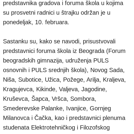
predstavnika gradova i foruma škola u kojima
su prosvetni radnici u štrajku održan je u
ponedeljak, 10. februara.
Sastanku su, kako se navodi, prisustvovali
predstavnici foruma škola iz Beograda (Forum
beogradskih gimnazija, udruženja PULS
osnovnih i PULS srednjih škola), Novog Sada,
Niša, Subotice, Užica, Požege, Arilja, Kraljeva,
Kragujevca, Kikinde, Valjeva, Jagodine,
Kruševca, Šapca, Vršca, Sombora,
Smederevske Palanke, Ivanjice, Gornjeg
Milanovca i Čačka, kao i predstavnici plenuma
studenata Elektrotehničkog i Filozofskog