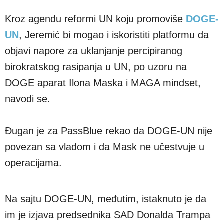
Kroz agendu reformi UN koju promoviše
DOGE-
UN
, Jeremić bi mogao i iskoristiti platformu da
objavi napore za uklanjanje percipiranog
birokratskog rasipanja u UN, po uzoru na
DOGE aparat Ilona Maska i MAGA mindset,
navodi se.
Đugan je za PassBlue rekao da DOGE-UN nije
povezan sa vladom i da Mask ne učestvuje u
operacijama.
Na sajtu DOGE-UN, međutim, istaknuto je da
im je izjava predsednika SAD Donalda Trampa