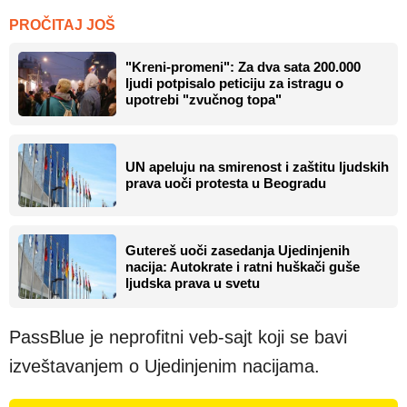
PROČITAJ JOŠ
"Kreni-promeni": Za dva sata 200.000
ljudi potpisalo peticiju za istragu o
upotrebi "zvučnog topa"
UN apeluju na smirenost i zaštitu ljudskih
prava uoči protesta u Beogradu
Gutereš uoči zasedanja Ujedinjenih
nacija: Autokrate i ratni huškači guše
ljudska prava u svetu
PassBlue je neprofitni veb-sajt koji se bavi
izveštavanjem o Ujedinjenim nacijama.