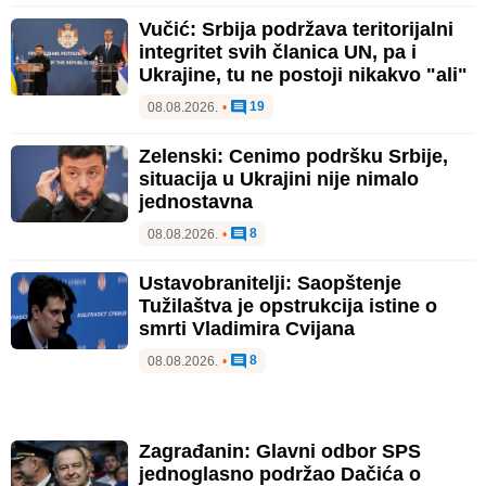
Vučić: Srbija podržava teritorijalni
integritet svih članica UN, pa i
Ukrajine, tu ne postoji nikakvo "ali"
19
08.08.2026.
•
Zelenski: Cenimo podršku Srbije,
situacija u Ukrajini nije nimalo
jednostavna
8
08.08.2026.
•
Ustavobranitelji: Saopštenje
Tužilaštva je opstrukcija istine o
smrti Vladimira Cvijana
8
08.08.2026.
•
Zagrađanin: Glavni odbor SPS
jednoglasno podržao Dačića o