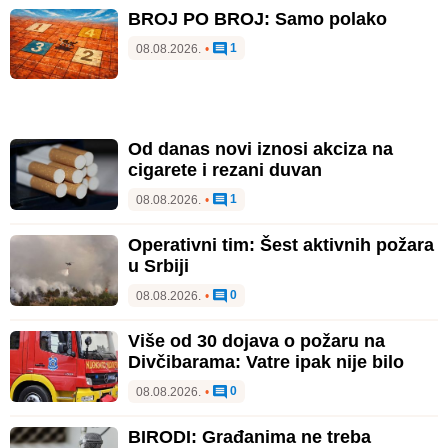
BROJ PO BROJ: Samo polako
1
08.08.2026.
•
Od danas novi iznosi akciza na
cigarete i rezani duvan
1
08.08.2026.
•
Operativni tim: Šest aktivnih požara
u Srbiji
0
08.08.2026.
•
Više od 30 dojava o požaru na
Divčibarama: Vatre ipak nije bilo
0
08.08.2026.
•
BIRODI: Građanima ne treba