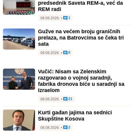
predsednik Saveta REM-a, već da
REM radi
1
08.08.2026.
•
Gužve na većem broju graničnih
prelaza, na Batrovcima se čeka tri
sata
0
08.08.2026.
•
Vučić: Nisam sa Zelenskim
razgovarao o vojnoj saradnji,
fabrika dronova biće u saradnji sa
Izraelom
21
08.08.2026.
•
Kurti gađan jajima na sednici
Skupštine Kosova
2
08.08.2026.
•