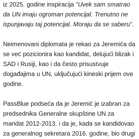
iz 2025. godine inspiracija "
Uvek sam smatrao
da UN imaju ogroman potencijal. Trenutno ne
ispunjavaju taj potencijal. Moraju da se saberu
".
Neimenovani diplomata je rekao za Jeremića da
se već pozicionira kao kandidat, delujući blizak i
SAD i Rusiji, kao i da često prisustvuje
događajima u UN, uključujući kineski prijem ove
godine.
PassBlue podseća da je Jeremić je izabran za
predsednika Generalne skupštine UN za
mandat 2012-2013. i da je, kada se kandidovao
za generalnog sekretara 2016. godine, bio drugi