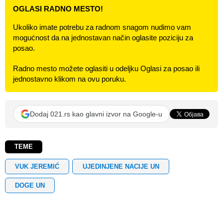
OGLASI RADNO MESTO!
Ukoliko imate potrebu za radnom snagom nudimo vam
mogućnost da na jednostavan način oglasite poziciju za
posao.
Radno mesto možete oglasiti u odeljku Oglasi za posao ili
jednostavno klikom na ovu poruku.
Dodaj 021.rs kao glavni izvor na Google-u
TEME
VUK JEREMIĆ
UJEDINJENE NACIJE UN
DOGE UN