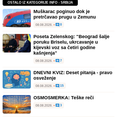
OSTALO IZ KATEGORIJE INFO - SRBIJA
Muškarac poginuo dok je
pretrčavao prugu u Zemunu
0
08.08.2026.
•
Poseta Zelenskog: "Beograd šalje
poruku Briselu, ukrcavanje u
kijevski voz sa četiri godine
kašnjenja"
7
08.08.2026.
•
DNEVNI KVIZ: Deset pitanja - pravo
osveženje
15
08.08.2026.
•
OSMOSMERKA: Teške reči
3
08.08.2026.
•