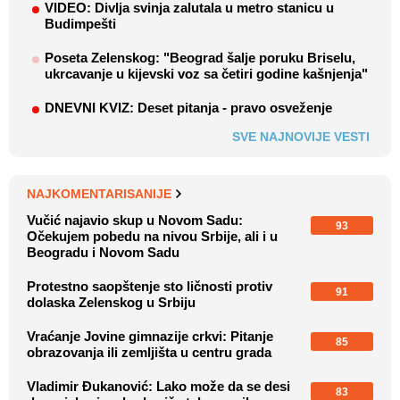
VIDEO: Divlja svinja zalutala u metro stanicu u
Budimpešti
Poseta Zelenskog: "Beograd šalje poruku Briselu,
ukrcavanje u kijevski voz sa četiri godine kašnjenja"
DNEVNI KVIZ: Deset pitanja - pravo osveženje
SVE NAJNOVIJE VESTI
NAJKOMENTARISANIJE
Vučić najavio skup u Novom Sadu:
93
Očekujem pobedu na nivou Srbije, ali i u
Beogradu i Novom Sadu
Protestno saopštenje sto ličnosti protiv
91
dolaska Zelenskog u Srbiju
Vraćanje Jovine gimnazije crkvi: Pitanje
85
obrazovanja ili zemljišta u centru grada
Vladimir Đukanović: Lako može da se desi
83