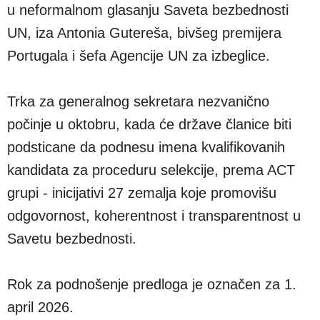
u neformalnom glasanju Saveta bezbednosti
UN, iza Antonia Gutereša, bivšeg premijera
Portugala i šefa Agencije UN za izbeglice.
Trka za generalnog sekretara nezvanično
počinje u oktobru, kada će države članice biti
podsticane da podnesu imena kvalifikovanih
kandidata za proceduru selekcije, prema ACT
grupi - inicijativi 27 zemalja koje promovišu
odgovornost, koherentnost i transparentnost u
Savetu bezbednosti.
Rok za podnošenje predloga je označen za 1.
april 2026.