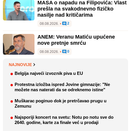
MASA o napadu na Filipovića: Vlast
prešla na svakodnevno fizičko
nasilje nad kritičarima
2
08.08.2026.
•
ANEM: Veranu Matiću upućene
nove pretnje smrću
0
08.08.2026.
•
NAJNOVIJE
Belgija najveći izvoznik piva u EU
Protestna izložba ispred Jovine gimnazije: "Ne
možete nas naterati da se odreknemo istine"
Muškarac poginuo dok je pretrčavao prugu u
Zemunu
Najsporiji koncert na svetu: Notu po notu sve do
2640. godine, karte za finale već u prodaji