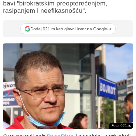
bavi "birokratskim preopterećenjem,
rasipanjem i neefikasnošću".
Dodaj 021.rs kao glavni izvor na Google-u
Foto: 021.rs