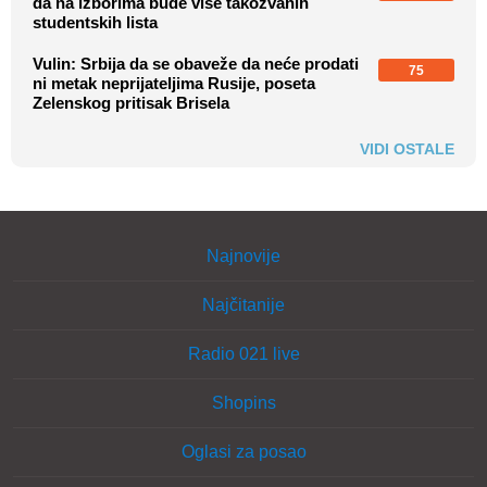
da na izborima bude više takozvanih
studentskih lista
Vulin: Srbija da se obaveže da neće prodati
75
ni metak neprijateljima Rusije, poseta
Zelenskog pritisak Brisela
VIDI OSTALE
Najnovije
Najčitanije
Radio 021 live
Shopins
Oglasi za posao