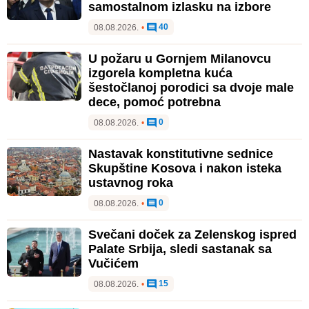
samostalnom izlasku na izbore
40
08.08.2026.
•
U požaru u Gornjem Milanovcu
izgorela kompletna kuća
šestočlanoj porodici sa dvoje male
dece, pomoć potrebna
0
08.08.2026.
•
Nastavak konstitutivne sednice
Skupštine Kosova i nakon isteka
ustavnog roka
0
08.08.2026.
•
Svečani doček za Zelenskog ispred
Palate Srbija, sledi sastanak sa
Vučićem
15
08.08.2026.
•