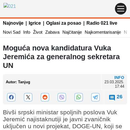
Najnovije
|
Igrice
|
Oglasi za posao
|
Radio 021 live
Novi Sad
Info
Život
Zabava
Najčitanije
Najkomentarisanije
Naj
Moguća nova kandidatura Vuka
Jeremića za generalnog sekretara
UN
INFO
Autor
:
Tanjug
23.03.2025.
17:44
26
Bivši srpski ministar spoljnih poslova Vuk
Jeremić najistaknutiji je javni zvaničnik
uključen u novi projekat, DOGE-UN, koji se