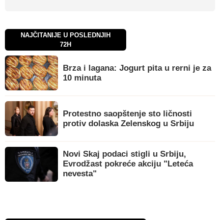
NAJČITANIJE U POSLEDNJIH
72H
Brza i lagana: Jogurt pita u rerni je za
10 minuta
Protestno saopštenje sto ličnosti
protiv dolaska Zelenskog u Srbiju
Novi Skaj podaci stigli u Srbiju,
Evrodžast pokreće akciju "Leteća
nevesta"