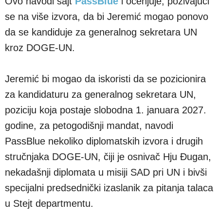
Ovo navodi sajt
PassBlue
i ocenjuje, pozivajući
se na više izvora, da bi Jeremić mogao ponovo
da se kandiduje za generalnog sekretara UN
kroz DOGE-UN.
Jeremić bi mogao da iskoristi da se pozicionira
za kandidaturu za generalnog sekretara UN,
poziciju koja postaje slobodna 1. januara 2027.
godine, za petogodišnji mandat, navodi
PassBlue nekoliko diplomatskih izvora i drugih
stručnjaka DOGE-UN, čiji je osnivač Hju Đugan,
nekadašnji diplomata u misiji SAD pri UN i bivši
specijalni predsednički izaslanik za pitanja talaca
u Stejt departmentu.