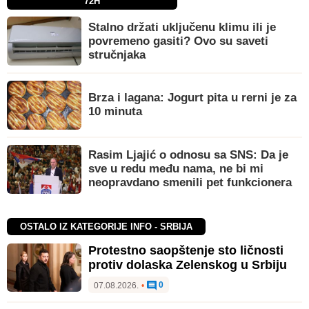
72H
Stalno držati uključenu klimu ili je
povremeno gasiti? Ovo su saveti
stručnjaka
Brza i lagana: Jogurt pita u rerni je za
10 minuta
Rasim Ljajić o odnosu sa SNS: Da je
sve u redu među nama, ne bi mi
neopravdano smenili pet funkcionera
OSTALO IZ KATEGORIJE INFO - SRBIJA
Protestno saopštenje sto ličnosti
protiv dolaska Zelenskog u Srbiju
0
07.08.2026.
•