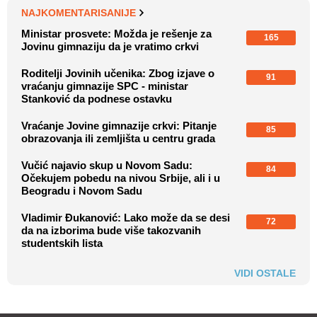
NAJKOMENTARISANIJE
Ministar prosvete: Možda je rešenje za
165
Jovinu gimnaziju da je vratimo crkvi
Roditelji Jovinih učenika: Zbog izjave o
91
vraćanju gimnazije SPC - ministar
Stanković da podnese ostavku
Vraćanje Jovine gimnazije crkvi: Pitanje
85
obrazovanja ili zemljišta u centru grada
Vučić najavio skup u Novom Sadu:
84
Očekujem pobedu na nivou Srbije, ali i u
Beogradu i Novom Sadu
Vladimir Đukanović: Lako može da se desi
72
da na izborima bude više takozvanih
studentskih lista
VIDI OSTALE