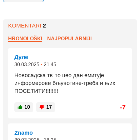
KOMENTARI
2
HRONOLOŠKI
NAJPOPULARNIJI
Дуле
30.03.2025
•
21:45
Новосадска тв по цео дан емитује
информерове бљувотине-треба и њих
ПОСЕТИТИ!!!!!!!!
-7
10
17
Znamo