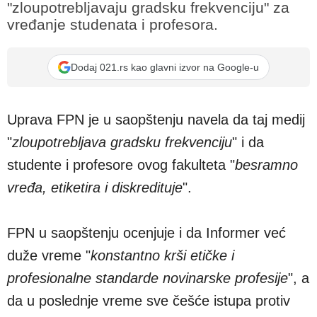
"zloupotrebljavaju gradsku frekvenciju" za
vređanje studenata i profesora.
Dodaj 021.rs kao glavni izvor na Google-u
Uprava FPN je u saopštenju navela da taj medij
"
zloupotrebljava gradsku frekvenciju
" i da
studente i profesore ovog fakulteta "
besramno
vređa, etiketira i diskredituje
".
FPN u saopštenju ocenjuje i da Informer već
duže vreme "
konstantno krši etičke i
profesionalne standarde novinarske profesije
", a
da u poslednje vreme sve češće istupa protiv