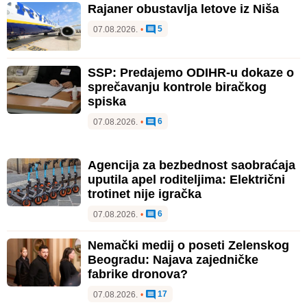
Rajaner obustavlja letove iz Niša
5
07.08.2026.
•
SSP: Predajemo ODIHR-u dokaze o
sprečavanju kontrole biračkog
spiska
6
07.08.2026.
•
Agencija za bezbednost saobraćaja
uputila apel roditeljima: Električni
trotinet nije igračka
6
07.08.2026.
•
Nemački medij o poseti Zelenskog
Beogradu: Najava zajedničke
fabrike dronova?
17
07.08.2026.
•