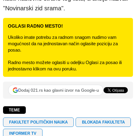
"Novinarski zid srama".
OGLASI RADNO MESTO!
Ukoliko imate potrebu za radnom snagom nudimo vam
mogućnost da na jednostavan način oglasite poziciju za
posao.
Radno mesto možete oglasiti u odeljku Oglasi za posao ili
jednostavno klikom na ovu poruku.
Dodaj 021.rs kao glavni izvor na Google-u
TEME
FAKULTET POLITIČKIH NAUKA
BLOKADA FAKULTETA
INFORMER TV