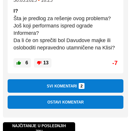
30.03.2025
•
18:25
I?
Šta je predlog za rešenje ovog problema?
Još koji performans ispred ograde
Informera?
Da li će on sprečiti bol Davudove majke ili
osloboditi nepravedno utamničene na Klisi?
-7
6
13
2
SVI KOMENTARI
OSTAVI KOMENTAR
NAJČITANIJE U POSLEDNJIH