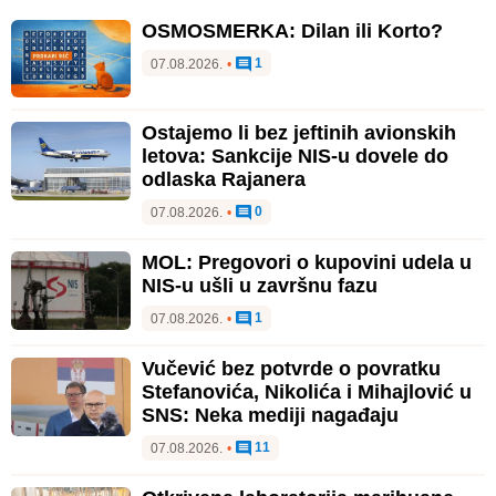
OSMOSMERKA: Dilan ili Korto?
1
07.08.2026.
•
Ostajemo li bez jeftinih avionskih
letova: Sankcije NIS-u dovele do
odlaska Rajanera
0
07.08.2026.
•
MOL: Pregovori o kupovini udela u
NIS-u ušli u završnu fazu
1
07.08.2026.
•
Vučević bez potvrde o povratku
Stefanovića, Nikolića i Mihajlović u
SNS: Neka mediji nagađaju
11
07.08.2026.
•