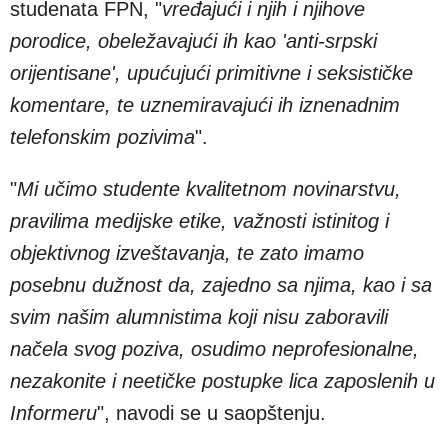
studenata FPN, "
vređajući i njih i njihove
porodice, obeležavajući ih kao 'anti-srpski
orijentisane', upućujući primitivne i seksističke
komentare, te uznemiravajući ih iznenadnim
telefonskim pozivima
".
"
Mi učimo studente kvalitetnom novinarstvu,
pravilima medijske etike, važnosti istinitog i
objektivnog izveštavanja, te zato imamo
posebnu dužnost da, zajedno sa njima, kao i sa
svim našim alumnistima koji nisu zaboravili
načela svog poziva, osudimo neprofesionalne,
nezakonite i neetičke postupke lica zaposlenih u
Informeru
", navodi se u saopštenju.