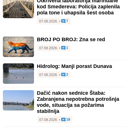
Otkrivena laboratorija marihuane
kod Smedereva: Policija zaplenila
pola tone i uhapsila šest osoba
7
07.08.2026.
•
BROJ PO BROJ: Zna se red
1
07.08.2026.
•
Hidrolog: Manji porast Dunava
2
07.08.2026.
•
Dačić nakon sednice Štaba:
Zabranjena nepotrebna potrošnja
vode, situacija sa požarima
stabilnija
18
07.08.2026.
•