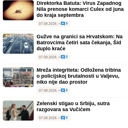
Direktorka Batuta: Virus Zapadnog
Nila prenose komarci Culex od juna
do kraja septembra
0
07.08.2026.
•
Gužve na granici sa Hrvatskom: Na
Batrovcima četiri sata čekanja, Šid
duplo kraće
0
07.08.2026.
•
Mreža integriteta: Odložena tribina
o policijskoj brutalnosti u Valjevu,
niko nije dao prostor
0
07.08.2026.
•
Zelenski stigao u Srbiju, sutra
razgovara sa Vučićem
0
07.08.2026.
•