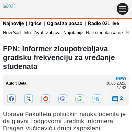
Najnovije
|
Igrice
|
Oglasi za posao
|
Radio 021 live
Novi Sad
Info
Život
Zabava
Najčitanije
Najkomentarisanije
Naj
FPN: Informer zloupotrebljava
gradsku frekvenciju za vređanje
studenata
INFO
Autor
:
Beta
30.03.2025.
17:42
2
Uprava Fakulteta političkih nauka ocenila je
da glavni i odgovorni urednik Informera
Dragan Vučićević i drugi zaposleni