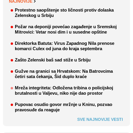
NAJNOVIJE
Protestno saopštenje sto ličnosti protiv dolaska
Zelenskog u Srbiju
Požar na deponiji povećao zagađenje u Sremskoj
Mitrovici: Vetar nosi dim i u susedne opštine
Direktorka Batuta: Virus Zapadnog Nila prenose
komarci Culex od juna do kraja septembra
Zašto Zelenski baš sad stiže u Srbiju
Gužve na granici sa Hrvatskom: Na Batrovcima
četiri sata čekanja, Šid duplo kraće
Mreža integriteta: Odložena tribina o policijskoj
brutalnosti u Valjevu, niko nije dao prostor
Pupovac osudio govor mržnje u Kninu, pozvao
pravosuđe da reaguje
SVE NAJNOVIJE VESTI