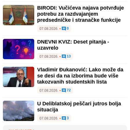
BIRODI: Vučićeva najava potvrđuje
potrebu za razdvajanjem
predsedničke i stranačke funkcije
0
07.08.2026.
•
DNEVNI KVIZ: Deset pitanja -
uzavrelo
13
07.08.2026.
•
Vladimir Đukanović: Lako može da
se desi da na izborima bude više
takozvanih studentskih lista
72
07.08.2026.
•
U Deliblatskoj peščari jutros bolja
situacija
3
07.08.2026.
•