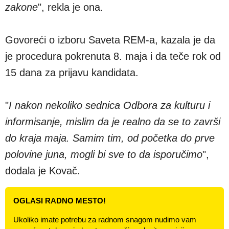
zakone
", rekla je ona.
Govoreći o izboru Saveta REM-a, kazala je da
je procedura pokrenuta 8. maja i da teče rok od
15 dana za prijavu kandidata.
"
I nakon nekoliko sednica Odbora za kulturu i
informisanje, mislim da je realno da se to završi
do kraja maja. Samim tim, od početka do prve
polovine juna, mogli bi sve to da isporučimo
",
dodala je Kovač.
OGLASI RADNO MESTO!
Ukoliko imate potrebu za radnom snagom nudimo vam