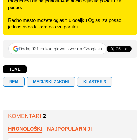
mogućnost da na jednostavan način oglasite poziciju za
posao.
Radno mesto možete oglasiti u odeljku Oglasi za posao ili
jednostavno klikom na ovu poruku.
Dodaj 021.rs kao glavni izvor na Google-u
TEME
REM
MEDIJSKI ZAKONI
KLASTER 3
KOMENTARI
2
HRONOLOŠKI
NAJPOPULARNIJI