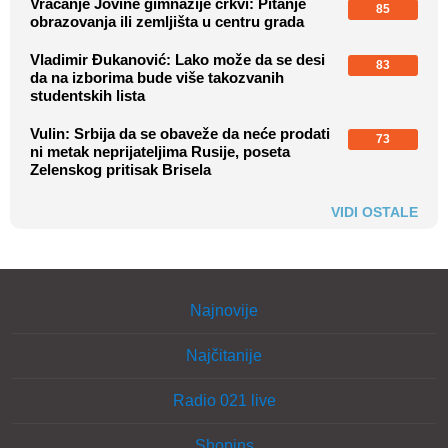
Vraćanje Jovine gimnazije crkvi: Pitanje
85
obrazovanja ili zemljišta u centru grada
Vladimir Đukanović: Lako može da se desi
83
da na izborima bude više takozvanih
studentskih lista
Vulin: Srbija da se obaveže da neće prodati
73
ni metak neprijateljima Rusije, poseta
Zelenskog pritisak Brisela
VIDI OSTALE
Najnovije
Najčitanije
Radio 021 live
Shopins