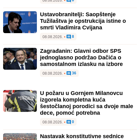
08.08.2026.
•
Ustavobranitelji: Saopštenje
Tužilaštva je opstrukcija istine o
smrti Vladimira Cvijana
8
08.08.2026.
•
Zagrađanin: Glavni odbor SPS
jednoglasno podržao Dačića o
samostalnom izlasku na izbore
36
08.08.2026.
•
U požaru u Gornjem Milanovcu
izgorela kompletna kuća
šestočlanoj porodici sa dvoje male
dece, pomoć potrebna
0
08.08.2026.
•
Nastavak konstitutivne sednice