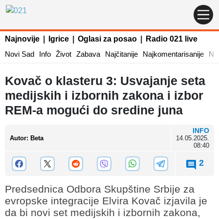
Najnovije
|
Igrice
|
Oglasi za posao
|
Radio 021 live
Novi Sad
Info
Život
Zabava
Najčitanije
Najkomentarisanije
Naj
Kovač o klasteru 3: Usvajanje seta
medijskih i izbornih zakona i izbor
REM-a mogući do sredine juna
INFO
Autor
:
Beta
14.05.2025.
08:40
2
Predsednica Odbora Skupštine Srbije za
evropske integracije Elvira Kovač izjavila je
da bi novi set medijskih i izbornih zakona,