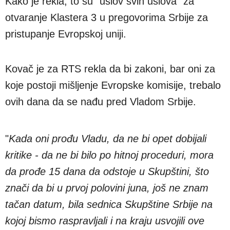
Kako je rekla, to su "uslov svih uslova" za
otvaranje Klastera 3 u pregovorima Srbije za
pristupanje Evropskoj uniji.
Kovač je za RTS rekla da bi zakoni, bar oni za
koje postoji mišljenje Evropske komisije, trebalo
ovih dana da se nađu pred Vladom Srbije.
"
Kada oni prođu Vladu, da ne bi opet dobijali
kritike - da ne bi bilo po hitnoj proceduri, mora
da prođe 15 dana da odstoje u Skupštini, što
znači da bi u prvoj polovini juna, još ne znam
tačan datum, bila sednica Skupštine Srbije na
kojoj bismo raspravljali i na kraju usvojili ove