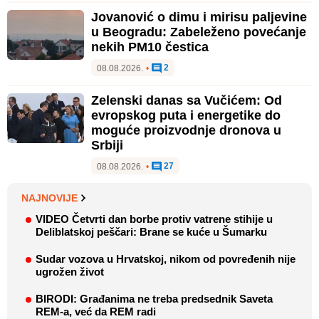
Jovanović o dimu i mirisu paljevine
u Beogradu: Zabeleženo povećanje
nekih PM10 čestica
2
08.08.2026.
•
Zelenski danas sa Vučićem: Od
evropskog puta i energetike do
moguće proizvodnje dronova u
Srbiji
27
08.08.2026.
•
NAJNOVIJE
VIDEO Četvrti dan borbe protiv vatrene stihije u
Deliblatskoj peščari: Brane se kuće u Šumarku
Sudar vozova u Hrvatskoj, nikom od povređenih nije
ugrožen život
BIRODI: Građanima ne treba predsednik Saveta
REM-a, već da REM radi