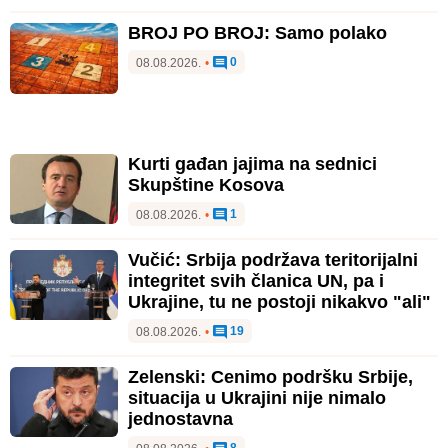
BROJ PO BROJ: Samo polako
0
08.08.2026.
•
Kurti gađan jajima na sednici
Skupštine Kosova
1
08.08.2026.
•
Vučić: Srbija podržava teritorijalni
integritet svih članica UN, pa i
Ukrajine, tu ne postoji nikakvo "ali"
19
08.08.2026.
•
Zelenski: Cenimo podršku Srbije,
situacija u Ukrajini nije nimalo
jednostavna
8