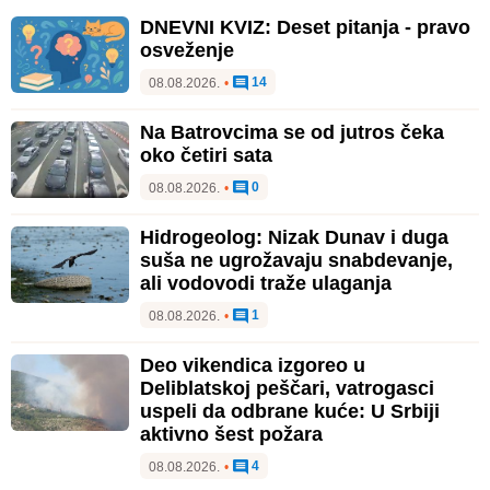
DNEVNI KVIZ: Deset pitanja - pravo
osveženje
14
08.08.2026.
•
Na Batrovcima se od jutros čeka
oko četiri sata
0
08.08.2026.
•
Hidrogeolog: Nizak Dunav i duga
suša ne ugrožavaju snabdevanje,
ali vodovodi traže ulaganja
1
08.08.2026.
•
Deo vikendica izgoreo u
Deliblatskoj peščari, vatrogasci
uspeli da odbrane kuće: U Srbiji
aktivno šest požara
4
08.08.2026.
•