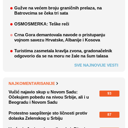
Gužve na većem broju graničnih prelaza, na
Batrovcima se čeka tri sata
OSMOSMERKA: Teške reči
Crna Gora demantovala navode o pristupanju
vojnom savezu Hrvatske, Albanije i Kosova
Turistima zasmetala kravlja zvona, gradonačelnik
odgovorio da se na moru ne žale na šum talasa
SVE NAJNOVIJE VESTI
NAJKOMENTARISANIJE
Vučić najavio skup u Novom Sadu:
93
Očekujem pobedu na nivou Srbije, ali i u
Beogradu i Novom Sadu
Protestno saopštenje sto ličnosti protiv
87
dolaska Zelenskog u Srbiju