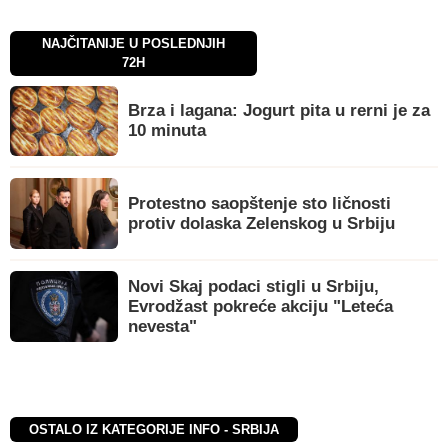
NAJČITANIJE U POSLEDNJIH
72H
Brza i lagana: Jogurt pita u rerni je za
10 minuta
Protestno saopštenje sto ličnosti
protiv dolaska Zelenskog u Srbiju
Novi Skaj podaci stigli u Srbiju,
Evrodžast pokreće akciju "Leteća
nevesta"
OSTALO IZ KATEGORIJE INFO - SRBIJA