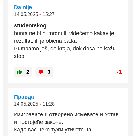
Da nije
14.05.2025
•
15:27
studentskog
bunta ne bi ni mrdnuli, videćemo kakav je
rezultat, ili je obična patka
Pumpamo još, do kraja, dok deca ne kažu
stop
-1
2
3
Правда
14.05.2025
•
11:28
Изигравате и отворено исмевате и Устав
и постојеће законе.
Када вас неко тужи утичете на