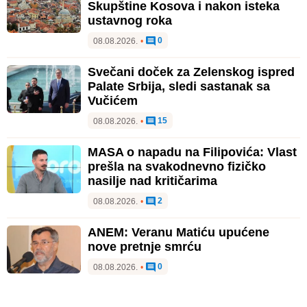
Skupštine Kosova i nakon isteka
ustavnog roka
0
08.08.2026.
•
Svečani doček za Zelenskog ispred
Palate Srbija, sledi sastanak sa
Vučićem
15
08.08.2026.
•
MASA o napadu na Filipovića: Vlast
prešla na svakodnevno fizičko
nasilje nad kritičarima
2
08.08.2026.
•
ANEM: Veranu Matiću upućene
nove pretnje smrću
0
08.08.2026.
•