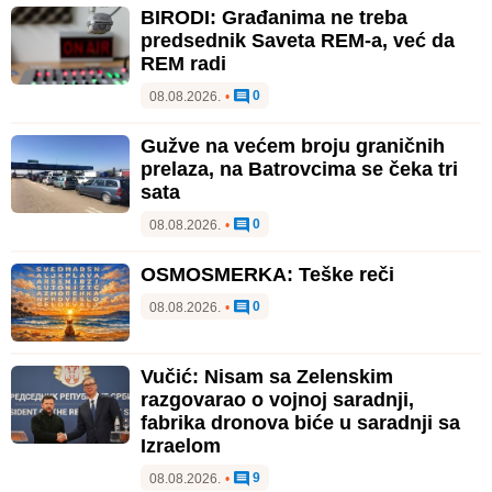
BIRODI: Građanima ne treba
predsednik Saveta REM-a, već da
REM radi
0
08.08.2026.
•
Gužve na većem broju graničnih
prelaza, na Batrovcima se čeka tri
sata
0
08.08.2026.
•
OSMOSMERKA: Teške reči
0
08.08.2026.
•
Vučić: Nisam sa Zelenskim
razgovarao o vojnoj saradnji,
fabrika dronova biće u saradnji sa
Izraelom
9
08.08.2026.
•