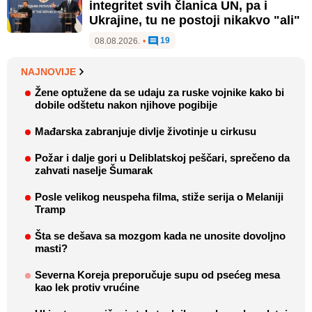
integritet svih članica UN, pa i
Ukrajine, tu ne postoji nikakvo "ali"
19
08.08.2026.
•
NAJNOVIJE
Žene optužene da se udaju za ruske vojnike kako bi
dobile odštetu nakon njihove pogibije
Mađarska zabranjuje divlje životinje u cirkusu
Požar i dalje gori u Deliblatskoj peščari, sprečeno da
zahvati naselje Šumarak
Posle velikog neuspeha filma, stiže serija o Melaniji
Tramp
Šta se dešava sa mozgom kada ne unosite dovoljno
masti?
Severna Koreja preporučuje supu od psećeg mesa
kao lek protiv vrućine