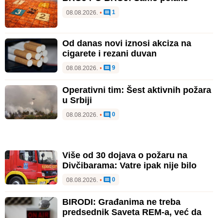
1
08.08.2026.
•
Od danas novi iznosi akciza na
cigarete i rezani duvan
9
08.08.2026.
•
Operativni tim: Šest aktivnih požara
u Srbiji
0
08.08.2026.
•
Više od 30 dojava o požaru na
Divčibarama: Vatre ipak nije bilo
0
08.08.2026.
•
BIRODI: Građanima ne treba
predsednik Saveta REM-a, već da