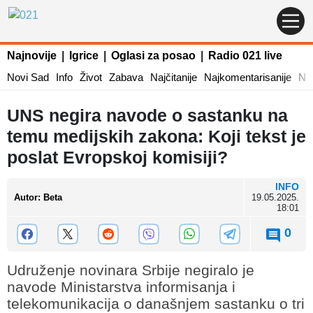
Najnovije
|
Igrice
|
Oglasi za posao
|
Radio 021 live
Novi Sad
Info
Život
Zabava
Najčitanije
Najkomentarisanije
Naj
UNS negira navode o sastanku na
temu medijskih zakona: Koji tekst je
poslat Evropskoj komisiji?
INFO
Autor
:
Beta
19.05.2025.
18:01
0
Udruženje novinara Srbije negiralo je
navode Ministarstva informisanja i
telekomunikacija o današnjem sastanku o tri