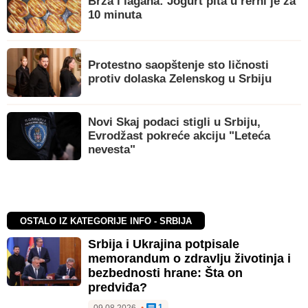
Brza i lagana: Jogurt pita u rerni je za
10 minuta
Protestno saopštenje sto ličnosti
protiv dolaska Zelenskog u Srbiju
Novi Skaj podaci stigli u Srbiju,
Evrodžast pokreće akciju "Leteća
nevesta"
OSTALO IZ KATEGORIJE INFO - SRBIJA
Srbija i Ukrajina potpisale
memorandum o zdravlju životinja i
bezbednosti hrane: Šta on
predviđa?
1