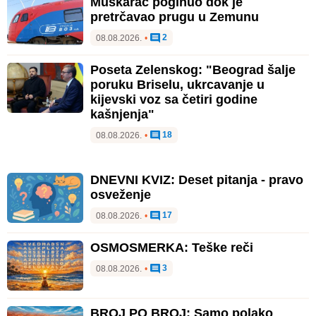
Muškarac poginuo dok je
pretrčavao prugu u Zemunu
2
08.08.2026.
•
Poseta Zelenskog: "Beograd šalje
poruku Briselu, ukrcavanje u
kijevski voz sa četiri godine
kašnjenja"
18
08.08.2026.
•
DNEVNI KVIZ: Deset pitanja - pravo
osveženje
17
08.08.2026.
•
OSMOSMERKA: Teške reči
3
08.08.2026.
•
BROJ PO BROJ: Samo polako