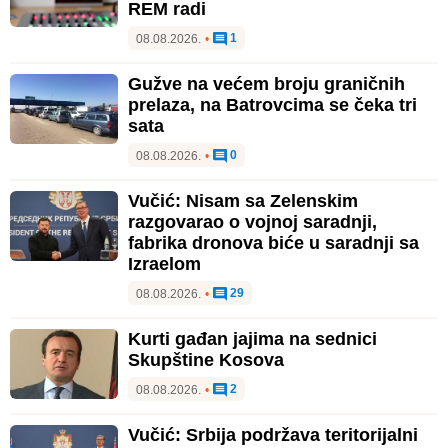
REM radi
1
08.08.2026.
•
Gužve na većem broju graničnih
prelaza, na Batrovcima se čeka tri
sata
0
08.08.2026.
•
Vučić: Nisam sa Zelenskim
razgovarao o vojnoj saradnji,
fabrika dronova biće u saradnji sa
Izraelom
29
08.08.2026.
•
Kurti gađan jajima na sednici
Skupštine Kosova
2
08.08.2026.
•
Vučić: Srbija podržava teritorijalni