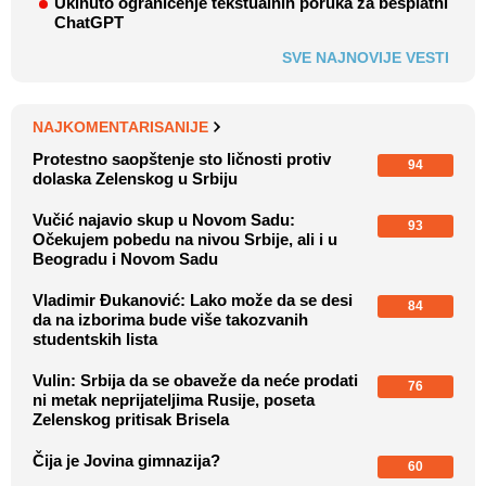
Ukinuto ograničenje tekstualnih poruka za besplatni
ChatGPT
SVE NAJNOVIJE VESTI
NAJKOMENTARISANIJE
Protestno saopštenje sto ličnosti protiv
94
dolaska Zelenskog u Srbiju
Vučić najavio skup u Novom Sadu:
93
Očekujem pobedu na nivou Srbije, ali i u
Beogradu i Novom Sadu
Vladimir Đukanović: Lako može da se desi
84
da na izborima bude više takozvanih
studentskih lista
Vulin: Srbija da se obaveže da neće prodati
76
ni metak neprijateljima Rusije, poseta
Zelenskog pritisak Brisela
Čija je Jovina gimnazija?
60