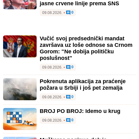
jasne crvene linije prema SNS
0
09.08.2026.
•
Vučić svoj predsednički mandat
završava uz loše odnose sa Crnom
Gorom: "Ne dobija političku
poslušnost"
0
09.08.2026.
•
Pokrenuta aplikacija za praćenje
požara u Srbiji i još pet zemalja
0
09.08.2026.
•
BROJ PO BROJ: Idemo u krug
0
09.08.2026.
•