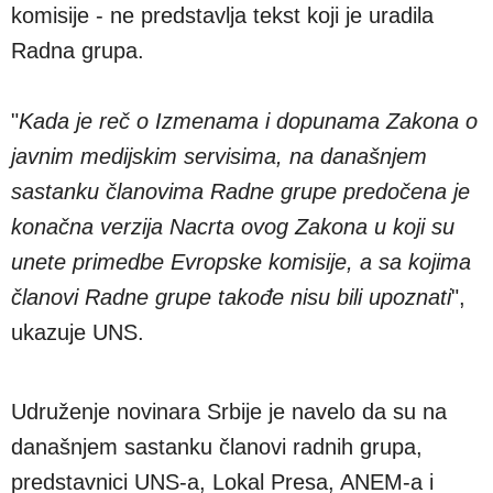
komisije - ne predstavlja tekst koji je uradila
Radna grupa.
"
Kada je reč o Izmenama i dopunama Zakona o
javnim medijskim servisima, na današnjem
sastanku članovima Radne grupe predočena je
konačna verzija Nacrta ovog Zakona u koji su
unete primedbe Evropske komisije, a sa kojima
članovi Radne grupe takođe nisu bili upoznati
",
ukazuje UNS.
Udruženje novinara Srbije je navelo da su na
današnjem sastanku članovi radnih grupa,
predstavnici UNS-a, Lokal Presa, ANEM-a i