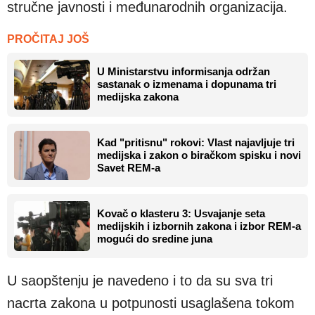
stručne javnosti i međunarodnih organizacija.
PROČITAJ JOŠ
U Ministarstvu informisanja održan
sastanak o izmenama i dopunama tri
medijska zakona
Kad "pritisnu" rokovi: Vlast najavljuje tri
medijska i zakon o biračkom spisku i novi
Savet REM-a
Kovač o klasteru 3: Usvajanje seta
medijskih i izbornih zakona i izbor REM-a
mogući do sredine juna
U saopštenju je navedeno i to da su sva tri
nacrta zakona u potpunosti usaglašena tokom