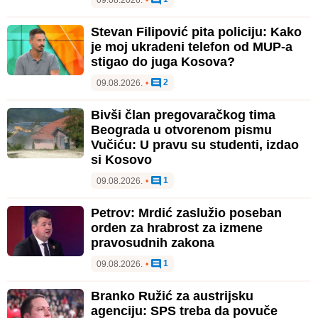
09.08.2026.
•
Stevan Filipović pita policiju: Kako
je moj ukradeni telefon od MUP-a
stigao do juga Kosova?
2
09.08.2026.
•
Bivši član pregovaračkog tima
Beograda u otvorenom pismu
Vučiću: U pravu su studenti, izdao
si Kosovo
1
09.08.2026.
•
Petrov: Mrdić zaslužio poseban
orden za hrabrost za izmene
pravosudnih zakona
1
09.08.2026.
•
Branko Ružić za austrijsku
agenciju: SPS treba da povuče