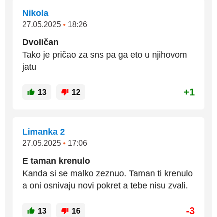
Nikola
27.05.2025
•
18:26
Dvoličan
Tako je pričao za sns pa ga eto u njihovom
jatu
+1
13
12
Limanka 2
27.05.2025
•
17:06
E taman krenulo
Kanda si se malko zeznuo. Taman ti krenulo
a oni osnivaju novi pokret a tebe nisu zvali.
-3
13
16