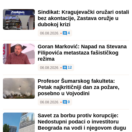
Sindikat: Kragujevački oružari ostali
bez akontacije, Zastava oružje u
dubokoj krizi
4
06.08.2026.
•
Goran Marković: Napad na Stevana
Filipovića metastaza fašističkog
režima
12
06.08.2026.
•
Profesor Šumarskog fakulteta:
Petak najkritičniji dan za požare,
posebno u Vojvodini
0
06.08.2026.
•
Savet za borbu protiv korupcije:
Nedostupni podaci o investitoru
Beograda na vodi i njegovom dugu