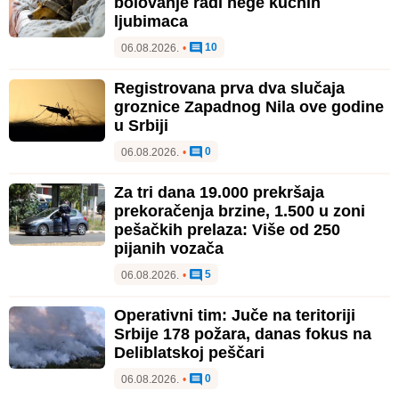
bolovanje radi nege kućnih
ljubimaca
10
06.08.2026.
•
Registrovana prva dva slučaja
groznice Zapadnog Nila ove godine
u Srbiji
0
06.08.2026.
•
Za tri dana 19.000 prekršaja
prekoračenja brzine, 1.500 u zoni
pešačkih prelaza: Više od 250
pijanih vozača
5
06.08.2026.
•
Operativni tim: Juče na teritoriji
Srbije 178 požara, danas fokus na
Deliblatskoj peščari
0
06.08.2026.
•