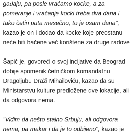
gađaju, pa posle vraćamo kocke, a za
pomeranje i vraćanje kocki treba dva dana i
tako četiri puta mesečno, to je osam dana",
kazao je on i dodao da kocke koje preostanu
neće biti bačene već korištene za druge radove.
Šapić je, govoreći o svoj incijative da Beograd
dobije spomenik četničkom komandatnu
Dragoljubu Draži Mihailoviću, kazao da su
Ministarstvu kulture predložene dve lokacije, ali
da odgovora nema.
"Vidim da nešto stalno Srbuju, ali odgovora
nema, pa makar i da je to odbijeno",
kazao je