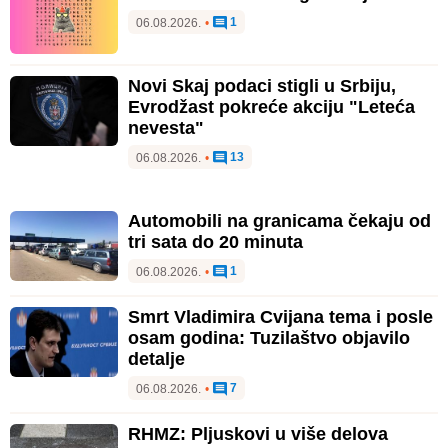
1
06.08.2026.
•
Novi Skaj podaci stigli u Srbiju,
Evrodžast pokreće akciju "Leteća
nevesta"
13
06.08.2026.
•
Automobili na granicama čekaju od
tri sata do 20 minuta
1
06.08.2026.
•
Smrt Vladimira Cvijana tema i posle
osam godina: Tuzilaštvo objavilo
detalje
7
06.08.2026.
•
RHMZ: Pljuskovi u više delova