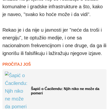
komunalne i gradske infrastrukture a što, kako
je naveo, "svako ko hoće može i da vidi".
Rekao je i da nije u javnosti jer "neće da troši i
energiju", te optužiio medije, i one sa
nacionalnom frekvencijnom i one druge, da ga ili
ignorišu ili falsifikuju i lažiražuju njegove izjave.
PROČITAJ JOŠ
Šapić o Ćacilendu: Njih niko ne može da
pomeri