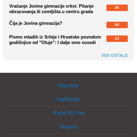
Vraćanje Jovine gimnazije crkvi: Pitanje
85
obrazovanja ili zemljišta u centru grada
Čija je Jovina gimnazija?
60
Pismo mladih iz Srbije i Hrvatske povodom
53
godišnjice od "Oluje": I dalje smo susedi
VIDI OSTALE
Najnovije
Najčitanije
Radio 021 live
Shopins