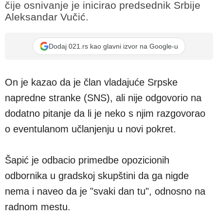
čije osnivanje je inicirao predsednik Srbije
Aleksandar Vučić.
Dodaj 021.rs kao glavni izvor na Google-u
On je kazao da je član vladajuće Srpske
napredne stranke (SNS), ali nije odgovorio na
dodatno pitanje da li je neko s njim razgovorao
o eventulanom učlanjenju u novi pokret.
Šapić je odbacio primedbe opozicionih
odbornika u gradskoj skupštini da ga nigde
nema i naveo da je "svaki dan tu", odnosno na
radnom mestu.