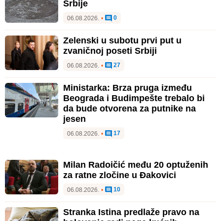
Srbije
0
06.08.2026.
•
Zelenski u subotu prvi put u
zvaničnoj poseti Srbiji
27
06.08.2026.
•
Ministarka: Brza pruga između
Beograda i Budimpešte trebalo bi
da bude otvorena za putnike na
jesen
17
06.08.2026.
•
Milan Radoičić među 20 optuženih
za ratne zločine u Đakovici
10
06.08.2026.
•
Stranka Istina predlaže pravo na