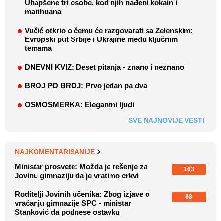
Uhapšene tri osobe, kod njih nađeni kokain i
marihuana
Vučić otkrio o čemu će razgovarati sa Zelenskim:
Evropski put Srbije i Ukrajine među ključnim
temama
DNEVNI KVIZ: Deset pitanja - znano i neznano
BROJ PO BROJ: Prvo jedan pa dva
OSMOSMERKA: Elegantni ljudi
SVE NAJNOVIJE VESTI
NAJKOMENTARISANIJE
Ministar prosvete: Možda je rešenje za
163
Jovinu gimnaziju da je vratimo crkvi
Roditelji Jovinih učenika: Zbog izjave o
88
vraćanju gimnazije SPC - ministar
Stanković da podnese ostavku