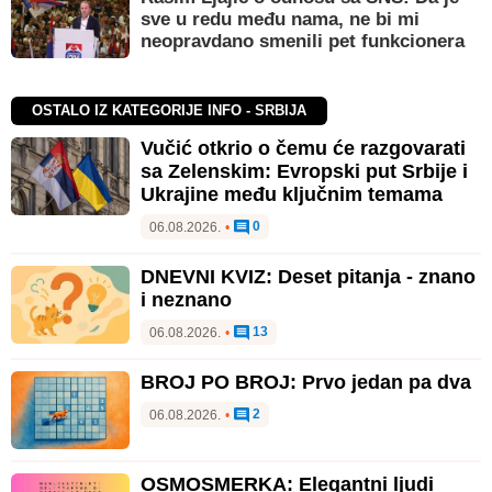
sve u redu među nama, ne bi mi
neopravdano smenili pet funkcionera
OSTALO IZ KATEGORIJE INFO - SRBIJA
Vučić otkrio o čemu će razgovarati
sa Zelenskim: Evropski put Srbije i
Ukrajine među ključnim temama
0
06.08.2026.
•
DNEVNI KVIZ: Deset pitanja - znano
i neznano
13
06.08.2026.
•
BROJ PO BROJ: Prvo jedan pa dva
2
06.08.2026.
•
OSMOSMERKA: Elegantni ljudi