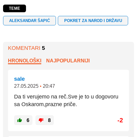
TEME
ALEKSANDAR ŠAPIĆ
POKRET ZA NAROD I DRŽAVU
KOMENTARI
5
HRONOLOŠKI
NAJPOPULARNIJI
sale
27.05.2025
•
20:47
Da ti verujemo na reč.Sve je to u dogovoru
sa Oskarom,prazne priče.
-2
6
8