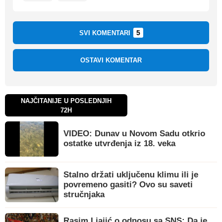
5
SVI KOMENTARI
OSTAVI KOMENTAR
NAJČITANIJE U POSLEDNJIH
72H
VIDEO: Dunav u Novom Sadu otkrio
ostatke utvrđenja iz 18. veka
Stalno držati uključenu klimu ili je
povremeno gasiti? Ovo su saveti
stručnjaka
Rasim Ljajić o odnosu sa SNS: Da je