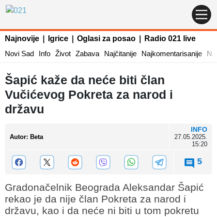
Najnovije
|
Igrice
|
Oglasi za posao
|
Radio 021 live
Novi Sad
Info
Život
Zabava
Najčitanije
Najkomentarisanije
Naj
Šapić kaže da neće biti član
Vučićevog Pokreta za narod i
državu
INFO
Autor
:
Beta
27.05.2025.
15:20
5
Gradonačelnik Beograda Aleksandar Šapić
rekao je da nije član Pokreta za narod i
državu, kao i da neće ni biti u tom pokretu