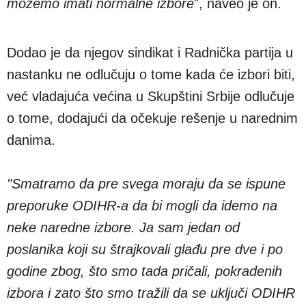
možemo imati normalne izbore
", naveo je on.
Dodao je da njegov sindikat i Radnička partija u
nastanku ne odlučuju o tome kada će izbori biti,
već vladajuća većina u Skupštini Srbije odlučuje
o tome, dodajući da očekuje rešenje u narednim
danima.
"Smatramo da pre svega moraju da se ispune
preporuke ODIHR-a da bi mogli da idemo na
neke naredne izbore. Ja sam jedan od
poslanika koji su štrajkovali glađu pre dve i po
godine zbog, što smo tada pričali, pokradenih
izbora i zato što smo tražili da se uključi ODIHR