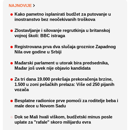
NAJNOVIJE
Kako pametno isplanirati budžet za putovanje u
inostranstvo bez neočekivanih troškova
Zlostavljanje i silovanje regrutkinja u britanskoj
vojnoj školi: BBC istraga
Registrovana prva dva slučaja groznice Zapadnog
Nila ove godine u Srbiji
Mađarski parlament u utorak bira predsednika,
Mađar još uvek nije objavio kandidata
Za tri dana 19.000 prekršaja prekoračenja brzine,
1.500 u zoni pešačkih prelaza: Više od 250 pijanih
vozača
Besplatne radionice prve pomoći za roditelje beba i
male dece u Novom Sadu
Dok se Mali hvali viškom, budžetski minus posle
uplate za "rafale" skoro milijardu evra