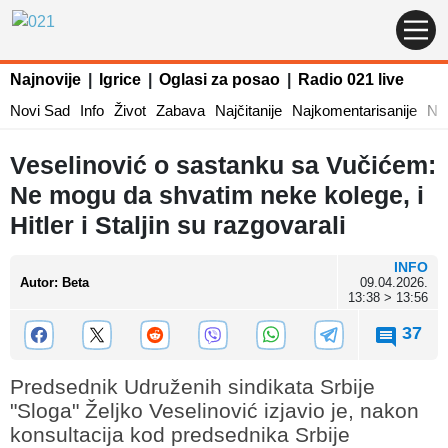
Najnovije
|
Igrice
|
Oglasi za posao
|
Radio 021 live
Novi Sad
Info
Život
Zabava
Najčitanije
Najkomentarisanije
Naj
Veselinović o sastanku sa Vučićem:
Ne mogu da shvatim neke kolege, i
Hitler i Staljin su razgovarali
INFO
Autor
:
Beta
09.04.2026.
13:38 > 13:56
37
Predsednik Udruženih sindikata Srbije
"Sloga" Željko Veselinović izjavio je, nakon
konsultacija kod predsednika Srbije