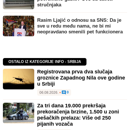
stručnjaka
Rasim Ljajić o odnosu sa SNS: Da je
sve u redu među nama, ne bi mi
neopravdano smenili pet funkcionera
OSTALO IZ KATEGORIJE INFO - SRBIJA
Registrovana prva dva slučaja
groznice Zapadnog Nila ove godine
u Srbiji
0
06.08.2026.
•
Za tri dana 19.000 prekršaja
prekoračenja brzine, 1.500 u zoni
pešačkih prelaza: Više od 250
pijanih vozača