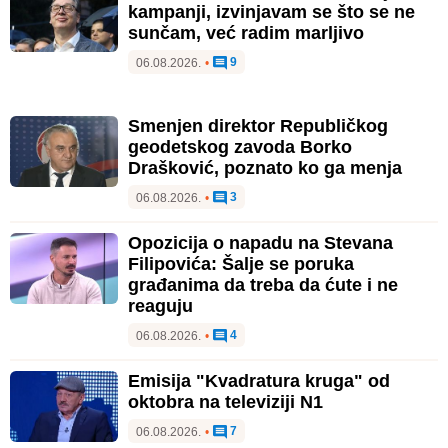
kampanji, izvinjavam se što se ne
sunčam, već radim marljivo
9
06.08.2026.
•
Smenjen direktor Republičkog
geodetskog zavoda Borko
Drašković, poznato ko ga menja
3
06.08.2026.
•
Opozicija o napadu na Stevana
Filipovića: Šalje se poruka
građanima da treba da ćute i ne
reaguju
4
06.08.2026.
•
Emisija "Kvadratura kruga" od
oktobra na televiziji N1
7
06.08.2026.
•