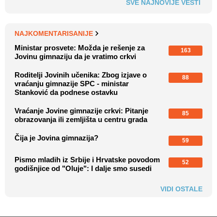
SVE NAJNOVIJE VESTI
NAJKOMENTARISANIJE
Ministar prosvete: Možda je rešenje za
163
Jovinu gimnaziju da je vratimo crkvi
Roditelji Jovinih učenika: Zbog izjave o
88
vraćanju gimnazije SPC - ministar
Stanković da podnese ostavku
Vraćanje Jovine gimnazije crkvi: Pitanje
85
obrazovanja ili zemljišta u centru grada
Čija je Jovina gimnazija?
59
Pismo mladih iz Srbije i Hrvatske povodom
52
godišnjice od "Oluje": I dalje smo susedi
VIDI OSTALE