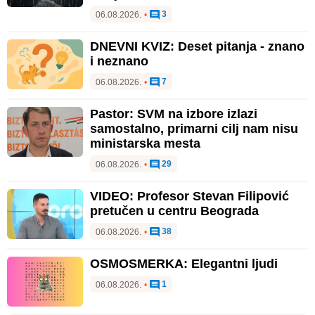
3
06.08.2026.
•
DNEVNI KVIZ: Deset pitanja - znano
i neznano
7
06.08.2026.
•
Pastor: SVM na izbore izlazi
samostalno, primarni cilj nam nisu
ministarska mesta
29
06.08.2026.
•
VIDEO: Profesor Stevan Filipović
pretučen u centru Beograda
38
06.08.2026.
•
OSMOSMERKA: Elegantni ljudi
1
06.08.2026.
•