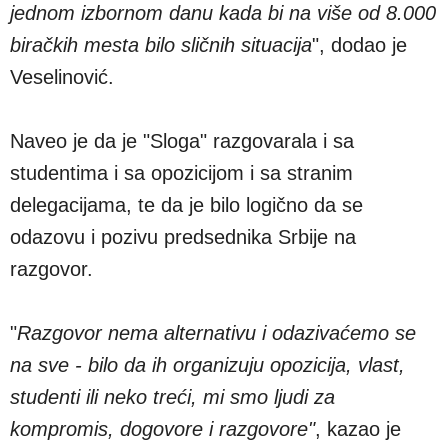
jednom izbornom danu kada bi na više od 8.000
biračkih mesta bilo sličnih situacija
", dodao je
Veselinović.
Naveo je da je "Sloga" razgovarala i sa
studentima i sa opozicijom i sa stranim
delegacijama, te da je bilo logično da se
odazovu i pozivu predsednika Srbije na
razgovor.
"
Razgovor nema alternativu i odazivaćemo se
na sve - bilo da ih organizuju opozicija, vlast,
studenti ili neko treći, mi smo ljudi za
kompromis, dogovore i razgovore"
, kazao je