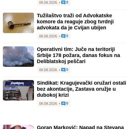
0
06.08.2026.
•
Tužilaštvo traži od Advokatske
komore da reaguje zbog tvrdnji
advokata da je Cvijan ubijen
0
06.08.2026.
•
Operativni tim: Juče na teritoriji
Srbije 178 požara, danas fokus na
Deliblatskoj peščari
0
06.08.2026.
•
Sindikat: Kragujevački oružari ostali
bez akontacije, Zastava oružje u
dubokoj krizi
0
06.08.2026.
•
Goran Marković: Napad na Stevana