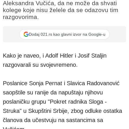
Aleksandra Vučića, da ne može da shvati
kolege koje nisu želele da se odazovu tim
razgovorima.
Dodaj 021.rs kao glavni izvor na Google-u
Kako je naveo, i Adolf Hitler i Josif Staljin
razgovarali su svojevremeno.
Poslanice Sonja Pernat i Slavica Radovanović
saopštile su ranije da napuštaju njihovu
poslaničku grupu "Pokret radnika Sloga -
Struka" u Skupštini Srbije, zbog odluke ostatka
članova da učestvuju na sastancima sa