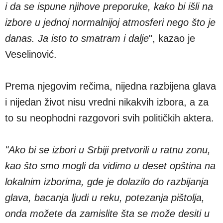
i da se ispune njihove preporuke, kako bi išli na
izbore u jednoj normalnijoj atmosferi nego što je
danas. Ja isto to smatram i dalje
", kazao je
Veselinović.
Prema njegovim rečima, nijedna razbijena glava
i nijedan život nisu vredni nikakvih izbora, a za
to su neophodni razgovori svih političkih aktera.
"Ako bi se izbori u Srbiji pretvorili u ratnu zonu,
kao što smo mogli da vidimo u deset opština na
lokalnim izborima, gde je dolazilo do razbijanja
glava, bacanja ljudi u reku, potezanja pištolja,
onda možete da zamislite šta se može desiti u