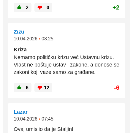
+2
2
0
Zizu
10.04.2026
•
08:25
Kriza
Nemamo političku krizu već Ustavnu krizu.
Vlast ne poštuje ustav i zakone, a donose se
zakoni koji vaze samo za građane.
-6
6
12
Lazar
10.04.2026
•
07:45
Ovaj umislio da je Staljin!