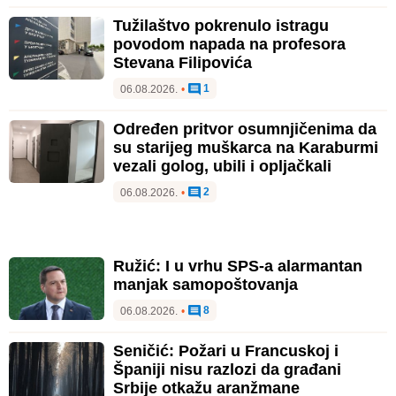
Tužilaštvo pokrenulo istragu
povodom napada na profesora
Stevana Filipovića
1
06.08.2026.
•
Određen pritvor osumnjičenima da
su starijeg muškarca na Karaburmi
vezali golog, ubili i opljačkali
2
06.08.2026.
•
Ružić: I u vrhu SPS-a alarmantan
manjak samopoštovanja
8
06.08.2026.
•
Seničić: Požari u Francuskoj i
Španiji nisu razlozi da građani
Srbije otkažu aranžmane