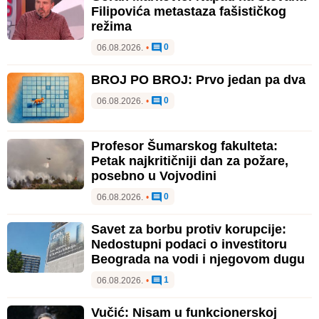
Filipovića metastaza fašističkog
režima
0
06.08.2026.
•
BROJ PO BROJ: Prvo jedan pa dva
0
06.08.2026.
•
Profesor Šumarskog fakulteta:
Petak najkritičniji dan za požare,
posebno u Vojvodini
0
06.08.2026.
•
Savet za borbu protiv korupcije:
Nedostupni podaci o investitoru
Beograda na vodi i njegovom dugu
1
06.08.2026.
•
Vučić: Nisam u funkcionerskoj