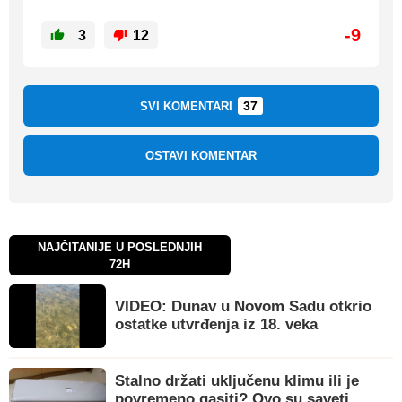
-9
3
12
37
SVI KOMENTARI
OSTAVI KOMENTAR
NAJČITANIJE U POSLEDNJIH
72H
VIDEO: Dunav u Novom Sadu otkrio
ostatke utvrđenja iz 18. veka
Stalno držati uključenu klimu ili je
povremeno gasiti? Ovo su saveti