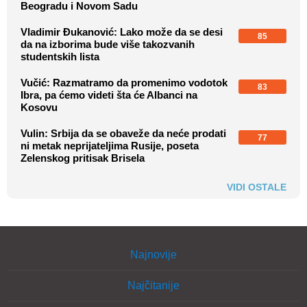
Beogradu i Novom Sadu
Vladimir Đukanović: Lako može da se desi
85
da na izborima bude više takozvanih
studentskih lista
Vučić: Razmatramo da promenimo vodotok
83
Ibra, pa ćemo videti šta će Albanci na
Kosovu
Vulin: Srbija da se obaveže da neće prodati
77
ni metak neprijateljima Rusije, poseta
Zelenskog pritisak Brisela
VIDI OSTALE
Najnovije
Najčitanije