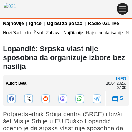
Najnovije
|
Igrice
|
Oglasi za posao
|
Radio 021 live
Novi Sad
Info
Život
Zabava
Najčitanije
Najkomentarisanije
Naj
Lopandić: Srpska vlast nije
sposobna da organizuje izbore bez
nasilja
INFO
Autor
:
Beta
18.04.2026.
07:39
5
Potpredsednik Srbija centra (SRCE) i bivši
šef Misije Srbije u EU Duško Lopandić
ocenio je da srpska vlast nije sposobna da