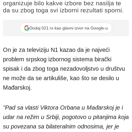
organizuje bilo kakve izbore bez nasilja te
da su zbog toga svi izborni rezultati sporni.
Dodaj 021.rs kao glavni izvor na Google-u
On je za televiziju N1 kazao da je najveći
problem srpskog izbornog sistema birački
spisak i da zbog toga nezadovoljstvo u društvu
ne može da se artikuliše, kao što se desilo u
Mađarskoj.
"Pad sa vlasti Viktora Orbana u Mađarskoj je i
udar na režim u Srbiji, pogotovo u pitanjima koja
su povezana sa bilateralnim odnosima, jer je