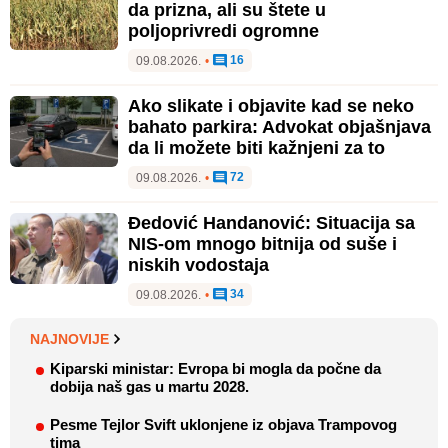
da prizna, ali su štete u
poljoprivredi ogromne
16
09.08.2026.
•
Ako slikate i objavite kad se neko
bahato parkira: Advokat objašnjava
da li možete biti kažnjeni za to
72
09.08.2026.
•
Đedović Handanović: Situacija sa
NIS-om mnogo bitnija od suše i
niskih vodostaja
34
09.08.2026.
•
NAJNOVIJE
Kiparski ministar: Evropa bi mogla da počne da
dobija naš gas u martu 2028.
Pesme Tejlor Svift uklonjene iz objava Trampovog
tima