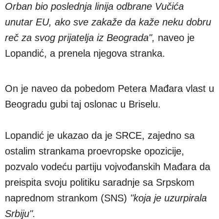
Orban bio poslednja linija odbrane Vučića
unutar EU, ako sve zakaže da kaže neku dobru
reč za svog prijatelja iz Beograda",
naveo je
Lopandić, a prenela njegova stranka.
On je naveo da pobedom Petera Mađara vlast u
Beogradu gubi taj oslonac u Briselu.
Lopandić je ukazao da je SRCE, zajedno sa
ostalim strankama proevropske opozicije,
pozvalo vodeću partiju vojvođanskih Mađara da
preispita svoju politiku saradnje sa Srpskom
naprednom strankom (SNS)
"koja je uzurpirala
Srbiju".