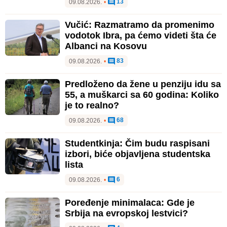
13
09.08.2026.
•
Vučić: Razmatramo da promenimo
vodotok Ibra, pa ćemo videti šta će
Albanci na Kosovu
83
09.08.2026.
•
Predloženo da žene u penziju idu sa
55, a muškarci sa 60 godina: Koliko
je to realno?
68
09.08.2026.
•
Studentkinja: Čim budu raspisani
izbori, biće objavljena studentska
lista
6
09.08.2026.
•
Poređenje minimalaca: Gde je
Srbija na evropskoj lestvici?