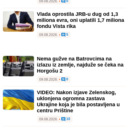
0
09.08.2026.
•
Vlada oprostila JRB-u dug od 1,3
miliona evra, oni uplatili 1,7 miliona
fondu Vista rika
5
09.08.2026.
•
Nema gužve na Batrovcima na
izlazu iz zemlje, najduže se čeka na
Horgošu 2
0
09.08.2026.
•
VIDEO: Nakon izjave Zelenskog,
uklonjena ogromna zastava
Ukrajine koja je bila postavljena u
centru Prištine
10
09.08.2026.
•