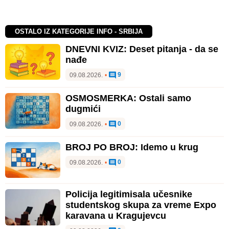
OSTALO IZ KATEGORIJE INFO - SRBIJA
DNEVNI KVIZ: Deset pitanja - da se
nađe
9
09.08.2026.
•
OSMOSMERKA: Ostali samo
dugmići
0
09.08.2026.
•
BROJ PO BROJ: Idemo u krug
0
09.08.2026.
•
Policija legitimisala učesnike
studentskog skupa za vreme Expo
karavana u Kragujevcu