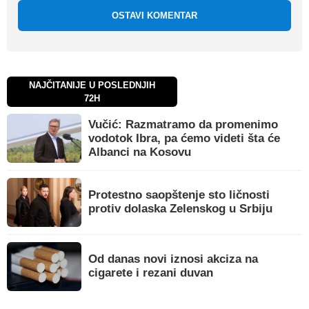
OSTAVI KOMENTAR
NAJČITANIJE U POSLEDNJIH
72H
Vučić: Razmatramo da promenimo
vodotok Ibra, pa ćemo videti šta će
Albanci na Kosovu
Protestno saopštenje sto ličnosti
protiv dolaska Zelenskog u Srbiju
Od danas novi iznosi akciza na
cigarete i rezani duvan