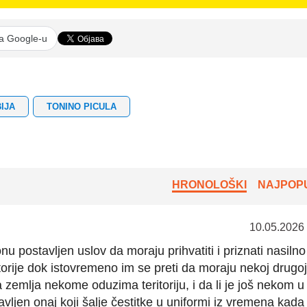
na Google-u
BIJA
TONINO PICULA
HRONOLOŠKI
NAJPOPU
10.05.2026
nu postavljen uslov da moraju prihvatiti i priznati nasilno
torije dok istovremeno im se preti da moraju nekoj drugoj
ta zemlja nekome oduzima teritoriju, i da li je još nekom u
vljen onaj koji šalje čestitke u uniformi iz vremena kada 