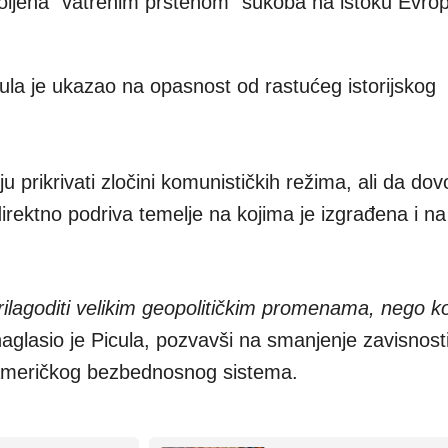
pkoljena "vatrenim prstenom" sukoba na istoku Evrop
a je ukazao na opasnost od rastućeg istorijskog
 prikrivati zločini komunističkih režima, ali da do
irektno podriva temelje na kojima je izgrađena i na
prilagoditi velikim geopolitičkim promenama, nego ko
naglasio je Picula, pozvavši na smanjenje zavisnost
d američkog bezbednosnog sistema.