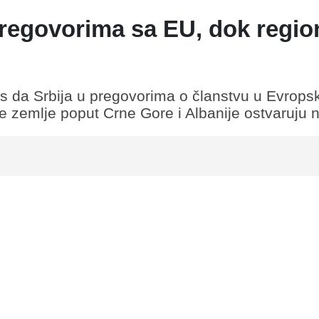
 pregovorima sa EU, dok regio
s da Srbija u pregovorima o članstvu u Evropsko
ne zemlje poput Crne Gore i Albanije ostvaruju 