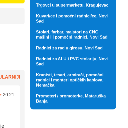
Trgovci u supermarketu, Kragujevac
Kuvari/ce i pomoćni radnici/ce, Novi
Sad
Stolari, farbar, majstori na CNC
mašini i i pomoćni radnici, Novi Sad
Radnici za rad u girosu, Novi Sad
Radnici za ALU i PVC stolariju, Novi
Sad
Kranisti, tesari, armirači, pomoćni
LARNIJI
radnici i monteri optičkih kablova,
Nemačka
•
20:21
Promoteri / promoterke, Mataruška
Banja
je