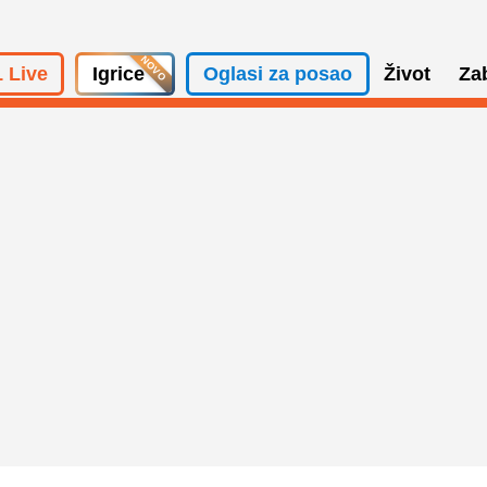
 Live
Igrice
Oglasi za posao
Život
Za