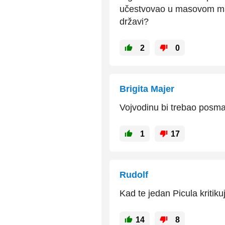
učestvovao u masovom masa
državi?
2
0
Brigita Majer
Vojvodinu bi trebao posma
1
17
Rudolf
Kad te jedan Picula kritik
14
8