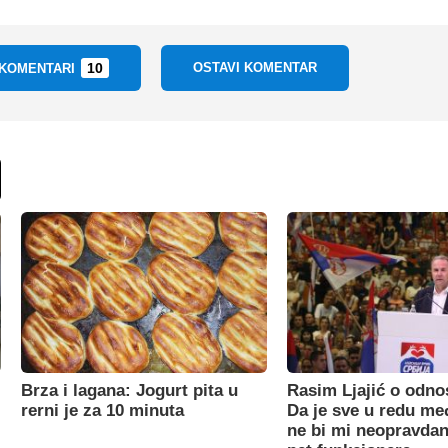
10
OSTAVI KOMENTAR
 KOMENTARI
Brza i lagana: Jogurt pita u
Rasim Ljajić o odno
rerni je za 10 minuta
Da je sve u redu m
ne bi mi neopravdan