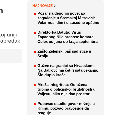
NAJNOVIJE
n
Požar na deponiji povećao
zagađenje u Sremskoj Mitrovici:
Vetar nosi dim i u susedne opštine
Direktorka Batuta: Virus
j uniji
Zapadnog Nila prenose komarci
napredak.
Culex od juna do kraja septembra
Zašto Zelenski baš sad stiže u
Srbiju
Gužve na granici sa Hrvatskom:
Na Batrovcima četiri sata čekanja,
Šid duplo kraće
Mreža integriteta: Odložena
tribina o policijskoj brutalnosti u
Valjevu, niko nije dao prostor
Pupovac osudio govor mržnje u
Kninu, pozvao pravosuđe da
reaguje