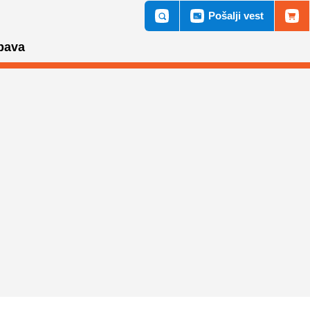
Pošalji vest
bava