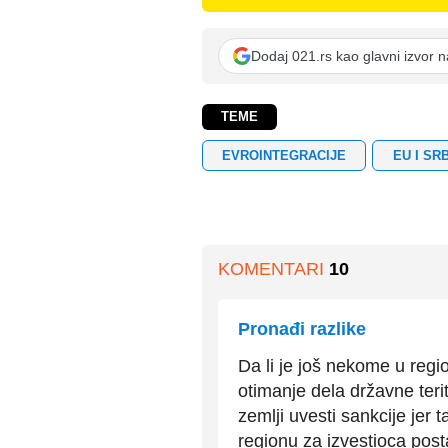
Dodaj 021.rs kao glavni izvor 
TEME
EVROINTEGRACIJE
EU I SR
KOMENTARI
10
Pronađi razlike
Da li je još nekome u regio
otimanje dela državne teri
zemlji uvesti sankcije jer 
regionu za izvestioca posta