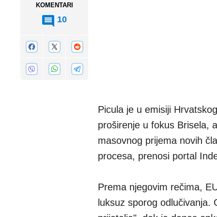
KOMENTARI
10
Picula je u emisiji Hrvatskog
proširenje u fokus Brisela,
masovnog prijema novih član
procesa, prenosi portal Ind
Prema njegovim rečima, EU s
luksuz sporog odlučivanja. 