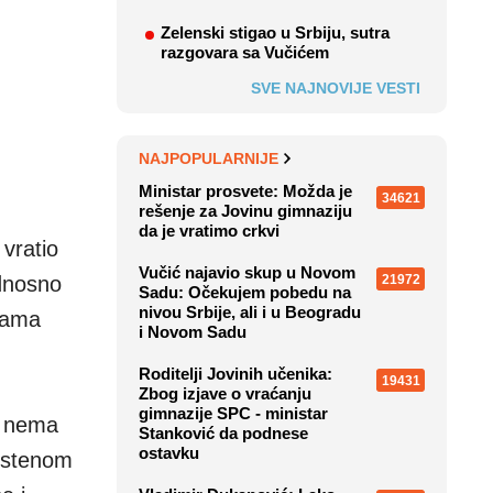
Zelenski stigao u Srbiju, sutra
razgovara sa Vučićem
SVE NAJNOVIJE VESTI
NAJPOPULARNIJE
Ministar prosvete: Možda je
34621
rešenje za Jovinu gimnaziju
da je vratimo crkvi
 vratio
Vučić najavio skup u Novom
21972
odnosno
Sadu: Očekujem pobedu na
nivou Srbije, ali i u Beogradu
azama
i Novom Sadu
Roditelji Jovinih učenika:
19431
Zbog izjave o vraćanju
gimnazije SPC - ministar
e nema
Stanković da podnese
ostavku
prstenom