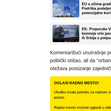
EU u očima građa
Podrška podeljena
potencijalne kori
EK: Preporuke V
komisije vrlo ja
ih Srbija u potp
Komentarišući unutrašnje po
politički otišao, ali da "orba
otežava postizanje zajednič
OGLASI RADNO MESTO!
Ukoliko imate potrebu za radnom s
posao.
Radno mesto možete oglasiti u odel