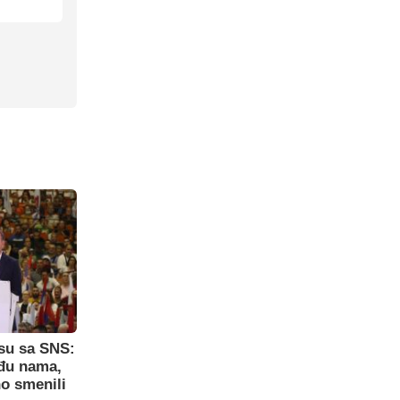
su sa SNS:
eđu nama,
o smenili