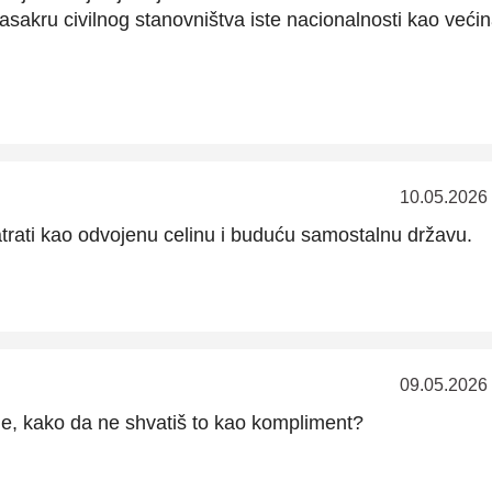
kru civilnog stanovništva iste nacionalnosti kao većina
10.05.2026
trati kao odvojenu celinu i buduću samostalnu državu.
09.05.2026
uje, kako da ne shvatiš to kao kompliment?