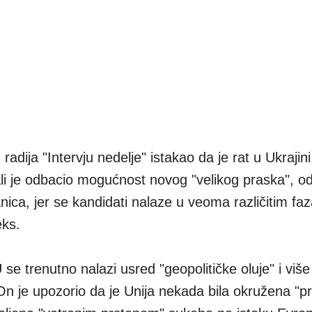
 radija "Intervju nedelje" istakao da je rat u Ukrajini
 ali je odbacio mogućnost novog "velikog praska", 
ica, jer se kandidati nalaze u veoma različitim f
eks.
e trenutno nalazi usred "geopolitičke oluje" i viš
On je upozorio da je Unija nekada bila okružena "