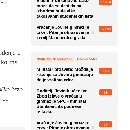
e i
Vladimir Đukanović: Lako
14919
može da se desi da na
izborima bude više
takozvanih studentskih lista
Vraćanje Jovine gimnazije
12055
crkvi: Pitanje obrazovanja ili
zemljišta u centru grada
vođenje u
NAJKOMENTARISANIJE
NAJČITANIJE
 kojima
Ministar prosvete: Možda je
165
rešenje za Jovinu gimnaziju
da je vratimo crkvi
liko brzo
Roditelji Jovinih učenika:
91
Zbog izjave o vraćanju
i od
gimnazije SPC - ministar
Stanković da podnese
ostavku
Vraćanje Jovine gimnazije
85
crkvi: Pitanje obrazovanja ili