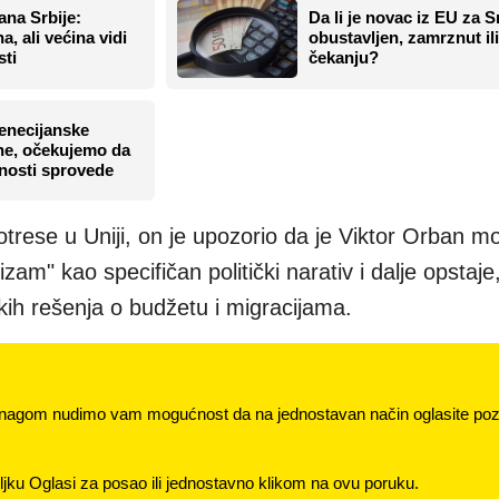
na Srbije:
Da li je novac iz EU za S
, ali većina vidi
obustavljen, zamrznut il
sti
čekanju?
enecijanske
sne, očekujemo da
unosti sprovede
trese u Uniji, on je upozorio da je Viktor Orban m
nizam" kao specifičan politički narativ i dalje opstaje
kih rešenja o budžetu i migracijama.
nagom nudimo vam mogućnost da na jednostavan način oglasite pozi
jku Oglasi za posao ili jednostavno klikom na ovu poruku.