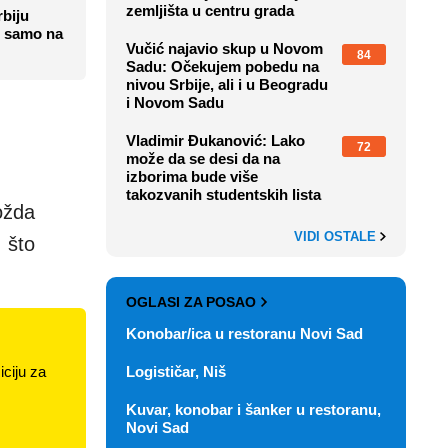
zemljišta u centru grada
rbiju
i samo na
Vučić najavio skup u Novom
84
Sadu: Očekujem pobedu na
nivou Srbije, ali i u Beogradu
i Novom Sadu
Vladimir Đukanović: Lako
72
može da se desi da na
izborima bude više
takozvanih studentskih lista
ožda
VIDI OSTALE
, što
OGLASI ZA POSAO
Konobar/ica u restoranu Novi Sad
Logističar, Niš
ciju za
Kuvar, konobar i šanker u restoranu,
Novi Sad