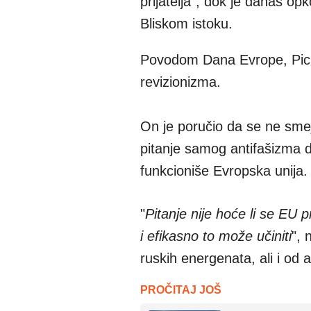
prijatelja", dok je danas o
Bliskom istoku.
Povodom Dana Evrope, Picul
revizionizma.
On je poručio da se ne smeju
pitanje samog antifašizma d
funkcioniše Evropska unija.
"
Pitanje nije hoće li se EU 
i efikasno to može učiniti
", 
ruskih energenata, ali i o
PROČITAJ JOŠ