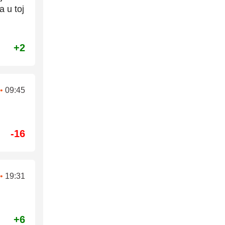
 u toj
+2
•
09:45
-16
•
19:31
+6