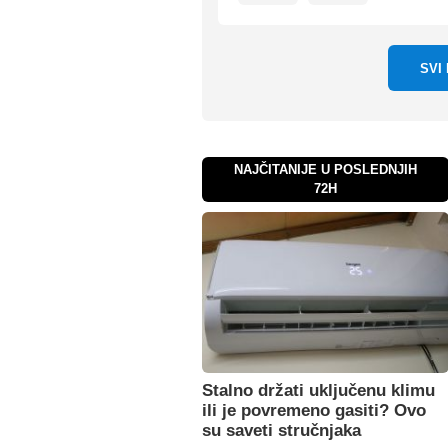
SVI
NAJČITANIJE U POSLEDNJIH
72H
Stalno držati uključenu klimu
ili je povremeno gasiti? Ovo
su saveti stručnjaka