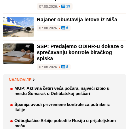
19
07.08.2026.
•
Rajaner obustavlja letove iz Niša
6
07.08.2026.
•
SSP: Predajemo ODIHR-u dokaze o
sprečavanju kontrole biračkog
spiska
8
07.08.2026.
•
NAJNOVIJE
MUP: Aktivna četiri veća požara, najveći izbio u
mestu Šumarak u Deliblatskoj peščari
Španija uvodi privremene kontrole za putnike iz
Italije
Odbojkašice Srbije pobedile Rusiju u prijateljskom
meču