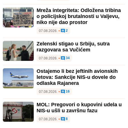
Mreža integriteta: Odložena tribina
o policijskoj brutalnosti u Valjevu,
niko nije dao prostor
2
07.08.2026.
•
Zelenski stigao u Srbiju, sutra
razgovara sa Vučićem
34
07.08.2026.
•
Ostajemo li bez jeftinih avionskih
letova: Sankcije NIS-u dovele do
odlaska Rajanera
16
07.08.2026.
•
MOL: Pregovori o kupovini udela u
NIS-u ušli u završnu fazu
8
07.08.2026.
•