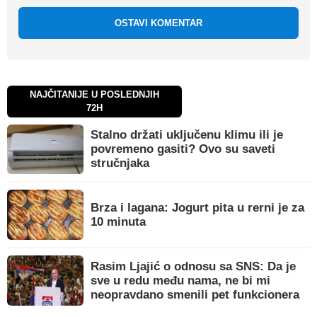
OSTAVI KOMENTAR
NAJČITANIJE U POSLEDNJIH
72H
Stalno držati uključenu klimu ili je
povremeno gasiti? Ovo su saveti
stručnjaka
Brza i lagana: Jogurt pita u rerni je za
10 minuta
Rasim Ljajić o odnosu sa SNS: Da je
sve u redu među nama, ne bi mi
neopravdano smenili pet funkcionera