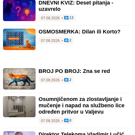
DNEVNI KVIZ: Deset pitanja -
uzavrelo
13
07.08.2026.
•
OSMOSMERKA: Dilan ili Korto?
2
07.08.2026.
•
BROJ PO BROJ: Zna se red
2
07.08.2026.
•
Osumnjičenom za zlostavljanje i
mučenje i napad na službeno lice
određen pritvor u Valjevu
0
07.08.2026.
•
Direktor Telekoma Vladimir Lučić