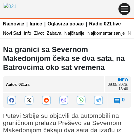
Najnovije
|
Igrice
|
Oglasi za posao
|
Radio 021 live
Novi Sad
Info
Život
Zabava
Najčitanije
Najkomentarisanije
Naj
Na granici sa Severnom
Makedonijom čeka se dva sata, na
Batrovcima oko sat vremena
INFO
Autor
:
021.rs
09.05.2026.
18:40
0
Putevi Srbije su objavili da automobili na
graničnom prelazu Preševo sa Severnom
Makedonijom čekaju dva sata da izađu iz