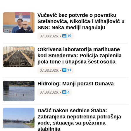
Vučević bez potvrde o povratku
Stefanovića, Nikolića i Mihajlović u
SNS: Neka mediji nagađaju
19
07.08.2026.
•
Otkrivena laboratorija marihuane
kod Smedereva: Policija zaplenila
pola tone i uhapsila šest osoba
11
07.08.2026.
•
Hidrolog: Manji porast Dunava
2
07.08.2026.
•
Dačić nakon sednice Štaba:
Zabranjena nepotrebna potrošnja
vode, situacija sa požarima
stabilnija