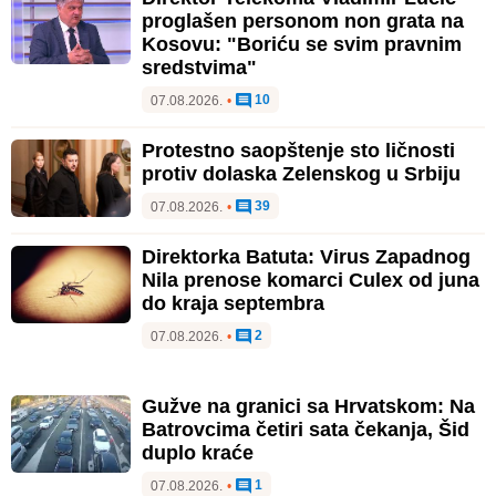
proglašen personom non grata na
Kosovu: "Boriću se svim pravnim
sredstvima"
10
07.08.2026.
•
Protestno saopštenje sto ličnosti
protiv dolaska Zelenskog u Srbiju
39
07.08.2026.
•
Direktorka Batuta: Virus Zapadnog
Nila prenose komarci Culex od juna
do kraja septembra
2
07.08.2026.
•
Gužve na granici sa Hrvatskom: Na
Batrovcima četiri sata čekanja, Šid
duplo kraće
1
07.08.2026.
•