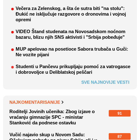
Večera za Zelenskog, a šta će sutra biti "na stolu":
Đukić ne isključuje razgovore o dronovima i vojnoj
opremi
VIDEO Štand studenata na Novosadskom noćnom
bazaru, blizu njih SNS aktivisti i "Srbija pobeđuje"
MUP apelovao na posetioce Sabora trubača u Guči:
Ne vozite pijani
Studenti u Pančevu prikupljaju pomoć za vatrogasce
i dobrovoljce u Deliblatskoj peščari
SVE NAJNOVIJE VESTI
NAJKOMENTARISANIJE
Roditelji Jovinih učenika: Zbog izjave o
91
vraćanju gimnazije SPC - ministar
Stanković da podnese ostavku
Vučić najavio skup u Novom Sadu:
87