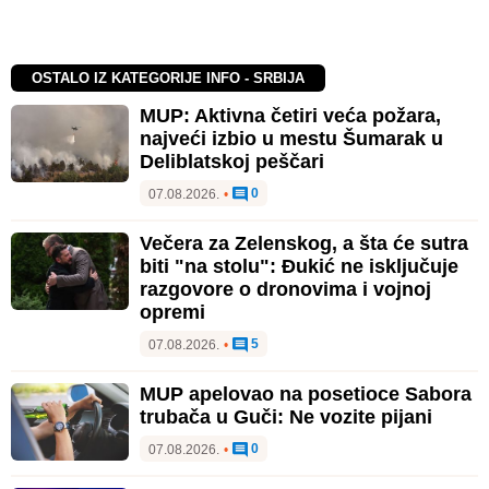
OSTALO IZ KATEGORIJE INFO - SRBIJA
MUP: Aktivna četiri veća požara,
najveći izbio u mestu Šumarak u
Deliblatskoj peščari
0
07.08.2026.
•
Večera za Zelenskog, a šta će sutra
biti "na stolu": Đukić ne isključuje
razgovore o dronovima i vojnoj
opremi
5
07.08.2026.
•
MUP apelovao na posetioce Sabora
trubača u Guči: Ne vozite pijani
0
07.08.2026.
•