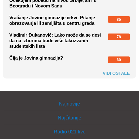
Očekujem pobedu na nivou Srbije, ali i u
Beogradu i Novom Sadu
Vraćanje Jovine gimnazije crkvi: Pitanje
85
obrazovanja ili zemljišta u centru grada
Vladimir Đukanović: Lako može da se desi
78
da na izborima bude više takozvanih
studentskih lista
Čija je Jovina gimnazija?
60
VIDI OSTALE
Najnovije
Najčitanije
Radio 021 live