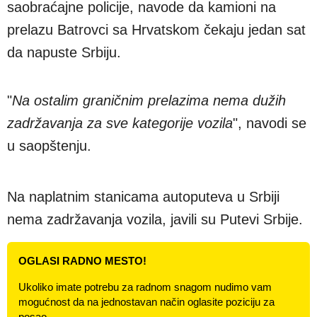
saobraćajne policije, navode da kamioni na
prelazu Batrovci sa Hrvatskom čekaju jedan sat
da napuste Srbiju.
"
Na ostalim graničnim prelazima nema dužih
zadržavanja za sve kategorije vozila
", navodi se
u saopštenju.
Na naplatnim stanicama autoputeva u Srbiji
nema zadržavanja vozila, javili su Putevi Srbije.
OGLASI RADNO MESTO!
Ukoliko imate potrebu za radnom snagom nudimo vam
mogućnost da na jednostavan način oglasite poziciju za
posao.