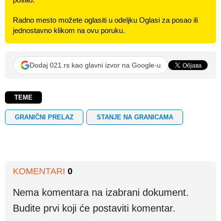
Radno mesto možete oglasiti u odeljku Oglasi za posao ili
jednostavno klikom na ovu poruku.
Dodaj 021.rs kao glavni izvor na Google-u
TEME
GRANIČNI PRELAZ
STANJE NA GRANICAMA
KOMENTARI
0
Nema komentara na izabrani dokument.
Budite prvi koji će postaviti komentar.