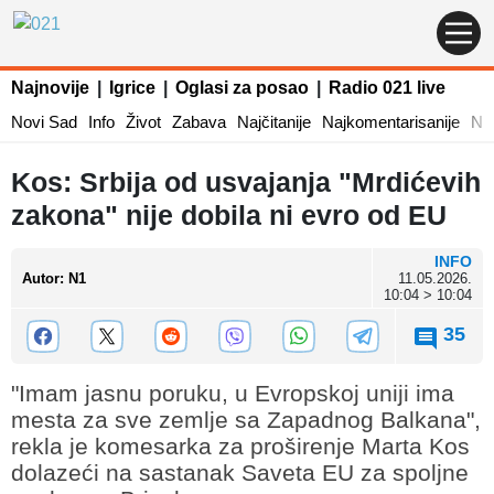
Najnovije
|
Igrice
|
Oglasi za posao
|
Radio 021 live
Novi Sad
Info
Život
Zabava
Najčitanije
Najkomentarisanije
Naj
Kos: Srbija od usvajanja "Mrdićevih
zakona" nije dobila ni evro od EU
INFO
Autor
:
N1
11.05.2026.
10:04 > 10:04
35
"Imam jasnu poruku, u Evropskoj uniji ima
mesta za sve zemlje sa Zapadnog Balkana",
rekla je komesarka za proširenje Marta Kos
dolazeći na sastanak Saveta EU za spoljne