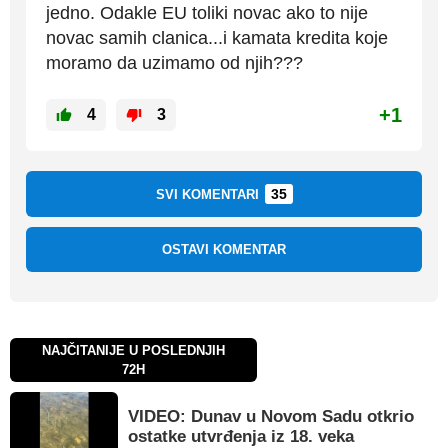
jedno. Odakle EU toliki novac ako to nije
novac samih clanica...i kamata kredita koje
moramo da uzimamo od njih???
+1
4
3
35
SVI KOMENTARI
OSTAVI KOMENTAR
NAJČITANIJE U POSLEDNJIH
72H
VIDEO: Dunav u Novom Sadu otkrio
ostatke utvrđenja iz 18. veka