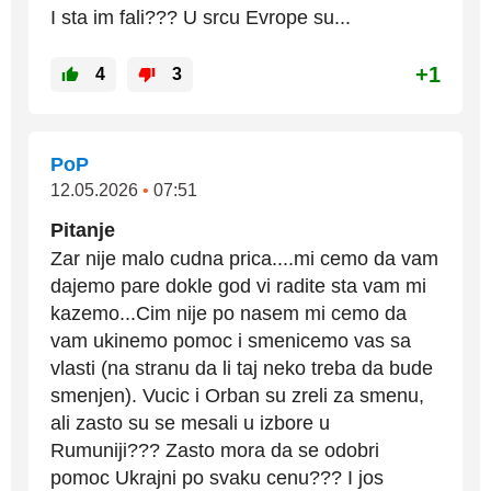
I sta im fali??? U srcu Evrope su...
+1
4
3
PoP
12.05.2026
•
07:51
Pitanje
Zar nije malo cudna prica....mi cemo da vam
dajemo pare dokle god vi radite sta vam mi
kazemo...Cim nije po nasem mi cemo da
vam ukinemo pomoc i smenicemo vas sa
vlasti (na stranu da li taj neko treba da bude
smenjen). Vucic i Orban su zreli za smenu,
ali zasto su se mesali u izbore u
Rumuniji??? Zasto mora da se odobri
pomoc Ukrajni po svaku cenu??? I jos