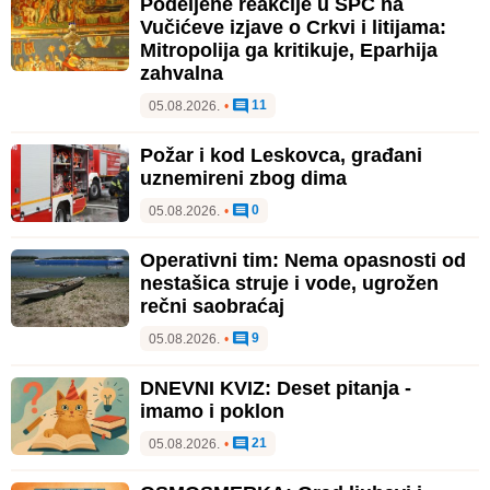
Podeljene reakcije u SPC na
Vučićeve izjave o Crkvi i litijama:
Mitropolija ga kritikuje, Eparhija
zahvalna
11
05.08.2026.
•
Požar i kod Leskovca, građani
uznemireni zbog dima
0
05.08.2026.
•
Operativni tim: Nema opasnosti od
nestašica struje i vode, ugrožen
rečni saobraćaj
9
05.08.2026.
•
DNEVNI KVIZ: Deset pitanja -
imamo i poklon
21
05.08.2026.
•