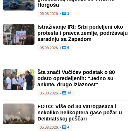
Horgošu
1
05.08.2026.
•
Istraživanje IRI: Srbi podeljeni oko
protesta i pravca zemlje, podržavaju
saradnju sa Zapadom
6
05.08.2026.
•
Šta znači Vučićev podatak o 80
odsto opredeljenih: "Jedno su
ankete, drugo izlaznost"
16
05.08.2026.
•
FOTO: Više od 30 vatrogasaca i
nekoliko helikoptera gase požar u
Deliblatskoj peščari
4
05.08.2026.
•