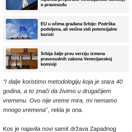
o pravosuđu
EU u očima građana Srbije: Podrška
podeljena, ali većina vidi potencijalne
koristi
Srbija šalje prvu verziju izmena
pravosudnih zakona Venecijanskoj
komisiji
"I dalje koristimo metodologiju koja je stara 40
godina, a to znači da živimo u drugačijem
vremenu. Ovo nije vreme mira, mi nemamo
mnogo vremena
", rekla je ona.
Kos je najavila novi samit država Zapadnog