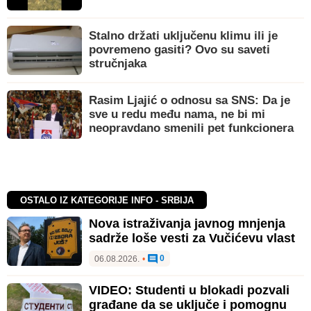
Stalno držati uključenu klimu ili je
povremeno gasiti? Ovo su saveti
stručnjaka
Rasim Ljajić o odnosu sa SNS: Da je
sve u redu među nama, ne bi mi
neopravdano smenili pet funkcionera
OSTALO IZ KATEGORIJE INFO - SRBIJA
Nova istraživanja javnog mnjenja
sadrže loše vesti za Vučićevu vlast
0
06.08.2026.
•
VIDEO: Studenti u blokadi pozvali
građane da se uključe i pomognu