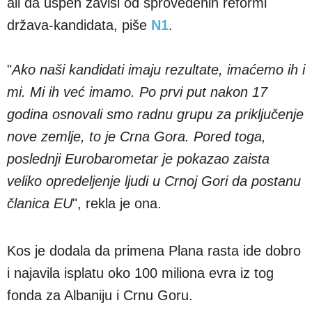
ali da uspeh zavisi od sprovedenih reformi
država-kandidata, piše
N1
.
"
Ako naši kandidati imaju rezultate, imaćemo ih i
mi. Mi ih već imamo. Po prvi put nakon 17
godina osnovali smo radnu grupu za priključenje
nove zemlje, to je Crna Gora. Pored toga,
poslednji Eurobarometar je pokazao zaista
veliko opredeljenje ljudi u Crnoj Gori da postanu
članica EU
", rekla je ona.
Kos je dodala da primena Plana rasta ide dobro
i najavila isplatu oko 100 miliona evra iz tog
fonda za Albaniju i Crnu Goru.