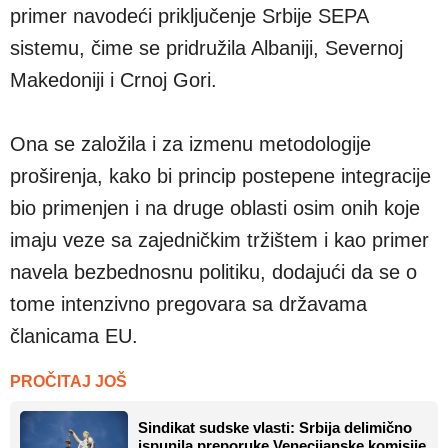
primer navodeći priključenje Srbije SEPA
sistemu, čime se pridružila Albaniji, Severnoj
Makedoniji i Crnoj Gori.
Ona se založila i za izmenu metodologije
proširenja, kako bi princip postepene integracije
bio primenjen i na druge oblasti osim onih koje
imaju veze sa zajedničkim tržištem i kao primer
navela bezbednosnu politiku, dodajući da se o
tome intenzivno pregovara sa državama
članicama EU.
PROČITAJ JOŠ
Sindikat sudske vlasti: Srbija delimično
ispunila preporuke Venecijanske komisije