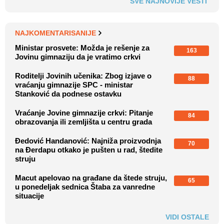
SVE NAJNOVIJE VESTI
NAJKOMENTARISANIJE
Ministar prosvete: Možda je rešenje za
163
Jovinu gimnaziju da je vratimo crkvi
Roditelji Jovinih učenika: Zbog izjave o
88
vraćanju gimnazije SPC - ministar
Stanković da podnese ostavku
Vraćanje Jovine gimnazije crkvi: Pitanje
84
obrazovanja ili zemljišta u centru grada
Đedović Handanović: Najniža proizvodnja
70
na Đerdapu otkako je pušten u rad, štedite
struju
Macut apelovao na građane da štede struju,
65
u ponedeljak sednica Štaba za vanredne
situacije
VIDI OSTALE