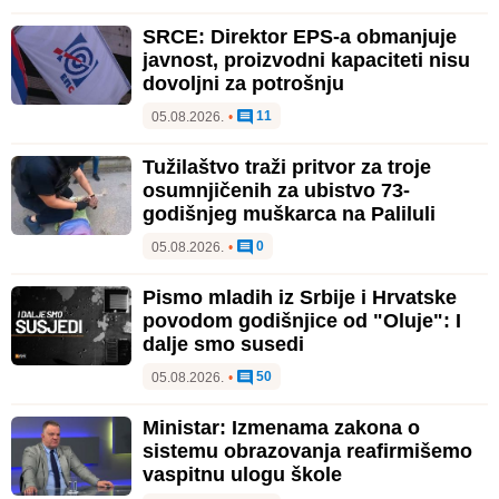
SRCE: Direktor EPS-a obmanjuje
javnost, proizvodni kapaciteti nisu
dovoljni za potrošnju
11
05.08.2026.
•
Tužilaštvo traži pritvor za troje
osumnjičenih za ubistvo 73-
godišnjeg muškarca na Paliluli
0
05.08.2026.
•
Pismo mladih iz Srbije i Hrvatske
povodom godišnjice od "Oluje": I
dalje smo susedi
50
05.08.2026.
•
Ministar: Izmenama zakona o
sistemu obrazovanja reafirmišemo
vaspitnu ulogu škole