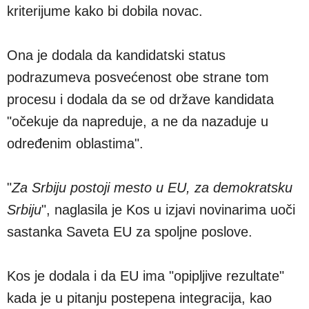
kriterijume kako bi dobila novac.
Ona je dodala da kandidatski status
podrazumeva posvećenost obe strane tom
procesu i dodala da se od države kandidata
"očekuje da napreduje, a ne da nazaduje u
određenim oblastima".
"
Za Srbiju postoji mesto u EU, za demokratsku
Srbiju
", naglasila je Kos u izjavi novinarima uoči
sastanka Saveta EU za spoljne poslove.
Kos je dodala i da EU ima "opipljive rezultate"
kada je u pitanju postepena integracija, kao