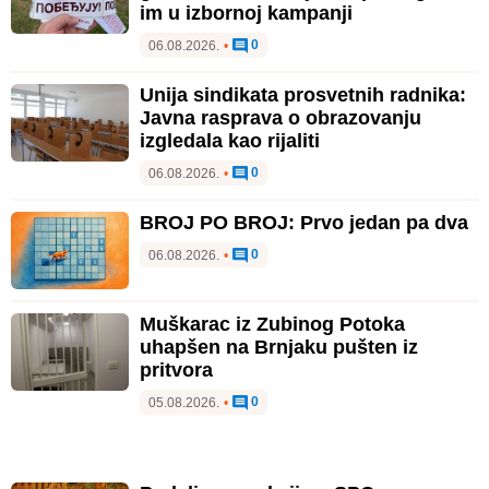
im u izbornoj kampanji
0
06.08.2026.
•
Unija sindikata prosvetnih radnika:
Javna rasprava o obrazovanju
izgledala kao rijaliti
0
06.08.2026.
•
BROJ PO BROJ: Prvo jedan pa dva
0
06.08.2026.
•
Muškarac iz Zubinog Potoka
uhapšen na Brnjaku pušten iz
pritvora
0
05.08.2026.
•