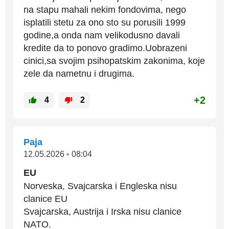
na stapu mahali nekim fondovima, nego
isplatili stetu za ono sto su porusili 1999
godine,a onda nam velikodusno davali
kredite da to ponovo gradimo.Uobrazeni
cinici,sa svojim psihopatskim zakonima, koje
zele da nametnu i drugima.
+2
4
2
Paja
12.05.2026
•
08:04
EU
Norveska, Svajcarska i Engleska nisu
clanice EU
Svajcarska, Austrija i Irska nisu clanice
NATO.