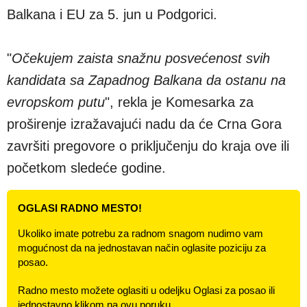
Balkana i EU za 5. jun u Podgorici.
"
Očekujem zaista snažnu posvećenost svih
kandidata sa Zapadnog Balkana da ostanu na
evropskom putu
", rekla je Komesarka za
proširenje izražavajući nadu da će Crna Gora
završiti pregovore o priključenju do kraja ove ili
početkom sledeće godine.
OGLASI RADNO MESTO!
Ukoliko imate potrebu za radnom snagom nudimo vam
mogućnost da na jednostavan način oglasite poziciju za
posao.
Radno mesto možete oglasiti u odeljku Oglasi za posao ili
jednostavno klikom na ovu poruku.