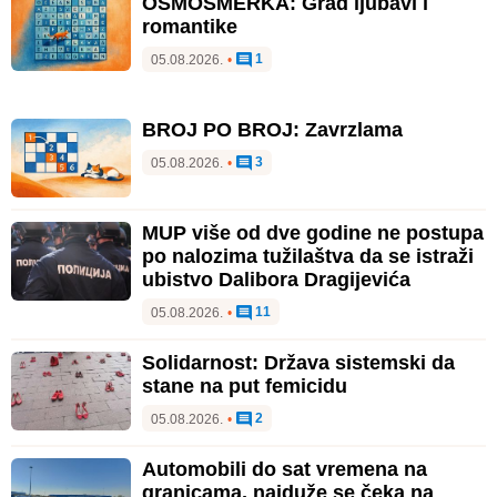
OSMOSMERKA: Grad ljubavi i
romantike
1
05.08.2026.
•
BROJ PO BROJ: Zavrzlama
3
05.08.2026.
•
MUP više od dve godine ne postupa
po nalozima tužilaštva da se istraži
ubistvo Dalibora Dragijevića
11
05.08.2026.
•
Solidarnost: Država sistemski da
stane na put femicidu
2
05.08.2026.
•
Automobili do sat vremena na
granicama, najduže se čeka na