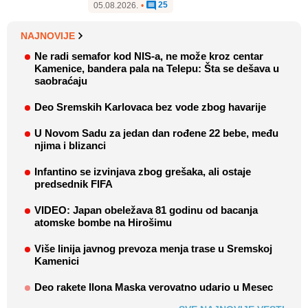
25
05.08.2026.
•
NAJNOVIJE
Ne radi semafor kod NIS-a, ne može kroz centar
Kamenice, bandera pala na Telepu: Šta se dešava u
saobraćaju
Deo Sremskih Karlovaca bez vode zbog havarije
U Novom Sadu za jedan dan rođene 22 bebe, među
njima i blizanci
Infantino se izvinjava zbog grešaka, ali ostaje
predsednik FIFA
VIDEO: Japan obeležava 81 godinu od bacanja
atomske bombe na Hirošimu
Više linija javnog prevoza menja trase u Sremskoj
Kamenici
Deo rakete Ilona Maska verovatno udario u Mesec