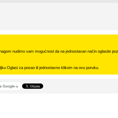
nagom nudimo vam mogućnost da na jednostavan način oglasite pozi
jku Oglasi za posao ili jednostavno klikom na ovu poruku.
na Google-u