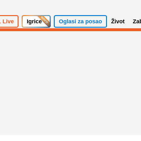
 Live
Igrice
Oglasi za posao
Život
Za