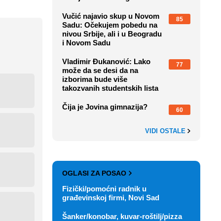
Vučić najavio skup u Novom
85
Sadu: Očekujem pobedu na
nivou Srbije, ali i u Beogradu
i Novom Sadu
Vladimir Đukanović: Lako
77
može da se desi da na
izborima bude više
takozvanih studentskih lista
Čija je Jovina gimnazija?
60
VIDI OSTALE
OGLASI ZA POSAO
Fizički/pomoćni radnik u
građevinskoj firmi, Novi Sad
Šanker/konobar, kuvar-roštilj/pizza