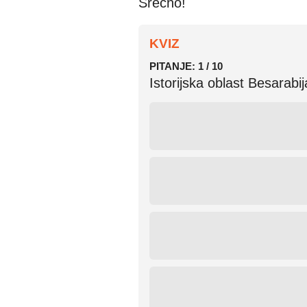
Srećno!
KVIZ
PITANJE:
1
/
10
Istorijska oblast Besarab