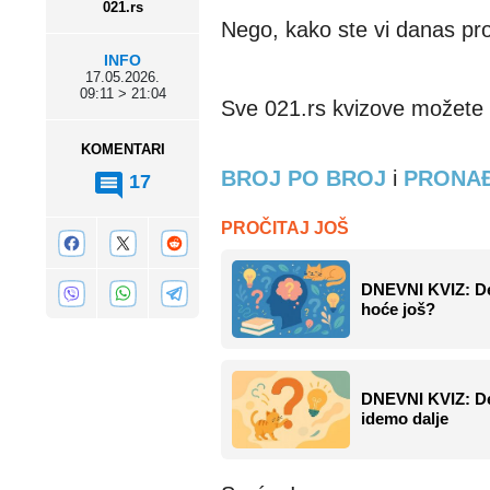
021.rs
Nego, kako ste vi danas pro
INFO
17.05.2026.
09:11 > 21:04
Sve 021.rs kvizove možete 
KOMENTARI
BROJ PO BROJ
i
PRONAĐ
17
PROČITAJ JOŠ
DNEVNI KVIZ: Des
hoće još?
DNEVNI KVIZ: Des
idemo dalje