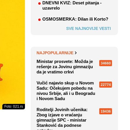
DNEVNI KVIZ: Deset pitanja -
uzavrelo
OSMOSMERKA: Dilan ili Korto?
SVE NAJNOVIJE VESTI
NAJPOPULARNIJE
Ministar prosvete: Možda je
34660
rešenje za Jovinu gimnaziju
da je vratimo crkvi
Vučić najavio skup u Novom
22774
Sadu: Očekujem pobedu na
nivou Srbije, ali i u Beogradu
i Novom Sadu
Foto: 021.rs
Roditelji Jovinih učenika:
19436
Zbog izjave o vraćanju
gimnazije SPC - ministar
Stanković da podnese