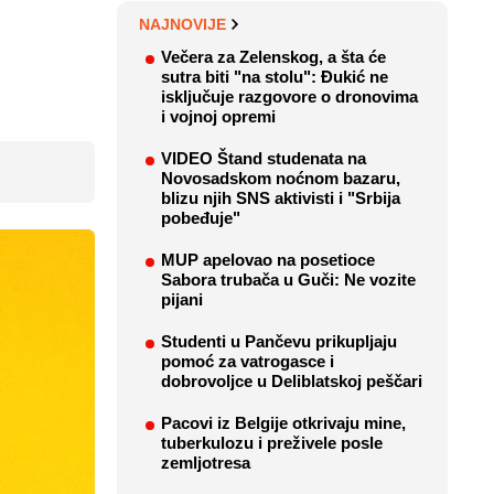
NAJNOVIJE
Večera za Zelenskog, a šta će
sutra biti "na stolu": Đukić ne
isključuje razgovore o dronovima
i vojnoj opremi
VIDEO Štand studenata na
Novosadskom noćnom bazaru,
blizu njih SNS aktivisti i "Srbija
pobeđuje"
MUP apelovao na posetioce
Sabora trubača u Guči: Ne vozite
pijani
Studenti u Pančevu prikupljaju
pomoć za vatrogasce i
dobrovoljce u Deliblatskoj peščari
Pacovi iz Belgije otkrivaju mine,
tuberkulozu i preživele posle
zemljotresa