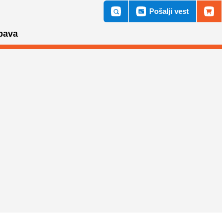
Pošalji vest
bava