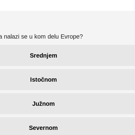
ija nalazi se u kom delu Evrope?
Srednjem
Istočnom
Južnom
Severnom