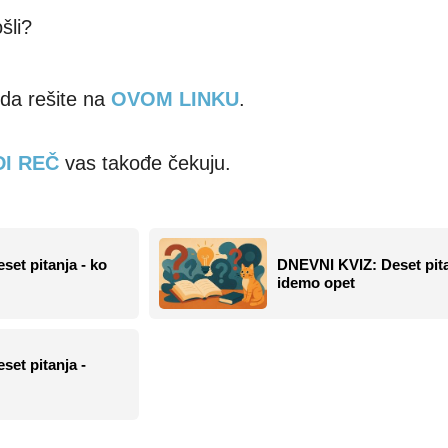
šli?
da rešite na
OVOM LINKU
.
I REČ
vas takođe čekuju.
et pitanja - ko
DNEVNI KVIZ: Deset pita
idemo opet
et pitanja -