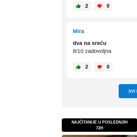
2
0
Mira
dva na sreću
8/10 zadovoljna
2
0
SVI
NAJČITANIJE U POSLEDNJIH
72H