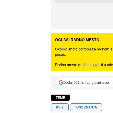
OGLASI RADNO MESTO!
Ukoliko imate potrebu za radnom s
posao.
Radno mesto možete oglasiti u odel
Dodaj 021.rs kao glavni izvor 
TEME
KVIZ
KVIZ ZNANJA