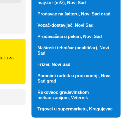
majstor (m/ž), Novi Sad
Prodavac na šalteru, Novi Sad grad
Vozač-dostavljač, Novi Sad
Prodavačica u pekari, Novi Sad
Mašinski tehničar (analitičar), Novi
Sad
ciju za
Frizer, Novi Sad
Pomoćni radnik u proizvodnji, Novi
Sad grad
Rukovaoc građevinskom
mehanizacijom, Veternik
Trgovci u supermarketu, Kragujevac