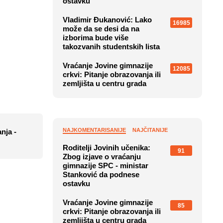
ostavku
Vladimir Đukanović: Lako
16985
može da se desi da na
izborima bude više
takozvanih studentskih lista
Vraćanje Jovine gimnazije
12085
crkvi: Pitanje obrazovanja ili
zemljišta u centru grada
NAJKOMENTARISANIJE
NAJČITANIJE
nja -
Roditelji Jovinih učenika:
91
Zbog izjave o vraćanju
gimnazije SPC - ministar
Stanković da podnese
ostavku
Vraćanje Jovine gimnazije
85
crkvi: Pitanje obrazovanja ili
zemljišta u centru grada