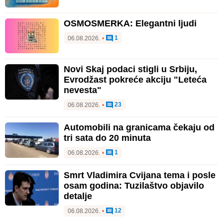
OSMOSMERKA: Elegantni ljudi
1
06.08.2026.
•
Novi Skaj podaci stigli u Srbiju,
Evrodžast pokreće akciju "Leteća
nevesta"
23
06.08.2026.
•
Automobili na granicama čekaju od
tri sata do 20 minuta
1
06.08.2026.
•
Smrt Vladimira Cvijana tema i posle
osam godina: Tuzilaštvo objavilo
detalje
12
06.08.2026.
•