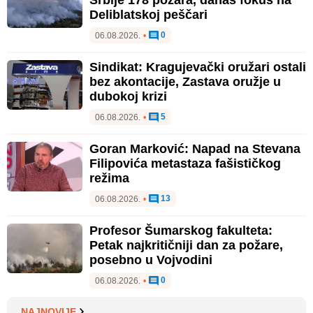
Srbije 178 požara, danas fokus na
Deliblatskoj peščari
0
06.08.2026.
•
Sindikat: Kragujevački oružari ostali
bez akontacije, Zastava oružje u
dubokoj krizi
5
06.08.2026.
•
Goran Marković: Napad na Stevana
Filipovića metastaza fašističkog
režima
13
06.08.2026.
•
Profesor Šumarskog fakulteta:
Petak najkritičniji dan za požare,
posebno u Vojvodini
0
06.08.2026.
•
NAJNOVIJE