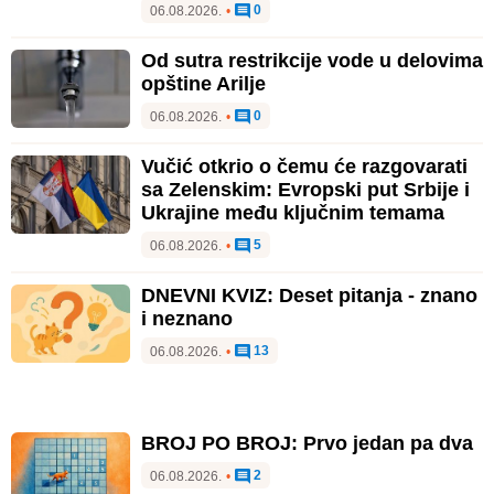
0
06.08.2026.
•
Od sutra restrikcije vode u delovima
opštine Arilje
0
06.08.2026.
•
Vučić otkrio o čemu će razgovarati
sa Zelenskim: Evropski put Srbije i
Ukrajine među ključnim temama
5
06.08.2026.
•
DNEVNI KVIZ: Deset pitanja - znano
i neznano
13
06.08.2026.
•
BROJ PO BROJ: Prvo jedan pa dva
2
06.08.2026.
•