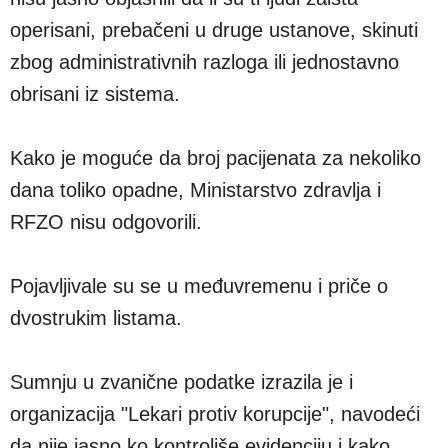
operisani, prebačeni u druge ustanove, skinuti
zbog administrativnih razloga ili jednostavno
obrisani iz sistema.
Kako je moguće da broj pacijenata za nekoliko
dana toliko opadne, Ministarstvo zdravlja i
RFZO nisu odgovorili.
Pojavljivale su se u međuvremenu i priče o
dvostrukim listama.
Sumnju u zvanične podatke izrazila je i
organizacija "Lekari protiv korupcije", navodeći
da nije jasno ko kontroliše evidenciju i kako