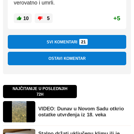
verovatno i umrli.
+5
10
5
21
SVI KOMENTARI
OSTAVI KOMENTAR
NAJČITANIJE U POSLEDNJIH
72H
VIDEO: Dunav u Novom Sadu otkrio
ostatke utvrđenja iz 18. veka
Stalno držati uključenu klimu ili je