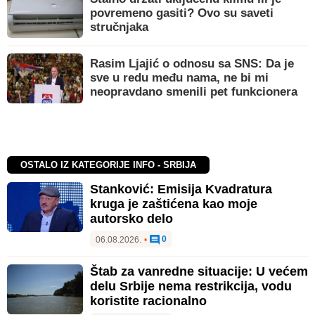
povremeno gasiti? Ovo su saveti
stručnjaka
Rasim Ljajić o odnosu sa SNS: Da je
sve u redu među nama, ne bi mi
neopravdano smenili pet funkcionera
OSTALO IZ KATEGORIJE INFO - SRBIJA
Stanković: Emisija Kvadratura
kruga je zaštićena kao moje
autorsko delo
0
06.08.2026.
•
Štab za vanredne situacije: U većem
delu Srbije nema restrikcija, vodu
koristite racionalno