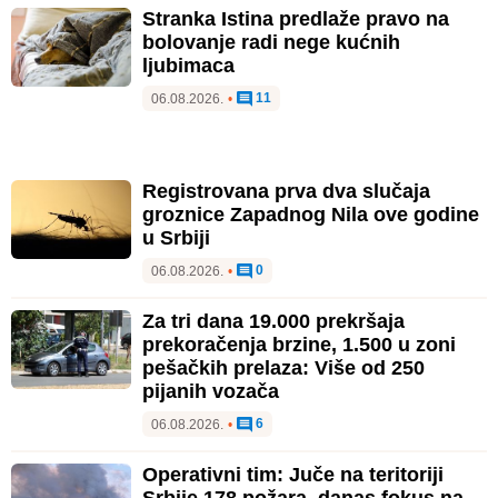
Stranka Istina predlaže pravo na
bolovanje radi nege kućnih
ljubimaca
11
06.08.2026.
•
Registrovana prva dva slučaja
groznice Zapadnog Nila ove godine
u Srbiji
0
06.08.2026.
•
Za tri dana 19.000 prekršaja
prekoračenja brzine, 1.500 u zoni
pešačkih prelaza: Više od 250
pijanih vozača
6
06.08.2026.
•
Operativni tim: Juče na teritoriji