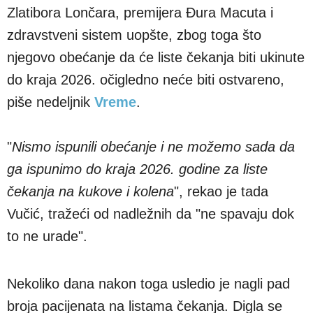
Zlatibora Lončara, premijera Đura Macuta i
zdravstveni sistem uopšte, zbog toga što
njegovo obećanje da će liste čekanja biti ukinute
do kraja 2026. očigledno neće biti ostvareno,
piše nedeljnik
Vreme
.
"
Nismo ispunili obećanje i ne možemo sada da
ga ispunimo do kraja 2026. godine za liste
čekanja na kukove i kolena
", rekao je tada
Vučić, tražeći od nadležnih da "ne spavaju dok
to ne urade".
Nekoliko dana nakon toga usledio je nagli pad
broja pacijenata na listama čekanja. Digla se