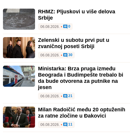
RHMZ: Pljuskovi u više delova
Srbije
0
06.08.2026.
•
Zelenski u subotu prvi put u
zvaničnoj poseti Srbiji
30
06.08.2026.
•
Ministarka: Brza pruga između
Beograda i Budimpešte trebalo bi
da bude otvorena za putnike na
jesen
21
06.08.2026.
•
Milan Radoičić među 20 optuženih
za ratne zločine u Đakovici
11
06.08.2026.
•