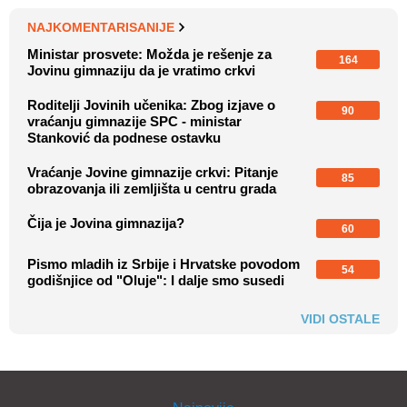
NAJKOMENTARISANIJE
Ministar prosvete: Možda je rešenje za
164
Jovinu gimnaziju da je vratimo crkvi
Roditelji Jovinih učenika: Zbog izjave o
90
vraćanju gimnazije SPC - ministar
Stanković da podnese ostavku
Vraćanje Jovine gimnazije crkvi: Pitanje
85
obrazovanja ili zemljišta u centru grada
Čija je Jovina gimnazija?
60
Pismo mladih iz Srbije i Hrvatske povodom
54
godišnjice od "Oluje": I dalje smo susedi
VIDI OSTALE