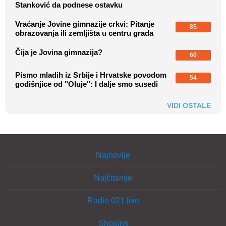
Stanković da podnese ostavku
Vraćanje Jovine gimnazije crkvi: Pitanje
85
obrazovanja ili zemljišta u centru grada
Čija je Jovina gimnazija?
60
Pismo mladih iz Srbije i Hrvatske povodom
54
godišnjice od "Oluje": I dalje smo susedi
VIDI OSTALE
Najnovije
Najčitanije
Radio 021 live
Shopins