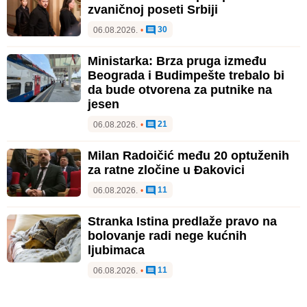
zvaničnoj poseti Srbiji
30
06.08.2026.
•
Ministarka: Brza pruga između
Beograda i Budimpešte trebalo bi
da bude otvorena za putnike na
jesen
21
06.08.2026.
•
Milan Radoičić među 20 optuženih
za ratne zločine u Đakovici
11
06.08.2026.
•
Stranka Istina predlaže pravo na
bolovanje radi nege kućnih
ljubimaca
11
06.08.2026.
•