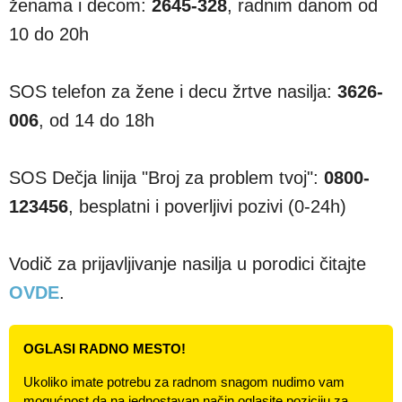
ženama i decom:
2645-328
, radnim danom od
10 do 20h
SOS telefon za žene i decu žrtve nasilja:
3626-
006
, od 14 do 18h
SOS Dečja linija "Broj za problem tvoj":
0800-
123456
, besplatni i poverljivi pozivi (0-24h)
Vodič za prijavljivanje nasilja u porodici čitajte
OVDE
.
OGLASI RADNO MESTO!
Ukoliko imate potrebu za radnom snagom nudimo vam
mogućnost da na jednostavan način oglasite poziciju za