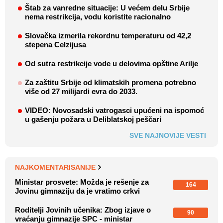
Štab za vanredne situacije: U većem delu Srbije
nema restrikcija, vodu koristite racionalno
Slovačka izmerila rekordnu temperaturu od 42,2
stepena Celzijusa
Od sutra restrikcije vode u delovima opštine Arilje
Za zaštitu Srbije od klimatskih promena potrebno
više od 27 milijardi evra do 2033.
VIDEO: Novosadski vatrogasci upućeni na ispomoć
u gašenju požara u Deliblatskoj peščari
SVE NAJNOVIJE VESTI
NAJKOMENTARISANIJE
Ministar prosvete: Možda je rešenje za
164
Jovinu gimnaziju da je vratimo crkvi
Roditelji Jovinih učenika: Zbog izjave o
90
vraćanju gimnazije SPC - ministar