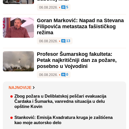
5
06.08.2026.
•
Goran Marković: Napad na Stevana
Filipovića metastaza fašističkog
režima
13
06.08.2026.
•
Profesor Šumarskog fakulteta:
Petak najkritičniji dan za požare,
posebno u Vojvodini
0
06.08.2026.
•
NAJNOVIJE
Zbog požara u Deliblatskoj peščari evakuacija
Čardaka i Šumarka, vanredna situacija u delu
opštine Kovin
Stanković: Emisija Kvadratura kruga je zaštićena
kao moje autorsko delo