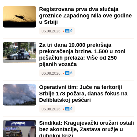
Registrovana prva dva slučaja
groznice Zapadnog Nila ove godine
u Srbiji
0
06.08.2026.
•
Za tri dana 19.000 prekršaja
prekoračenja brzine, 1.500 u zoni
pešačkih prelaza: Više od 250
pijanih vozača
6
06.08.2026.
•
Operativni tim: Juče na teritoriji
Srbije 178 požara, danas fokus na
Deliblatskoj peščari
0
06.08.2026.
•
Sindikat: Kragujevački oružari ostali
bez akontacije, Zastava oružje u
dubokoj krizi