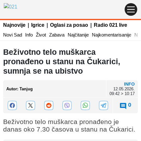
Najnovije
|
Igrice
|
Oglasi za posao
|
Radio 021 live
Novi Sad
Info
Život
Zabava
Najčitanije
Najkomentarisanije
Naj
Beživotno telo muškarca
pronađeno u stanu na Čukarici,
sumnja se na ubistvo
INFO
Autor
:
Tanjug
12.05.2026.
09:42 > 10:17
0
Beživotno telo muškarca pronađeno je
danas oko 7.30 časova u stanu na Čukarici.