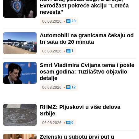
Evrodžast pokreće akciju "Leteća
nevesta"
23
06.08.2026.
•
Automobili na granicama čekaju od
tri sata do 20 minuta
1
06.08.2026.
•
Smrt Vladimira Cvijana tema i posle
osam godina: Tuzilaštvo objavilo
detalje
12
06.08.2026.
•
RHMZ: Pljuskovi u više delova
Srbije
0
06.08.2026.
•
Zelenski u subotu prvi put u