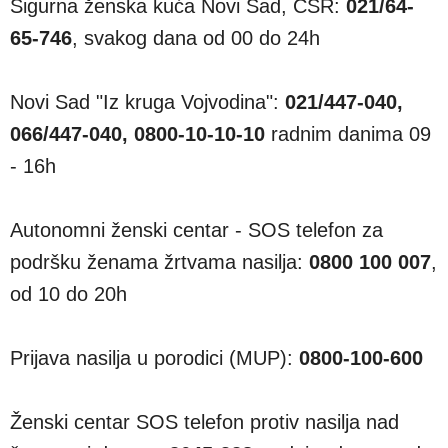
Sigurna ženska kuća Novi Sad, CSR:
021/64-
65-746
, svakog dana od 00 do 24h
Novi Sad "Iz kruga Vojvodina":
021/447-040,
066/447-040, 0800-10-10-10
radnim danima 09
- 16h
Autonomni ženski centar - SOS telefon za
podršku ženama žrtvama nasilja:
0800 100 007
,
od 10 do 20h
Prijava nasilja u porodici (MUP):
0800-100-600
Ženski centar SOS telefon protiv nasilja nad