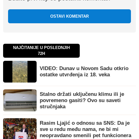
OSTAVI KOMENTAR
NAJČITANIJE U POSLEDNJIH
72H
VIDEO: Dunav u Novom Sadu otkrio
ostatke utvrđenja iz 18. veka
Stalno držati uključenu klimu ili je
povremeno gasiti? Ovo su saveti
stručnjaka
Rasim Ljajić o odnosu sa SNS: Da je
sve u redu među nama, ne bi mi
neopravdano smenili pet funkcionera