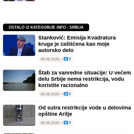
OSTALO IZ KATEGORIJE INFO - SRBIJA
Stanković: Emisija Kvadratura
kruga je zaštićena kao moje
autorsko delo
0
06.08.2026.
•
Štab za vanredne situacije: U većem
delu Srbije nema restrikcija, vodu
koristite racionalno
0
06.08.2026.
•
Od sutra restrikcije vode u delovima
opštine Arilje
0
06.08.2026.
•