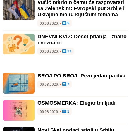
Vučić otkrio o čemu će razgovarati
sa Zelenskim: Evropski put Srbije i
Ukrajine među ključnim temama
5
06.08.2026.
•
DNEVNI KVIZ: Deset pitanja - znano
i neznano
13
06.08.2026.
•
BROJ PO BROJ: Prvo jedan pa dva
2
06.08.2026.
•
OSMOSMERKA: Elegantni ljudi
1
06.08.2026.
•
Novi Skaj podaci stigli u Srbiju,