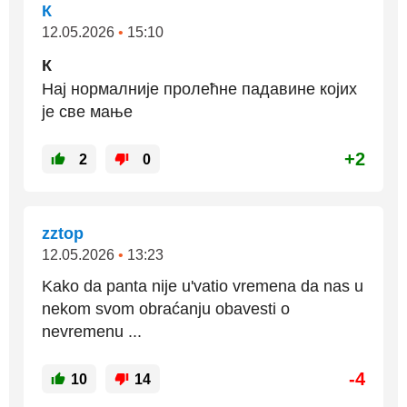
К
12.05.2026
•
15:10
К
Нај нормалније пролећне падавине којих
је све мање
+2
2
0
zztop
12.05.2026
•
13:23
Kako da panta nije u'vatio vremena da nas u
nekom svom obraćanju obavesti o
nevremenu ...
-4
10
14