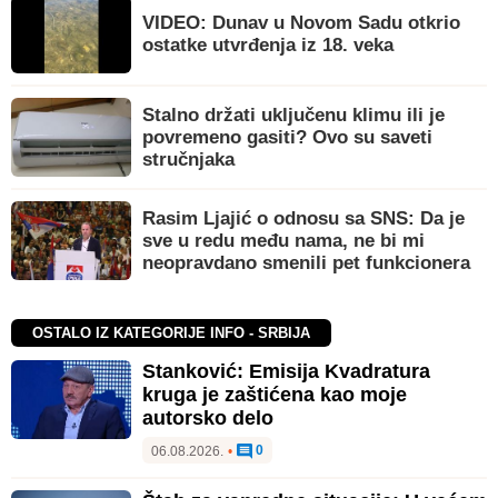
VIDEO: Dunav u Novom Sadu otkrio
ostatke utvrđenja iz 18. veka
Stalno držati uključenu klimu ili je
povremeno gasiti? Ovo su saveti
stručnjaka
Rasim Ljajić o odnosu sa SNS: Da je
sve u redu među nama, ne bi mi
neopravdano smenili pet funkcionera
OSTALO IZ KATEGORIJE INFO - SRBIJA
Stanković: Emisija Kvadratura
kruga je zaštićena kao moje
autorsko delo
0
06.08.2026.
•