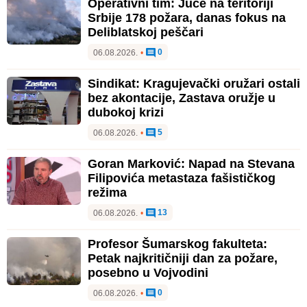
Operativni tim: Juče na teritoriji
Srbije 178 požara, danas fokus na
Deliblatskoj peščari
0
06.08.2026.
•
Sindikat: Kragujevački oružari ostali
bez akontacije, Zastava oružje u
dubokoj krizi
5
06.08.2026.
•
Goran Marković: Napad na Stevana
Filipovića metastaza fašističkog
režima
13
06.08.2026.
•
Profesor Šumarskog fakulteta:
Petak najkritičniji dan za požare,
posebno u Vojvodini
0
06.08.2026.
•