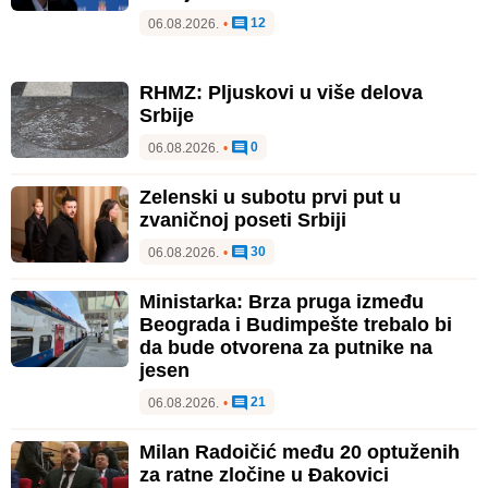
12
06.08.2026.
•
RHMZ: Pljuskovi u više delova
Srbije
0
06.08.2026.
•
Zelenski u subotu prvi put u
zvaničnoj poseti Srbiji
30
06.08.2026.
•
Ministarka: Brza pruga između
Beograda i Budimpešte trebalo bi
da bude otvorena za putnike na
jesen
21
06.08.2026.
•
Milan Radoičić među 20 optuženih
za ratne zločine u Đakovici