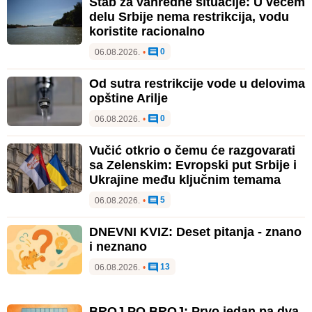
Štab za vanredne situacije: U većem
delu Srbije nema restrikcija, vodu
koristite racionalno
0
06.08.2026.
•
Od sutra restrikcije vode u delovima
opštine Arilje
0
06.08.2026.
•
Vučić otkrio o čemu će razgovarati
sa Zelenskim: Evropski put Srbije i
Ukrajine među ključnim temama
5
06.08.2026.
•
DNEVNI KVIZ: Deset pitanja - znano
i neznano
13
06.08.2026.
•
BROJ PO BROJ: Prvo jedan pa dva