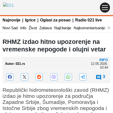
Najnovije
|
Igrice
|
Oglasi za posao
|
Radio 021 live
Novi Sad
Info
Život
Zabava
Najčitanije
Najkomentarisanije
Naj
RHMZ izdao hitno upozorenje na
vremenske nepogode i olujni vetar
INFO
Autor
:
021.rs
12.05.2026.
10:44
3
Republički hidrometeorološki zavod (RHMZ)
izdao je hitno upozorenje za područja
Zapadne Srbije, Šumadije, Pomoravlja i
Istočne Srbije zbog vremenskih nepogoda i