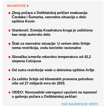
NAJNOVIJE
Zbog požara u Deliblatskoj peščari evakuacija
Čardaka i Šumarka, vanredna situacija u delu
opštine Kovin
Stanković: Emisija Kvadratura kruga je zaštićena
kao moje autorsko delo
Štab za vanredne situacije: U većem delu Srbije
nema restrikcija, vodu koristite racionalno
Slovačka izmerila rekordnu temperaturu od 42,2
stepena Celzijusa
Od sutra restrikcije vode u delovima opštine Arilje
Za zaštitu Srbije od klimatskih promena potrebno
više od 27 milijardi evra do 2033.
VIDEO: Novosadski vatrogasci upućeni na ispomoć
u gašenju požara u Deliblatskoj peščari
SVE NAJNOVIJE VESTI