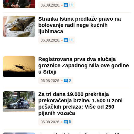
11
06.08.2026.
•
Stranka Istina predlaže pravo na
bolovanje radi nege kućnih
ljubimaca
11
06.08.2026.
•
Registrovana prva dva slučaja
groznice Zapadnog Nila ove godine
u Srbiji
0
06.08.2026.
•
Za tri dana 19.000 prekršaja
prekoračenja brzine, 1.500 u zoni
pešačkih prelaza: Više od 250
pijanih vozača
6
06.08.2026.
•