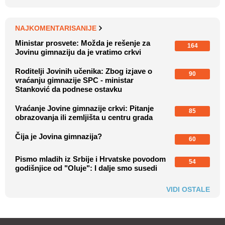
NAJKOMENTARISANIJE
Ministar prosvete: Možda je rešenje za
164
Jovinu gimnaziju da je vratimo crkvi
Roditelji Jovinih učenika: Zbog izjave o
90
vraćanju gimnazije SPC - ministar
Stanković da podnese ostavku
Vraćanje Jovine gimnazije crkvi: Pitanje
85
obrazovanja ili zemljišta u centru grada
Čija je Jovina gimnazija?
60
Pismo mladih iz Srbije i Hrvatske povodom
54
godišnjice od "Oluje": I dalje smo susedi
VIDI OSTALE