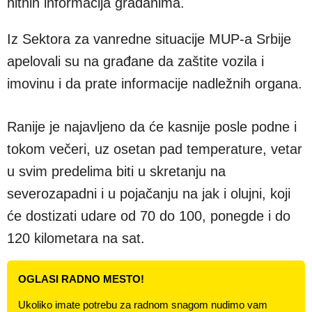
hitnih informacija građanima.
Iz Sektora za vanredne situacije MUP-a Srbije
apelovali su na građane da zaštite vozila i
imovinu i da prate informacije nadležnih organa.
Ranije je najavljeno da će kasnije posle podne i
tokom večeri, uz osetan pad temperature, vetar
u svim predelima biti u skretanju na
severozapadni i u pojačanju na jak i olujni, koji
će dostizati udare od 70 do 100, ponegde i do
120 kilometara na sat.
OGLASI RADNO MESTO!
Ukoliko imate potrebu za radnom snagom nudimo vam