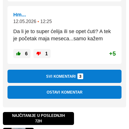
Hm...
12.05.2026
•
12:25
Da li je to super ćelija ili se opet ćuti? A tek
je početak maja meseca...samo kažem
+5
6
1
3
SVI KOMENTARI
OSTAVI KOMENTAR
NAJČITANIJE U POSLEDNJIH
72H