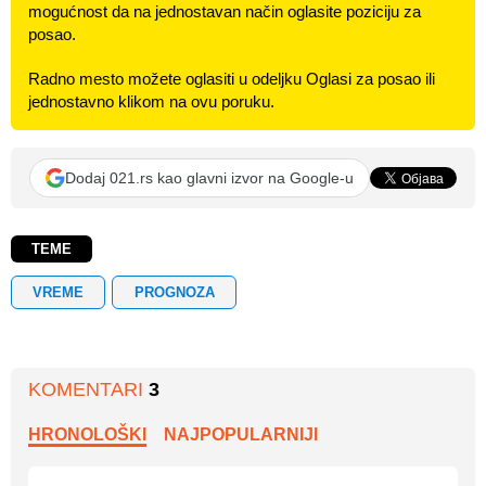
mogućnost da na jednostavan način oglasite poziciju za
posao.
Radno mesto možete oglasiti u odeljku Oglasi za posao ili
jednostavno klikom na ovu poruku.
Dodaj 021.rs kao glavni izvor na Google-u
TEME
VREME
PROGNOZA
KOMENTARI
3
HRONOLOŠKI
NAJPOPULARNIJI