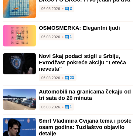
2
06.08.2026.
•
OSMOSMERKA: Elegantni ljudi
1
06.08.2026.
•
Novi Skaj podaci stigli u Srbiju,
Evrodžast pokreće akciju "Leteća
nevesta"
23
06.08.2026.
•
Automobili na granicama čekaju od
tri sata do 20 minuta
1
06.08.2026.
•
Smrt Vladimira Cvijana tema i posle
osam godina: Tuzilaštvo objavilo
detalje