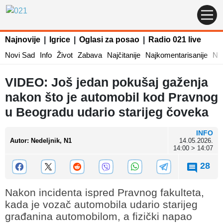
Najnovije
|
Igrice
|
Oglasi za posao
|
Radio 021 live
Novi Sad
Info
Život
Zabava
Najčitanije
Najkomentarisanije
Naj
VIDEO: Još jedan pokušaj gaženja
nakon što je automobil kod Pravnog
u Beogradu udario starijeg čoveka
INFO
Autor
:
Nedeljnik, N1
14.05.2026.
14:00 > 14:07
28
Nakon incidenta ispred Pravnog fakulteta,
kada je vozač automobila udario starijeg
građanina automobilom, a fizički napao