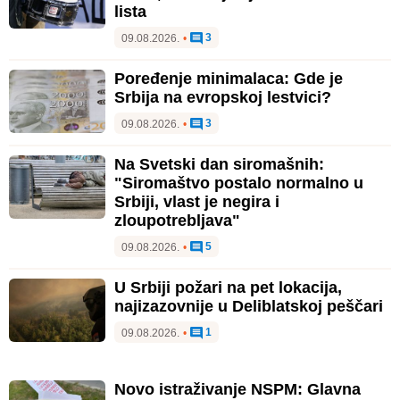
lista
3
09.08.2026.
•
Poređenje minimalaca: Gde je
Srbija na evropskoj lestvici?
3
09.08.2026.
•
Na Svetski dan siromašnih:
"Siromaštvo postalo normalno u
Srbiji, vlast je negira i
zloupotrebljava"
5
09.08.2026.
•
U Srbiji požari na pet lokacija,
najizazovnije u Deliblatskoj peščari
1
09.08.2026.
•
Novo istraživanje NSPM: Glavna