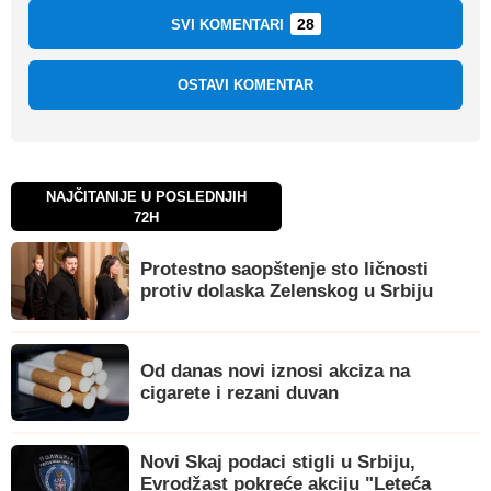
28
SVI KOMENTARI
OSTAVI KOMENTAR
NAJČITANIJE U POSLEDNJIH
72H
Protestno saopštenje sto ličnosti
protiv dolaska Zelenskog u Srbiju
Od danas novi iznosi akciza na
cigarete i rezani duvan
Novi Skaj podaci stigli u Srbiju,
Evrodžast pokreće akciju "Leteća