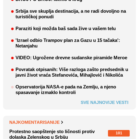
Srbija sve skuplja destinacija, a ne radi dovoljno na
turističkoj ponudi
Paraziti koji možda baš sada žive u vašem telu
'Izrael odbio Trampov plan za Gazu u 15 tačaka':
Netanjahu
VIDEO: Ugrožene drevne sudanske piramide Meroe
Povratak otpisanih: Više razloga zašto predsednik u
javni život vraća Stefanovića, Mihajlović i Nikolića
Opservatorija NASA-e pada na Zemlju, a njeno
spasavanje izmaklo kontroli
SVE NAJNOVIJE VESTI
NAJKOMENTARISANIJE
Protestno saopštenje sto ličnosti protiv
101
dolaska Zelenskog u Srbiju