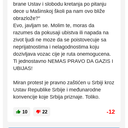
brane Ustav i slobodu kretanja po pitanju
dece u Mašinskoj školi pa nam ovo bliže
obrazlože?"
Evo, javljam se. Molim te, moras da
razumes da pokusaji ubistva ili napada na
zivot ljudi ne moze da se poistovecuje sa
neprijatnostima i nelagodnostima koju
dozivljava vozac cije je ruta onemogucena.
Ti jednostavno NEMAS PRAVO DA GAZIS I
UBIJAS!
Miran protest je pravno zaštićen u Srbiji kroz
Ustav Republike Srbije i međunarodne
konvencije koje Srbija priznaje. Toliko.
-12
10
22