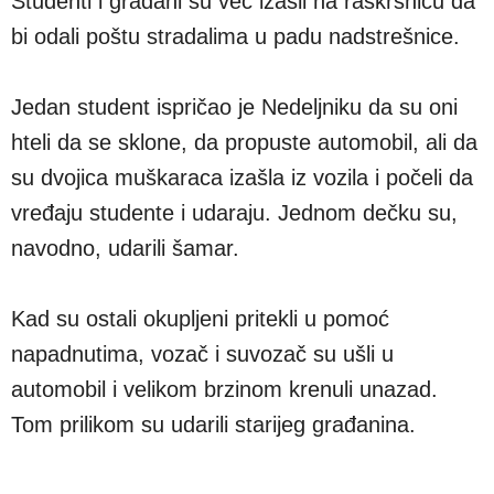
Studenti i građani su već izašli na raskrsnicu da
bi odali poštu stradalima u padu nadstrešnice.
Jedan student ispričao je Nedeljniku da su oni
hteli da se sklone, da propuste automobil, ali da
su dvojica muškaraca izašla iz vozila i počeli da
vređaju studente i udaraju. Jednom dečku su,
navodno, udarili šamar.
Kad su ostali okupljeni pritekli u pomoć
napadnutima, vozač i suvozač su ušli u
automobil i velikom brzinom krenuli unazad.
Tom prilikom su udarili starijeg građanina.