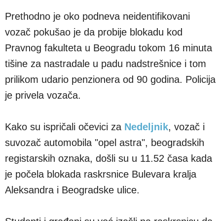
Prethodno je oko podneva neidentifikovani
vozač pokušao je da probije blokadu kod
Pravnog fakulteta u Beogradu tokom 16 minuta
tišine za nastradale u padu nadstrešnice i tom
prilikom udario penzionera od 90 godina. Policija
je privela vozača.
Kako su ispričali očevici za
Nedeljnik
, vozač i
suvozač automobila "opel astra", beogradskih
registarskih oznaka, došli su u 11.52 časa kada
je počela blokada raskrsnice Bulevara kralja
Aleksandra i Beogradske ulice.