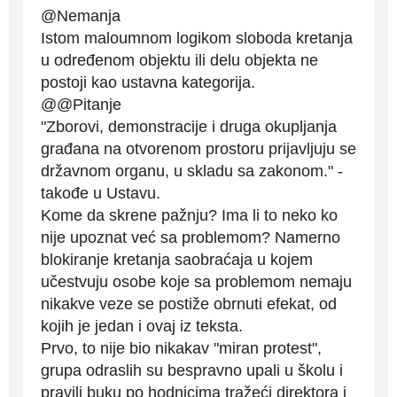
@Nemanja
Istom maloumnom logikom sloboda kretanja
u određenom objektu ili delu objekta ne
postoji kao ustavna kategorija.
@@Pitanje
"Zborovi, demonstracije i druga okupljanja
građana na otvorenom prostoru prijavljuju se
državnom organu, u skladu sa zakonom." -
takođe u Ustavu.
Kome da skrene pažnju? Ima li to neko ko
nije upoznat već sa problemom? Namerno
blokiranje kretanja saobraćaja u kojem
učestvuju osobe koje sa problemom nemaju
nikakve veze se postiže obrnuti efekat, od
kojih je jedan i ovaj iz teksta.
Prvo, to nije bio nikakav "miran protest",
grupa odraslih su bespravno upali u školu i
pravili buku po hodnicima tražeći direktora i