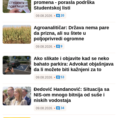
promena - porasla podrška
Studentskoj listi
20
09.08.2026.
•
Agroanalitičar: Država nema pare
da prizna, ali su štete u
poljoprivredi ogromne
9
09.08.2026.
•
Ako slikate i objavite kad se neko
bahato parkira: Advokat objašnjava
da li možete biti kažnjeni za to
53
09.08.2026.
•
Đedović Handanović: Situacija sa
NIS-om mnogo bitnija od suše i
niskih vodostaja
34
09.08.2026.
•