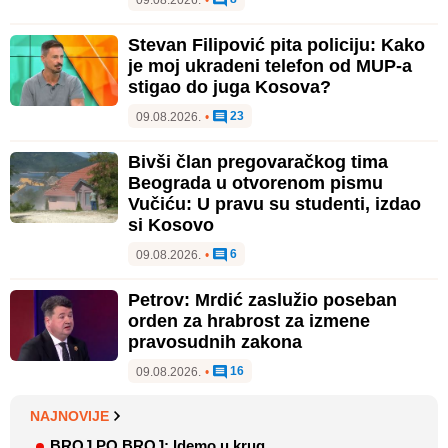
Stevan Filipović pita policiju: Kako
je moj ukradeni telefon od MUP-a
stigao do juga Kosova?
23
09.08.2026.
•
Bivši član pregovaračkog tima
Beograda u otvorenom pismu
Vučiću: U pravu su studenti, izdao
si Kosovo
6
09.08.2026.
•
Petrov: Mrdić zaslužio poseban
orden za hrabrost za izmene
pravosudnih zakona
16
09.08.2026.
•
NAJNOVIJE
BROJ PO BROJ: Idemo u krug