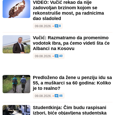
VIDEO: Vučić rekao da nije
zadovoljan brzinom kojom se
rekonstruiše most, pa radnicima
dao sladoled
8
09.08.2026.
•
Vučić: Razmatramo da promenimo
vodotok Ibra, pa ćemo videti šta će
Albanci na Kosovu
40
09.08.2026.
•
Predloženo da žene u penziju idu sa
55, a muškarci sa 60 godina: Koliko
je to realno?
46
09.08.2026.
•
Studentkinja: Čim budu raspisani
izbori, biće objavljena studentska