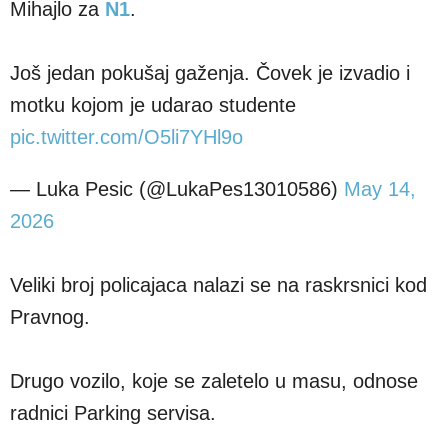
Mihajlo za
N1
.
Još jedan pokušaj gaženja. Čovek je izvadio i
motku kojom je udarao studente
pic.twitter.com/O5li7YHl9o
— Luka Pesic (@LukaPes13010586)
May 14,
2026
Veliki broj policajaca nalazi se na raskrsnici kod
Pravnog.
Drugo vozilo, koje se zaletelo u masu, odnose
radnici Parking servisa.