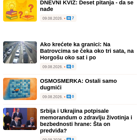
DNEVNI KVIZ: Deset pitanja - da se
nađe
7
09.08.2026.
•
Ako krećete ka granici: Na
Batrovcima se čeka oko tri sata, na
Horgošu oko sat i po
0
09.08.2026.
•
OSMOSMERKA: Ostali samo
dugmići
0
09.08.2026.
•
Srbija i Ukrajina potpisale
memorandum o zdravlju životinja i
bezbednosti hrane: Šta on
predviđa?
8
09.08.2026.
•