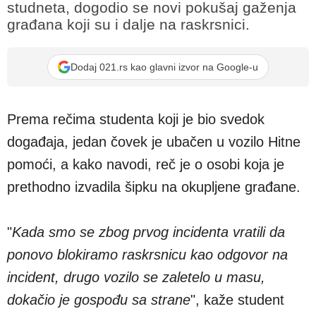
studneta, dogodio se novi pokušaj gaženja
građana koji su i dalje na raskrsnici.
Dodaj 021.rs kao glavni izvor na Google-u
Prema rečima studenta koji je bio svedok
događaja, jedan čovek je ubačen u vozilo Hitne
pomoći, a kako navodi, reč je o osobi koja je
prethodno izvadila šipku na okupljene građane.
"
Kada smo se zbog prvog incidenta vratili da
ponovo blokiramo raskrsnicu kao odgovor na
incident, drugo vozilo se zaletelo u masu,
dokačio je gospođu sa strane
", kaže student