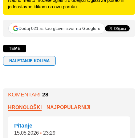
Radno mesto možete oglasiti u odeljku Oglasi za posao ili
jednostavno klikom na ovu poruku.
Dodaj 021.rs kao glavni izvor na Google-u
TEME
NALETANJE KOLIMA
KOMENTARI
28
HRONOLOŠKI
NAJPOPULARNIJI
Pitanje
15.05.2026
•
23:29