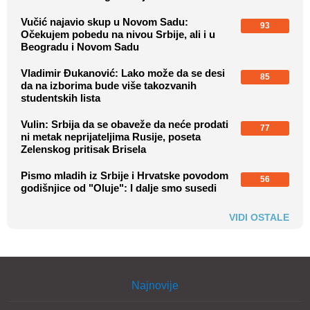
Vučić najavio skup u Novom Sadu:
93
Očekujem pobedu na nivou Srbije, ali i u
Beogradu i Novom Sadu
Vladimir Đukanović: Lako može da se desi
85
da na izborima bude više takozvanih
studentskih lista
Vulin: Srbija da se obaveže da neće prodati
77
ni metak neprijateljima Rusije, poseta
Zelenskog pritisak Brisela
Pismo mladih iz Srbije i Hrvatske povodom
56
godišnjice od "Oluje": I dalje smo susedi
VIDI OSTALE
Najnovije