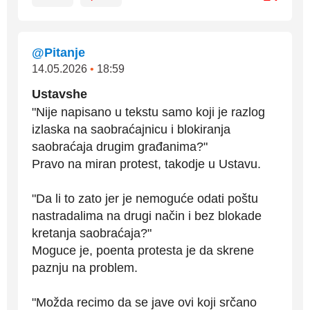
@Pitanje
14.05.2026
•
18:59
Ustavshe
"Nije napisano u tekstu samo koji je razlog
izlaska na saobraćajnicu i blokiranja
saobraćaja drugim građanima?"
Pravo na miran protest, takodje u Ustavu.
"Da li to zato jer je nemoguće odati poštu
nastradalima na drugi način i bez blokade
kretanja saobraćaja?"
Moguce je, poenta protesta je da skrene
paznju na problem.
"Možda recimo da se jave ovi koji srčano