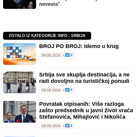
nevesta"
OSTALO IZ KATEGORIJE INFO - SRBIJA
BROJ PO BROJ: Idemo u krug
0
09.08.2026.
•
Srbija sve skuplja destinacija, a ne
radi dovoljno na turističkoj ponudi
0
09.08.2026.
•
Povratak otpisanih: Više razloga
zašto predsednik u javni život vraća
Stefanovića, Mihajlović i Nikolića
0
09.08.2026.
•