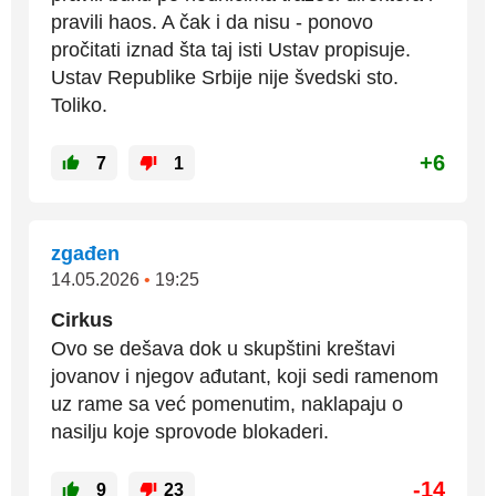
pravili haos. A čak i da nisu - ponovo
pročitati iznad šta taj isti Ustav propisuje.
Ustav Republike Srbije nije švedski sto.
Toliko.
+6
7
1
zgađen
14.05.2026
•
19:25
Cirkus
Ovo se dešava dok u skupštini kreštavi
jovanov i njegov ađutant, koji sedi ramenom
uz rame sa već pomenutim, naklapaju o
nasilju koje sprovode blokaderi.
-14
9
23