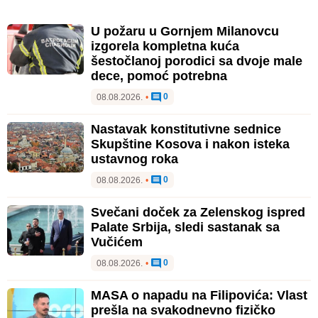
U požaru u Gornjem Milanovcu
izgorela kompletna kuća
šestočlanoj porodici sa dvoje male
dece, pomoć potrebna
0
08.08.2026.
•
Nastavak konstitutivne sednice
Skupštine Kosova i nakon isteka
ustavnog roka
0
08.08.2026.
•
Svečani doček za Zelenskog ispred
Palate Srbija, sledi sastanak sa
Vučićem
0
08.08.2026.
•
MASA o napadu na Filipovića: Vlast
prešla na svakodnevno fizičko