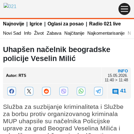
Najnovije
|
Igrice
|
Oglasi za posao
|
Radio 021 live
Novi Sad
Info
Život
Zabava
Najčitanije
Najkomentarisanije
Naj
Uhapšen načelnik beogradske
policije Veselin Milić
INFO
Autor
:
RTS
15.05.2026.
11:40 > 11:48
41
Služba za suzbijanje kriminaliteta i Službe
za borbu protiv organizovanog kriminala
MUP uhapsile su načelnika Policijske
uprave za grad Beograd Veselina Milića i