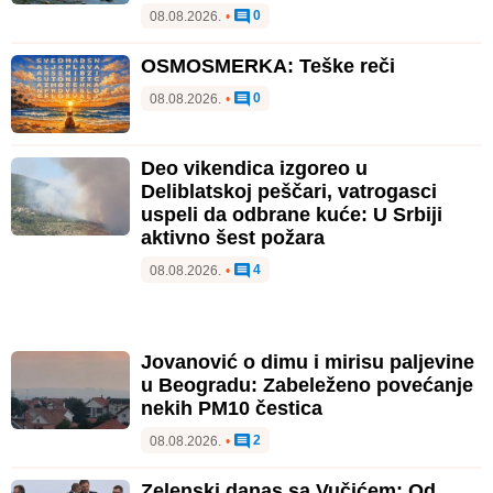
0
08.08.2026.
•
OSMOSMERKA: Teške reči
0
08.08.2026.
•
Deo vikendica izgoreo u
Deliblatskoj peščari, vatrogasci
uspeli da odbrane kuće: U Srbiji
aktivno šest požara
4
08.08.2026.
•
Jovanović o dimu i mirisu paljevine
u Beogradu: Zabeleženo povećanje
nekih PM10 čestica
2
08.08.2026.
•
Zelenski danas sa Vučićem: Od