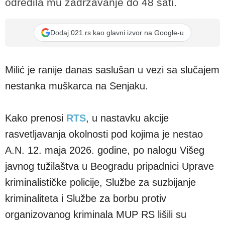
odredila mu zadržavanje do 48 sati.
Dodaj 021.rs kao glavni izvor na Google-u
Milić je ranije danas saslušan u vezi sa slučajem
nestanka muškarca na Senjaku.
Kako prenosi
RTS
, u nastavku akcije
rasvetljavanja okolnosti pod kojima je nestao
A.N. 12. maja 2026. godine, po nalogu Višeg
javnog tužilaštva u Beogradu pripadnici Uprave
kriminalističke policije, Službe za suzbijanje
kriminaliteta i Službe za borbu protiv
organizovanog kriminala MUP RS lišili su