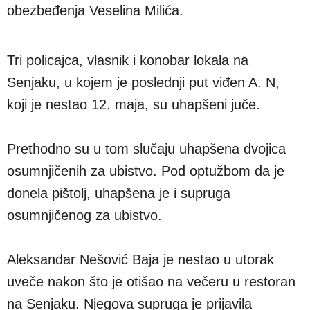
obezbeđenja Veselina Milića.
Tri policajca, vlasnik i konobar lokala na
Senjaku, u kojem je poslednji put viđen A. N,
koji je nestao 12. maja, su uhapšeni juče.
Prethodno su u tom slučaju uhapšena dvojica
osumnjičenih za ubistvo. Pod optužbom da je
donela pištolj, uhapšena je i supruga
osumnjičenog za ubistvo.
Aleksandar Nešović Baja je nestao u utorak
uveče nakon što je otišao na večeru u restoran
na Senjaku. Njegova supruga je prijavila