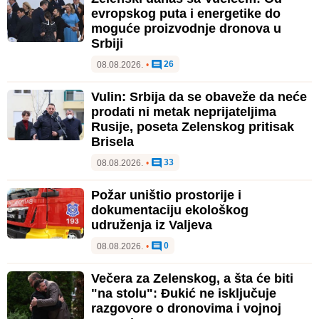
evropskog puta i energetike do
moguće proizvodnje dronova u
Srbiji
26
08.08.2026.
•
Vulin: Srbija da se obaveže da neće
prodati ni metak neprijateljima
Rusije, poseta Zelenskog pritisak
Brisela
33
08.08.2026.
•
Požar uništio prostorije i
dokumentaciju ekološkog
udruženja iz Valjeva
0
08.08.2026.
•
Večera za Zelenskog, a šta će biti
"na stolu": Đukić ne isključuje
razgovore o dronovima i vojnoj