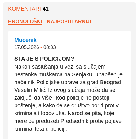
KOMENTARI
41
HRONOLOŠKI
NAJPOPULARNIJI
Mučenik
17.05.2026
•
08:33
ŠTA JE S POLICIJOM?
Nakon saslušanja u vezi sa slučajem
nestanka muškarca na Senjaku, uhapšen je
načelnik Policijske uprave za grad Beograd
Veselin Milić. Iz ovog slučaja može da se
zaključi da više i kod policije ne postoji
poštenje, a kako će se društvo boriti protiv
kriminala i lopovluka. Narod se pita, koje
mere će preduzeti Predsednik protiv pojave
kriminaliteta u policiji.