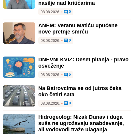
nasilje nad kritičarima
0
08.08.2026.
•
ANEM: Veranu Matiću upućene
nove pretnje smrću
0
08.08.2026.
•
DNEVNI KVIZ: Deset pitanja - pravo
osveženje
5
08.08.2026.
•
Na Batrovcima se od jutros čeka
oko četiri sata
0
08.08.2026.
•
Hidrogeolog: Nizak Dunav i duga
suša ne ugrožavaju snabdevanje,
ali vodovodi traže ulaganja