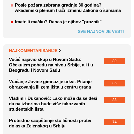
Posle požara zabrana gradnje 30 godina?
Akademski plenum traži izmenu Zakona o šumama
Imate li mačku? Danas je njihov "praznik"
SVE NAJNOVIJE VESTI
NAJKOMENTARISANIJE
Vučić najavio skup u Novom Sadu:
89
Očekujem pobedu na nivou Srbije, ali i u
Beogradu i Novom Sadu
Vraćanje Jovine gimnazije crkvi: Pitanje
85
obrazovanja ili zemljišta u centru grada
Vladimir Đukanović: Lako može da se desi
83
da na izborima bude više takozvanih
studentskih lista
Protestno saopštenje sto ličnosti protiv
74
dolaska Zelenskog u Srbiju