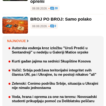
opremi
28
08.08.2026.
•
BROJ PO BROJ: Samo polako
0
08.08.2026.
•
NAJNOVIJE
Autorska vođenja kroz izložbu "Uroš Predić u
Sentandreji" u nedelju u Galeriji Matice srpske
Kurti gađan jajima na sednici Skupštine Kosova
Vučić: Srbija podržava teritorijalni integritet svih
članica UN, pa i Ukrajine, tu ne postoji nikakvo "ali"
Zelenski: Cenimo podršku Srbije, situacija u Ukrajini
nije nimalo jednostavna
Voda, hrana i oprema za one na terenu: Novosadski
studenti prikupljaju pomoć za Deliblatsku peščaru