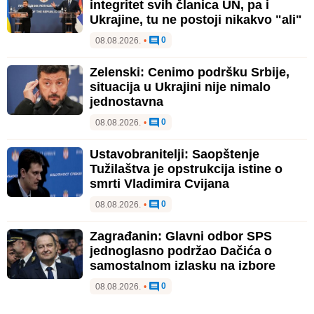
integritet svih članica UN, pa i
Ukrajine, tu ne postoji nikakvo "ali"
0
08.08.2026.
•
Zelenski: Cenimo podršku Srbije,
situacija u Ukrajini nije nimalo
jednostavna
0
08.08.2026.
•
Ustavobranitelji: Saopštenje
Tužilaštva je opstrukcija istine o
smrti Vladimira Cvijana
0
08.08.2026.
•
Zagrađanin: Glavni odbor SPS
jednoglasno podržao Dačića o
samostalnom izlasku na izbore
0
08.08.2026.
•