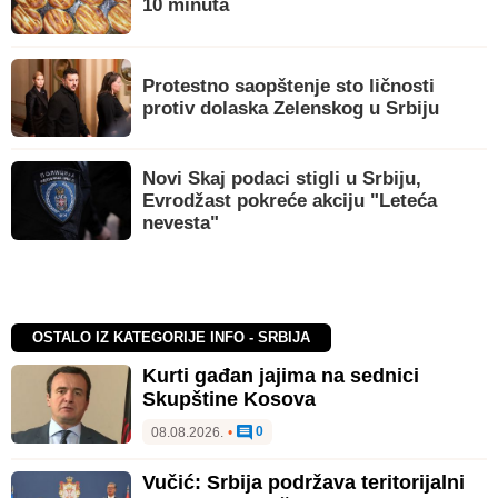
10 minuta
Protestno saopštenje sto ličnosti
protiv dolaska Zelenskog u Srbiju
Novi Skaj podaci stigli u Srbiju,
Evrodžast pokreće akciju "Leteća
nevesta"
OSTALO IZ KATEGORIJE INFO - SRBIJA
Kurti gađan jajima na sednici
Skupštine Kosova
0
08.08.2026.
•
Vučić: Srbija podržava teritorijalni