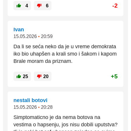
-2
4
6
Ivan
15.05.2026
•
20:59
Da li se seća neko da je u vreme demokrata
iko bio uhapšen a krali smo i šakom i kapom
Brale moram da priznam.
+5
25
20
nestali botovi
15.05.2026
•
20:28
Simptomaticno je da nema botova na
vestima o hapsenju, jos nisu dobili uputstva?