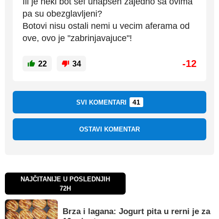
Ili je neki bot sef uhapsen zajedno sa ovima
pa su obezglavljeni?
Botovi nisu ostali nemi u vecim aferama od
ove, ovo je "zabrinjavajuce"!
-12
22
34
41
SVI KOMENTARI
OSTAVI KOMENTAR
NAJČITANIJE U POSLEDNJIH
72H
Brza i lagana: Jogurt pita u rerni je za