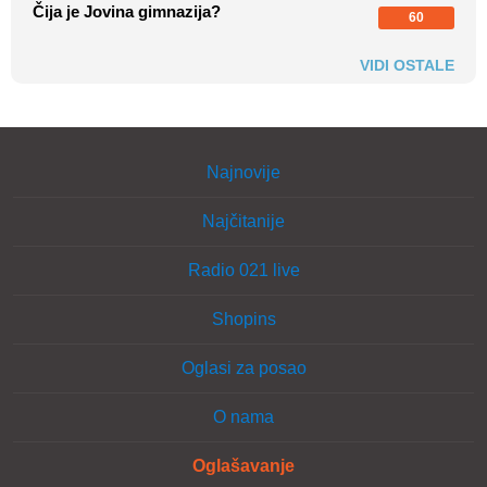
Čija je Jovina gimnazija?
60
VIDI OSTALE
Najnovije
Najčitanije
Radio 021 live
Shopins
Oglasi za posao
O nama
Oglašavanje